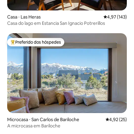
Casa ⋅ Las Heras
4,97 de uma av
4,97 (143)
Casa do lago em Estancia San Ignacio Potrerillos
Preferido dos hóspedes
Entre os melhores preferidos dos hóspedes
Microcasa ⋅ San Carlos de Bariloche
4,92 de uma a
4,92 (25)
A microcasa em Bariloche