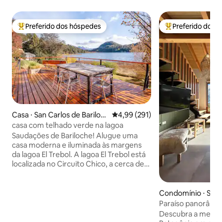
Preferido dos hóspedes
Preferido dos 
Entre os melhores preferidos dos hóspedes
Entre os melhore
Casa ⋅ San Carlos de Bariloc
4,99 de uma avaliação média de 
4,99 (291)
he
casa com telhado verde na lagoa
Saudações de Bariloche! Alugue uma
casa moderna e iluminada às margens
da lagoa El Trebol. A lagoa El Trebol está
localizada no Circuito Chico, a cerca de
30 minutos de carro do centro de
Bariloche. Quando encontrado no
Circuito Chico, você está a poucos km
Condomínio ⋅ San 
de lugares de incrível beleza: - Distância
iloche
Paraíso panorâmico
do Cerro Campanario (a sétima melhor
para casais
Descubra a melhor 
vista do mundo!): 2 km - Distância da