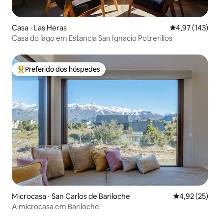
Casa ⋅ Las Heras
4,97 de uma av
4,97 (143)
Casa do lago em Estancia San Ignacio Potrerillos
Preferido dos hóspedes
Entre os melhores preferidos dos hóspedes
Microcasa ⋅ San Carlos de Bariloche
4,92 de uma a
4,92 (25)
A microcasa em Bariloche