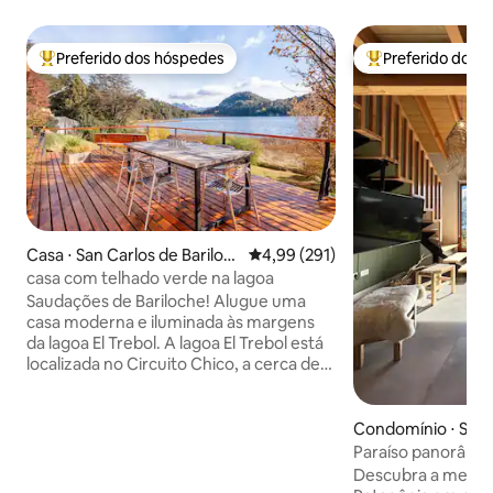
Preferido dos hóspedes
Preferido dos 
Entre os melhores preferidos dos hóspedes
Entre os melhore
Casa ⋅ San Carlos de Bariloc
4,99 de uma avaliação média de 
4,99 (291)
he
casa com telhado verde na lagoa
Saudações de Bariloche! Alugue uma
casa moderna e iluminada às margens
da lagoa El Trebol. A lagoa El Trebol está
localizada no Circuito Chico, a cerca de
30 minutos de carro do centro de
Bariloche. Quando encontrado no
Circuito Chico, você está a poucos km
Condomínio ⋅ San 
de lugares de incrível beleza: - Distância
iloche
Paraíso panorâmico
do Cerro Campanario (a sétima melhor
para casais
Descubra a melhor 
vista do mundo!): 2 km - Distância da