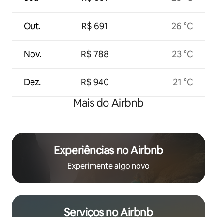
Out.
R$ 691
26 °C
Nov.
R$ 788
23 °C
Dez.
R$ 940
21 °C
Mais do Airbnb
Experiências no Airbnb
Experimente algo novo
Serviços no Airbnb