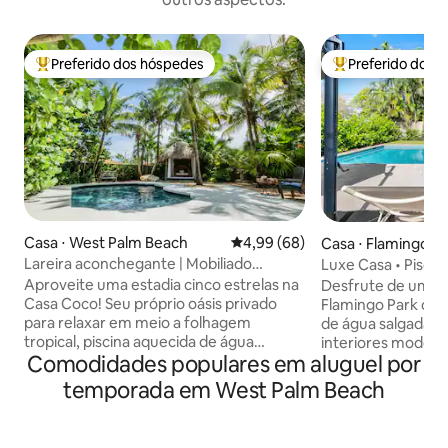
Preferido dos hóspedes
Preferido dos 
Entre os melhores preferidos dos hóspedes
Entre os melhore
Casa ⋅ West Palm Beach
4,99 de uma avaliação média de
4,99 (68)
Casa ⋅ Flamingo P
Lareira aconchegante | Mobiliado
Luxe Casa • Pisci
profissionalmente | Totalmente
Perto da praia e d
Aproveite uma estadia cinco estrelas na
Desfrute de um re
abastecido
Casa Coco! Seu próprio oásis privado
Flamingo Park com
para relaxar em meio a folhagem
de água salgada, 
tropical, piscina aquecida de água
interiores modern
Comodidades populares em aluguel por
salgada, banheira de hidromassagem,
casa histórica re
chuveiro ao ar livre privativo, casa
elegante cozinha i
temporada em West Palm Beach
completamente equipada, cozinha do
áreas de estar e ja
chef, a uma curta distância a pé da
smart TV e barra
hidrovia Intracoastal e a poucos minutos
confortáveis com 