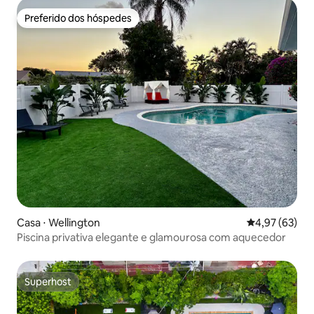
Preferido dos hóspedes
Preferido dos hóspedes
Casa ⋅ Wellington
4,97 de uma a
4,97 (63)
Piscina privativa elegante e glamourosa com aquecedor
Superhost
Superhost