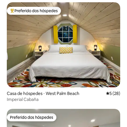
Preferido dos hóspedes
Entre os melhores preferidos dos hóspedes
Casa de hóspedes ⋅ West Palm Beach
5 de uma a
5 (28)
Imperial Cabaña
Preferido dos hóspedes
Preferido dos hóspedes