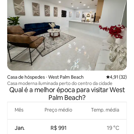
Casa de hóspedes ⋅ West Palm Beach
4,91 de uma a
4,91 (32)
Casa moderna iluminada perto do centro da cidade
Qual é a melhor época para visitar West
Palm Beach?
Mês
Preço médio
Temp. média
Jan.
R$ 991
19 °C