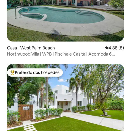
Casa ⋅ West Palm Beach
4,88 de uma 
4,88 (8)
Northwood Villa | WPB | Piscina e Casita | Acomoda 6
pessoas
Preferido dos hóspedes
Entre os melhores preferidos dos hóspedes