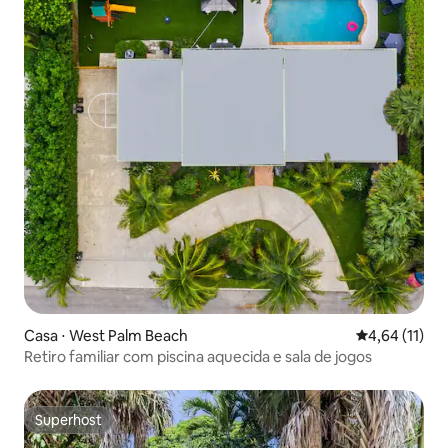
Casa ⋅ West Palm Beach
4,64 de uma a
4,64 (11)
Retiro familiar com piscina aquecida e sala de jogos
Superhost
Superhost