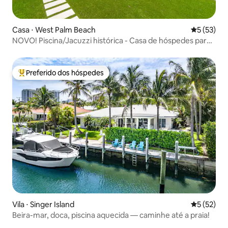
Casa ⋅ West Palm Beach
5 de uma a
5 (53)
NOVO! Piscina/Jacuzzi histórica - Casa de hóspedes para
16 pessoas
Preferido dos hóspedes
Entre os melhores preferidos dos hóspedes
Vila ⋅ Singer Island
5 de uma a
5 (52)
Beira-mar, doca, piscina aquecida — caminhe até a praia!