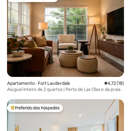
Preferido dos hóspedes
Apartamento ⋅ Fort Lauderdale
4,72 de uma a
4,72 (18)
Aluguel inteiro de 2 quartos | Perto de Las Olas e da praia
Preferido dos hóspedes
Entre os melhores preferidos dos hóspedes