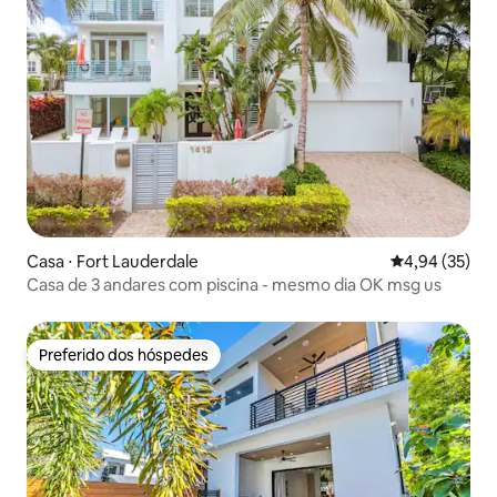
Casa ⋅ Fort Lauderdale
4,94 de uma a
4,94 (35)
Casa de 3 andares com piscina - mesmo dia OK msg us
Preferido dos hóspedes
Preferido dos hóspedes