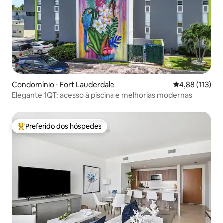
Condomínio ⋅ Fort Lauderdale
4,88 de uma av
4,88 (113)
Elegante 1QT: acesso à piscina e melhorias modernas
Preferido dos hóspedes
Entre os melhores preferidos dos hóspedes