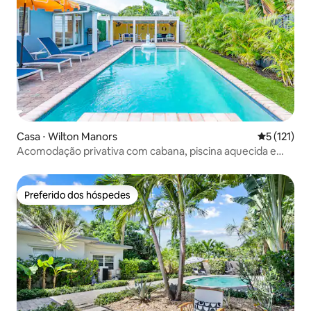
Casa ⋅ Wilton Manors
5 de uma av
5 (121)
Acomodação privativa com cabana, piscina aquecida e
banheira de hidromassagem
Preferido dos hóspedes
Preferido dos hóspedes