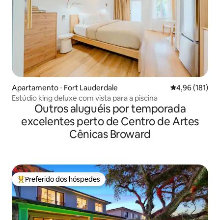
Apartamento ⋅ Fort Lauderdale
4,96 de uma av
4,96 (181)
Estúdio king deluxe com vista para a piscina
Outros aluguéis por temporada
excelentes perto de Centro de Artes
Cênicas Broward
Preferido dos hóspedes
Entre os melhores preferidos dos hóspedes