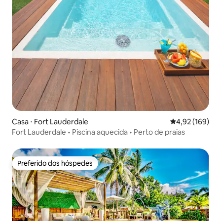
Casa ⋅ Fort Lauderdale
4,92 de uma av
4,92 (169)
Fort Lauderdale • Piscina aquecida • Perto de praias
Preferido dos hóspedes
Preferido dos hóspedes