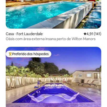
Casa ⋅ Fort Lauderdale
4,91 de uma av
4,91 (141)
Oásis com área externa insana perto de Wilton Manors
Preferido dos hóspedes
Entre os melhores preferidos dos hóspedes