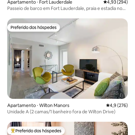
Apartamento ⋅ Fort Lauderdale
4,93 de uma ava
4,93 (294)
Passeio de barco em Fort Lauderdale, praia e estadia no
aeroporto
Preferido dos hóspedes
Preferido dos hóspedes
Apartamento ⋅ Wilton Manors
4,9 de uma av
4,9 (276)
Unidade A (2 camas/1 banheiro fora de Wilton Drive)
Preferido dos hóspedes
Entre os melhores preferidos dos hóspedes