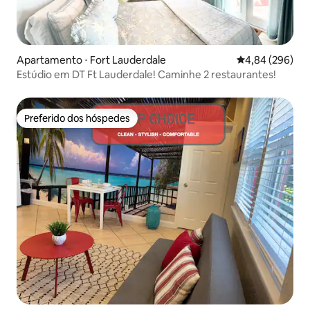
Apartamento ⋅ Fort Lauderdale
4,84 de uma ava
4,84 (296)
Estúdio em DT Ft Lauderdale! Caminhe 2 restaurantes!
Preferido dos hóspedes
Preferido dos hóspedes