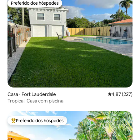
Preferido dos hóspedes
Preferido dos hóspedes
Casa ⋅ Fort Lauderdale
4,87 de uma av
4,87 (227)
Tropical! Casa com piscina
Preferido dos hóspedes
Entre os melhores preferidos dos hóspedes