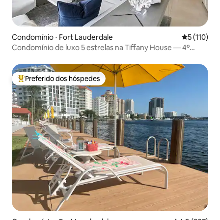
Condomínio ⋅ Fort Lauderdale
5 de uma av
5 (110)
Condomínio de luxo 5 estrelas na Tiffany House — 4º
andar
Preferido dos hóspedes
Entre os melhores preferidos dos hóspedes