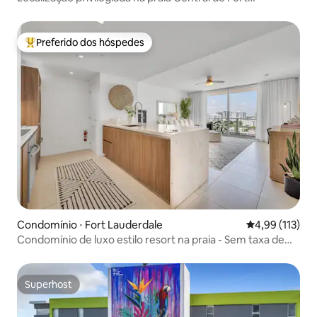
Lauderdale
Preferido dos hóspedes
Entre os melhores preferidos dos hóspedes
Condomínio ⋅ Fort Lauderdale
4,99 de uma av
4,99 (113)
Condomínio de luxo estilo resort na praia - Sem taxa de
resort!
Superhost
Superhost