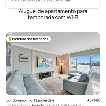
201 moradores locais recomendam
Aluguel de apartamento para
temporada com Wi-Fi
Preferido dos hóspedes
Entre os melhores preferidos dos hóspedes
Condomínio ⋅ Fort Lauderdale
5 de uma av
5 (149)
Localização privilegiada na praia Central de Fort