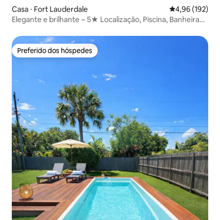
Casa ⋅ Fort Lauderdale
4,96 de uma av
4,96 (192)
Elegante e brilhante ~ 5★ Localização, Piscina, Banheira
de hidromassagem, Pkg
Preferido dos hóspedes
Preferido dos hóspedes