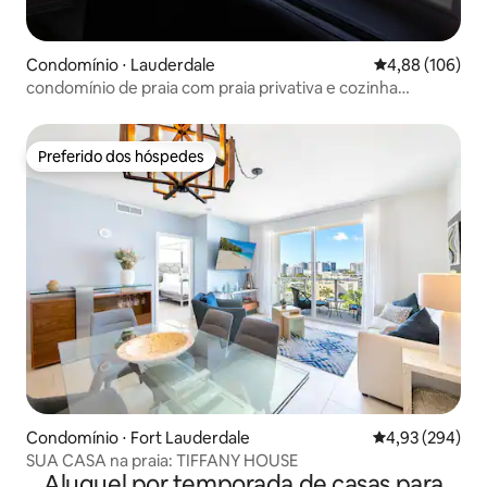
Condomínio ⋅ Lauderdale
4,88 de uma av
4,88 (106)
condomínio de praia com praia privativa e cozinha
completa
Preferido dos hóspedes
Preferido dos hóspedes
Condomínio ⋅ Fort Lauderdale
4,93 de uma ava
4,93 (294)
SUA CASA na praia: TIFFANY HOUSE
Aluguel por temporada de casas para