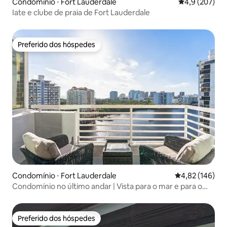
Condomínio ⋅ Fort Lauderdale
4,9 de uma av
4,9 (207)
Iate e clube de praia de Fort Lauderdale
Preferido dos hóspedes
Preferido dos hóspedes
Condomínio ⋅ Fort Lauderdale
4,82 de uma av
4,82 (146)
Condomínio no último andar | Vista para o mar e para o
canal intracostal
Preferido dos hóspedes
Preferido dos hóspedes