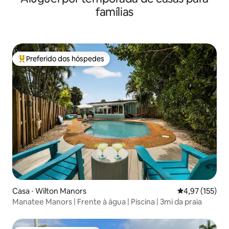
famílias
Preferido dos hóspedes
Entre os melhores preferidos dos hóspedes
Casa ⋅ Wilton Manors
4,97 de uma av
4,97 (155)
Manatee Manors | Frente à água | Piscina | 3mi da praia