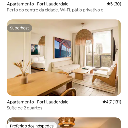
Apartamento ⋅ Fort Lauderdale
5 de uma a
5 (30)
Perto do centro da cidade, Wi-Fi, pátio privativo e
estacionamento
Superhost
Superhost
Apartamento ⋅ Fort Lauderdale
4,7 de uma av
4,7 (131)
Suíte de 2 quartos
Preferido dos hóspedes