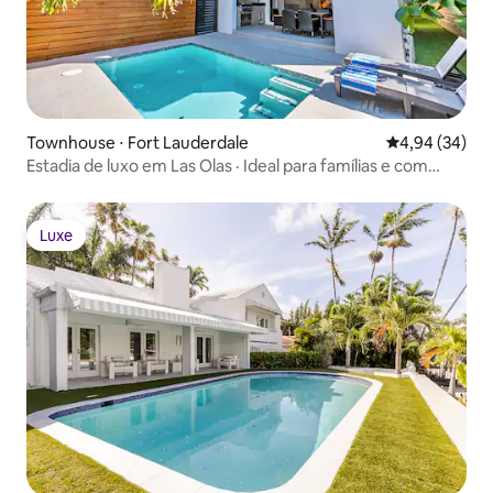
Townhouse ⋅ Fort Lauderdale
4,94 de uma a
4,94 (34)
Estadia de luxo em Las Olas · Ideal para famílias e com
piscina aquecida
Luxe
Luxe