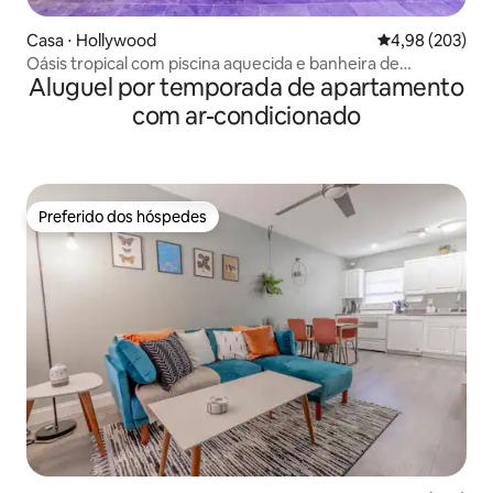
Casa ⋅ Hollywood
4,98 de uma ava
4,98 (203)
Oásis tropical com piscina aquecida e banheira de
Aluguel por temporada de apartamento
hidromassagem
com ar-condicionado
Preferido dos hóspedes
Preferido dos hóspedes