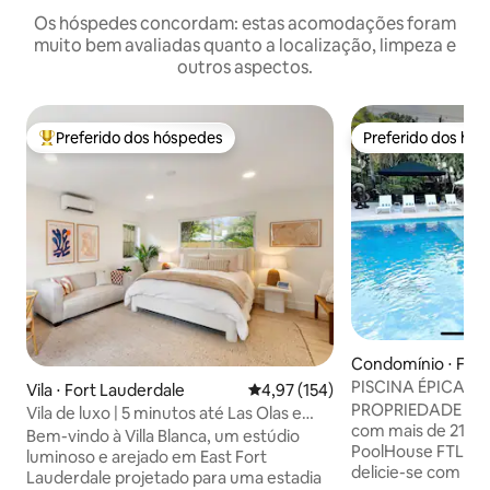
Os hóspedes concordam: estas acomodações foram
muito bem avaliadas quanto a localização, limpeza e
outros aspectos.
Preferido dos hóspedes
Preferido dos hó
Entre os melhores preferidos dos hóspedes
Preferido dos hó
Condomínio ⋅ Fort
le
PISCINA ÉPICA Nº 
Vila ⋅ Fort Lauderdale
4,97 de uma avaliação média de 
4,97 (154)
em Fort Lauderda
PROPRIEDADE AP
Vila de luxo | 5 minutos até Las Olas e
com mais de 21an
praia
Bem-vindo à Villa Blanca, um estúdio
PoolHouse FTL. En
luminoso e arejado em East Fort
delicie-se com este
Lauderdale projetado para uma estadia