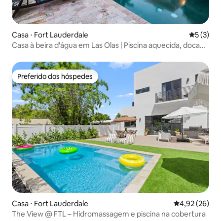
Casa ⋅ Fort Lauderdale
5 de uma 
5 (3)
Casa à beira d'água em Las Olas | Piscina aquecida, doca
para iate
Preferido dos hóspedes
Preferido dos hóspedes
Casa ⋅ Fort Lauderdale
4,92 de uma a
4,92 (26)
The View @ FTL – Hidromassagem e piscina na cobertura