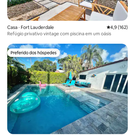
Casa ⋅ Fort Lauderdale
4,9 de uma av
4,9 (162)
Refúgio privativo vintage com piscina em um oásis
Preferido dos hóspedes
Preferido dos hóspedes