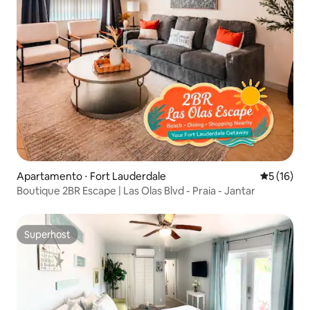
Apartamento ⋅ Fort Lauderdale
5 de uma a
5 (16)
Boutique 2BR Escape | Las Olas Blvd - Praia - Jantar
Superhost
Superhost