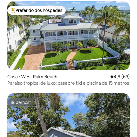
Preferido dos hóspedes
Entre os melhores preferidos dos hóspedes
Casa ⋅ West Palm Beach
4,9 de uma a
4,9 (63)
Paraíso tropical de luxo: casebre tiki e piscina de 15 metros
Superhost
Superhost