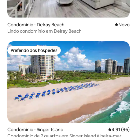
Condomínio ⋅ Delray Beach
Novo lugar
Novo
Lindo condomínio em Delray Beach
Preferido dos hóspedes
Preferido dos hóspedes
Condomínio ⋅ Singer Island
4,91 de uma a
4,91 (96)
Condomínio de 2 quartos em Singer Island à beira-mar