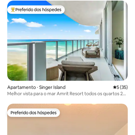
Preferido dos hóspedes
Entre os melhores preferidos dos hóspedes
Apartamento ⋅ Singer Island
5 de uma a
5 (35)
Melhor vista para o mar Amrit Resort todos os quartos 2
quartos/2 banheiros
Preferido dos hóspedes
Preferido dos hóspedes