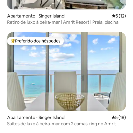
Apartamento ⋅ Singer Island
5 de uma a
5 (12)
Retiro de luxo à beira-mar | Amrit Resort | Praia, piscina
Preferido dos hóspedes
Entre os melhores preferidos dos hóspedes
Apartamento ⋅ Singer Island
5 de uma a
5 (18)
Suítes de luxo à beira-mar com 2 camas king no Amrit
Resort