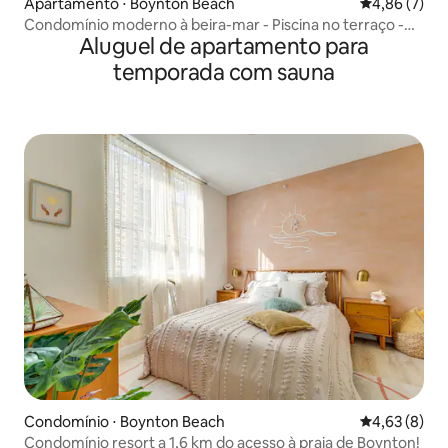
Apartamento ⋅ Boynton Beach
4,86 de uma 
4,86 (7)
Condomínio moderno à beira-mar - Piscina no terraço -
Aluguel de apartamento para
Perto do oceano
temporada com sauna
Condomínio ⋅ Boynton Beach
4,63 de uma 
4,63 (8)
Condomínio resort a 1,6 km do acesso à praia de Boynton!