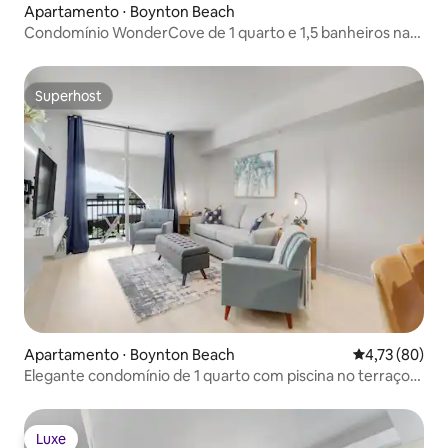
Apartamento ⋅ Boynton Beach
Condomínio WonderCove de 1 quarto e 1,5 banheiros na
Casa Costa
Superhost
Superhost
Apartamento ⋅ Boynton Beach
4,73 de uma a
4,73 (80)
Elegante condomínio de 1 quarto com piscina no terraço
perto da praia
Luxe
Luxe