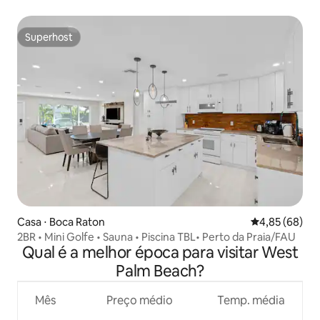
Superhost
Superhost
Casa ⋅ Boca Raton
4,85 de uma a
4,85 (68)
2BR • Mini Golfe • Sauna • Piscina TBL• Perto da Praia/FAU
Qual é a melhor época para visitar West
Palm Beach?
Mês
Preço médio
Temp. média