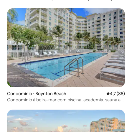
Condomínio ⋅ Boynton Beach
4,7 de uma a
4,7 (88)
Condomínio à beira-mar com piscina, academia, sauna a
poucos passos da praia