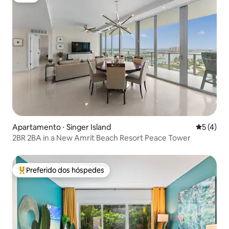
Apartamento ⋅ Singer Island
5 de uma 
5 (4)
2BR 2BA in a New Amrit Beach Resort Peace Tower
Preferido dos hóspedes
Entre os melhores preferidos dos hóspedes