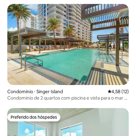
Condomínio ⋅ Singer Island
4,58 de uma a
4,58 (12)
Condomínio de 2 quartos com piscina e vista para o mar -
cães ok
Preferido dos hóspedes
Preferido dos hóspedes