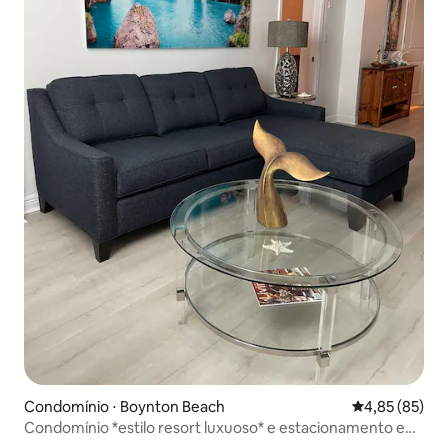
Condomínio ⋅ Boynton Beach
4,85 de uma a
4,85 (85)
Condomínio *estilo resort luxuoso* e estacionamento em
garagem