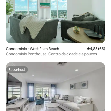
Condomínio ⋅ West Palm Beach
4,85 de uma a
4,85 (66)
Condomínio Penthouse. Centro da cidade e a poucos
minutos da praia
Superhost
Superhost