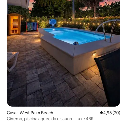
Casa ⋅ West Palm Beach
4,95 de uma a
4,95 (20)
Cinema, piscina aquecida e sauna - Luxe 4BR