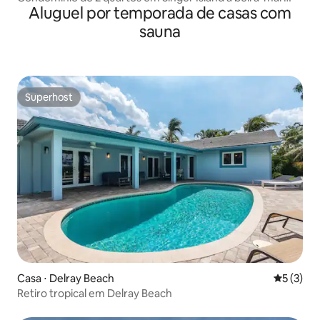
Aluguel por temporada de casas com
com toboágua
sauna
Superhost
Superhost
Casa ⋅ Delray Beach
5 de uma 
5 (3)
Retiro tropical em Delray Beach