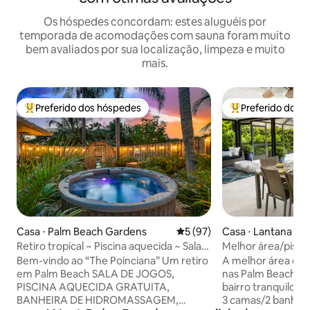
Os hóspedes concordam: estes aluguéis por
temporada de acomodações com sauna foram muito
bem avaliados por sua localização, limpeza e muito
mais.
Preferido dos hóspedes
Preferido dos 
Entre os melhores preferidos dos hóspedes
Entre os melhore
Casa ⋅ Palm Beach Gardens
5 de uma avaliação média de
5 (97)
Casa ⋅ Lantana
Retiro tropical ~ Piscina aquecida ~ Sala
Melhor área/pisci
de jogos ~ Acomoda 11 pessoas
spa/sauna/perto d
Bem-vindo ao “The Poinciana” Um retiro
A melhor área e ru
em Palm Beach SALA DE JOGOS,
nas Palm Beaches
PISCINA AQUECIDA GRATUITA,
bairro tranquilo e
BANHEIRA DE HIDROMASSAGEM,
3 camas/2 banheiro