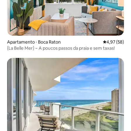
Apartamento ⋅ Boca Raton
4,97 de uma a
4,97 (58)
{La Belle Mer} ~ A poucos passos da praia e sem taxas!