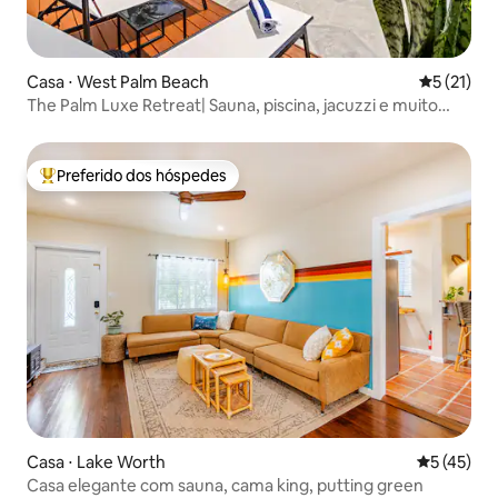
Casa ⋅ West Palm Beach
5 de uma a
5 (21)
The Palm Luxe Retreat| Sauna, piscina, jacuzzi e muito
mais
Preferido dos hóspedes
Entre os melhores preferidos dos hóspedes
Casa ⋅ Lake Worth
5 de uma a
5 (45)
Casa elegante com sauna, cama king, putting green