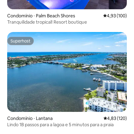
Condomínio ⋅ Palm Beach Shores
4,93 de uma av
4,93 (100)
Tranquilidade tropical! Resort boutique
Superhost
Superhost
Condomínio ⋅ Lantana
4,83 de uma av
4,83 (120)
Lindo 1B passos para a lagoa e 5 minutos para a praia