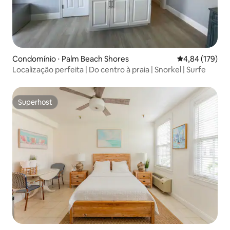
Condomínio ⋅ Palm Beach Shores
4,84 de uma av
4,84 (179)
Localização perfeita | Do centro à praia | Snorkel | Surfe
Superhost
Superhost