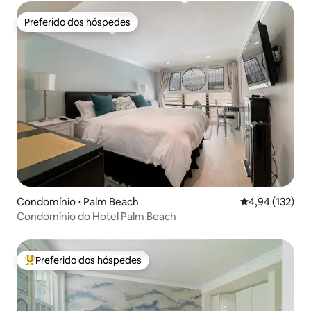
Preferido dos hóspedes
Preferido dos hóspedes
Condomínio ⋅ Palm Beach
4,94 de uma av
4,94 (132)
Condomínio do Hotel Palm Beach
Preferido dos hóspedes
Entre os melhores preferidos dos hóspedes