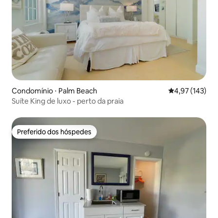
Condomínio ⋅ Palm Beach
4,97 de uma av
4,97 (143)
Suíte King de luxo - perto da praia
Preferido dos hóspedes
Preferido dos hóspedes