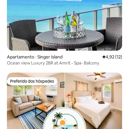
Apartamento ⋅ Singer Island
4,92 de uma a
4,92 (12)
Ocean view Luxury 2BR at Amrit - Spa- Balcony
Preferido dos hóspedes
Preferido dos hóspedes