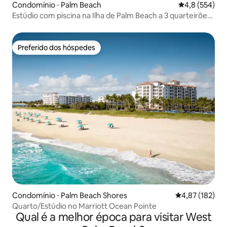
Condomínio ⋅ Palm Beach
4,8 de uma av
4,8 (554)
Estúdio com piscina na Ilha de Palm Beach a 3 quarteirões
da praia!
Preferido dos hóspedes
Preferido dos hóspedes
Condomínio ⋅ Palm Beach Shores
4,87 de uma av
4,87 (182)
Quarto/Estúdio no Marriott Ocean Pointe
Qual é a melhor época para visitar West