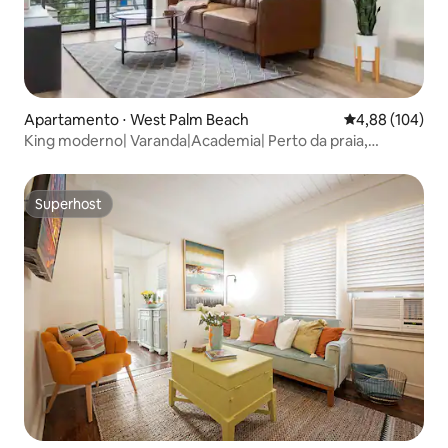
Apartamento ⋅ West Palm Beach
4,88 de uma av
4,88 (104)
King moderno| Varanda|Academia| Perto da praia,
aeroporto
Superhost
Superhost