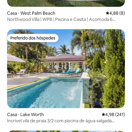
Casa ⋅ West Palm Beach
4,88 de uma 
4,88 (8)
Northwood Villa | WPB | Piscina e Casita | Acomoda 6
pessoas
Preferido dos hóspedes
Preferido dos hóspedes
Casa ⋅ Lake Worth
4,98 de uma av
4,98 (241)
Incrível vila de praia 3/2 com piscina de água salgada
aquecida