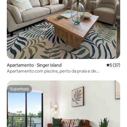
Apartamento ⋅ Singer Island
5 de uma a
5 (37)
Apartamento com piscina, perto da praia e de
restaurantes
Superhost
Superhost