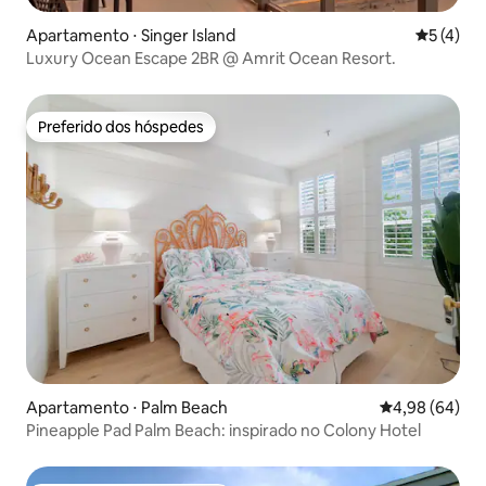
Apartamento ⋅ Singer Island
5 de uma 
5 (4)
Luxury Ocean Escape 2BR @ Amrit Ocean Resort.
Preferido dos hóspedes
Preferido dos hóspedes
Apartamento ⋅ Palm Beach
4,98 de uma av
4,98 (64)
Pineapple Pad Palm Beach: inspirado no Colony Hotel