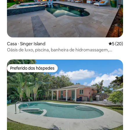
Casa ⋅ Singer Island
5 de uma a
5 (20)
Oásis de luxo, piscina, banheira de hidromassagem,
fogueira
Preferido dos hóspedes
Preferido dos hóspedes