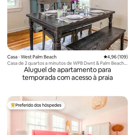
Casa ⋅ West Palm Beach
4,96 de uma av
4,96 (109)
Casa de 2 quartos a minutos de WPB Dwnt & Palm Beach
Aluguel de apartamento para
& Golf
temporada com acesso à praia
Preferido dos hóspedes
Entre os melhores preferidos dos hóspedes