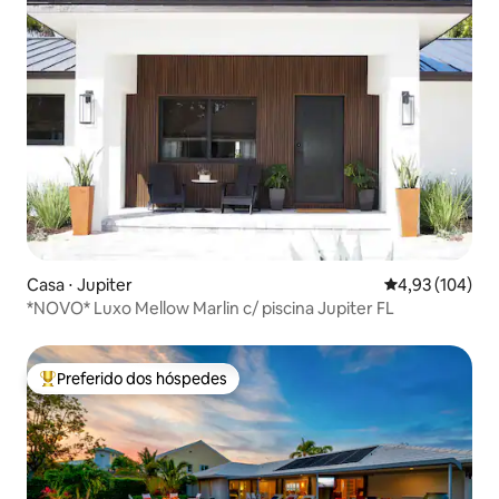
Casa ⋅ Jupiter
4,93 de uma av
4,93 (104)
*NOVO* Luxo Mellow Marlin c/ piscina Jupiter FL
Preferido dos hóspedes
Entre os melhores preferidos dos hóspedes