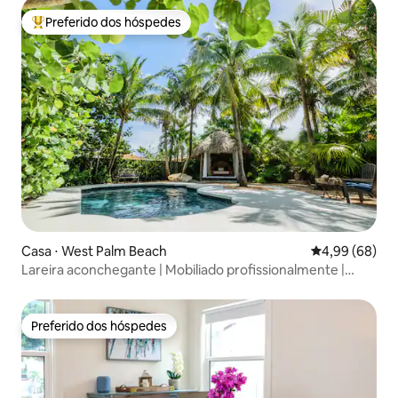
Preferido dos hóspedes
Entre os melhores preferidos dos hóspedes
Casa ⋅ West Palm Beach
4,99 de uma av
4,99 (68)
Lareira aconchegante | Mobiliado profissionalmente |
Totalmente abastecido
Preferido dos hóspedes
Preferido dos hóspedes