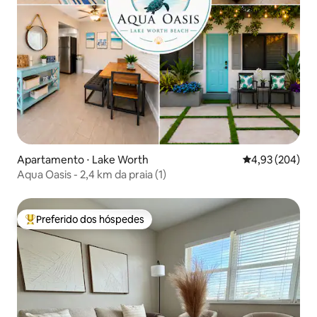
Apartamento ⋅ Lake Worth
4,93 de uma ava
4,93 (204)
Aqua Oasis - 2,4 km da praia (1)
Preferido dos hóspedes
Entre os melhores preferidos dos hóspedes