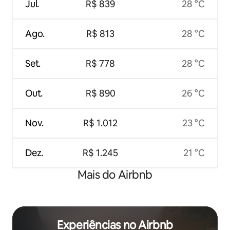
Jul.
R$ 839
28 °C
Ago.
R$ 813
28 °C
Set.
R$ 778
28 °C
Out.
R$ 890
26 °C
Nov.
R$ 1.012
23 °C
Dez.
R$ 1.245
21 °C
Mais do Airbnb
Experiências no Airbnb