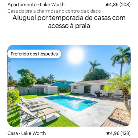
Apartamento ⋅ Lake Worth
4,86 de uma ava
4,86 (208)
Casa de praia charmosa no centro da cidade
Aluguel por temporada de casas com
acesso à praia
Preferido dos hóspedes
Preferido dos hóspedes
Casa ⋅ Lake Worth
4,96 de uma av
4,96 (128)