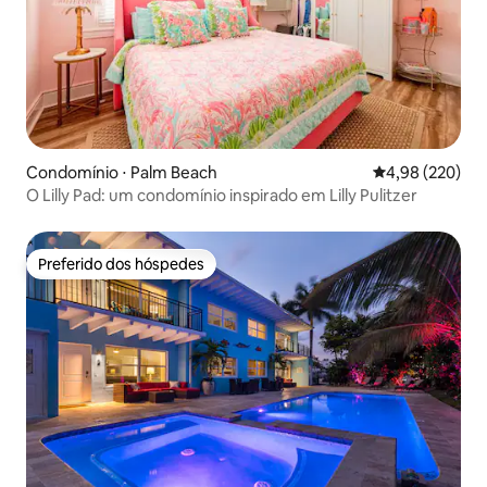
Condomínio ⋅ Palm Beach
4,98 de uma ava
4,98 (220)
O Lilly Pad: um condomínio inspirado em Lilly Pulitzer
Preferido dos hóspedes
Preferido dos hóspedes