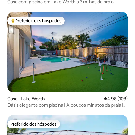
Casa com piscina em Lake Worth a 3 milhas da praia
Preferido dos hóspedes
Entre os melhores preferidos dos hóspedes
Casa ⋅ Lake Worth
4,98 de uma av
4,98 (108)
Oásis elegante com piscina | A poucos minutos da praia |
Minigolfe
Preferido dos hóspedes
Preferido dos hóspedes