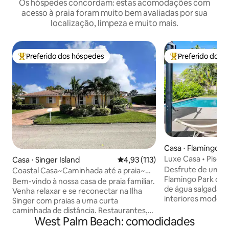
Os hóspedes concordam: estas acomodações com
acesso à praia foram muito bem avaliadas por sua
localização, limpeza e muito mais.
Preferido dos hóspedes
Preferido dos 
Entre os melhores preferidos dos hóspedes
Entre os melhore
Casa ⋅ Flamingo P
Luxe Casa • Pisci
Casa ⋅ Singer Island
4,93 de uma avaliação média de 
4,93 (113)
Perto da praia e d
Desfrute de um re
Coastal Casa~Caminhada até a praia~
Flamingo Park com
Aluguel de barcos e carrinhos de golfe
Bem-vindo à nossa casa de praia familiar.
de água salgada, 
Venha relaxar e se reconectar na Ilha
interiores modern
Singer com praias a uma curta
casa histórica re
caminhada de distância. Restaurantes,
elegante cozinha i
West Palm Beach: comodidades
bares, café, sorvete ficam a uma curta
áreas de estar e ja