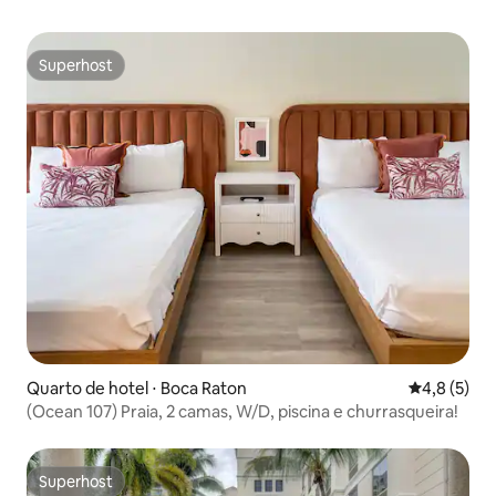
Superhost
Superhost
Quarto de hotel ⋅ Boca Raton
4,8 de uma 
4,8 (5)
(Ocean 107) Praia, 2 camas, W/D, piscina e churrasqueira!
Superhost
Superhost