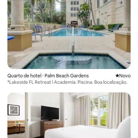
Quarto de hotel ⋅ Palm Beach Gardens
Novo lugar
Novo
*Lakeside FL Retreat l Academia. Piscina. Boa localização.