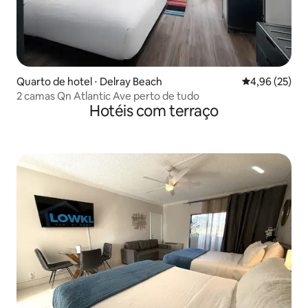
Quarto de hotel ⋅ Delray Beach
4,96 de uma a
4,96 (25)
2 camas Qn Atlantic Ave perto de tudo
Hotéis com terraço