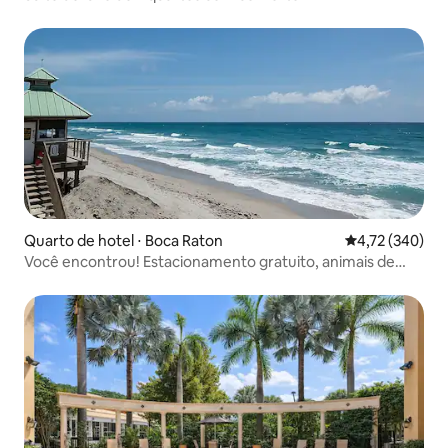
Quarto de hotel ⋅ Boca Raton
4,72 de uma av
4,72 (340)
Você encontrou! Estacionamento gratuito, animais de
estimação, piscina!