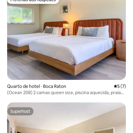
Preferido dos hóspedes
Quarto de hotel ⋅ Boca Raton
5 de uma 
5 (7)
(Ocean 208) 2 camas queen size, piscina aquecida, praia
perfeita!
Superhost
Superhost