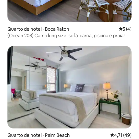
Quarto de hotel ⋅ Boca Raton
5 de uma 
5 (4)
(Ocean 203) Cama king size, sofá-cama, piscina e praia!
Quarto de hotel ⋅ Palm Beach
4,71 de uma a
4,71 (49)