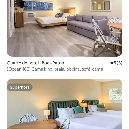
Quarto de hotel ⋅ Boca Raton
5 de uma 
5 (3)
(Ocean 103) Cama king, praia, piscina, sofá-cama
Superhost
Superhost