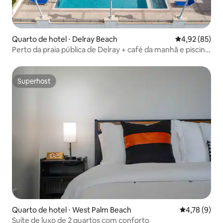
Quarto de hotel ⋅ Delray Beach
4,92 de uma a
4,92 (85)
Perto da praia pública de Delray + café da manhã e piscina
gratuitos
Superhost
Superhost
Quarto de hotel ⋅ West Palm Beach
4,78 de uma 
4,78 (9)
Suíte de luxo de 2 quartos com conforto