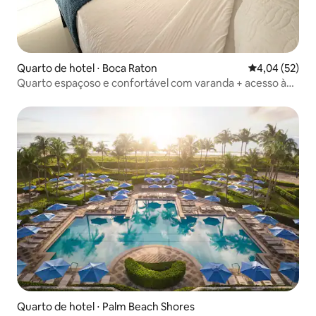
Quarto de hotel ⋅ Boca Raton
4,04 de uma a
4,04 (52)
Quarto espaçoso e confortável com varanda + acesso à
piscina
Quarto de hotel ⋅ Palm Beach Shores