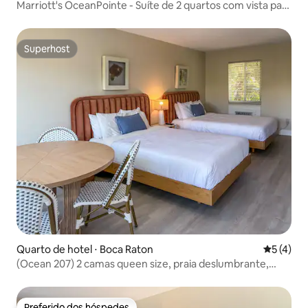
Marriott's OceanPointe - Suíte de 2 quartos com vista para
o mar
Superhost
Superhost
Quarto de hotel ⋅ Boca Raton
5 de uma 
5 (4)
(Ocean 207) 2 camas queen size, praia deslumbrante,
churrasqueira, piscina!
Preferido dos hóspedes