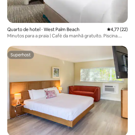
Quarto de hotel ⋅ West Palm Beach
4,77 de uma a
4,77 (22)
Minutos para a praia | Café da manhã gratuito. Piscina.
Cozinha
Superhost
Superhost