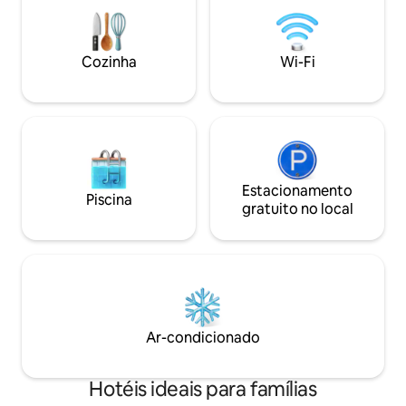
privado espera por você. Quarto
fique conectado e
separado com cama KING, sala de estar.
estiver em movimento. Des
Condição de hortelã, móveis novos de
café da manhã diár
bom gosto, cozinha semi-full, TVs, ar-
nossa piscina ao ar
Cozinha
Wi-Fi
condicionado, Wi-Fi, piscina, lavanderia
em nossa academia
disponível.
Estacionamento
Piscina
gratuito no local
Ar-condicionado
Hotéis ideais para famílias