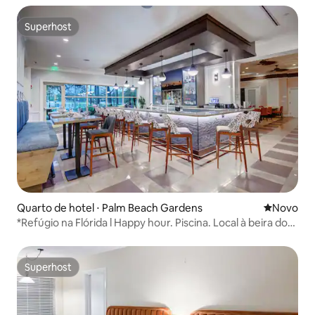
Superhost
Superhost
Quarto de hotel ⋅ Palm Beach Gardens
Novo lugar
Novo
*Refúgio na Flórida l Happy hour. Piscina. Local à beira do
lago.
Superhost
Superhost