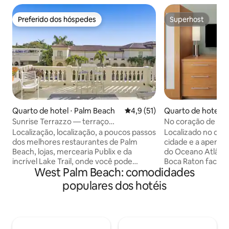
Preferido dos hóspedes
Superhost
Preferido dos hóspedes
Superhost
Quarto de hotel ⋅ Palm Beach
4,9 de uma avaliação média de
4,9 (51)
Quarto de hotel ⋅
Sunrise Terrazzo — terraço
No coração de Boc
privativo/King Palm Beach
manhã gratuito
Localização, localização, a poucos passos
Localizado no cor
dos melhores restaurantes de Palm
cidade e a apenas 
Beach, lojas, mercearia Publix e da
do Oceano Atlânti
incrível Lake Trail, onde você pode
Boca Raton facilit
West Palm Beach: comodidades
caminhar ou andar de bicicleta por
atrações populares
quilômetros. Curta distância para os
atividades ao ar liv
populares dos hotéis
Breakers. A praia fica a uma quadra e
viajando a trabalho
meia de distância. Quando você estiver
hotel casualment
pronto para voltar de um dia
ambiente envolven
desfrutando de Palm Beach, seu terraço
conveniências de 