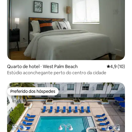
Quarto de hotel ⋅ West Palm Beach
4,9 de uma a
4,9 (10)
Estúdio aconchegante perto do centro da cidade
Preferido dos hóspedes
Preferido dos hóspedes