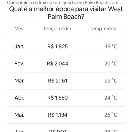
Condomínio de luxo de um quarto em Palm Beach com
Qual é a melhor época para visitar West
terraço.
Palm Beach?
Mês
Preço médio
Temp. média
Jan.
R$ 1.825
19 °C
Fev.
R$ 2.044
20 °C
Mar.
R$ 2.161
22 °C
Abr.
R$ 1.550
24 °C
Mai.
R$ 1.134
26 °C
Jun.
R$ 940
28 °C