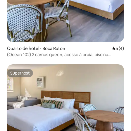
Quarto de hotel ⋅ Boca Raton
5 de uma 
5 (4)
(Ocean 102) 2 camas queen, acesso à praia, piscina
aquecida
Superhost
Superhost