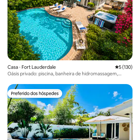
Casa ⋅ Fort Lauderdale
5 de uma av
5 (130)
Oásis privado: piscina, banheira de hidromassagem,
caiaques, perto da praia
Preferido dos hóspedes
Preferido dos hóspedes