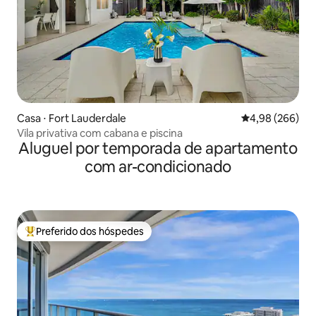
Casa ⋅ Fort Lauderdale
4,98 de uma ava
4,98 (266)
Vila privativa com cabana e piscina
Aluguel por temporada de apartamento
com ar-condicionado
Preferido dos hóspedes
Entre os melhores preferidos dos hóspedes