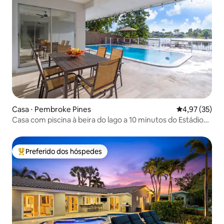
Casa ⋅ Pembroke Pines
4,97 de uma a
4,97 (35)
Casa com piscina à beira do lago a 10 minutos do Estádio
HardRock
Preferido dos hóspedes
Entre os melhores preferidos dos hóspedes