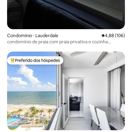
Condomínio ⋅ Lauderdale
4,88 de uma av
4,88 (106)
condomínio de praia com praia privativa e cozinha
completa
Preferido dos hóspedes
Entre os melhores preferidos dos hóspedes