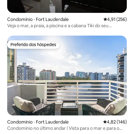
Condomínio ⋅ Fort Lauderdale
4,91 de uma av
4,91 (256)
Veja o mar, a praia, a piscina e a cabana Tiki do seu
travesseiro
Preferido dos hóspedes
Preferido dos hóspedes
Condomínio ⋅ Fort Lauderdale
4,82 de uma av
4,82 (146)
Condomínio no último andar | Vista para o mar e para o
canal intracostal