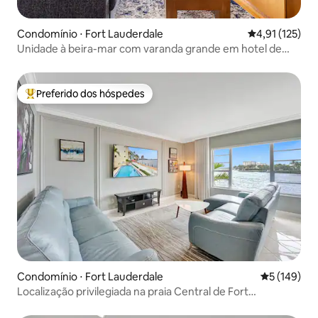
Condomínio ⋅ Fort Lauderdale
4,91 de uma av
4,91 (125)
Unidade à beira-mar com varanda grande em hotel de
luxo
Preferido dos hóspedes
Entre os melhores preferidos dos hóspedes
Condomínio ⋅ Fort Lauderdale
5 de uma av
5 (149)
Localização privilegiada na praia Central de Fort
Lauderdale