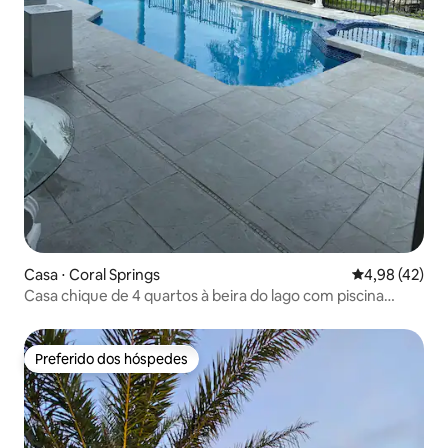
Casa ⋅ Coral Springs
4,98 de uma a
4,98 (42)
Casa chique de 4 quartos à beira do lago com piscina
privativa
Preferido dos hóspedes
Preferido dos hóspedes