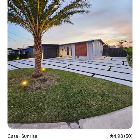
Casa ⋅ Sunrise
4,98 de uma a
4,98 (50)