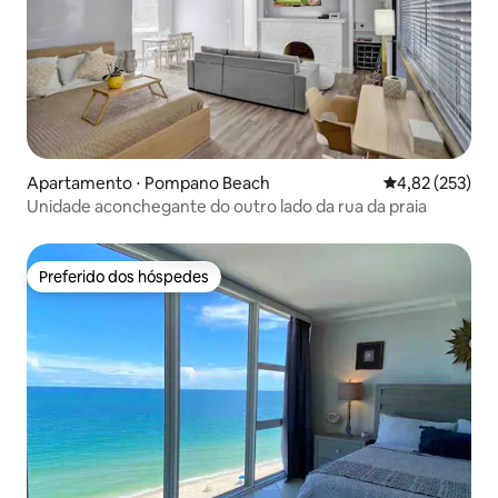
Apartamento ⋅ Pompano Beach
4,82 de uma av
4,82 (253)
Unidade aconchegante do outro lado da rua da praia
Preferido dos hóspedes
Preferido dos hóspedes