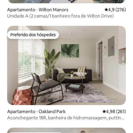
Apartamento ⋅ Wilton Manors
4,9 de uma av
4,9 (276)
Unidade A (2 camas/1 banheiro fora de Wilton Drive)
Preferido dos hóspedes
Preferido dos hóspedes
Apartamento ⋅ Oakland Park
4,98 de uma av
4,98 (261)
Aconchegante 1BR, banheira de hidromassagem, putting
green, lavanderia na unidade