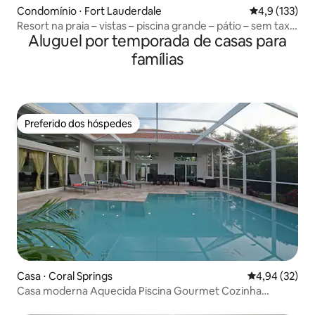
Condomínio ⋅ Fort Lauderdale
4,9 de uma av
4,9 (133)
Resort na praia – vistas – piscina grande – pátio – sem taxa
Aluguel por temporada de casas para
de resort
famílias
Preferido dos hóspedes
Preferido dos hóspedes
Casa ⋅ Coral Springs
4,94 de uma a
4,94 (32)
Casa moderna Aquecida Piscina Gourmet Cozinha
Animais de Estimação