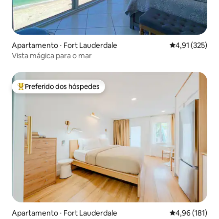
Apartamento ⋅ Fort Lauderdale
4,91 de uma av
4,91 (325)
Vista mágica para o mar
Preferido dos hóspedes
Entre os melhores preferidos dos hóspedes
Apartamento ⋅ Fort Lauderdale
4,96 de uma av
4,96 (181)