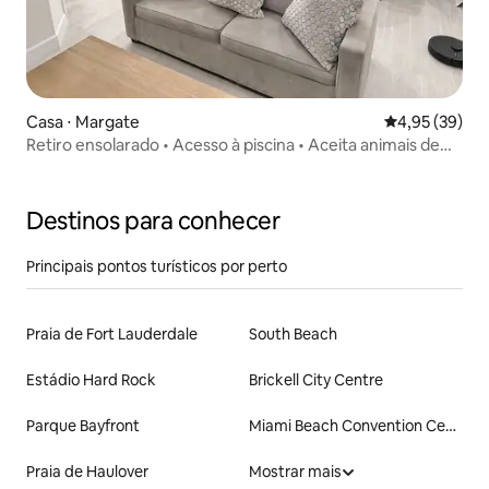
Casa ⋅ Margate
4,95 de uma a
4,95 (39)
Retiro ensolarado • Acesso à piscina • Aceita animais de
estimação
Destinos para conhecer
Principais pontos turísticos por perto
Praia de Fort Lauderdale
South Beach
Estádio Hard Rock
Brickell City Centre
Parque Bayfront
Miami Beach Convention Center
Praia de Haulover
Mostrar mais