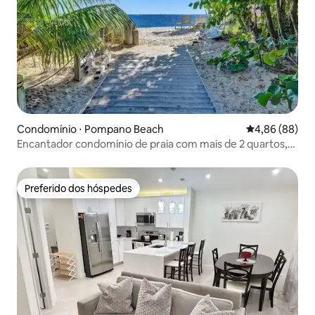
Condomínio ⋅ Pompano Beach
4,86 de uma av
4,86 (88)
Encantador condomínio de praia com mais de 2 quartos,
estacionamento gratuito e Wi-Fi
Preferido dos hóspedes
Preferido dos hóspedes