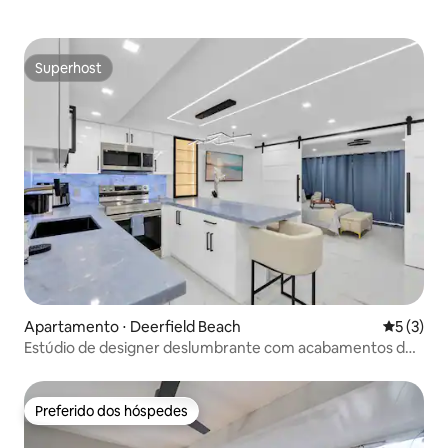
Superhost
Superhost
Apartamento ⋅ Deerfield Beach
5 de uma 
5 (3)
Estúdio de designer deslumbrante com acabamentos de
luxo
Preferido dos hóspedes
Preferido dos hóspedes