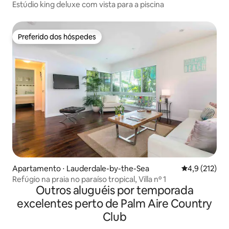
Estúdio king deluxe com vista para a piscina
Preferido dos hóspedes
Preferido dos hóspedes
Apartamento ⋅ Lauderdale-by-the-Sea
4,9 de uma av
4,9 (212)
Refúgio na praia no paraíso tropical, Villa nº 1
Outros aluguéis por temporada
excelentes perto de Palm Aire Country
Club