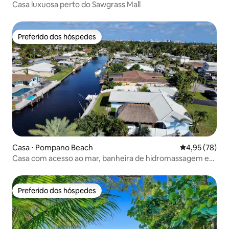
Casa luxuosa perto do Sawgrass Mall
Preferido dos hóspedes
Preferido dos hóspedes
Casa ⋅ Pompano Beach
4,95 de uma a
4,95 (78)
Casa com acesso ao mar, banheira de hidromassagem e
caiaques!
Preferido dos hóspedes
Preferido dos hóspedes