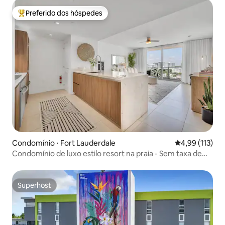
Preferido dos hóspedes
Entre os melhores preferidos dos hóspedes
Condomínio ⋅ Fort Lauderdale
4,99 de uma av
4,99 (113)
Condomínio de luxo estilo resort na praia - Sem taxa de
resort!
Superhost
Superhost