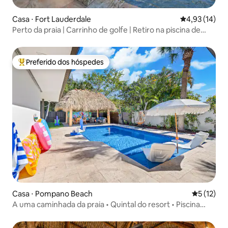
Casa ⋅ Fort Lauderdale
4,93 de uma a
4,93 (14)
Perto da praia | Carrinho de golfe | Retiro na piscina de
água salgada
Preferido dos hóspedes
Entre os melhores preferidos dos hóspedes
Casa ⋅ Pompano Beach
5 de uma a
5 (12)
A uma caminhada da praia • Quintal do resort • Piscina
aquecida • Spa