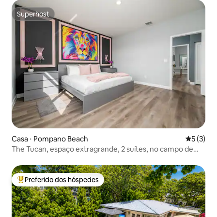
Superhost
Superhost
Casa ⋅ Pompano Beach
5 de uma 
5 (3)
The Tucan, espaço extragrande, 2 suítes, no campo de
golfe
Preferido dos hóspedes
Entre os melhores preferidos dos hóspedes