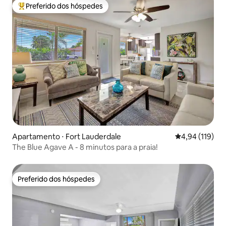
Preferido dos hóspedes
Entre os melhores preferidos dos hóspedes
Apartamento ⋅ Fort Lauderdale
4,94 de uma av
4,94 (119)
The Blue Agave A - 8 minutos para a praia!
Preferido dos hóspedes
Preferido dos hóspedes