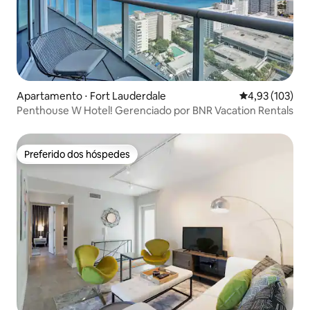
Apartamento ⋅ Fort Lauderdale
4,93 de uma av
4,93 (103)
Penthouse W Hotel! Gerenciado por BNR Vacation Rentals
Preferido dos hóspedes
Preferido dos hóspedes