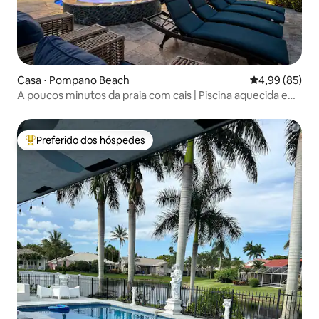
Casa ⋅ Pompano Beach
4,99 de uma a
4,99 (85)
A poucos minutos da praia com cais | Piscina aquecida e
jacuzzi
Preferido dos hóspedes
Entre os melhores preferidos dos hóspedes