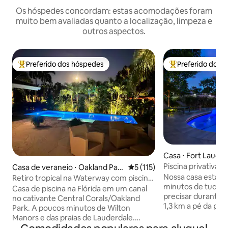
Os hóspedes concordam: estas acomodações foram
muito bem avaliadas quanto a localização, limpeza e
outros aspectos.
Preferido dos hóspedes
Preferido dos 
Entre os melhores preferidos dos hóspedes
Entre os melhore
Casa ⋅ Fort Lauder
Piscina privativa 
Casa de veraneio ⋅ Oakland Par
5 de uma avaliação média de 
5 (115)
km até a praia — 3
k
Nossa casa está lo
Retiro tropical na Waterway com piscina
minutos de tudo 
aquecida
Casa de piscina na Flórida em um canal
precisar durante a sua 
no cativante Central Corals/Oakland
1,3 km a pé da praia. Mui
Park. A poucos minutos de Wilton
restaurantes, loja
Manors e das praias de Lauderdale.
uma curta distância a pé. N
Desfrute de espaços de estar abertos