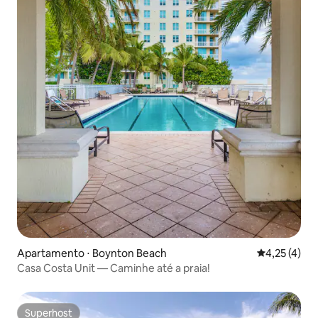
Apartamento ⋅ Boynton Beach
4,25 de uma 
4,25 (4)
Casa Costa Unit — Caminhe até a praia!
Superhost