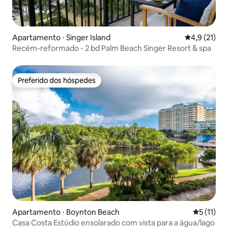
Apartamento ⋅ Singer Island
4,9 de uma a
4,9 (21)
Recém-reformado - 2 bd Palm Beach Singer Resort & spa
Preferido dos hóspedes
Preferido dos hóspedes
Apartamento ⋅ Boynton Beach
5 de uma a
5 (11)
Casa Costa Estúdio ensolarado com vista para a água/lago