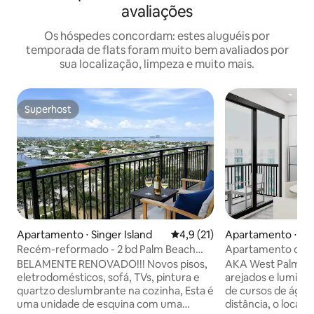
avaliações
Os hóspedes concordam: estes aluguéis por
temporada de flats foram muito bem avaliados por
sua localização, limpeza e muito mais.
Superhost
Superhost
Apartamento ⋅ Singer Island
4,9 de uma avaliação média de
4,9 (21)
Apartamento ⋅ We
Recém-reformado - 2 bd Palm Beach
Apartamento de l
Singer Resort & spa
vista para o mar 
BELAMENTE RENOVADO!!! Novos pisos,
AKA West Palm of
eletrodomésticos, sofá, TVs, pintura e
arejados e lumino
quartzo deslumbrante na cozinha, Esta é
de cursos de água
uma unidade de esquina com uma
distância, o local 