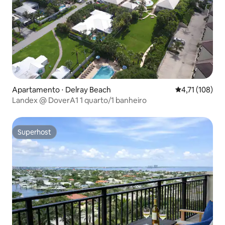
Apartamento ⋅ Delray Beach
4,71 de uma av
4,71 (108)
Landex @ DoverA1 1 quarto/1 banheiro
Superhost
Superhost