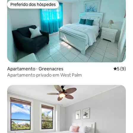
Preferido dos hóspedes
Preferido dos hóspedes
Apartamento ⋅ Greenacres
5 de uma 
5 (9)
Apartamento privado em West Palm