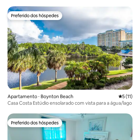
Preferido dos hóspedes
Preferido dos hóspedes
Apartamento ⋅ Boynton Beach
5 de uma a
5 (11)
Casa Costa Estúdio ensolarado com vista para a água/lago
Preferido dos hóspedes
Preferido dos hóspedes