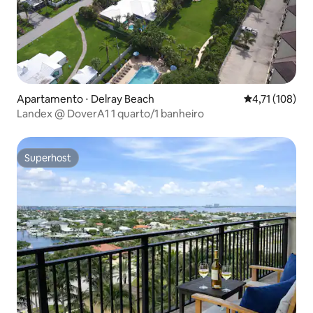
Apartamento ⋅ Delray Beach
4,71 de uma av
4,71 (108)
Landex @ DoverA1 1 quarto/1 banheiro
Superhost
Superhost