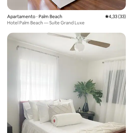
Apartamento ⋅ Palm Beach
4,33 de uma a
4,33 (33)
Hotel Palm Beach — Suíte Grand Luxe