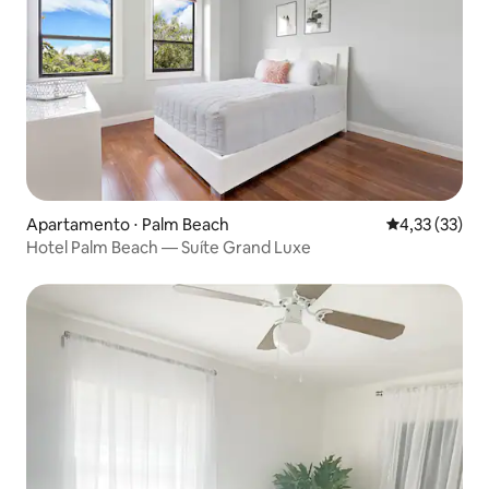
Apartamento ⋅ Palm Beach
4,33 de uma a
4,33 (33)
Hotel Palm Beach — Suíte Grand Luxe