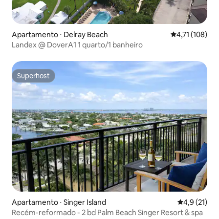
Apartamento ⋅ Delray Beach
4,71 de uma av
4,71 (108)
Landex @ DoverA1 1 quarto/1 banheiro
Superhost
Superhost
Apartamento ⋅ Singer Island
4,9 de uma a
4,9 (21)
Recém-reformado - 2 bd Palm Beach Singer Resort & spa