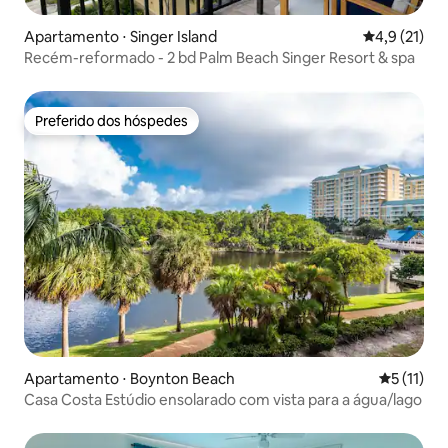
Apartamento ⋅ Singer Island
4,9 de uma a
4,9 (21)
Recém-reformado - 2 bd Palm Beach Singer Resort & spa
Preferido dos hóspedes
Preferido dos hóspedes
Apartamento ⋅ Boynton Beach
5 de uma a
5 (11)
Casa Costa Estúdio ensolarado com vista para a água/lago