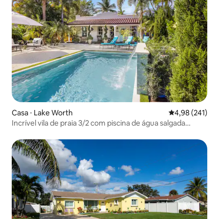
Casa ⋅ Lake Worth
4,98 de uma av
4,98 (241)
Incrível vila de praia 3/2 com piscina de água salgada
aquecida