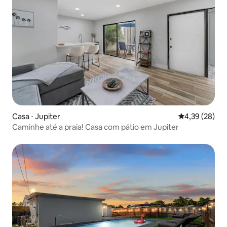
Casa ⋅ Jupiter
4,39 de uma a
4,39 (28)
Caminhe até a praia! Casa com pátio em Jupiter