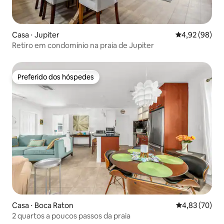
Casa ⋅ Jupiter
4,92 de uma a
4,92 (98)
Retiro em condomínio na praia de Jupiter
Preferido dos hóspedes
Preferido dos hóspedes
Casa ⋅ Boca Raton
4,83 de uma a
4,83 (70)
2 quartos a poucos passos da praia