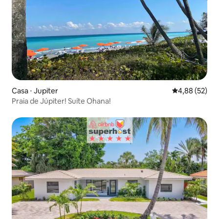
Casa ⋅ Jupiter
4,88 de uma a
4,88 (52)
Praia de Júpiter! Suíte Ohana!