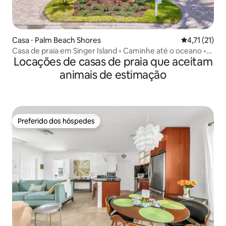
Casa ⋅ Palm Beach Shores
4,71 de uma a
4,71 (21)
Casa de praia em Singer Island • Caminhe até o oceano •
Locações de casas de praia que aceitam
Animais de estimação permitidos
animais de estimação
Preferido dos hóspedes
Preferido dos hóspedes