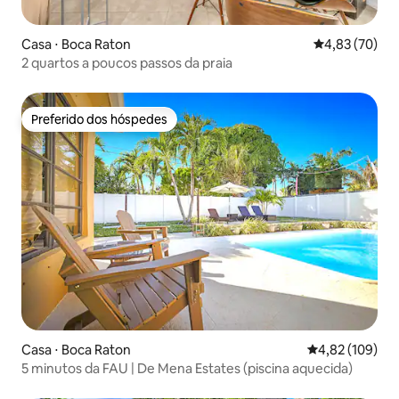
Casa ⋅ Boca Raton
4,83 de uma a
4,83 (70)
2 quartos a poucos passos da praia
Preferido dos hóspedes
Preferido dos hóspedes
Casa ⋅ Boca Raton
4,82 de uma av
4,82 (109)
5 minutos da FAU | De Mena Estates (piscina aquecida)