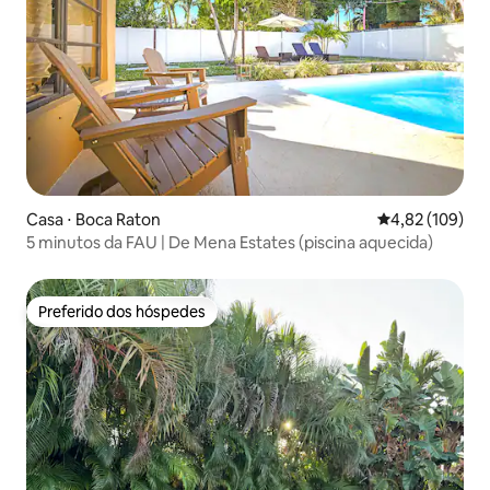
Casa ⋅ Boca Raton
4,82 de uma av
4,82 (109)
5 minutos da FAU | De Mena Estates (piscina aquecida)
Preferido dos hóspedes
Preferido dos hóspedes