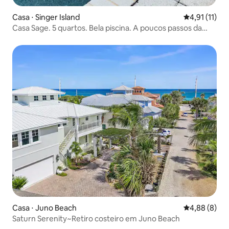
Casa ⋅ Singer Island
4,91 de uma a
4,91 (11)
Casa Sage. 5 quartos. Bela piscina. A poucos passos da
praia
Casa ⋅ Juno Beach
4,88 de uma 
4,88 (8)
Saturn Serenity~Retiro costeiro em Juno Beach