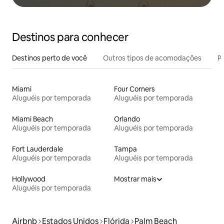
Destinos para conhecer
Destinos perto de você
Outros tipos de acomodações
Pr
Miami
Four Corners
Aluguéis por temporada
Aluguéis por temporada
Miami Beach
Orlando
Aluguéis por temporada
Aluguéis por temporada
Fort Lauderdale
Tampa
Aluguéis por temporada
Aluguéis por temporada
Hollywood
Mostrar mais
Aluguéis por temporada
Airbnb
Estados Unidos
Flórida
Palm Beach