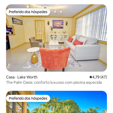
Preferido dos hóspedes
Preferido dos hóspedes
Casa ⋅ Lake Worth
4,79 de uma a
4,79 (47)
The Palm Oasis: conforto luxuoso com piscina aquecida
Preferido dos hóspedes
Preferido dos hóspedes