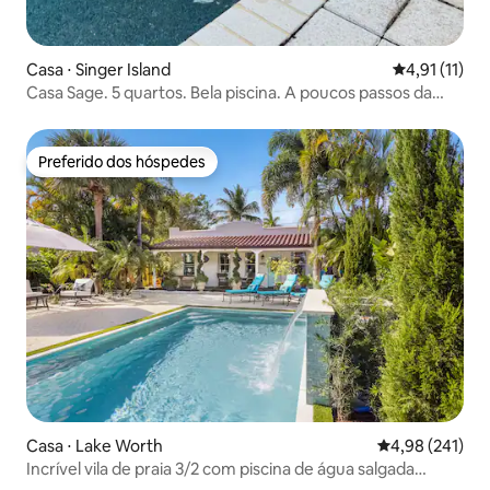
Casa ⋅ Singer Island
4,91 de uma a
4,91 (11)
Casa Sage. 5 quartos. Bela piscina. A poucos passos da
praia
Preferido dos hóspedes
Preferido dos hóspedes
Casa ⋅ Lake Worth
4,98 de uma av
4,98 (241)
Incrível vila de praia 3/2 com piscina de água salgada
aquecida