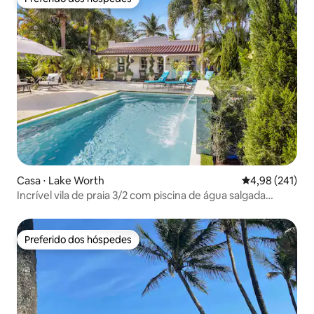
Preferido dos hóspedes
Casa ⋅ Lake Worth
4,98 de uma av
4,98 (241)
Incrível vila de praia 3/2 com piscina de água salgada
aquecida
Preferido dos hóspedes
Preferido dos hóspedes