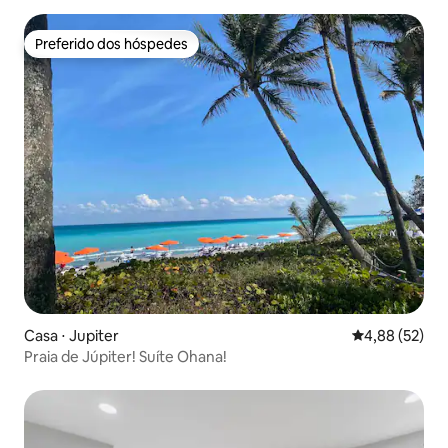
Preferido dos hóspedes
Preferido dos hóspedes
Casa ⋅ Jupiter
4,88 de uma a
4,88 (52)
Praia de Júpiter! Suíte Ohana!