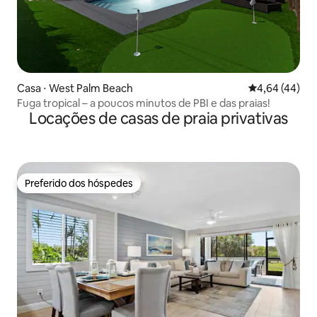
Casa ⋅ West Palm Beach
4,64 de uma a
4,64 (44)
Fuga tropical – a poucos minutos de PBI e das praias!
Locações de casas de praia privativas
Preferido dos hóspedes
Preferido dos hóspedes