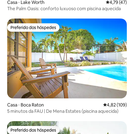
Casa ⋅ Lake Worth
4,79 de uma a
4,79 (47)
The Palm Oasis: conforto luxuoso com piscina aquecida
Preferido dos hóspedes
Preferido dos hóspedes
Casa ⋅ Boca Raton
4,82 de uma av
4,82 (109)
5 minutos da FAU | De Mena Estates (piscina aquecida)
Preferido dos hóspedes
Preferido dos hóspedes