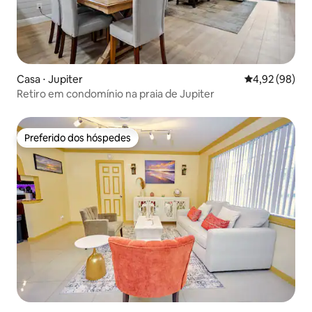
Casa ⋅ Jupiter
4,92 de uma a
4,92 (98)
Retiro em condomínio na praia de Jupiter
Preferido dos hóspedes
Preferido dos hóspedes