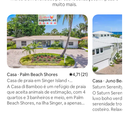
muito mais.
Casa ⋅ Palm Beach Shores
4,71 de uma avaliação média de
4,71 (21)
Casa de praia em Singer Island •
Casa ⋅ Juno Beach
Caminhe até o oceano • Animais de
A Casa di Bamboo é um refúgio de praia
Saturn Serenity~R
estimação permitidos
que aceita animais de estimação, com 4
Juno Beach
O Saturn Serenity 
quartos e 3 banheiros e meio, em Palm
luxo boho verde-
Beach Shores, na Ilha Singer, a apenas
serenidade tropica
0,5 km do oceano. Acomoda até 8
costeiro. Relaxe e
pessoas, com áreas de estar espaçosas,
iluminados pelo so
cozinha completa, área de estar no
palmeiras exubera
quintal, churrasqueira, Wi-Fi, espaço de
oceânicas. Desfru