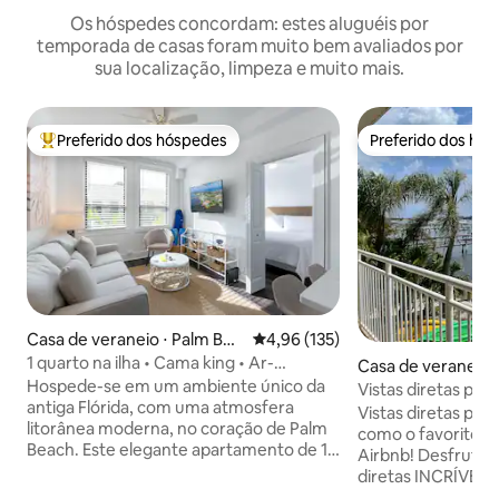
Os hóspedes concordam: estes aluguéis por
temporada de casas foram muito bem avaliados por
sua localização, limpeza e muito mais.
Preferido dos hóspedes
Preferido dos hó
Entre os melhores preferidos dos hóspedes
Preferido dos hó
Casa de veraneio ⋅ Palm Bea
4,96 de uma avaliação média de 
4,96 (135)
ch
1 quarto na ilha • Cama king • Ar-
Casa de veraneio 
condicionado no quarto •
Hospede-se em um ambiente único da
Vistas diretas para
Estacionamento
antiga Flórida, com uma atmosfera
Bangalô BoHo na p
Vistas diretas para
litorânea moderna, no coração de Palm
como o favorito d
Beach. Este elegante apartamento de 1
Airbnb! Desfrute de vistas intracosteiras
quarto está localizado em um edifício
diretas INCRÍVEIS! Quarto 👑 King co
histórico de 1925, a apenas 2 quadras da
armário grande Quarto 🌊 Queen com