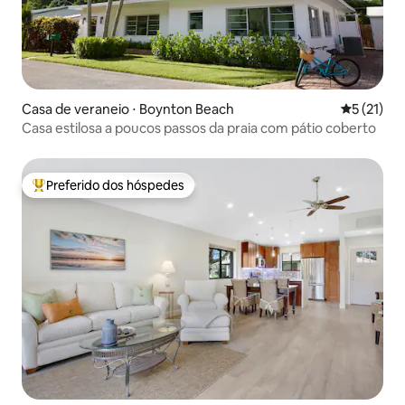
Casa de veraneio ⋅ Boynton Beach
5 de uma a
5 (21)
Casa estilosa a poucos passos da praia com pátio coberto
Preferido dos hóspedes
Entre os melhores preferidos dos hóspedes