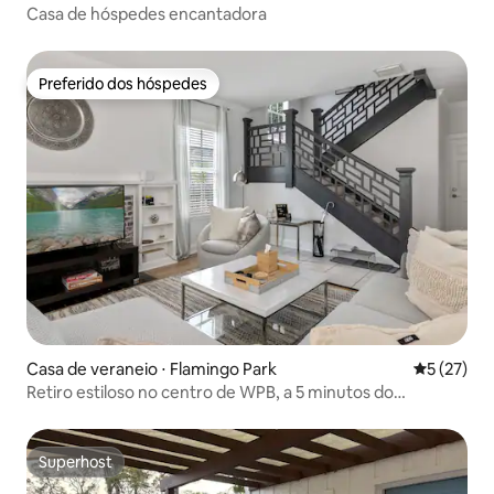
Casa de hóspedes encantadora
Preferido dos hóspedes
Preferido dos hóspedes
Casa de veraneio ⋅ Flamingo Park
5 de uma a
5 (27)
Retiro estiloso no centro de WPB, a 5 minutos do
aeroporto
Superhost
Superhost