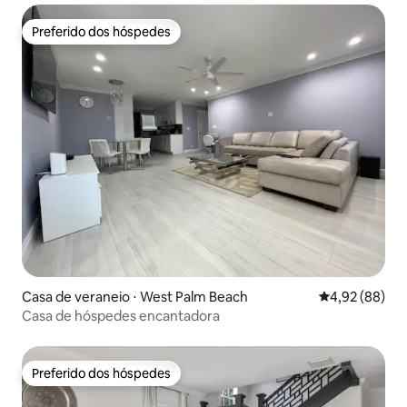
Preferido dos hóspedes
Preferido dos hóspedes
Casa de veraneio ⋅ West Palm Beach
4,92 de uma a
4,92 (88)
Casa de hóspedes encantadora
Preferido dos hóspedes
Preferido dos hóspedes