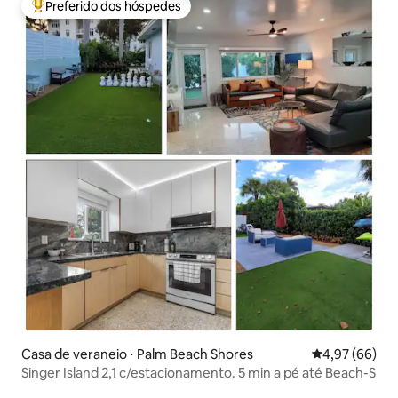
Preferido dos hóspedes
Entre os melhores preferidos dos hóspedes
Casa de veraneio ⋅ Palm Beach Shores
4,97 de uma a
4,97 (66)
Singer Island 2,1 c/estacionamento. 5 min a pé até Beach-S