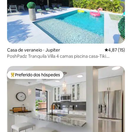
Casa de veraneio ⋅ Jupiter
4,87 de uma a
4,87 (15)
PoshPadz Tranquila Villa 4 camas piscina casa-Tiki
churrasqueira
Preferido dos hóspedes
Entre os melhores preferidos dos hóspedes