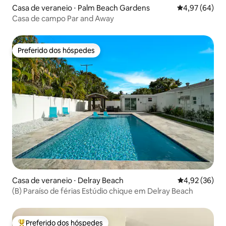
Casa de veraneio ⋅ Palm Beach Gardens
4,97 de uma a
4,97 (64)
Casa de campo Par and Away
Preferido dos hóspedes
Preferido dos hóspedes
Casa de veraneio ⋅ Delray Beach
4,92 de uma a
4,92 (36)
(B) Paraíso de férias Estúdio chique em Delray Beach
Preferido dos hóspedes