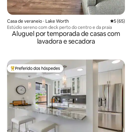
Casa de veraneio ⋅ Lake Worth
5 de uma a
5 (65)
Estúdio sereno com deck perto do centro e da praia
Aluguel por temporada de casas com
lavadora e secadora
Preferido dos hóspedes
Entre os melhores preferidos dos hóspedes