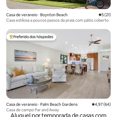
Casa de veraneio ⋅ Boynton Beach
5 de uma a
5 (21)
Casa estilosa a poucos passos da praia com pátio coberto
Preferido dos hóspedes
Entre os melhores preferidos dos hóspedes
Casa de veraneio ⋅ Palm Beach Gardens
4,97 de uma a
4,97 (64)
Casa de campo Par and Away
Aluguel por temporada de casas com