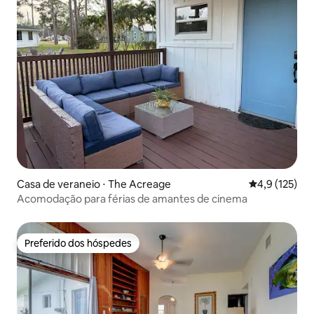
Casa de veraneio ⋅ The Acreage
4,9 de uma av
4,9 (125)
Acomodação para férias de amantes de cinema
Preferido dos hóspedes
Preferido dos hóspedes