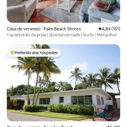
Casa de veraneio ⋅ Palm Beach Shores
4,84 de uma av
4,84 (161)
1 quarteirão da praia | Quintal cercado | Surfe | Mergulho!
Preferido dos hóspedes
Entre os melhores preferidos dos hóspedes