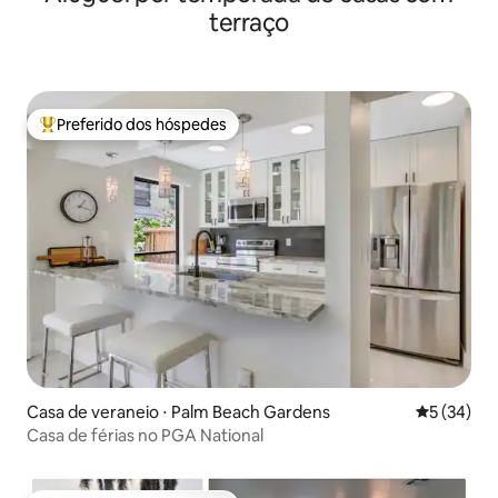
terraço
Preferido dos hóspedes
Entre os melhores preferidos dos hóspedes
Casa de veraneio ⋅ Palm Beach Gardens
5 de uma a
5 (34)
Casa de férias no PGA National