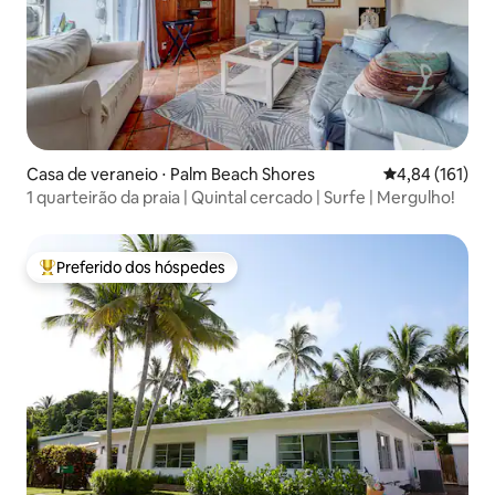
Casa de veraneio ⋅ Palm Beach Shores
4,84 de uma av
4,84 (161)
1 quarteirão da praia | Quintal cercado | Surfe | Mergulho!
Preferido dos hóspedes
Entre os melhores preferidos dos hóspedes