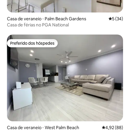
Casa de veraneio ⋅ Palm Beach Gardens
5 de uma a
5 (34)
Casa de férias no PGA National
Preferido dos hóspedes
Preferido dos hóspedes
Casa de veraneio ⋅ West Palm Beach
4,92 de uma a
4,92 (88)