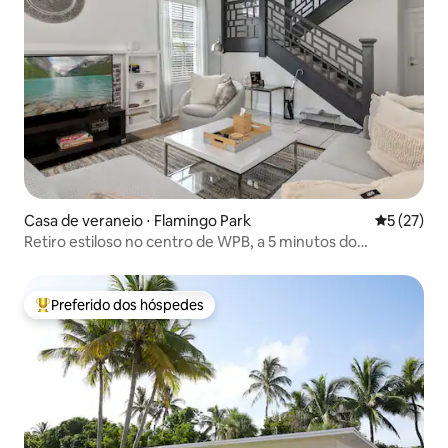
Casa de veraneio ⋅ Flamingo Park
5 de uma a
5 (27)
Retiro estiloso no centro de WPB, a 5 minutos do
aeroporto
Preferido dos hóspedes
Entre os melhores preferidos dos hóspedes