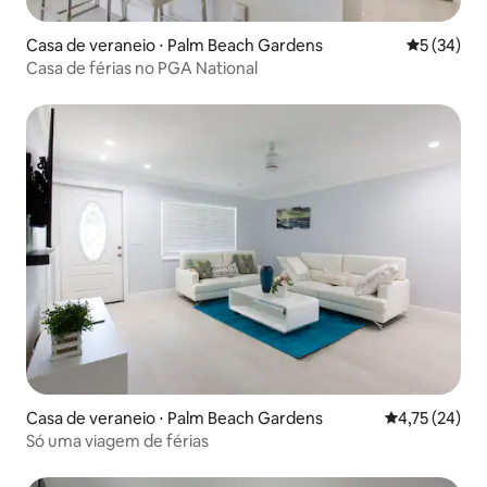
Casa de veraneio ⋅ Palm Beach Gardens
5 de uma a
5 (34)
Casa de férias no PGA National
Casa de veraneio ⋅ Palm Beach Gardens
4,75 de uma a
4,75 (24)
Só uma viagem de férias