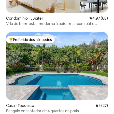
Condomínio ⋅ Jupiter
4,97 de uma a
4,97 (68)
Villa de bem-estar moderna à beira-mar com pátio
espaçoso
Preferido dos hóspedes
Entre os melhores preferidos dos hóspedes
Casa ⋅ Tequesta
5 de uma a
5 (27)
Bangalô encantador de 4 quartos na praia