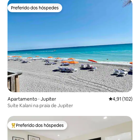
Preferido dos hóspedes
Preferido dos hóspedes
Apartamento ⋅ Jupiter
4,91 de uma av
4,91 (102)
Suíte Kalani na praia de Jupiter
Preferido dos hóspedes
Entre os melhores preferidos dos hóspedes