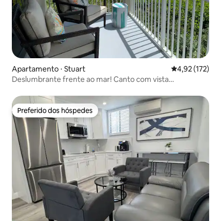
Apartamento ⋅ Stuart
4,92 de uma av
4,92 (172)
Deslumbrante frente ao mar! Canto com vista
panorâmica
Preferido dos hóspedes
Preferido dos hóspedes