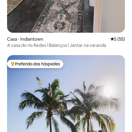
Casa ⋅ Indiantown
5 de uma a
5 (55)
A casa do rio Redes l Balanços l Jantar na varanda
Preferido dos hóspedes
Entre os melhores preferidos dos hóspedes