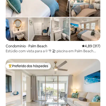
Condomínio ⋅ Palm Beach
4,89 de uma av
4,89 (317)
Estúdio com vista para a🌞🌴🏖 piscina em Palm Beach
com estacionamento e⚡ Wi-Fi
Preferido dos hóspedes
Entre os melhores preferidos dos hóspedes