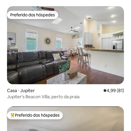
Preferido dos hóspedes
Preferido dos hóspedes
Casa ⋅ Jupiter
4,99 de uma a
4,99 (81)
Jupiter's Beacon Villa; perto da praia
Preferido dos hóspedes
Entre os melhores preferidos dos hóspedes