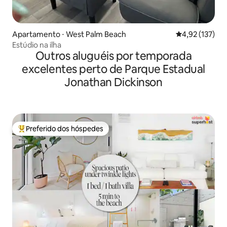
Apartamento ⋅ West Palm Beach
4,92 de uma av
4,92 (137)
Estúdio na ilha
Outros aluguéis por temporada
excelentes perto de Parque Estadual
Jonathan Dickinson
Preferido dos hóspedes
Entre os melhores preferidos dos hóspedes