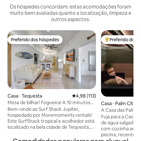
Os hóspedes concordam: estas acomodações foram
muito bem avaliadas quanto a localização, limpeza e
outros aspectos.
Preferido dos hóspedes
Preferido dos 
Preferido dos hóspedes
Entre os melhore
Casa ⋅ Tequesta
4,98 de uma avaliação média de 
4,98 (113)
Mesa de bilhar! Fogueira! A 10 minutos
Casa ⋅ Palm City
da praia! Animais de estimação!
Bem-vindo ao Surf Shack Jupiter,
A Casa das Palmei
hospedado por Moremoments rentals!
Fuja para a Casa 
Este SurfShack tropical e acolhedor está
de água salgada n
localizado na bela cidade de Tequesta.
com cozinha ao ar 
Esta propriedade tem tudo o que você
piscina, recentem
precisa enquanto estiver no paraíso;
sonho tropical! Lo