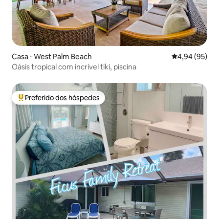
Casa ⋅ West Palm Beach
4,94 de uma a
4,94 (95)
Oásis tropical com incrível tiki, piscina
Preferido dos hóspedes
Entre os melhores preferidos dos hóspedes