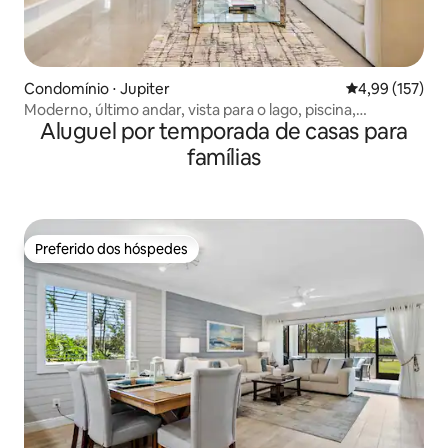
Condomínio ⋅ Jupiter
4,99 de uma av
4,99 (157)
Moderno, último andar, vista para o lago, piscina,
Aluguel por temporada de casas para
caminhada até a praia!
famílias
Preferido dos hóspedes
Preferido dos hóspedes