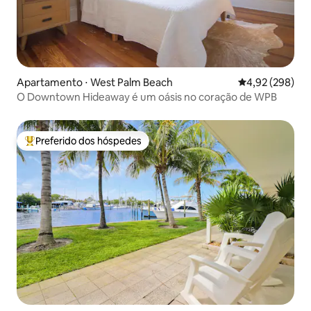
Apartamento ⋅ West Palm Beach
4,92 de uma ava
4,92 (298)
O Downtown Hideaway é um oásis no coração de WPB
Preferido dos hóspedes
Entre os melhores preferidos dos hóspedes