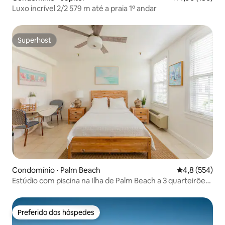
Luxo incrível 2/2 579 m até a praia 1º andar
Superhost
Superhost
Condomínio ⋅ Palm Beach
4,8 de uma av
4,8 (554)
Estúdio com piscina na Ilha de Palm Beach a 3 quarteirões
da praia!
Preferido dos hóspedes
Preferido dos hóspedes