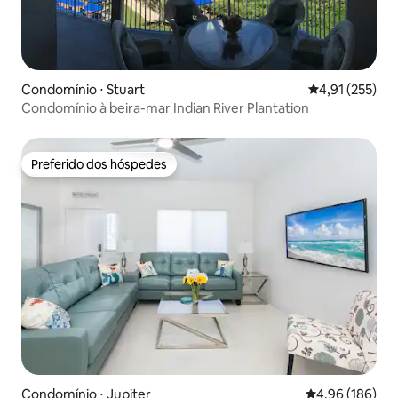
Condomínio ⋅ Stuart
4,91 de uma av
4,91 (255)
Condomínio à beira-mar Indian River Plantation
Preferido dos hóspedes
Preferido dos hóspedes
Condomínio ⋅ Jupiter
4,96 de uma av
4,96 (186)