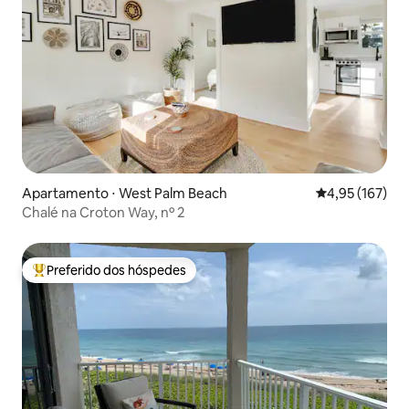
Apartamento ⋅ West Palm Beach
4,95 de uma av
4,95 (167)
Chalé na Croton Way, nº 2
Preferido dos hóspedes
Entre os melhores preferidos dos hóspedes