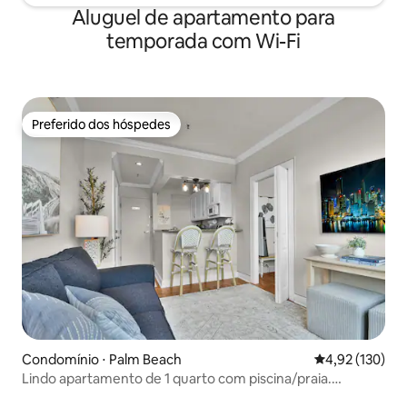
Aluguel de apartamento para
temporada com Wi-Fi
Preferido dos hóspedes
Preferido dos hóspedes
Condomínio ⋅ Palm Beach
4,92 de uma av
4,92 (130)
Lindo apartamento de 1 quarto com piscina/praia.
Localização perfeita!