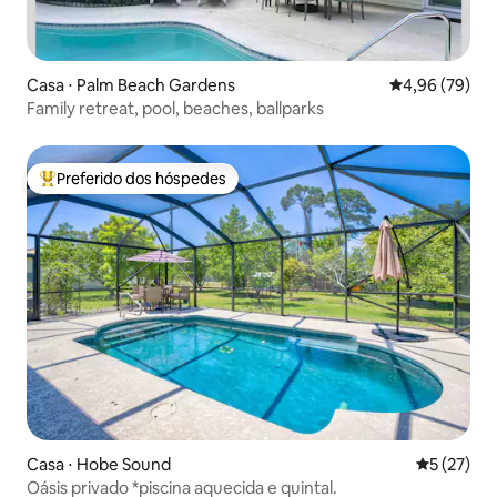
Casa ⋅ Palm Beach Gardens
4,96 de uma a
4,96 (79)
Family retreat, pool, beaches, ballparks
Preferido dos hóspedes
Entre os melhores preferidos dos hóspedes
Casa ⋅ Hobe Sound
5 de uma a
5 (27)
Oásis privado *piscina aquecida e quintal.