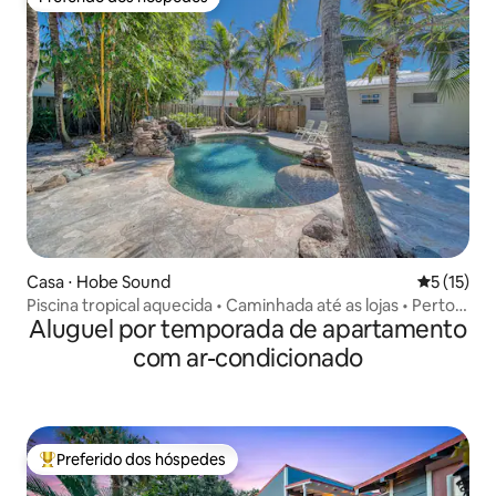
Preferido dos hóspedes
Casa ⋅ Hobe Sound
5 de uma a
5 (15)
Piscina tropical aquecida • Caminhada até as lojas • Perto
Aluguel por temporada de apartamento
da praia
com ar-condicionado
Preferido dos hóspedes
Entre os melhores preferidos dos hóspedes