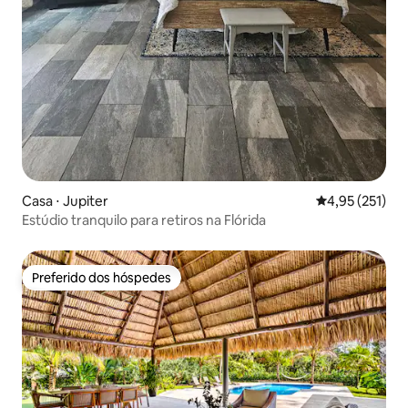
Casa ⋅ Jupiter
4,95 de uma av
4,95 (251)
Estúdio tranquilo para retiros na Flórida
Preferido dos hóspedes
Preferido dos hóspedes