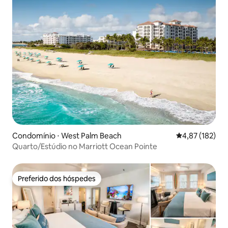
Condomínio ⋅ West Palm Beach
4,87 de uma av
4,87 (182)
Quarto/Estúdio no Marriott Ocean Pointe
Preferido dos hóspedes
Preferido dos hóspedes