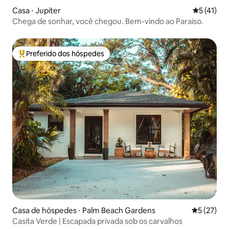
Casa ⋅ Jupiter
5 de uma a
5 (41)
Chega de sonhar, você chegou. Bem-vindo ao Paraíso.
Preferido dos hóspedes
Entre os melhores preferidos dos hóspedes
Casa de hóspedes ⋅ Palm Beach Gardens
5 de uma a
5 (27)
Casita Verde | Escapada privada sob os carvalhos