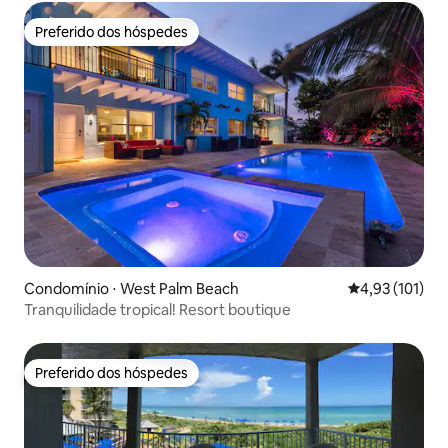
Preferido dos hóspedes
Preferido dos hóspedes
Condomínio ⋅ West Palm Beach
4,93 de uma av
4,93 (101)
Tranquilidade tropical! Resort boutique
Preferido dos hóspedes
Preferido dos hóspedes