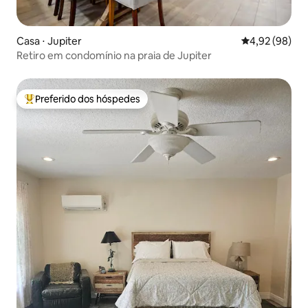
Casa ⋅ Jupiter
4,92 de uma a
4,92 (98)
Retiro em condomínio na praia de Jupiter
Preferido dos hóspedes
Entre os melhores preferidos dos hóspedes