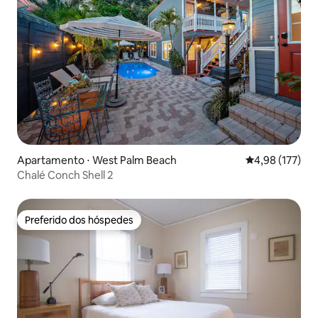
Apartamento ⋅ West Palm Beach
4,98 de uma av
4,98 (177)
Chalé Conch Shell 2
Preferido dos hóspedes
Preferido dos hóspedes