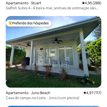
Apartamento ⋅ Stuart
4,95 de uma ava
4,95 (288)
Sailfish Suites 4- À beira-mar, animais de estimação são
bem-vindos!!
Preferido dos hóspedes
Entre os melhores preferidos dos hóspedes
Apartamento ⋅ Juno Beach
4,97 de uma av
4,97 (117)
Casa de campo na costa - Juno (com piscina)