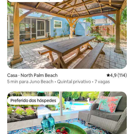
Entre os melhores preferidos dos hóspedes
Casa ⋅ North Palm Beach
4,9 de uma av
4,9 (114)
5 min para Juno Beach • Quintal privativo • 7 vagas
Preferido dos hóspedes
Preferido dos hóspedes