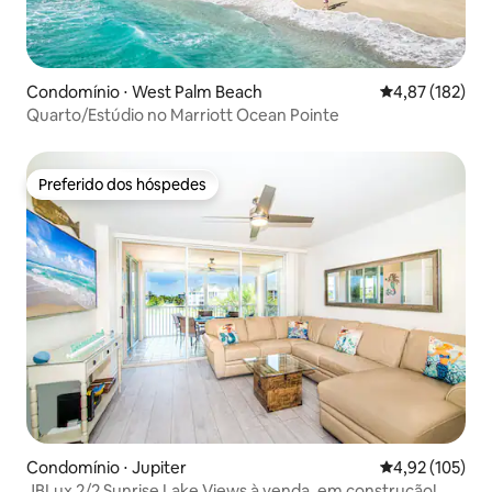
Condomínio ⋅ West Palm Beach
4,87 de uma av
4,87 (182)
Quarto/Estúdio no Marriott Ocean Pointe
Preferido dos hóspedes
Preferido dos hóspedes
Condomínio ⋅ Jupiter
4,92 de uma av
4,92 (105)
JBLux 2/2 Sunrise Lake Views à venda, em construção!