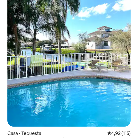
Casa ⋅ Tequesta
4,92 de uma av
4,92 (115)