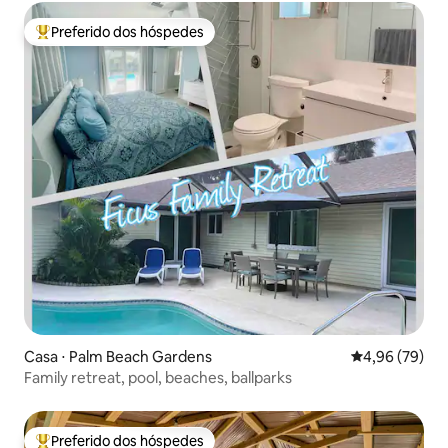
Preferido dos hóspedes
Entre os melhores preferidos dos hóspedes
Casa ⋅ Palm Beach Gardens
4,96 de uma a
4,96 (79)
Family retreat, pool, beaches, ballparks
Preferido dos hóspedes