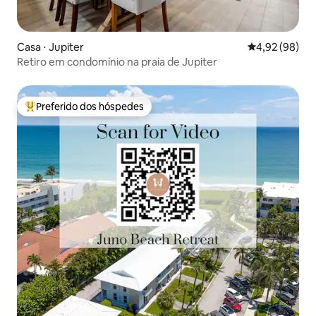
Casa ⋅ Jupiter
4,92 de uma a
4,92 (98)
Retiro em condomínio na praia de Jupiter
Preferido dos hóspedes
Entre os melhores preferidos dos hóspedes