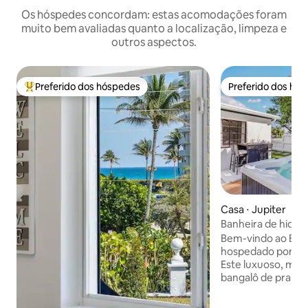
Os hóspedes concordam: estas acomodações foram
muito bem avaliadas quanto a localização, limpeza e
outros aspectos.
Preferido dos hóspedes
Preferido dos hó
Entre os melhores preferidos dos hóspedes
Preferido dos hó
Casa ⋅ Jupiter
Banheira de hidro
min para a praia! 
Bem-vindo ao Bung
hospedado por Mo
Este luxuoso, ma
bangalô de praia e
cidade de Tequest
tem tudo o que vo