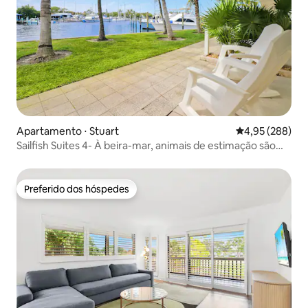
Apartamento ⋅ Stuart
4,95 de uma ava
4,95 (288)
Sailfish Suites 4- À beira-mar, animais de estimação são
bem-vindos!!
Preferido dos hóspedes
Preferido dos hóspedes