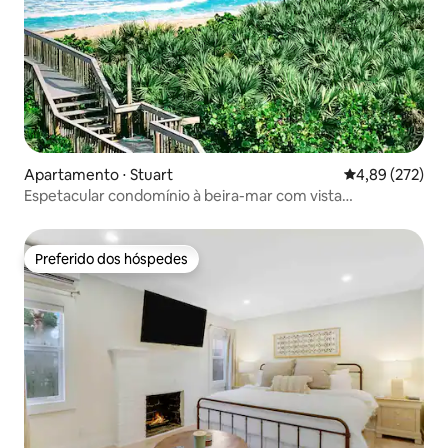
Apartamento ⋅ Stuart
4,89 de uma av
4,89 (272)
Espetacular condomínio à beira-mar com vista
panorâmica
Preferido dos hóspedes
Preferido dos hóspedes