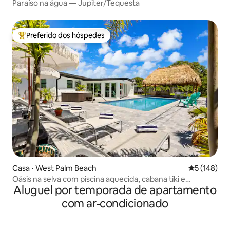
Paraíso na água — Jupiter/Tequesta
Preferido dos hóspedes
Entre os melhores preferidos dos hóspedes
Casa ⋅ West Palm Beach
5 de uma av
5 (148)
Oásis na selva com piscina aquecida, cabana tiki e
Aluguel por temporada de apartamento
banheira de hidromassagem
com ar-condicionado