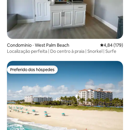
Condomínio ⋅ West Palm Beach
4,84 de uma av
4,84 (179)
Localização perfeita | Do centro à praia | Snorkel | Surfe
Preferido dos hóspedes
Preferido dos hóspedes