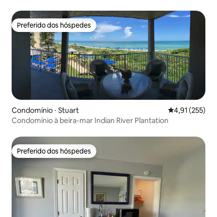
Preferido dos hóspedes
Preferido dos hóspedes
Condomínio ⋅ Stuart
4,91 de uma av
4,91 (255)
Condomínio à beira-mar Indian River Plantation
Preferido dos hóspedes
Preferido dos hóspedes