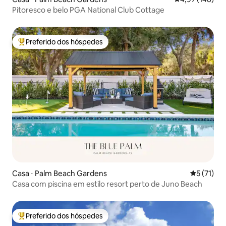
Pitoresco e belo PGA National Club Cottage
Preferido dos hóspedes
Entre os melhores preferidos dos hóspedes
Casa ⋅ Palm Beach Gardens
5 de uma a
5 (71)
Casa com piscina em estilo resort perto de Juno Beach
Preferido dos hóspedes
Entre os melhores preferidos dos hóspedes