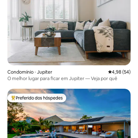
Condomínio ⋅ Jupiter
4,98 de uma a
4,98 (54)
O melhor lugar para ficar em Jupiter — Veja por quê
Preferido dos hóspedes
Entre os melhores preferidos dos hóspedes