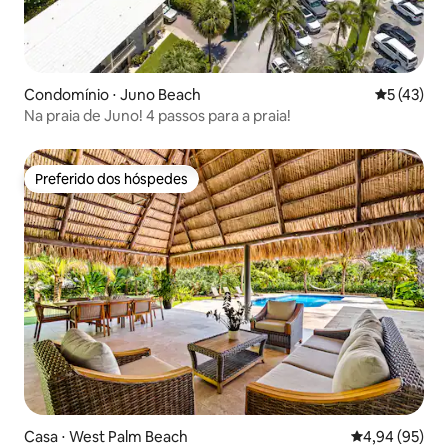
Condomínio ⋅ Juno Beach
5 de uma a
5 (43)
Na praia de Juno! 4 passos para a praia!
Preferido dos hóspedes
Preferido dos hóspedes
Casa ⋅ West Palm Beach
4,94 de uma a
4,94 (95)