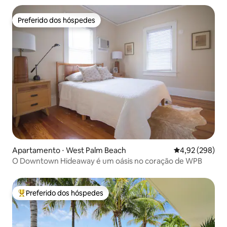
Preferido dos hóspedes
Preferido dos hóspedes
Apartamento ⋅ West Palm Beach
4,92 de uma ava
4,92 (298)
O Downtown Hideaway é um oásis no coração de WPB
Preferido dos hóspedes
Entre os melhores preferidos dos hóspedes