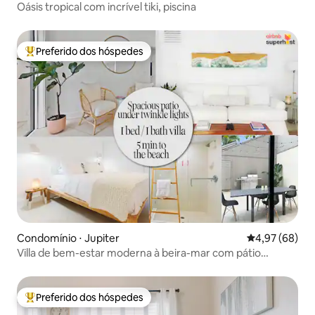
Oásis tropical com incrível tiki, piscina
Preferido dos hóspedes
Entre os melhores preferidos dos hóspedes
Condomínio ⋅ Jupiter
4,97 de uma a
4,97 (68)
Villa de bem-estar moderna à beira-mar com pátio
espaçoso
Preferido dos hóspedes
Entre os melhores preferidos dos hóspedes