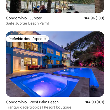
Condomínio ⋅ Jupiter
4,96 de uma av
4,96 (100)
Suíte Jupiter Beach Palm!
Preferido dos hóspedes
Preferido dos hóspedes
Condomínio ⋅ West Palm Beach
4,93 de uma av
4,93 (101)
Tranquilidade tropical! Resort boutique