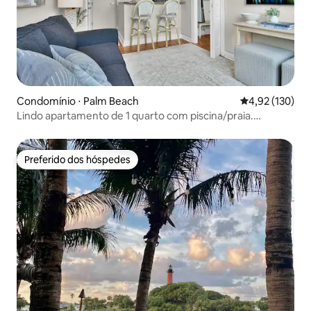
Condomínio ⋅ Palm Beach
4,92 de uma av
4,92 (130)
Lindo apartamento de 1 quarto com piscina/praia.
Localização perfeita!
Preferido dos hóspedes
Preferido dos hóspedes