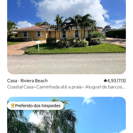
Casa ⋅ Riviera Beach
4,93 de uma av
4,93 (113)
Coastal Casa~Caminhada até a praia~ Aluguel de barcos e
carrinhos de golfe
Preferido dos hóspedes
Entre os melhores preferidos dos hóspedes