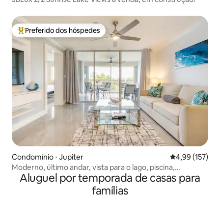
Preferido dos hóspedes
Entre os melhores preferidos dos hóspedes
Condomínio ⋅ Jupiter
4,99 de uma av
4,99 (157)
Moderno, último andar, vista para o lago, piscina,
Aluguel por temporada de casas para
caminhada até a praia!
famílias