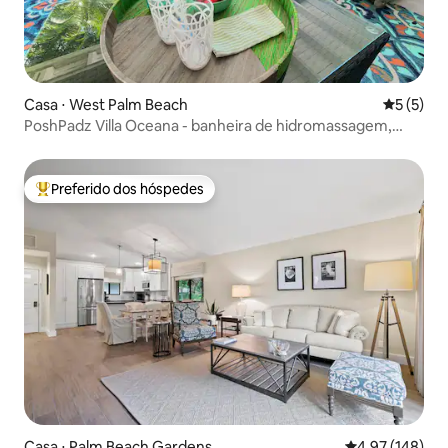
Casa ⋅ West Palm Beach
5 de uma 
5 (5)
PoshPadz Villa Oceana - banheira de hidromassagem,
piscina enorme, praia
Preferido dos hóspedes
Entre os melhores preferidos dos hóspedes
Casa ⋅ Palm Beach Gardens
4,97 de uma av
4,97 (148)