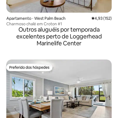
Apartamento ⋅ West Palm Beach
4,93 de uma av
4,93 (152)
Charmoso chalé em Croton #1
Outros aluguéis por temporada
excelentes perto de Loggerhead
Marinelife Center
Preferido dos hóspedes
Preferido dos hóspedes