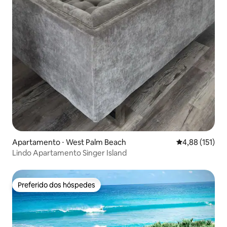
Apartamento ⋅ West Palm Beach
4,88 de uma av
4,88 (151)
Lindo Apartamento Singer Island
Preferido dos hóspedes
Preferido dos hóspedes