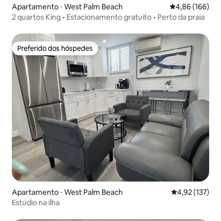
Apartamento ⋅ West Palm Beach
4,86 de uma av
4,86 (166)
2 quartos King • Estacionamento gratuito • Perto da praia
Preferido dos hóspedes
Preferido dos hóspedes
Apartamento ⋅ West Palm Beach
4,92 de uma av
4,92 (137)
Estúdio na ilha