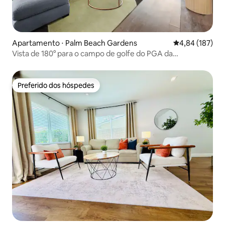
Apartamento ⋅ Palm Beach Gardens
4,84 de uma av
4,84 (187)
Vista de 180° para o campo de golfe do PGA da
Restoration Hardware
Preferido dos hóspedes
Preferido dos hóspedes