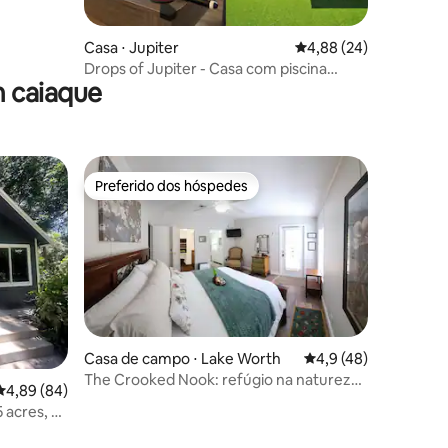
Casa ⋅ Jupiter
4,88 de uma avaliação
4,88 (24)
Drops of Jupiter - Casa com piscina
 caiaque
acomoda 16
Preferido dos hóspedes
Preferido dos hóspedes
Casa de campo ⋅ Lake Worth
4,9 de uma avaliação
4,9 (48)
The Crooked Nook: refúgio na natureza
4,89 de uma avaliação média de 5, 84 avaliações
4,89 (84)
perto de Wellington
 acres, a