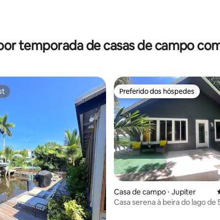
média de 5, 21 avaliações
 por temporada de casas de campo com
st
Preferido dos hóspedes
st
Preferido dos hóspedes
média de 5, 21 avaliações
Casa de campo ⋅ Jupiter
Casa serena à beira do lago de 5
15 minutos da praia