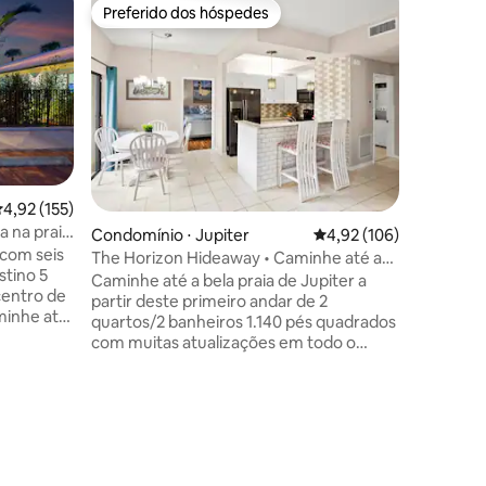
Casa ⋅ Pa
Preferido dos hóspedes
Preferi
Preferido dos hóspedes
Preferi
Retiro d
central 
*A apena
Financial Amph
reuniões 
Experime
estilo ne
construí
eletrodom
casa com 
,92 de uma avaliação média de 5, 155 avaliações
4,92 (155)
ções
projetad
 na praia
Condomínio ⋅ Jupiter
4,92 de uma avaliação 
4,92 (106)
produtiv
 com seis
quintal t
The Horizon Hideaway • Caminhe até a
stino 5
celebraçõ
praia!
Caminhe até a bela praia de Jupiter a
centro de
trabalho
partir deste primeiro andar de 2
aminhe até
escapadel
quartos/2 banheiros 1.140 pés quadrados
esfrute de
tudo o q
com muitas atualizações em todo o
s e muito
estadia i
apartamento. Sala de estar, sala de jantar
adas em
e cozinha em plano aberto com novos
presentam
eletrodomésticos e piso de azulejos.
 alta
Paisagismo tropical e pátio cercado para
 equipada
privacidade. Localizado ao lado do Carlin
quartzo,
Park com praia, tênis, trilhas e teatro. A
os de aço