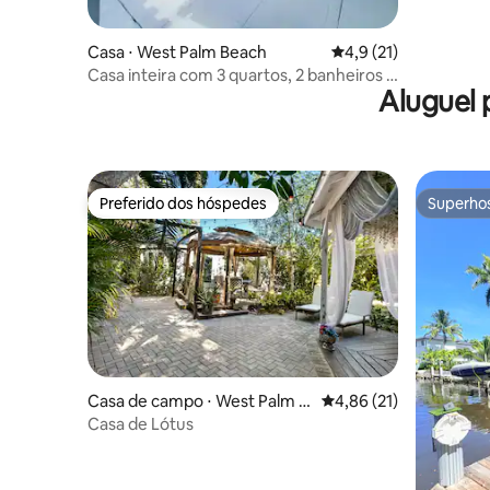
Casa ⋅ West Palm Beach
4,9 de uma avaliação 
4,9 (21)
Casa inteira com 3 quartos, 2 banheiros e
Aluguel
1 andar Vila perto de praias e parques de
beisebol
Preferido dos hóspedes
Superho
Preferido dos hóspedes
Superho
Casa de campo ⋅ West Palm B
4,86 de uma avaliação 
4,86 (21)
each
Casa de Lótus