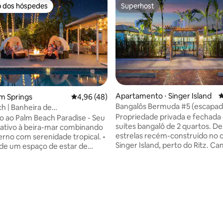
o dos hóspedes
Superhost
o dos hóspedes
Superhost
Apartamento ⋅ Singer Island
4
lm Springs
4,96 de uma avaliação média de 5, 48 avalia
4,96 (48)
Bangalôs Bermuda #5 (escapada
h | Banheira de
de Singer Island)
agem e lareira sob as estrelas
Propriedade privada e fechada
édia de 5, 129 avaliações
 ao Palm Beach Paradise - Seu
suítes bangalô de 2 quartos. De
ivativo à beira-mar combinando
estrelas recém-construído no 
rno com serenidade tropical. •
Singer Island, perto do Ritz. C
de um espaço de estar de
as famosas praias da Flórida. D
aberto com uma lareira
bares, parques, marinas, recife
nte e portas francesas que se
mais. Suítes totalmente mobili
a um oásis exuberante no
estilo Bermuda de um andar a
 Relaxe à beira da piscina
acabamentos personalizados de
, descontraia na banheira de
qualidade, cozinha totalmente
agem e aproveite a lareira
com lava-louças, bancadas de 
deitado em uma
pé direito alto, eletrodoméstic
adeira. • Pesca ou caiaque a