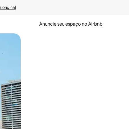
 original
Anuncie seu espaço no Airbnb
 deslizando o dedo na tela.