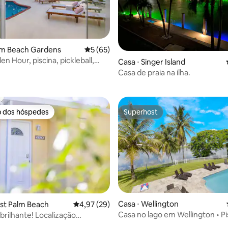
lm Beach Gardens
5 de uma avaliação média de 5, 65 avalia
5 (65)
n Hour, piscina, pickleball,
Casa ⋅ Singer Island
média de 5, 40 avaliações
eira, sala de jogos
Casa de praia na ilha.
o dos hóspedes
Superhost
o dos hóspedes
Superhost
Casa ⋅ Wellington
st Palm Beach
4,97 de uma avaliação média de 5, 29 avalia
4,97 (29)
Casa no lago em Wellington • Pi
brilhante! Localização
aquecida e vistas
da, perto de tudo