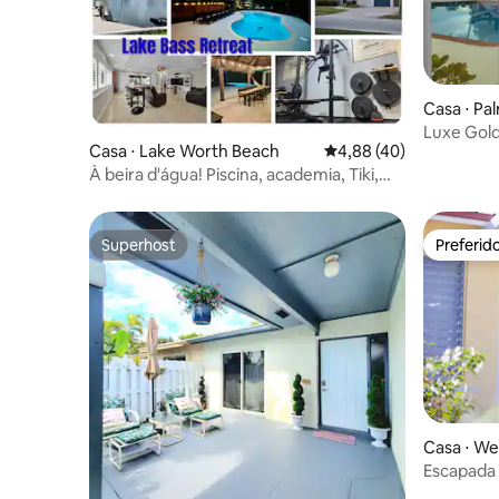
Casa ⋅ Pa
Luxe Golde
Casa ⋅ Lake Worth Beach
4,88 de uma avaliação 
4,88 (40)
churrasqu
À beira d'água! Piscina, academia, Tiki,
cais, carregador para veículos elétricos
Superhost
Preferid
Superhost
Preferid
Casa ⋅ We
Escapada 
privilegia