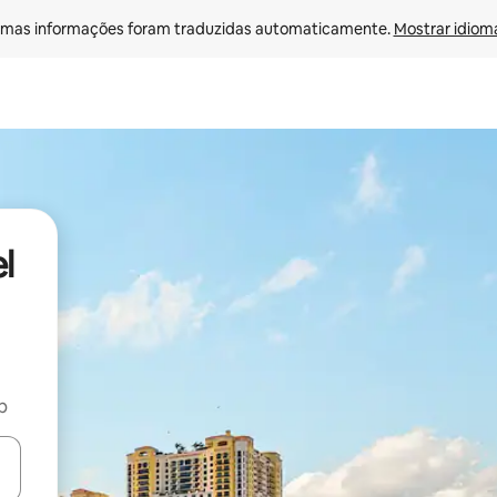
mas informações foram traduzidas automaticamente. 
Mostrar idioma
l
b
ore-os usando as seta para cima e para baixo do teclado ou tocando e