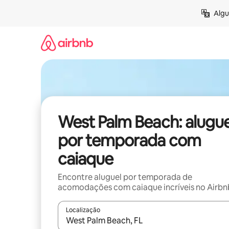
Pular
Algu
para
o
conteúdo
West Palm Beach: alugue
por temporada com
caiaque
Encontre aluguel por temporada de
acomodações com caiaque incríveis no Airbn
Localização
Quando os resultados estiverem disponíveis, expl