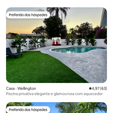
Preferido dos hóspedes
Preferido dos hóspedes
Casa ⋅ Wellington
4,97 de uma a
4,97 (63)
Piscina privativa elegante e glamourosa com aquecedor
Preferido dos hóspedes
Preferido dos hóspedes