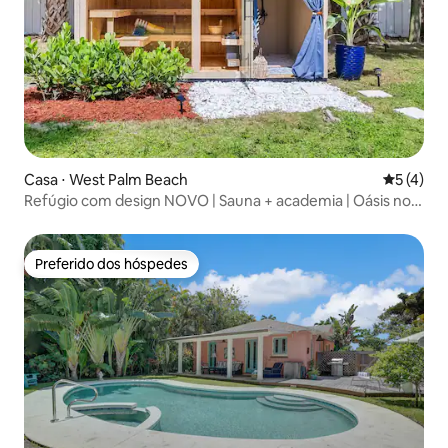
Casa ⋅ West Palm Beach
5 de uma 
5 (4)
Refúgio com design NOVO | Sauna + academia | Oásis no
quintal
Preferido dos hóspedes
Preferido dos hóspedes