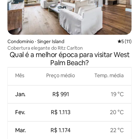
Condomínio ⋅ Singer Island
5 de uma a
5 (11)
Cobertura elegante do Ritz Carlton
Qual é a melhor época para visitar West
Palm Beach?
Mês
Preço médio
Temp. média
Jan.
R$ 991
19 °C
Fev.
R$ 1.113
20 °C
Mar.
R$ 1.174
22 °C