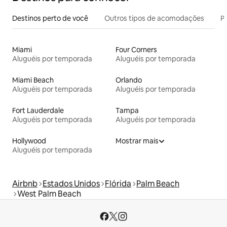
Destinos perto de você
Outros tipos de acomodações
Pr
Miami
Four Corners
Aluguéis por temporada
Aluguéis por temporada
Miami Beach
Orlando
Aluguéis por temporada
Aluguéis por temporada
Fort Lauderdale
Tampa
Aluguéis por temporada
Aluguéis por temporada
Hollywood
Mostrar mais
Aluguéis por temporada
Airbnb
Estados Unidos
Flórida
Palm Beach
West Palm Beach