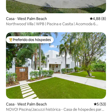
Casa ⋅ West Palm Beach
4,88 de uma 
4,88 (8)
Northwood Villa | WPB | Piscina e Casita | Acomoda 6
pessoas
Preferido dos hóspedes
Entre os melhores preferidos dos hóspedes
Casa ⋅ West Palm Beach
5 de uma a
5 (53)
NOVO! Piscina/Jacuzzi histórica - Casa de hóspedes para