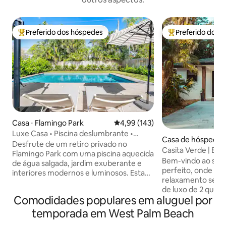
Preferido dos hóspedes
Preferido dos 
Entre os melhores preferidos dos hóspedes
Entre os melhore
Casa ⋅ Flamingo Park
4,99 de uma avaliação média de 
4,99 (143)
Luxe Casa • Piscina deslumbrante •
Casa de hóspedes
Perto da praia e do centro da cidade
Desfrute de um retiro privado no
Gardens
Casita Verde | Esc
Flamingo Park com uma piscina aquecida
carvalhos
Bem-vindo ao seu 
de água salgada, jardim exuberante e
perfeito, onde co
interiores modernos e luminosos. Esta
relaxamento se en
casa histórica renovada oferece uma
de luxo de 2 quart
elegante cozinha italiana, confortáveis
Comodidades populares em aluguel por
lindamente projet
áreas de estar e jantar, Wi-Fi rápido,
tranquilo e privado
smart TV e barra de som Sonos. Camas
temporada em West Palm Beach
casais ou amigos 
confortáveis com ventilador de teto em