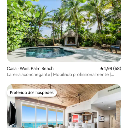
Casa ⋅ West Palm Beach
4,99 de uma av
4,99 (68)
Lareira aconchegante | Mobiliado profissionalmente |
Totalmente abastecido
Preferido dos hóspedes
Preferido dos hóspedes