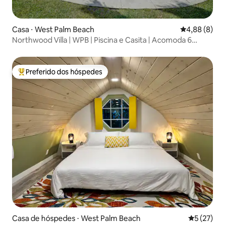
Casa ⋅ West Palm Beach
4,88 de uma 
4,88 (8)
Northwood Villa | WPB | Piscina e Casita | Acomoda 6
pessoas
Preferido dos hóspedes
Entre os melhores preferidos dos hóspedes
Casa de hóspedes ⋅ West Palm Beach
5 de uma a
5 (27)