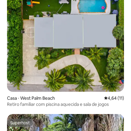
Casa ⋅ West Palm Beach
4,64 de uma a
4,64 (11)
Retiro familiar com piscina aquecida e sala de jogos
Superhost
Superhost