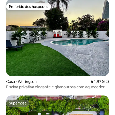
Preferido dos hóspedes
Preferido dos hóspedes
Casa ⋅ Wellington
4,97 de uma a
4,97 (62)
Piscina privativa elegante e glamourosa com aquecedor
Superhost
Superhost