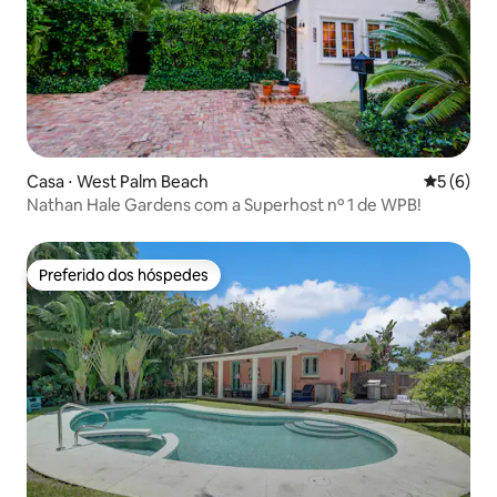
Casa ⋅ West Palm Beach
5 de uma 
5 (6)
Nathan Hale Gardens com a Superhost nº 1 de WPB!
Preferido dos hóspedes
Preferido dos hóspedes