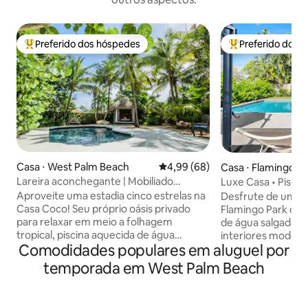
Preferido dos hóspedes
Preferido dos 
Entre os melhores preferidos dos hóspedes
Entre os melhore
Casa ⋅ West Palm Beach
4,99 de uma avaliação média de
4,99 (68)
Casa ⋅ Flamingo P
Lareira aconchegante | Mobiliado
Luxe Casa • Pisci
profissionalmente | Totalmente
Perto da praia e d
Aproveite uma estadia cinco estrelas na
Desfrute de um re
abastecido
Casa Coco! Seu próprio oásis privado
Flamingo Park com
para relaxar em meio a folhagem
de água salgada, 
tropical, piscina aquecida de água
interiores modern
Comodidades populares em aluguel por
salgada, banheira de hidromassagem,
casa histórica re
chuveiro ao ar livre privativo, casa
elegante cozinha i
temporada em West Palm Beach
completamente equipada, cozinha do
áreas de estar e ja
chef, a uma curta distância a pé da
smart TV e barra
hidrovia Intracoastal e a poucos minutos
confortáveis com 