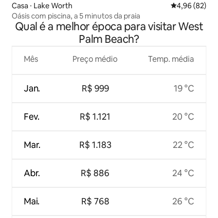
Casa ⋅ Lake Worth
4,96 de uma a
4,96 (82)
Oásis com piscina, a 5 minutos da praia
Qual é a melhor época para visitar West
Palm Beach?
Mês
Preço médio
Temp. média
Jan.
R$ 999
19 °C
Fev.
R$ 1.121
20 °C
Mar.
R$ 1.183
22 °C
Abr.
R$ 886
24 °C
Mai.
R$ 768
26 °C