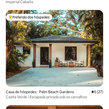
Imperial Cabaña
Preferido dos hóspedes
Entre os melhores preferidos dos hóspedes
Casa de hóspedes ⋅ Palm Beach Gardens
5 de uma a
5 (27)
Casita Verde | Escapada privada sob os carvalhos