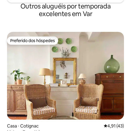
Outros aluguéis por temporada
excelentes em Var
Preferido dos hóspedes
Preferido dos hóspedes
Casa ⋅ Cotignac
4,91 de uma a
4,91 (43)