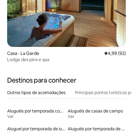
Casa ⋅ La Garde
4,99 de uma a
4,99 (92)
Lodge des pins e spa
Destinos para conhecer
Outros tipos de acomodações
Principais pontos turísticos po
Aluguéis por temporada com cama de altura acessível
Aluguéis de casas de campo
Var
Var
Aluguel por temporada de iurtas
Aluguéis por temporada de acomodações de luxo