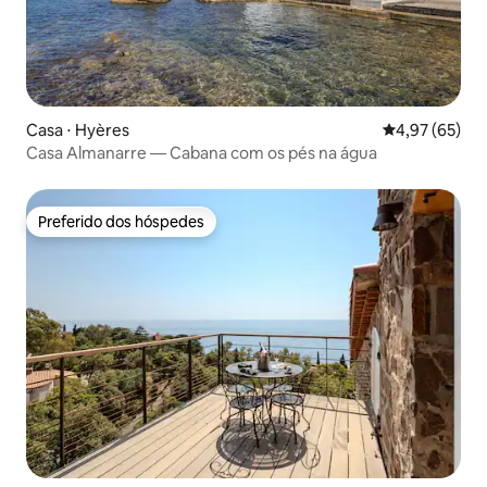
Casa ⋅ Hyères
4,97 de uma a
4,97 (65)
Casa Almanarre — Cabana com os pés na água
Preferido dos hóspedes
Preferido dos hóspedes