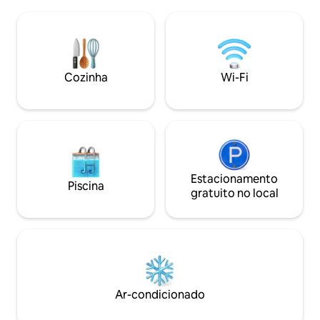
perfeita para uma escapadinha
vaga de estaciona
romântica, uma surpresa, um
CARREGAMENTO par
aniversário, um pedido de casamento,
novinho em folha
uma noite de núpcias ou uma estadia em
outros lofts dispo
Var. Opções disponíveis mediante
mesmo sítio: “Rêve
solicitação Lumin&Sens, só para vocês
Vue Mer 1”. CONF
Cozinha
Wi-Fi
dois.
Estacionamento
Piscina
gratuito no local
Ar-condicionado