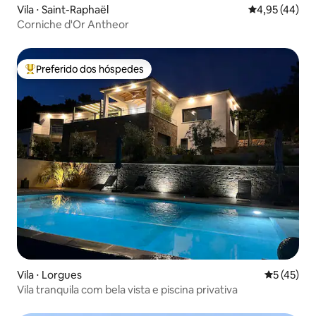
Vila ⋅ Saint-Raphaël
4,95 de uma a
4,95 (44)
Corniche d'Or Antheor
Preferido dos hóspedes
Entre os melhores preferidos dos hóspedes
Vila ⋅ Lorgues
5 de uma a
5 (45)
Vila tranquila com bela vista e piscina privativa