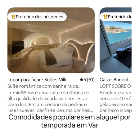
Preferido dos hóspedes
Preferido dos 
Entre os melhores preferidos dos hóspedes
Entre os melhore
Lugar para ficar ⋅ Solliès-Ville
5 de uma avaliação média de
5 (61)
Casa ⋅ Bandol
Suíte romântica com banheira de
LOFT SOBRE O MA
hidromassagem e sauna – Lumin&Sens
Lumin&Sens é uma suíte romântica de
Excelente apartam
alta qualidade dedicada ao bem-estar
cerca de 40 m² co
para dois. Em um cenário de pedras e
geladeira e máquin
luzes suaves, desfrute de uma banheira
banheiro indepen
Comodidades populares em aluguel por
de hidromassagem privativa, uma sauna
160 cm de confor
privativa e uma cama redonda XXL. Em
vista para a praia 
temporada em Var
Solliès-Ville, uma pequena, tranquila e
Vista excepcional 
autêntica aldeia provençal, esta suíte é
Renécros, porto e 