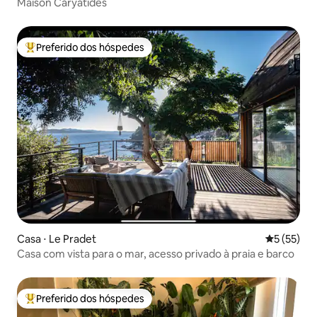
Maison Caryatides
Preferido dos hóspedes
Entre os melhores preferidos dos hóspedes
Casa ⋅ Le Pradet
5 de uma a
5 (55)
Casa com vista para o mar, acesso privado à praia e barco
Preferido dos hóspedes
Entre os melhores preferidos dos hóspedes