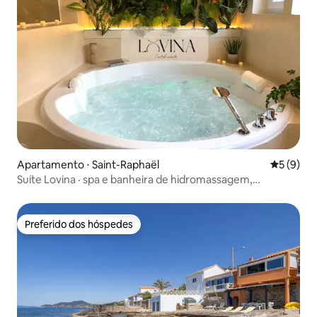
Apartamento ⋅ Saint-Raphaël
5 de uma 
5 (9)
Suíte Lovina · spa e banheira de hidromassagem,
decoração balinesa
Preferido dos hóspedes
Preferido dos hóspedes