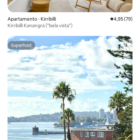
Apartamento ⋅ Kirribilli
4,95 de uma a
4,95 (79)
Kirribilli Kanangra ("bela vista")
Superhost
Superhost