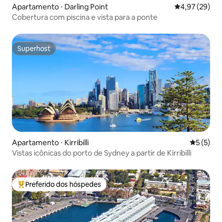
Apartamento ⋅ Darling Point
4,97 de uma a
4,97 (29)
Cobertura com piscina e vista para a ponte
Superhost
Superhost
Apartamento ⋅ Kirribilli
5 de uma 
5 (5)
Vistas icônicas do porto de Sydney a partir de Kirribilli
Preferido dos hóspedes
Entre os melhores preferidos dos hóspedes