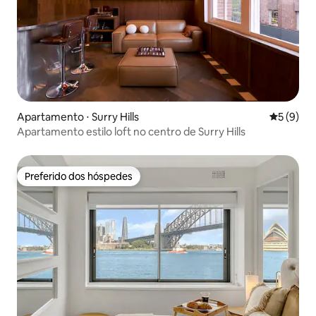
Apartamento ⋅ Surry Hills
5 de uma 
5 (9)
Apartamento estilo loft no centro de Surry Hills
Preferido dos hóspedes
Preferido dos hóspedes