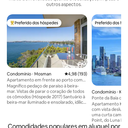
outros aspectos.
Preferido dos hóspedes
Preferido dos hó
Entre os melhores preferidos dos hóspedes
Preferido dos hó
Condomínio ⋅ Mosman
4,98 de uma avaliação média de 
4,98 (193)
Apartamento em frente ao porto com
vistas panorâmicas fabulosas
Magnífico pedaço de paraíso à beira-
mar. Vistas de parar o coração de todos
Condomínio ⋅ Kirribi
os cômodos (Hóspede 2017) Santuário à
Ponte da Baía de S
beira-mar iluminado e ensolarado, idílico
Ópera｜1 Vaga
Apartamento Kirribi
Escritório em casa separado Todos os
com vista deslumb
lençóis e unidades limpos
uma curta caminha
profissionalmente Varanda ao ar livre
Point, do Luna Par
perfeita para bebidas/refeições Jantar
Comodidades populares em aluguel por
este é o retiro pe