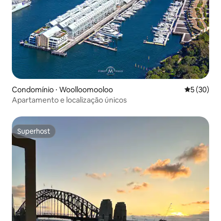
Condomínio ⋅ Woolloomooloo
5 de uma a
5 (30)
Apartamento e localização únicos
Superhost
Superhost