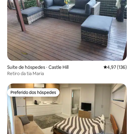
Suíte de hóspedes ⋅ Castle Hill
4,97 de uma av
4,97 (136)
Retiro da tia Maria
Preferido dos hóspedes
Preferido dos hóspedes