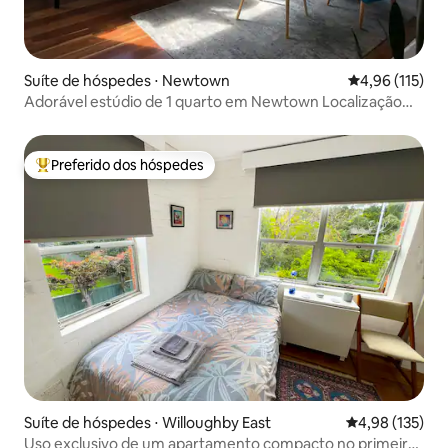
Suíte de hóspedes ⋅ Newtown
4,96 de uma av
4,96 (115)
Adorável estúdio de 1 quarto em Newtown Localização
perfeita
Preferido dos hóspedes
Entre os melhores preferidos dos hóspedes
Suíte de hóspedes ⋅ Willoughby East
4,98 de uma av
4,98 (135)
Uso exclusivo de um apartamento compacto no primeiro