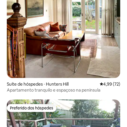
Suíte de hóspedes ⋅ Hunters Hill
4,99 de uma a
4,99 (72)
Apartamento tranquilo e espaçoso na península
Preferido dos hóspedes
Preferido dos hóspedes