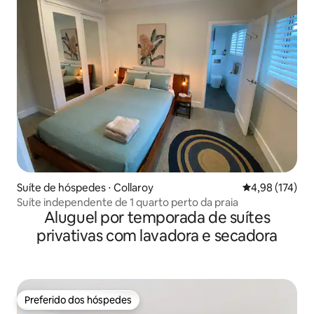
Suíte de hóspedes ⋅ Collaroy
4,98 de uma av
4,98 (174)
Suíte independente de 1 quarto perto da praia
Aluguel por temporada de suítes
privativas com lavadora e secadora
Preferido dos hóspedes
Preferido dos hóspedes