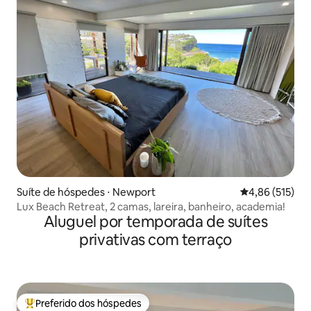
Suíte de hóspedes ⋅ Newport
4,86 de uma av
4,86 (515)
Lux Beach Retreat, 2 camas, lareira, banheiro, academia!
Aluguel por temporada de suítes
privativas com terraço
Preferido dos hóspedes
Entre os melhores preferidos dos hóspedes