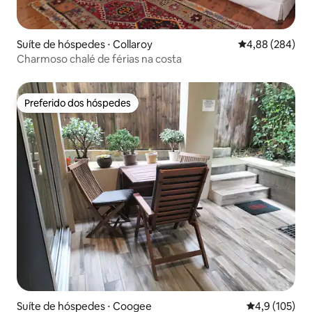
Suíte de hóspedes ⋅ Collaroy
4,88 de uma ava
4,88 (284)
Charmoso chalé de férias na costa
Preferido dos hóspedes
Preferido dos hóspedes
Suíte de hóspedes ⋅ Coogee
4,9 de uma av
4,9 (105)