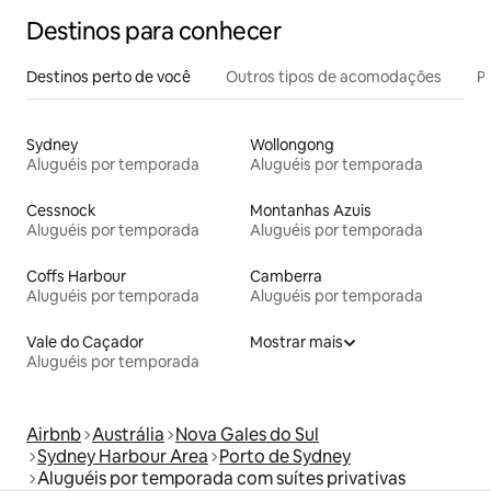
Destinos para conhecer
Destinos perto de você
Outros tipos de acomodações
Pr
Sydney
Wollongong
Aluguéis por temporada
Aluguéis por temporada
Cessnock
Montanhas Azuis
Aluguéis por temporada
Aluguéis por temporada
Coffs Harbour
Camberra
Aluguéis por temporada
Aluguéis por temporada
Vale do Caçador
Mostrar mais
Aluguéis por temporada
Airbnb
Austrália
Nova Gales do Sul
Sydney Harbour Area
Porto de Sydney
Aluguéis por temporada com suítes privativas