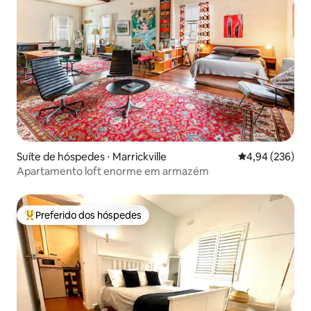
Suíte de hóspedes ⋅ Marrickville
4,94 de uma ava
4,94 (236)
Apartamento loft enorme em armazém
Preferido dos hóspedes
Entre os melhores preferidos dos hóspedes