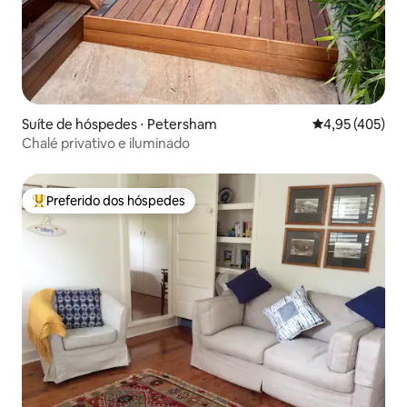
Suíte de hóspedes ⋅ Petersham
4,95 de uma av
4,95 (405)
Chalé privativo e iluminado
Preferido dos hóspedes
Entre os melhores preferidos dos hóspedes