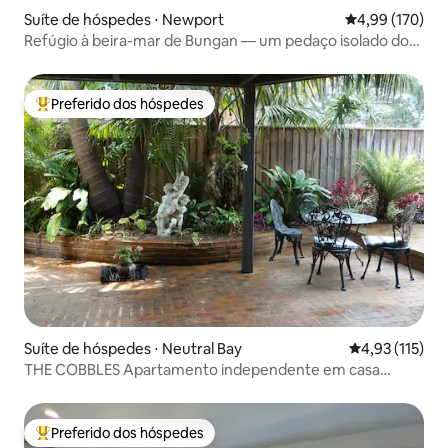
Suíte de hóspedes ⋅ Newport
4,99 de uma av
4,99 (170)
Refúgio à beira-mar de Bungan — um pedaço isolado do
paraíso
Preferido dos hóspedes
Entre os melhores preferidos dos hóspedes
Suíte de hóspedes ⋅ Neutral Bay
4,93 de uma av
4,93 (115)
THE COBBLES Apartamento independente em casa
histórica
Preferido dos hóspedes
Entre os melhores preferidos dos hóspedes