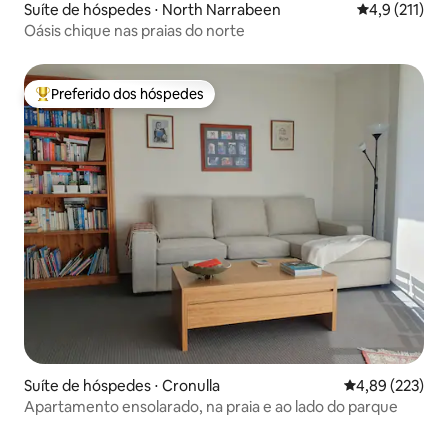
Suíte de hóspedes ⋅ North Narrabeen
4,9 de uma av
4,9 (211)
Oásis chique nas praias do norte
Preferido dos hóspedes
Entre os melhores preferidos dos hóspedes
Suíte de hóspedes ⋅ Cronulla
4,89 de uma av
4,89 (223)
Apartamento ensolarado, na praia e ao lado do parque