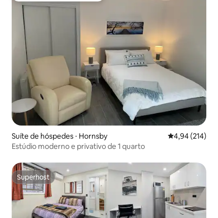
Suíte de hóspedes ⋅ Hornsby
4,94 de uma av
4,94 (214)
Estúdio moderno e privativo de 1 quarto
Superhost
Superhost