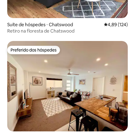
Suíte de hóspedes ⋅ Chatswood
4,89 de uma av
4,89 (124)
Retiro na floresta de Chatswood
Preferido dos hóspedes
Preferido dos hóspedes