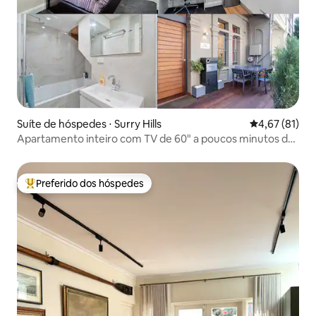
Suíte de hóspedes ⋅ Surry Hills
4,67 de uma a
4,67 (81)
Apartamento inteiro com TV de 60" a poucos minutos da
Ópera
Preferido dos hóspedes
Entre os melhores preferidos dos hóspedes