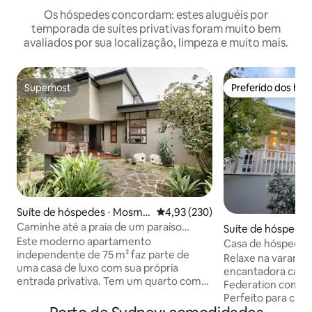
Os hóspedes concordam: estes aluguéis por
temporada de suítes privativas foram muito bem
avaliados por sua localização, limpeza e muito mais.
Superhost
Preferido dos hó
Superhost
Preferido dos hó
Suíte de hóspedes ⋅ Mosma
4,93 de uma avaliação média de 
4,93 (230)
n
Caminhe até a praia de um paraíso
Suíte de hóspede
frondoso em Mosman
Este moderno apartamento
ray
Casa de hóspede
independente de 75 m² faz parte de
independente pert
Relaxe na varanda
uma casa de luxo com sua própria
encantadora casa 
entrada privativa. Tem um quarto com
Federation com vi
guarda-roupa embutido e escrivaninha.
Perfeito para casai
A área de estar é combinada com sala de
famílias pequenas