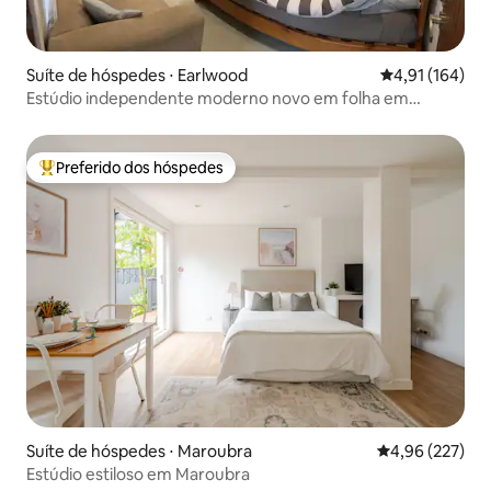
Suíte de hóspedes ⋅ Earlwood
4,91 de uma av
4,91 (164)
Estúdio independente moderno novo em folha em
Sydney
Preferido dos hóspedes
Entre os melhores preferidos dos hóspedes
Suíte de hóspedes ⋅ Maroubra
4,96 de uma av
4,96 (227)
Estúdio estiloso em Maroubra