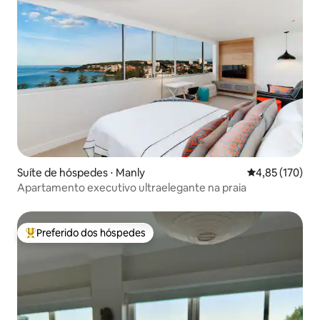
Suíte de hóspedes ⋅ Manly
4,85 de uma av
4,85 (170)
Apartamento executivo ultraelegante na praia
Preferido dos hóspedes
Entre os melhores preferidos dos hóspedes