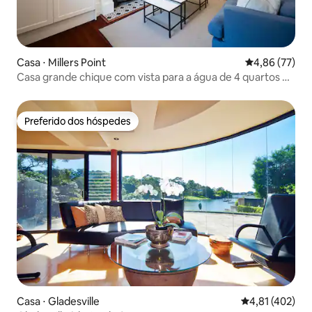
Casa ⋅ Millers Point
4,86 de uma a
4,86 (77)
Casa grande chique com vista para a água de 4 quartos no
The Rocks
Preferido dos hóspedes
Preferido dos hóspedes
Casa ⋅ Gladesville
4,81 de uma av
4,81 (402)