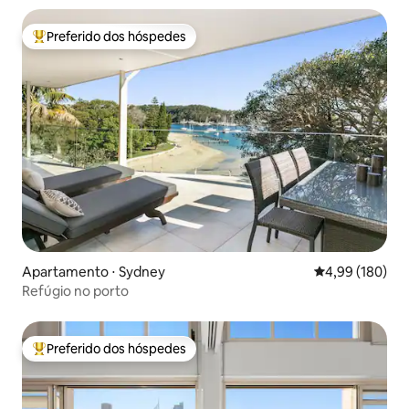
Preferido dos hóspedes
Entre os melhores preferidos dos hóspedes
Apartamento ⋅ Sydney
4,99 de uma av
4,99 (180)
Refúgio no porto
Preferido dos hóspedes
Entre os melhores preferidos dos hóspedes