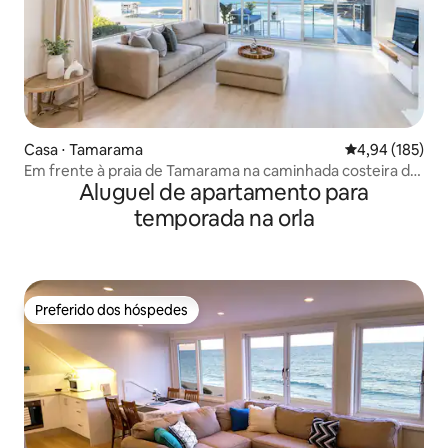
Casa ⋅ Tamarama
4,94 de uma av
4,94 (185)
Em frente à praia de Tamarama na caminhada costeira de
Aluguel de apartamento para
Bondi
temporada na orla
Preferido dos hóspedes
Preferido dos hóspedes