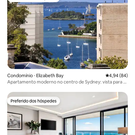
Preferido dos hóspedes
Condomínio ⋅ Elizabeth Bay
4,94 de uma av
4,94 (84)
Apartamento moderno no centro de Sydney: vista para o
porto e piscina
Preferido dos hóspedes
Preferido dos hóspedes