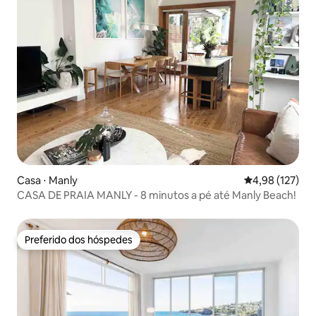
Casa ⋅ Manly
4,98 de uma av
4,98 (127)
CASA DE PRAIA MANLY - 8 minutos a pé até Manly Beach!
Preferido dos hóspedes
Preferido dos hóspedes