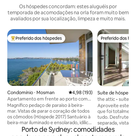
Os hóspedes concordam: estes aluguéis por
temporada de acomodações na orla foram muito bem
avaliados por sua localização, limpeza e muito mais.
Preferido dos hóspedes
Preferido dos hó
Entre os melhores preferidos dos hóspedes
Preferido dos hó
Condomínio ⋅ Mosman
4,98 de uma avaliação média de 
4,98 (193)
Suíte de hóspedes
a Point
Apartamento em frente ao porto com
the attic • suíte d
vistas panorâmicas fabulosas
Magnífico pedaço de paraíso à beira-
Aproveite este só
mar. Vistas de parar o coração de todos
que foi totalment
os cômodos (Hóspede 2017) Santuário à
tudo. Desfrute de
beira-mar iluminado e ensolarado, idílico
separada, vistas e
Porto de Sydney: comodidades
Escritório em casa separado Todos os
o aspecto voltado 
lençóis e unidades limpos
com o conforto do