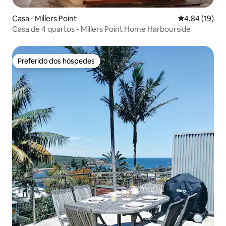
Casa ⋅ Millers Point
4,84 de uma a
4,84 (19)
Casa de 4 quartos - Millers Point Home Harbourside
Preferido dos hóspedes
Preferido dos hóspedes