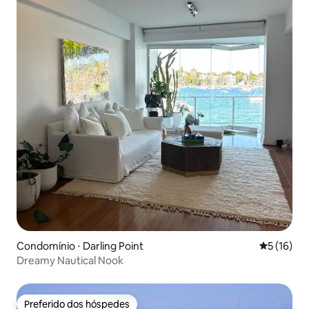
Condomínio ⋅ Darling Point
5 de uma a
5 (16)
Dreamy Nautical Nook
Preferido dos hóspedes