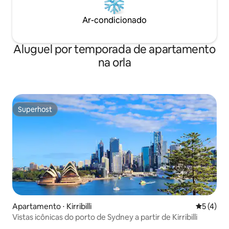
Ar-condicionado
Aluguel por temporada de apartamento
na orla
Superhost
Superhost
Apartamento ⋅ Kirribilli
5 de uma 
5 (4)
Vistas icônicas do porto de Sydney a partir de Kirribilli