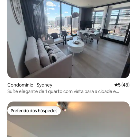
Condomínio ⋅ Sydney
5 de uma a
5 (48)
Suíte elegante de 1 quarto com vista para a cidade e
varanda
Preferido dos hóspedes
Preferido dos hóspedes