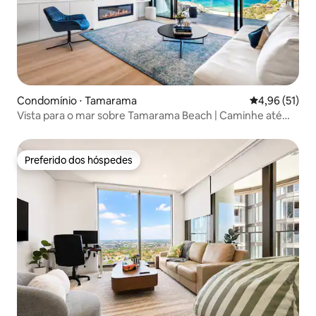
Condomínio ⋅ Tamarama
4,96 de uma a
4,96 (51)
Vista para o mar sobre Tamarama Beach | Caminhe até
Bondi
Preferido dos hóspedes
Preferido dos hóspedes