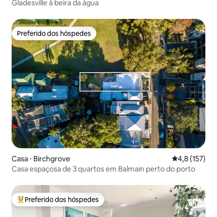
Gladesville à beira da água
Preferido dos hóspedes
Preferido dos hóspedes
Casa ⋅ Birchgrove
4,8 de uma av
4,8 (157)
Casa espaçosa de 3 quartos em Balmain perto do porto
Preferido dos hóspedes
Entre os melhores preferidos dos hóspedes