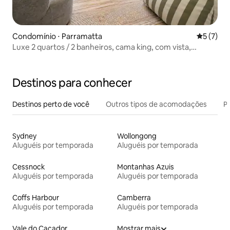
Condomínio ⋅ Parramatta
5 de uma 
5 (7)
Luxe 2 quartos / 2 banheiros, cama king, com vista,
piscina, spa, sauna
Destinos para conhecer
Destinos perto de você
Outros tipos de acomodações
Pr
Sydney
Wollongong
Aluguéis por temporada
Aluguéis por temporada
Cessnock
Montanhas Azuis
Aluguéis por temporada
Aluguéis por temporada
Coffs Harbour
Camberra
Aluguéis por temporada
Aluguéis por temporada
Vale do Caçador
Mostrar mais