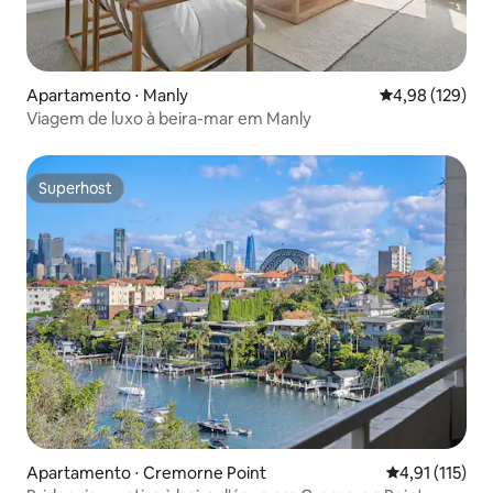
Apartamento ⋅ Manly
4,98 de uma av
4,98 (129)
Viagem de luxo à beira-mar em Manly
Superhost
Superhost
Apartamento ⋅ Cremorne Point
4,91 de uma av
4,91 (115)