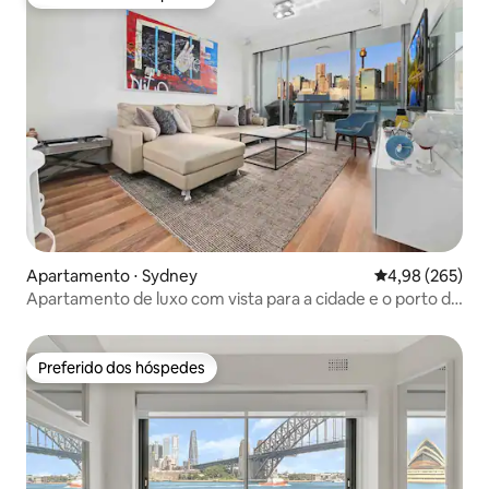
Preferido dos hóspedes
Apartamento ⋅ Sydney
4,98 de uma ava
4,98 (265)
Apartamento de luxo com vista para a cidade e o porto de
Darling
Preferido dos hóspedes
Preferido dos hóspedes