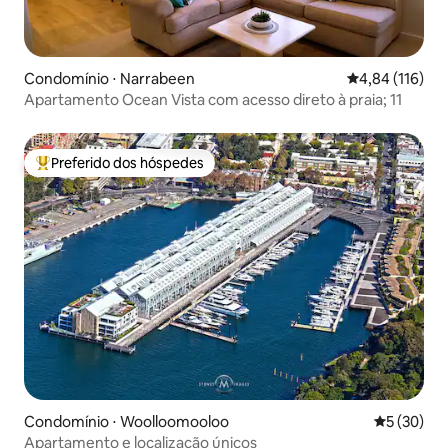
Condomínio ⋅ Narrabeen
4,84 de uma av
4,84 (116)
Apartamento Ocean Vista com acesso direto à praia; 11
Preferido dos hóspedes
Entre os melhores preferidos dos hóspedes
Condomínio ⋅ Woolloomooloo
5 de uma a
5 (30)
Apartamento e localização únicos