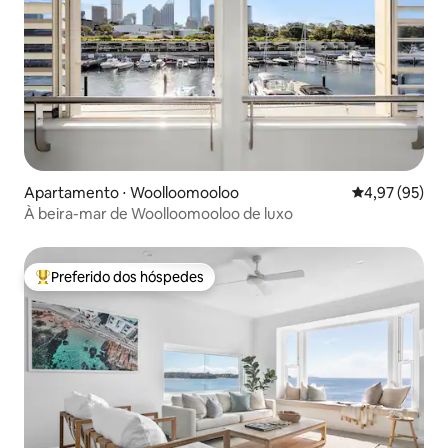
Apartamento ⋅ Woolloomooloo
4,97 de uma a
4,97 (95)
À beira-mar de Woolloomooloo de luxo
Preferido dos hóspedes
Entre os melhores preferidos dos hóspedes