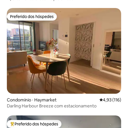
Preferido dos hóspedes
Preferido dos hóspedes
Condomínio ⋅ Haymarket
4,93 de uma av
4,93 (116)
Darling Harbour Breeze com estacionamento
Preferido dos hóspedes
Entre os melhores preferidos dos hóspedes