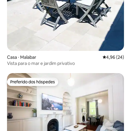
Casa ⋅ Malabar
4,96 de uma a
4,96 (24)
Vista para o mar e jardim privativo
Preferido dos hóspedes
Preferido dos hóspedes