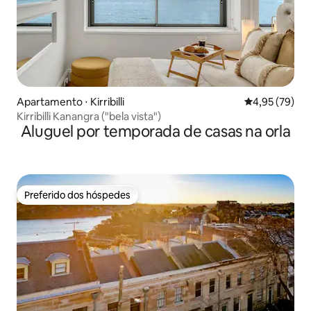
Apartamento ⋅ Kirribilli
4,95 de uma a
4,95 (79)
Kirribilli Kanangra ("bela vista")
Aluguel por temporada de casas na orla
Preferido dos hóspedes
Preferido dos hóspedes