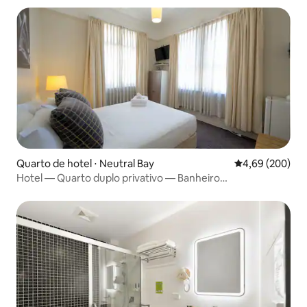
Quarto de hotel ⋅ Neutral Bay
4,69 de uma ava
4,69 (200)
Hotel — Quarto duplo privativo — Banheiro
compartilhado