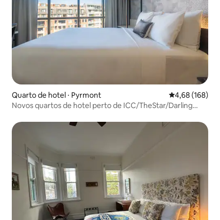
Quarto de hotel ⋅ Pyrmont
4,68 de uma av
4,68 (168)
Novos quartos de hotel perto de ICC/TheStar/Darling
Harbour