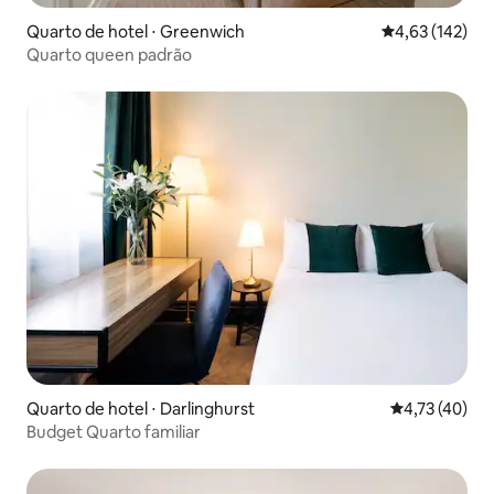
Quarto de hotel ⋅ Greenwich
4,63 de uma av
4,63 (142)
Quarto queen padrão
Quarto de hotel ⋅ Darlinghurst
4,73 de uma a
4,73 (40)
Budget Quarto familiar