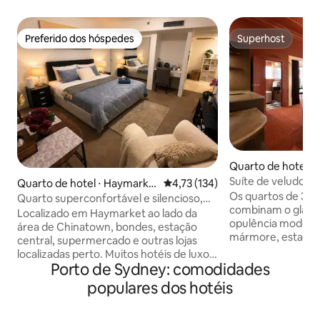
Preferido dos hóspedes
Superhost
Preferido dos hóspedes
Superhost
Quarto de hotel ⋅ 
Suíte de veludo
Quarto de hotel ⋅ Haymarke
4,73 de uma avaliação média de 
4,73 (134)
Os quartos de 35 
t
Quarto superconfortável e silencioso,
combinam o glamo
cama king size, CBD
Localizado em Haymarket ao lado da
opulência modern
área de Chinatown, bondes, estação
mármore, estampas
central, supermercado e outras lojas
cabeceiras de cam
localizadas perto. Muitos hotéis de luxo a
espaço decadente
Porto de Sydney: comodidades
uma curta distância a pé, área de jogos
aqueles que busc
tarde da noite para quem desfruta de
populares dos hotéis
indulgência e um 
uma máquina de pokie vibrar até tarde
sua estadia. Os q
da noite. Restaurantes tailandeses
com um secador d