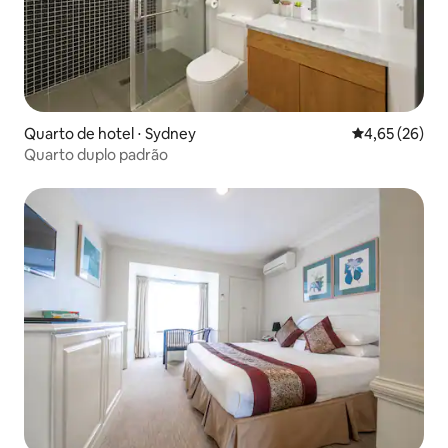
Quarto de hotel ⋅ Sydney
4,65 de uma a
4,65 (26)
Quarto duplo padrão