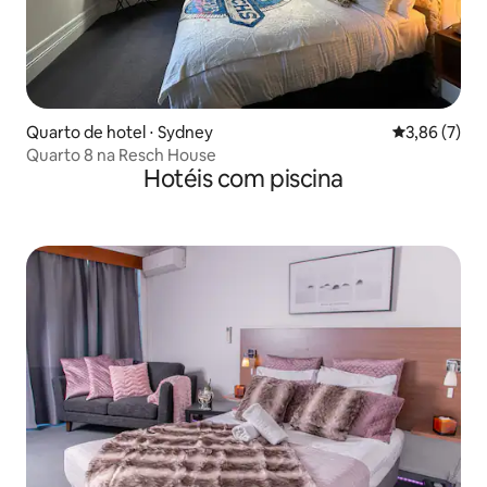
Quarto de hotel ⋅ Sydney
3,86 de uma 
3,86 (7)
Quarto 8 na Resch House
Hotéis com piscina