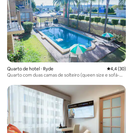
Quarto de hotel ⋅ Ryde
4,4 de uma a
4,4 (30)
Quarto com duas camas de solteiro (queen size e sofá-
cama)