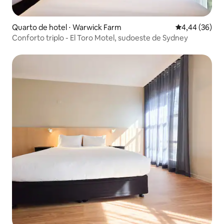
Quarto de hotel ⋅ Warwick Farm
4,44 de uma a
4,44 (36)
Conforto triplo - El Toro Motel, sudoeste de Sydney