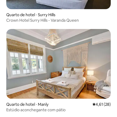
Quarto de hotel ⋅ Surry Hills
Crown Hotel Surry Hills - Varanda Queen
Quarto de hotel ⋅ Manly
4,61 de uma a
4,61 (28)
Estúdio aconchegante com pátio