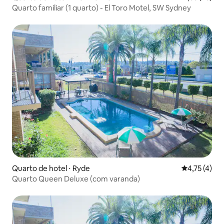
Quarto familiar (1 quarto) - El Toro Motel, SW Sydney
Quarto de hotel ⋅ Ryde
4,75 de uma 
4,75 (4)
Quarto Queen Deluxe (com varanda)