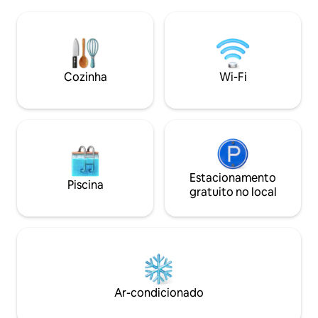
abundantes. 20 minutos a pé do Porto
banheiro privativ
de Sydney. Até mesmo relaxe na cama
Chromecast, chin
grande e desfrute de um vinho. As
banho, um cofre 
melhores lojas de Sydney estão a uma
cama king-size po
curta caminhada do shopping Pitt st,
duas camas de sol
onde estão todas as famosas marcas de
Cozinha
Wi-Fi
solicitação.
elite. Caminhe até a área patrimonial de
The Rocks e aproveite a cultura
Estacionamento
Piscina
gratuito no local
Ar-condicionado