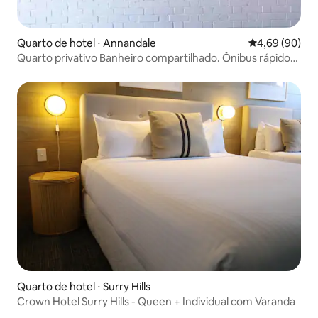
Quarto de hotel ⋅ Annandale
4,69 de uma av
4,69 (90)
Quarto privativo Banheiro compartilhado. Ônibus rápido
CBD
Quarto de hotel ⋅ Surry Hills
Crown Hotel Surry Hills - Queen + Individual com Varanda