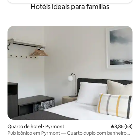
Hotéis ideais para famílias
Quarto de hotel ⋅ Pyrmont
3,85 de uma a
3,85 (53)
Pub icônico em Pyrmont — Quarto duplo com banheiro
compartilhado