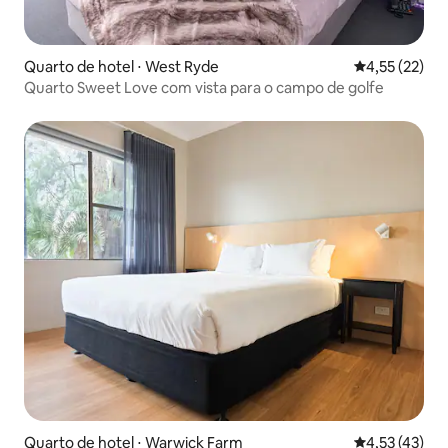
Quarto de hotel ⋅ West Ryde
4,55 de uma a
4,55 (22)
Quarto Sweet Love com vista para o campo de golfe
Quarto de hotel ⋅ Warwick Farm
4,53 de uma a
4,53 (43)