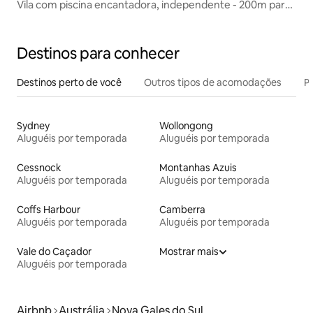
Vila com piscina encantadora, independente - 200m para
treinar.
Destinos para conhecer
Destinos perto de você
Outros tipos de acomodações
Pr
Sydney
Wollongong
Aluguéis por temporada
Aluguéis por temporada
Cessnock
Montanhas Azuis
Aluguéis por temporada
Aluguéis por temporada
Coffs Harbour
Camberra
Aluguéis por temporada
Aluguéis por temporada
Vale do Caçador
Mostrar mais
Aluguéis por temporada
Airbnb
Austrália
Nova Gales do Sul