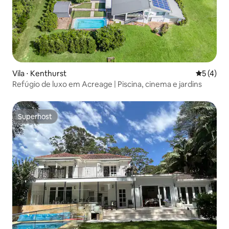
Vila ⋅ Kenthurst
5 de uma 
5 (4)
Refúgio de luxo em Acreage | Piscina, cinema e jardins
Superhost
Superhost