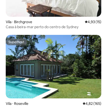
Vila ⋅ Birchgrove
4,93 de uma a
4,93 (15)
Casa à beira-mar perto do centro de Sydney
Superhost
Superhost
Vila ⋅ Roseville
4,82 de uma av
4,82 (165)