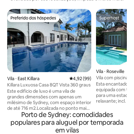
Preferido dos hóspedes
Superhost
Preferido dos hóspedes
Superhost
Vila ⋅ Roseville
Vila com piscina e
Vila ⋅ East Killara
4,92 de uma avaliação média de
4,92 (99)
independente - 20
Esta encantadora 
Killara Luxuosa Casa 8QT Vista 360 graus
equipada com tudo
Este edifício de luxo é uma vila de
para uma estadia 
grandes dimensões com apenas um
relaxante; incl. • 
milésimo de Sydney, com espaço interior
polegadas, DVD, fil
de até 716 m2.Localizada no ponto mais
• Cozinha completa
Porto de Sydney: comodidades
alto da região, esta propriedade
eletrodomésticos 
deslumbrante e encantadora com vista
populares para aluguel por temporada
de lavar roupa, li
para as magníficas vistas das montanhas
em vilas
de cama de qualida
e da cidade e do mar à distância é