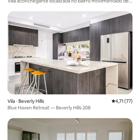
Villa aconchegante localizada no bairro movimentado de
Eastwood
Vila ⋅ Beverly Hills
4,71 de uma a
4,71 (77)
Blue Haven Retreat — Beverly Hills 208