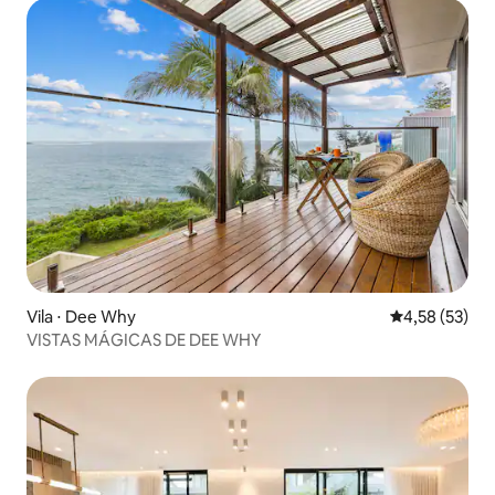
Vila ⋅ Dee Why
4,58 de uma a
4,58 (53)
VISTAS MÁGICAS DE DEE WHY