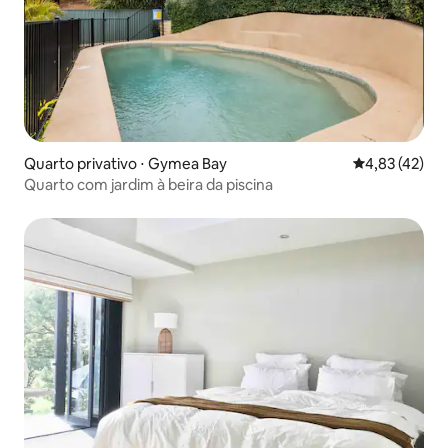
Quarto privativo ⋅ Gymea Bay
4,83 de uma a
4,83 (42)
Quarto com jardim à beira da piscina