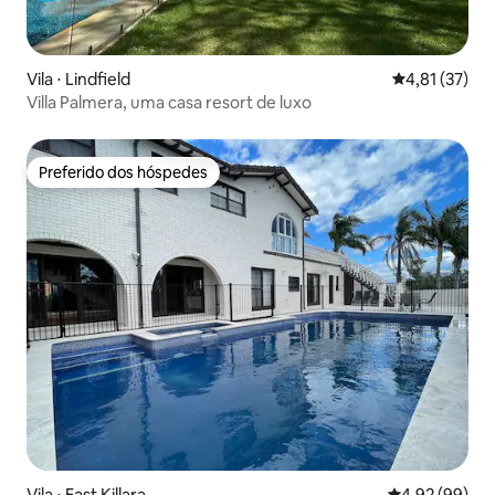
Vila ⋅ Lindfield
4,81 de uma a
4,81 (37)
Villa Palmera, uma casa resort de luxo
Preferido dos hóspedes
Preferido dos hóspedes
Vila ⋅ East Killara
4,92 de uma a
4,92 (99)