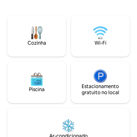
Bela piscina • Ar-condicionado Apenas a
complementada pelo ambiente
200 m a pé da esta
natural.A vila tem 1 salão de banquetes, 1
cafés. A 20 minutos da cidade, a 20
sala de estar, 1 sala de jantar, bar, área de
minutos de carro d
churrasco, terraço com vista 360 e 3
próximas. Os parques nacionais são
áreas de relaxamento ao ar livre.Fica
abundantes e fic
localizado em um bairro tranquilo, e
de carro.
você sempre pode curtir o canto dos
Cozinha
Wi-Fi
pássaros e da brisa.O bairro é muito
simpático na área.Área de piscina
espaçosa.O estacionamento é muito
conveniente, estacionamento gratuito
ilimitado na rua em frente à porta.Esta
moradia tem uma estrutura de betão de
tijolo duplo, é estável e durável, quente
no inverno e quente no verão e no
Estacionamento
Piscina
verão.Os 8 quartos estão equipados
gratuito no local
com ar-condicionado de refrigeração e
aquecimento separados,
respectivamente, para garantir o
conforto da sua estadia e evitar a
contaminação cruzada.Há um
aquecedor a gás natural na sala.A vila
também tem 2 cozinhas completas e
Ar-condicionado
uma pequena cozinha para acomodar