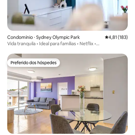
Condomínio ⋅ Sydney Olympic Park
4,81 de uma av
4,81 (183)
Vida tranquila • Ideal para famílias • Netflix •
Estacionamento gratuito
Preferido dos hóspedes
Preferido dos hóspedes