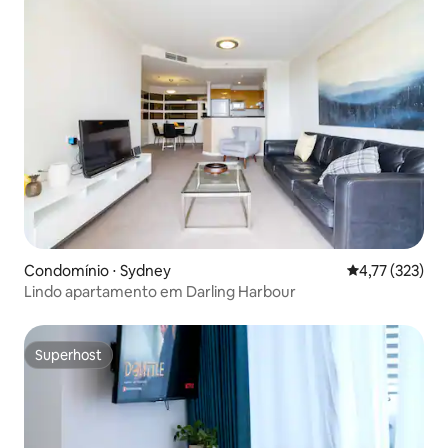
Condomínio ⋅ Sydney
4,77 de uma av
4,77 (323)
Lindo apartamento em Darling Harbour
Superhost
Superhost