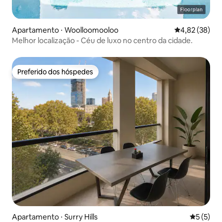
Apartamento ⋅ Woolloomooloo
4,82 de uma a
4,82 (38)
Melhor localização - Céu de luxo no centro da cidade.
Preferido dos hóspedes
Preferido dos hóspedes
Apartamento ⋅ Surry Hills
5 de uma 
5 (5)