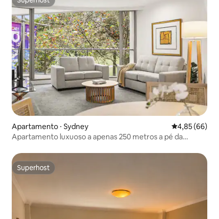
Superhost
Superhost
Apartamento ⋅ Sydney
4,85 de uma a
4,85 (66)
Apartamento luxuoso a apenas 250 metros a pé da
Ópera!
Superhost
Superhost