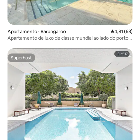
Apartamento ⋅ Barangaroo
4,81 de uma a
4,81 (63)
Apartamento de luxo de classe mundial ao lado do porto:
o melhor de Sydney
Superhost
Superhost