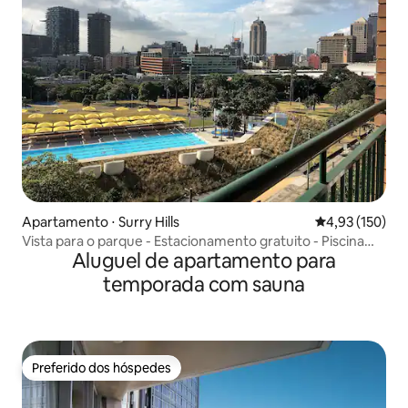
Apartamento ⋅ Surry Hills
4,93 de uma av
4,93 (150)
Vista para o parque - Estacionamento gratuito - Piscina
Aluguel de apartamento para
interna
temporada com sauna
Preferido dos hóspedes
Preferido dos hóspedes