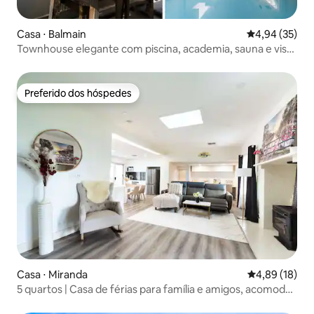
Casa ⋅ Balmain
4,94 de uma a
4,94 (35)
Townhouse elegante com piscina, academia, sauna e vista
da cidade
Preferido dos hóspedes
Preferido dos hóspedes
Casa ⋅ Miranda
4,89 de uma a
4,89 (18)
5 quartos | Casa de férias para família e amigos, acomoda
12 pessoas