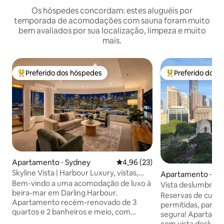
Os hóspedes concordam: estes aluguéis por
temporada de acomodações com sauna foram muito
bem avaliados por sua localização, limpeza e muito
mais.
Preferido dos hóspedes
Preferido dos 
Entre os melhores preferidos dos hóspedes
Entre os melhore
Apartamento ⋅ Sydney
4,96 de uma avaliação média de
4,96 (23)
Skyline Vista | Harbour Luxury, vistas,
Apartamento ⋅ Sy
estacionamento
Bem-vindo a uma acomodação de luxo à
Vista deslumbran
beira-mar em Darling Harbour.
da cidade
Reservas de curta
Apartamento recém-renovado de 3
permitidas, para q
quartos e 2 banheiros e meio, com
segura! Apartamento grande de 1 cama
estacionamento seguro gratuito no One
com vista deslumb