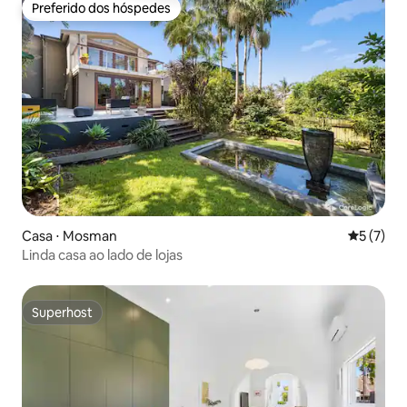
Preferido dos hóspedes
Preferido dos hóspedes
Casa ⋅ Mosman
5 de uma 
5 (7)
Linda casa ao lado de lojas
Superhost
Superhost