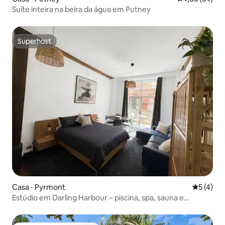
Suíte inteira na beira da água em Putney
Superhost
Superhost
Casa ⋅ Pyrmont
5 de uma 
5 (4)
Estúdio em Darling Harbour – piscina, spa, sauna e
academia