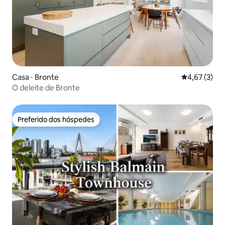
Casa ⋅ Bronte
4,67 de uma 
4,67 (3)
O deleite de Bronte
Preferido dos hóspedes
Preferido dos hóspedes