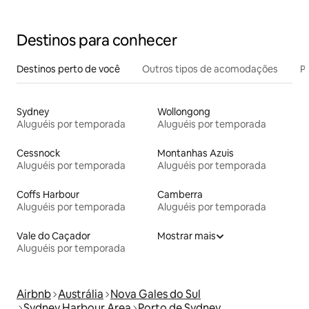
sauna
Destinos para conhecer
Destinos perto de você
Outros tipos de acomodações
Pr
Sydney
Wollongong
Aluguéis por temporada
Aluguéis por temporada
Cessnock
Montanhas Azuis
Aluguéis por temporada
Aluguéis por temporada
Coffs Harbour
Camberra
Aluguéis por temporada
Aluguéis por temporada
Vale do Caçador
Mostrar mais
Aluguéis por temporada
Airbnb
Austrália
Nova Gales do Sul
Sydney Harbour Area
Porto de Sydney