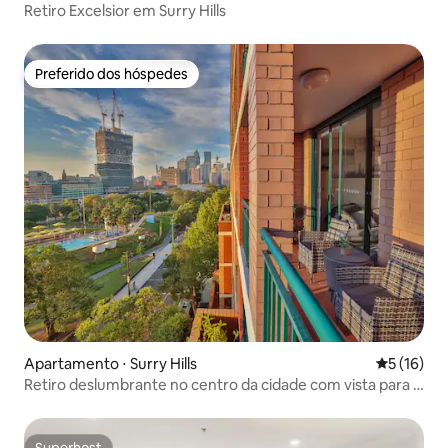
Retiro Excelsior em Surry Hills
Preferido dos hóspedes
Preferido dos hóspedes
Apartamento ⋅ Surry Hills
5 de uma a
5 (16)
Retiro deslumbrante no centro da cidade com vista para a
cidade