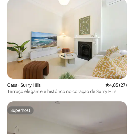
Casa ⋅ Surry Hills
4,85 de uma a
4,85 (27)
Terraço elegante e histórico no coração de Surry Hills
Superhost
Superhost