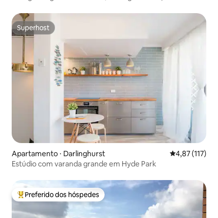
Superhost
Superhost
Apartamento ⋅ Darlinghurst
4,87 de uma av
4,87 (117)
Estúdio com varanda grande em Hyde Park
Preferido dos hóspedes
Entre os melhores preferidos dos hóspedes