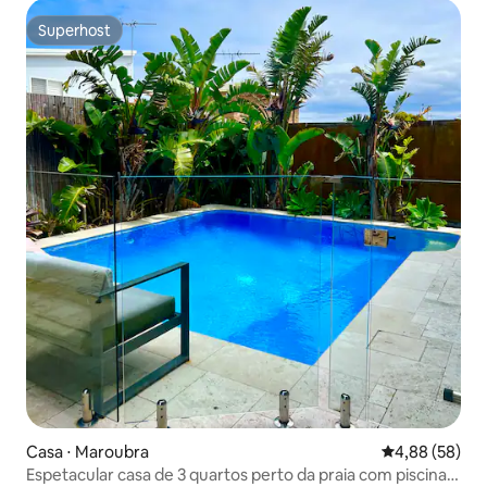
Superhost
Superhost
Casa ⋅ Maroubra
4,88 de uma a
4,88 (58)
Espetacular casa de 3 quartos perto da praia com piscina e