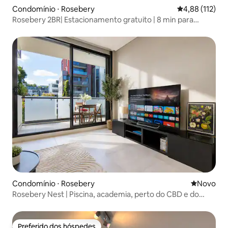
Condomínio ⋅ Rosebery
4,88 de uma av
4,88 (112)
Rosebery 2BR| Estacionamento gratuito | 8 min para
Woolworths
Condomínio ⋅ Rosebery
Novo lugar
Novo
Rosebery Nest | Piscina, academia, perto do CBD e do
aeroporto
Preferido dos hóspedes