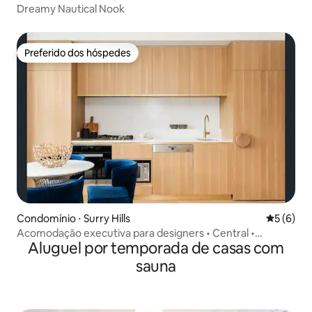
Dreamy Nautical Nook
Preferido dos hóspedes
Preferido dos hóspedes
Condomínio ⋅ Surry Hills
5 de uma 
5 (6)
Acomodação executiva para designers • Central •
Aluguel por temporada de casas com
Academia • Sauna
sauna