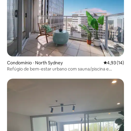
Condomínio ⋅ North Sydney
4,93 de uma a
4,93 (14)
Refúgio de bem-estar urbano com sauna/piscina e
academia