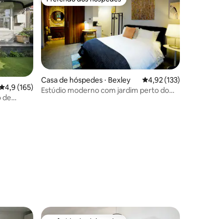
Preferido dos hóspedes
Casa de hóspedes ⋅ Bexley
4,92 de uma avaliação 
4,92 (133)
ções
4,9 de uma avaliação média de 5, 165 avaliações
4,9 (165)
Estúdio moderno com jardim perto do
o de
aeroporto e das praias!