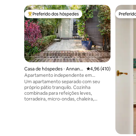
Preferido dos hóspedes
Preferid
Entre os melhores preferidos dos hóspedes
Preferid
Casa de hóspedes ⋅ Annand
4,96 de uma avaliação m
4,96 (410)
ale
Apartamento independente em
Annandale e área "Old Stable"
Um apartamento separado com seu
próprio pátio tranquilo. Cozinha
combinada para refeições leves,
torradeira, micro-ondas, chaleira,
máquina de café em cápsulas, banheiro e
lavanderia.(Secadora, lavadora, ferro e
tábua) Secador e alisador de cabelo
Cama Queen Size (cama Murphy) que se
transforma em um sofá Ar-condicionado
Perto de SYD/CBD. Ideal para festivais na