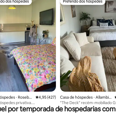
rido dos hóspedes
Preferido dos hóspedes
 melhores preferidos dos hóspedes
Preferido dos hóspedes
édia de 5, 399 avaliações
óspedes ⋅ Roseber
4,95 de uma avaliação média de 5, 427 avalia
4,95 (427)
Casa de hóspedes ⋅ Allambie
Heights
óspedes privativa.
"The Deck" recém-mobiliado G/f
el por temporada de hospedarias com
mento gratuito. Café da manhã
quintal