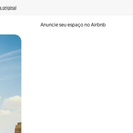
 original
Anuncie seu espaço no Airbnb
 deslizando o dedo na tela.