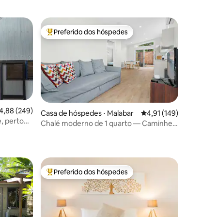
Preferido dos hóspedes
Entre os melhores preferidos dos hóspedes
,88 de uma avaliação média de 5, 249 avaliações
4,88 (249)
Casa de hóspedes ⋅ Malabar
4,91 de uma avaliação 
4,91 (149)
e, perto
Chalé moderno de 1 quarto — Caminhe
ções
até a praia
Preferido dos hóspedes
Entre os melhores preferidos dos hóspedes