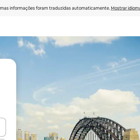
mas informações foram traduzidas automaticamente. 
Mostrar idioma
ore-os usando as seta para cima e para baixo do teclado ou tocando e