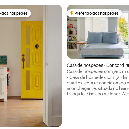
o dos hóspedes
Preferido dos hóspedes
o dos hóspedes
Entre os melhores preferidos d
édia de 5, 410 avaliações
Casa de hóspedes ⋅ Concord
4
Casa de hóspedes com jardim d
quartos no interior oeste de S
- Casa de hóspedes com jardim
quartos, com ar condicionado 
aconchegante, situada no bairr
tranquilo e isolado de Inner W
(Concord). - Acomodação nova e
espaçosa, mobilada com móvei
premium e requintados. - A 10 km de
distância do Sydney CBD. -10 minutos de
carro do Parque Olímpico de S
Para sua tranquilidade, de pref