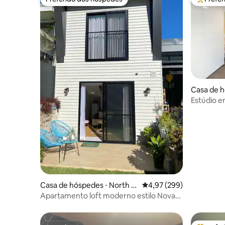
Preferido dos hóspedes
Entre os
Casa de h
Estúdio e
Clovelly V
Casa de hóspedes ⋅ North S
4,97 de uma avaliação m
4,97 (299)
ydney
Apartamento loft moderno estilo Nova
York. North Sydney