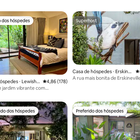
o dos hóspedes
Superhost
o dos hóspedes
Superhost
Casa de hóspedes ⋅ Erskine
4
ville
A rua mais bonita de Erskinevill
óspedes ⋅ Lewisha
4,86 de uma avaliação média de 5, 178 avalia
4,86 (178)
do centro de Sydney
média de 5, 17 avaliações
e jardim vibrante com
mento, acesso privado
rido dos hóspedes
Preferido dos hóspedes
 melhores preferidos dos hóspedes
Preferido dos hóspedes