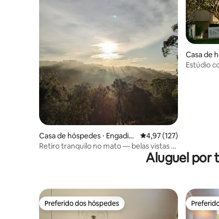
Casa de h
Estúdio c
Cronulla -
Casa de hóspedes ⋅ Engadin
4,97 de uma avaliação m
4,97 (127)
e
Retiro tranquilo no mato — belas vistas e
Aluguel por 
privacidade
Preferido dos hóspedes
Preferid
Preferido dos hóspedes
Preferid