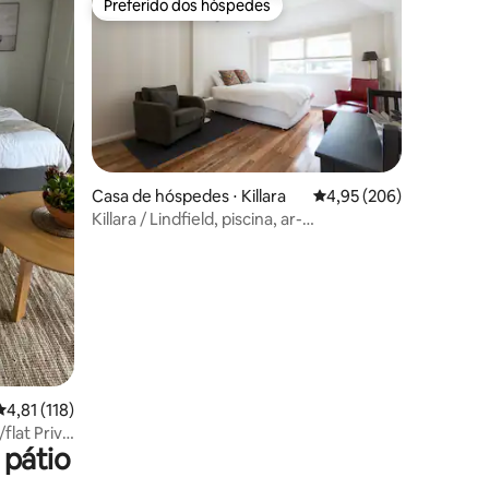
Preferido dos hóspedes
Preferido dos hóspedes
Casa de hóspedes ⋅ Killara
4,95 de uma avaliação m
4,95 (206)
Killara / Lindfield, piscina, ar-
condicionado, tranquilo, Smart TV
ções
4,81 de uma avaliação média de 5, 118 avaliações
4,81 (118)
lat Priv
 pátio