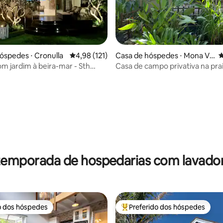
óspedes ⋅ Cronulla
4,98 de uma avaliação média de 5, 121 avalia
4,98 (121)
Casa de hóspedes ⋅ Mona Val
4
e
om jardim à beira-mar - Sth
Casa de campo privativa na pra
 Passos para a baía
Mona Vale
édia de 5, 127 avaliações
temporada de hospedarias com lavado
o dos hóspedes
Preferido dos hóspedes
o dos hóspedes
Entre os melhores preferidos d