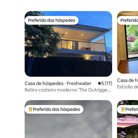
Preferido dos hóspedes
Preferid
Preferido dos hóspedes
Preferid
Casa de h
Casa de hóspedes ⋅ Freshwater
5 de uma avaliação 
5 (17)
m
Estúdio d
Retiro costeiro moderno 'The Outrigger'
estaciona
Freshwater
Preferido dos hóspedes
Prefe
Entre os melhores preferidos dos hóspedes
Entre os