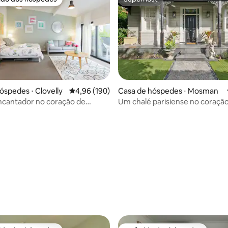
 melhores preferidos dos hóspedes
Superhost
óspedes ⋅ Clovelly
4,96 de uma avaliação média de 5, 190 avalia
4,96 (190)
Casa de hóspedes ⋅ Mosman
ncantador no coração de
Um chalé parisiense no coraçã
illage.
Sydney
édia de 5, 299 avaliações