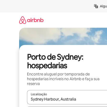
Pular
Algu
para
o
conteúdo
Porto de Sydney:
hospedarias
Encontre aluguel por temporada de
hospedarias incríveis no Airbnb e faça sua
reserva
Localização
Quando os resultados estiverem disponíveis, expl