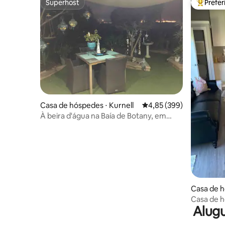
Superhost
Prefe
Superhost
Entre os
Casa de hóspedes ⋅ Kurnell
4,85 de uma avaliação m
4,85 (399)
À beira d'água na Baía de Botany, em
Kurnell
Casa de h
y
Casa de h
Alugu
Estaciona
incluído