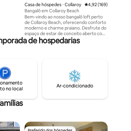
 Parque
ções
Casa de hóspedes ⋅ Collaroy
4,92 de uma avaliação 
4,92 (169)
es
Bangalô em Collaroy Beach
Bem-vindo ao nosso bangalô loft perto
North
de Collaroy Beach, oferecendo conforto
 estação
moderno e charme praiano. Desfrute do
espaço de estar de conceito aberto com
mporada de hospedarias
decoração costeira de bom gosto e seu
próprio espaço ao ar livre privativo.
Cozinha moderna totalmente equipada,
lavanderia e banheiro de luxo com
chuveiro de efeito chuva. Dorme
confortavelmente 4 nos dois quartos
Queen com roupa de cama de qualidade
(o quarto do loft tem um teto inclinado,
ionamento
os hóspedes mais altos podem ficar mais
Ar-condicionado
to no local
confortáveis usando o quarto principal).
Perfeito para sua próxima viagem à praia.
amílias
Preferido dos hóspedes