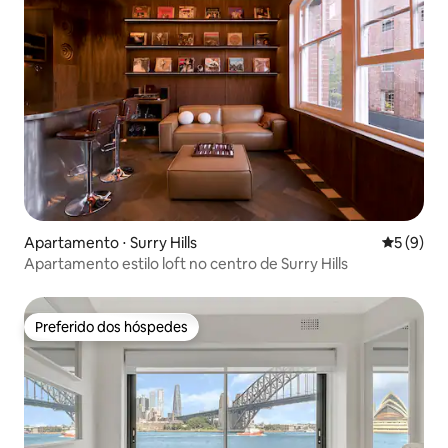
Apartamento ⋅ Surry Hills
5 de uma 
5 (9)
Apartamento estilo loft no centro de Surry Hills
Preferido dos hóspedes
Preferido dos hóspedes