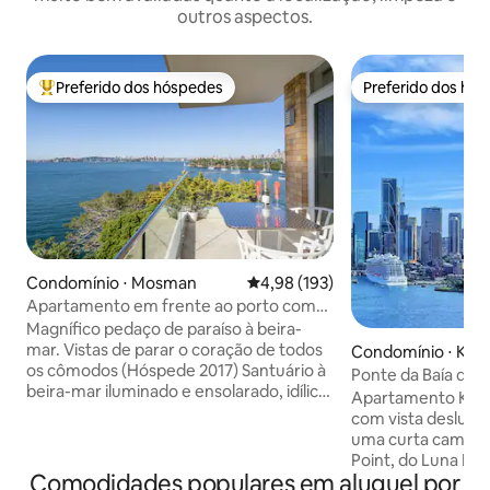
outros aspectos.
Preferido dos hóspedes
Preferido dos hó
Entre os melhores preferidos dos hóspedes
Preferido dos hó
Condomínio ⋅ Mosman
4,98 de uma avaliação média de 
4,98 (193)
Apartamento em frente ao porto com
vistas panorâmicas fabulosas
Magnífico pedaço de paraíso à beira-
mar. Vistas de parar o coração de todos
Condomínio ⋅ Kirribi
os cômodos (Hóspede 2017) Santuário à
Ponte da Baía de S
beira-mar iluminado e ensolarado, idílico
Ópera｜1 Vaga
Apartamento Kirribi
Escritório em casa separado Todos os
com vista deslumb
lençóis e unidades limpos
uma curta caminha
profissionalmente Varanda ao ar livre
Point, do Luna Par
perfeita para bebidas/refeições Jantar
Comodidades populares em aluguel por
este é o retiro pe