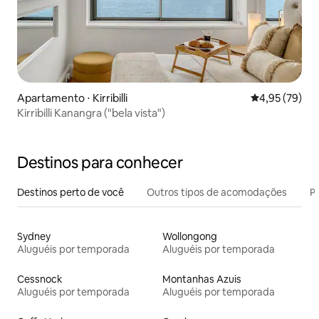
Apartamento ⋅ Kirribilli
4,95 de uma a
4,95 (79)
Kirribilli Kanangra ("bela vista")
Destinos para conhecer
Destinos perto de você
Outros tipos de acomodações
Pr
Sydney
Wollongong
Aluguéis por temporada
Aluguéis por temporada
Cessnock
Montanhas Azuis
Aluguéis por temporada
Aluguéis por temporada