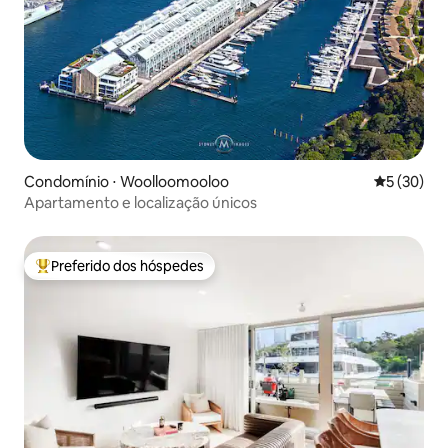
Condomínio ⋅ Woolloomooloo
5 de uma a
5 (30)
Apartamento e localização únicos
Preferido dos hóspedes
Entre os melhores preferidos dos hóspedes