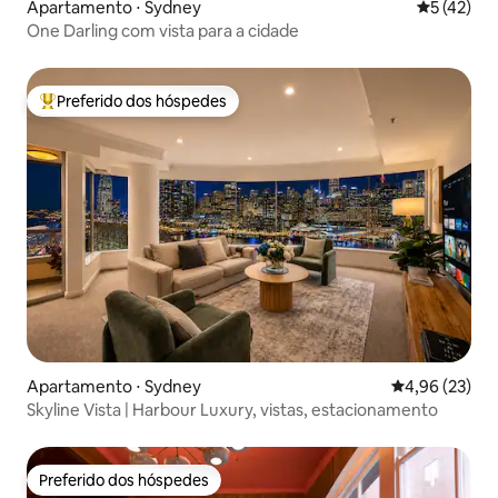
Apartamento ⋅ Sydney
5 de uma a
5 (42)
One Darling com vista para a cidade
Preferido dos hóspedes
Entre os melhores preferidos dos hóspedes
Apartamento ⋅ Sydney
4,96 de uma a
4,96 (23)
Skyline Vista | Harbour Luxury, vistas, estacionamento
Preferido dos hóspedes
Preferido dos hóspedes