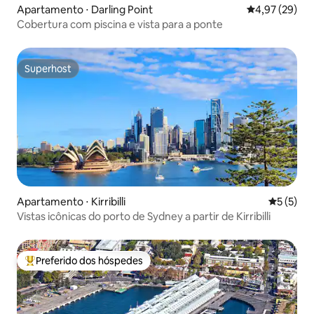
Apartamento ⋅ Darling Point
4,97 de uma a
4,97 (29)
Cobertura com piscina e vista para a ponte
Superhost
Superhost
Apartamento ⋅ Kirribilli
5 de uma 
5 (5)
Vistas icônicas do porto de Sydney a partir de Kirribilli
Preferido dos hóspedes
Entre os melhores preferidos dos hóspedes