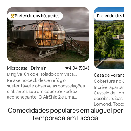
Preferido dos hóspedes
Preferido dos hó
Entre os melhores preferidos dos hóspedes
Preferido dos hó
Microcasa ⋅ Drimnin
4,94 de uma avaliação média de 5
4,94 (504)
Dirigível único e isolado com vista
Casa de veraneio ⋅
deslumbrante das Terras Altas
Relaxe no deck deste refúgio
d Bute Council
Cobertura no Cas
sustentável e observe as constelações
quartos e vista es
Incrível apartame
cintilantes sob um cobertor xadrez
Castelo de Lomon
aconchegante. O AirShip 2 é uma
desobstruídas pa
cápsula de alumínio icônica e isolada
Lomond. Todos os três quartos são
projetada por Roderick James com vista
Comodidades populares em aluguel por
suítes com chuve
para o Sound of Mull a partir de janelas
de luxo, colchões,
temporada em Escócia
de libélula. Airship002 é confortável,
egípcio de alta qua
peculiar e legal. Não pretende ser um
incríveis. A sala de
hotel cinco estrelas. Os comentários