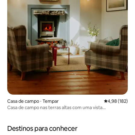
Casa de campo ⋅ Tempar
4,98 de uma av
4,98 (182)
Casa de campo nas terras altas com uma vista
deslumbrante
Destinos para conhecer