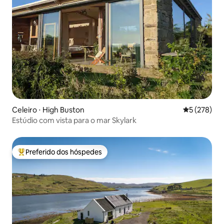
Celeiro ⋅ High Buston
5 de uma av
5 (278)
Estúdio com vista para o mar Skylark
Preferido dos hóspedes
Entre os melhores preferidos dos hóspedes