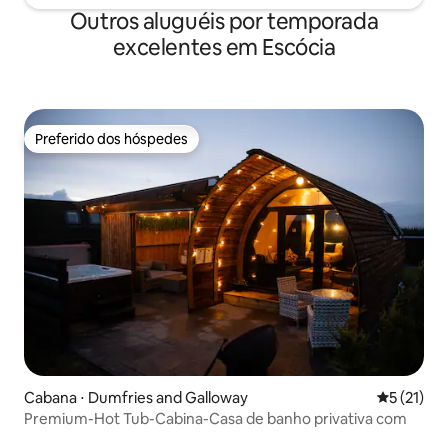
Outros aluguéis por temporada
excelentes em Escócia
Preferido dos hóspedes
Preferido dos hóspedes
Cabana ⋅ Dumfries and Galloway
5 de uma a
5 (21)
Premium-Hot Tub-Cabina-Casa de banho privativa com