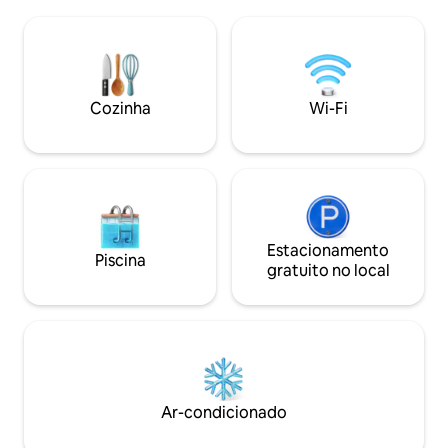
jantar estão perf
contam a história. Se reservado para as
para garantir mui
datas que você deseja, confira nosso
reuniões sociais. Distância até as
novo anúncio The Pilot House, Drimnin,
atrações locais: Pra
que está no mesmo local de 4 acres. A
Cruin - 100m Duck
cozinha tem uma torradeira, chaleira
House 1,5 km Lomo
Cozinha
Wi-Fi
elétrica, fogão de halogênio Tefal,
Golfe de Classe Mu
forno/micro-ondas combinados. Todas
de carro
as panelas, frigideiras, pratos, copos e
talheres são fornecidos. Tudo o que
você precisará trazer é sua comida. Vale
a pena estocar no caminho, pois
Lochaline é o lugar mais próximo para
fazer compras, que fica a 8 milhas de
Estacionamento
Piscina
distância. O AirShip está situado em uma
gratuito no local
posição bonita e isolada em um local de
quatro acres. Vistas deslumbrantes
alcançam o Sound of Mull em direção a
Tobermory, na Ilha de Mull, e para o mar
em direção a Ardnamurchan Point.
Ar-condicionado