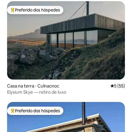
Preferido dos hóspedes
Entre os melhores preferidos dos hóspedes
Casa na terra ⋅ Culnacnoc
5 de uma a
5 (55)
Elysium Skye — retiro de luxo
Preferido dos hóspedes
Entre os melhores preferidos dos hóspedes