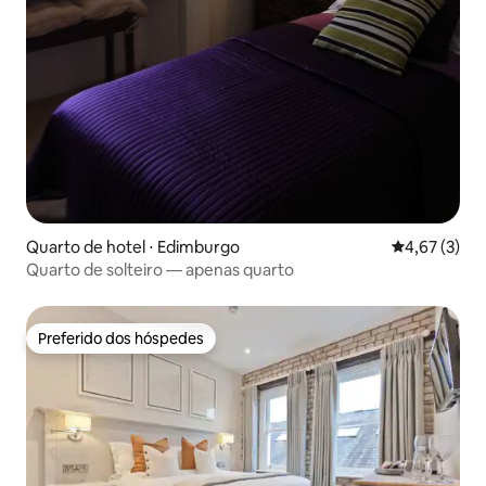
Quarto de hotel ⋅ Edimburgo
4,67 de uma 
4,67 (3)
Quarto de solteiro — apenas quarto
Preferido dos hóspedes
Preferido dos hóspedes