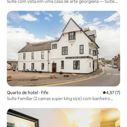
Suíte com vista em uma casa de arte georgiana — Suíte
Calton
Quarto de hotel ⋅ Fife
4,57 de uma 
4,57 (7)
Suíte Familiar (2 camas super king size) com banheiro
privativo