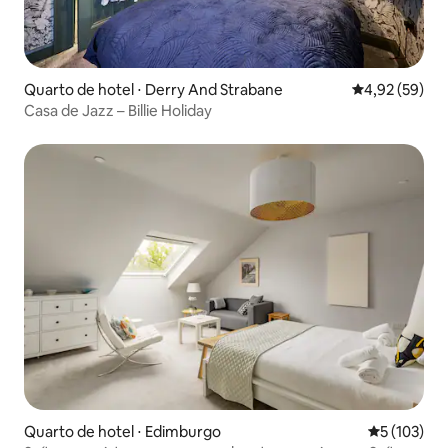
Quarto de hotel ⋅ Derry And Strabane
4,92 de uma a
4,92 (59)
Casa de Jazz – Billie Holiday
Quarto de hotel ⋅ Edimburgo
5 de uma av
5 (103)