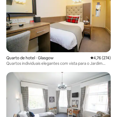
Quarto de hotel ⋅ Glasgow
4,76 de uma av
4,76 (274)
Quartos individuais elegantes com vista para o Jardim
Botânico