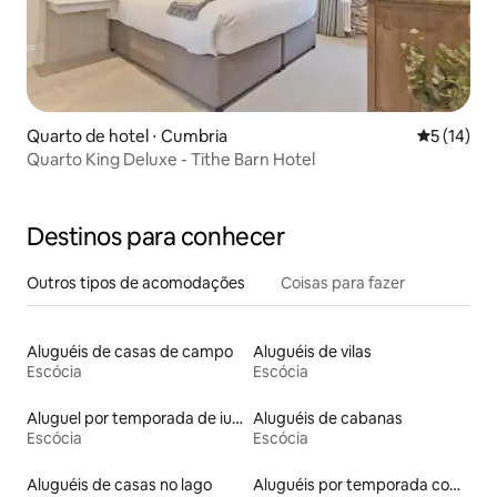
Quarto de hotel ⋅ Cumbria
5 de uma a
5 (14)
Quarto King Deluxe - Tithe Barn Hotel
Destinos para conhecer
Outros tipos de acomodações
Coisas para fazer
Aluguéis de casas de campo
Aluguéis de vilas
Escócia
Escócia
Aluguel por temporada de iurtas
Aluguéis de cabanas
Escócia
Escócia
Aluguéis de casas no lago
Aluguéis por temporada com café da manhã