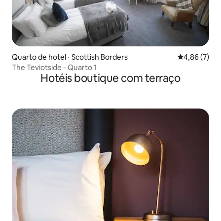
Quarto de hotel ⋅ Scottish Borders
4,86 de uma 
4,86 (7)
The Teviotside - Quarto 1
Hotéis boutique com terraço