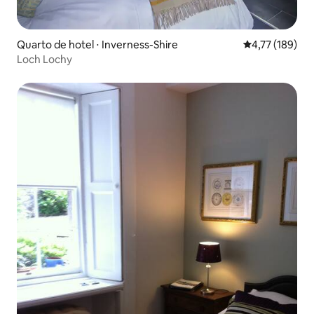
Quarto de hotel ⋅ Inverness-Shire
4,77 de uma av
4,77 (189)
Loch Lochy