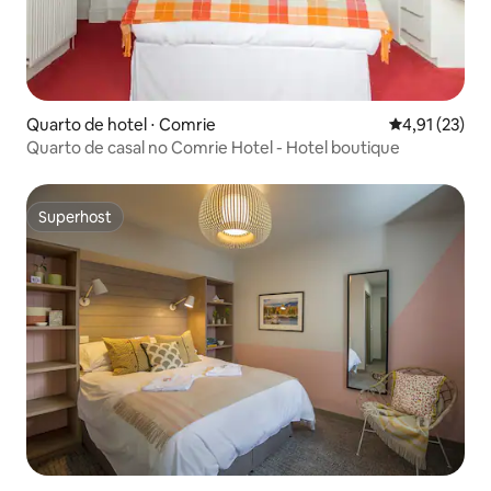
Quarto de hotel ⋅ Comrie
4,91 de uma a
4,91 (23)
Quarto de casal no Comrie Hotel - Hotel boutique
Superhost
Superhost