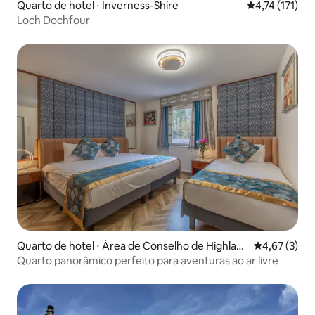
Quarto de hotel ⋅ Inverness-Shire
4,74 de uma av
4,74 (171)
Loch Dochfour
Quarto de hotel ⋅ Área de Conselho de Highlan
4,67 de uma 
4,67 (3)
d
Quarto panorâmico perfeito para aventuras ao ar livre