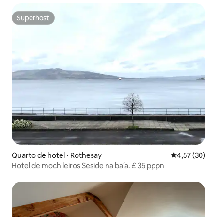
Superhost
Superhost
Quarto de hotel ⋅ Rothesay
4,57 de uma a
4,57 (30)
Hotel de mochileiros Seside na baía. £ 35 pppn