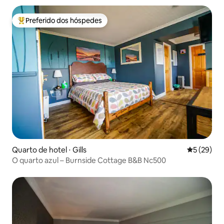
Preferido dos hóspedes
Entre os melhores preferidos dos hóspedes
Quarto de hotel ⋅ Gills
5 de uma a
5 (29)
O quarto azul – Burnside Cottage B&B Nc500