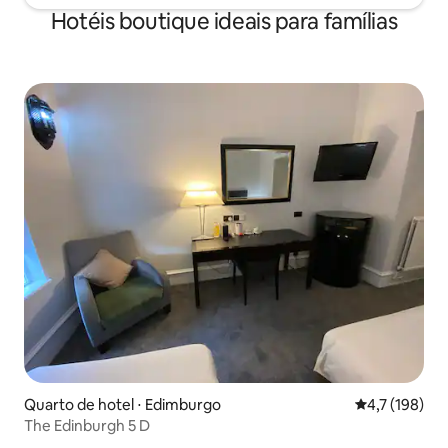
Hotéis boutique ideais para famílias
Quarto de hotel ⋅ Edimburgo
4,7 de uma av
4,7 (198)
The Edinburgh 5 D