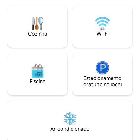
devem ser adicio
privativos. Vistas espetaculares abertas
reserva. O café d
de The Cheviot Hills a partir do jardim.
incluído no preço 
Instalações de chá/café no quarto. Uma
(12/2/26). O café
recepção calorosa por Angus, o
reservado no bist
proprietário, espera por você.
base de pagament
Cozinha
Wi-Fi
Localização centra
Hébridas Exterior
Estacionamento
Piscina
gratuito no local
Ar-condicionado