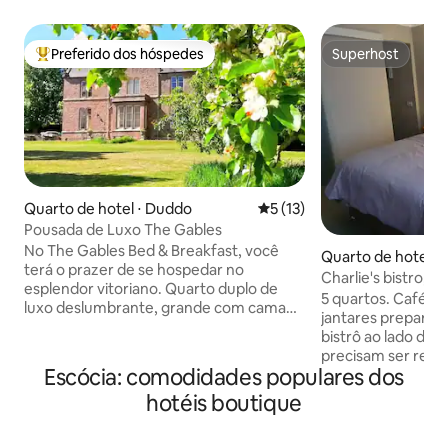
Preferido dos hóspedes
Superhost
Entre os melhores preferidos dos hóspedes
Superhost
Quarto de hotel ⋅ Duddo
5 de uma avaliação média de
5 (13)
Pousada de Luxo The Gables
No The Gables Bed & Breakfast, você
Quarto de hotel ⋅ 
terá o prazer de se hospedar no
Charlie's bistro, 
esplendor vitoriano. Quarto duplo de
5 quartos. Café d
luxo deslumbrante, grande com cama
jantares preparado
super king-size, cama antiga com
bistrô ao lado de 
banheiro espaçoso em estilo de época
precisam ser res
(chuveiro separado e banheira de
Escócia: comodidades populares dos
antecedência. O B
tamanho completo). Além disso, café da
para refeições ao
hotéis boutique
manhã inglês completo incluído na sala
cotado é para um 
de jantar privativa e uso privativo do
um hóspede. Os h
lounge com vista para belos jardins