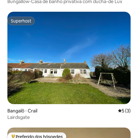
Bungallow-Casa de banho privativa com ducha-de Lux
Superhost
Superhost
Bangalô ⋅ Crail
5 de uma 
5 (3)
Lairdsgate
Preferido dos hóspedes