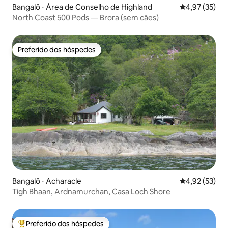
Bangalô ⋅ Área de Conselho de Highland
4,97 de uma a
4,97 (35)
North Coast 500 Pods — Brora (sem cães)
Preferido dos hóspedes
Preferido dos hóspedes
Bangalô ⋅ Acharacle
4,92 de uma a
4,92 (53)
Tigh Bhaan, Ardnamurchan, Casa Loch Shore
Preferido dos hóspedes