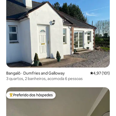
Bangalô ⋅ Dumfries and Galloway
4,97 de uma av
4,97 (101)
3 quartos, 2 banheiros, acomoda 6 pessoas
Preferido dos hóspedes
Entre os melhores preferidos dos hóspedes