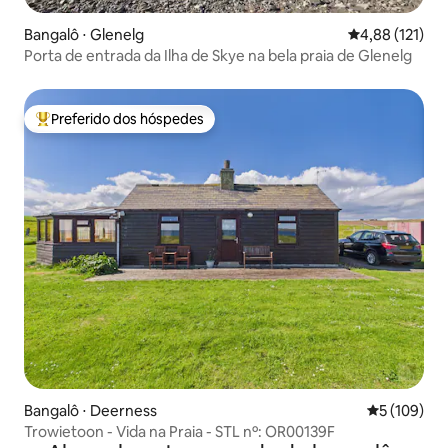
Bangalô ⋅ Glenelg
4,88 de uma av
4,88 (121)
Porta de entrada da Ilha de Skye na bela praia de Glenelg
Preferido dos hóspedes
Entre os melhores preferidos dos hóspedes
Bangalô ⋅ Deerness
5 de uma av
5 (109)
Trowietoon - Vida na Praia - STL nº: OR00139F