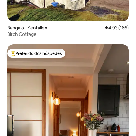
Bangalô ⋅ Kentallen
4,93 de uma av
4,93 (166)
Birch Cottage
Preferido dos hóspedes
Entre os melhores preferidos dos hóspedes