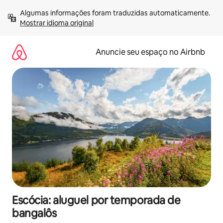
Pular
Algumas informações foram traduzidas automaticamente. 
para
Mostrar idioma original
o
conteúdo
Anuncie seu espaço no Airbnb
Escócia: aluguel por temporada de
bangalôs