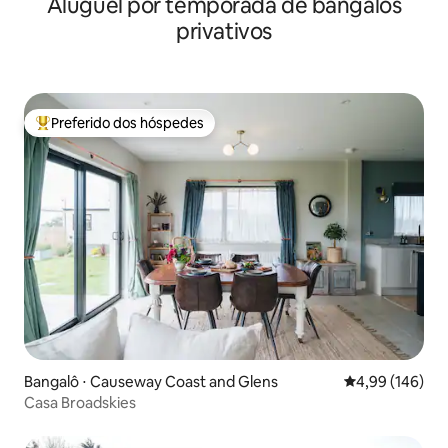
Aluguel por temporada de bangalôs
privativos
Preferido dos hóspedes
Entre os melhores preferidos dos hóspedes
Bangalô ⋅ Causeway Coast and Glens
4,99 de uma av
4,99 (146)
Casa Broadskies