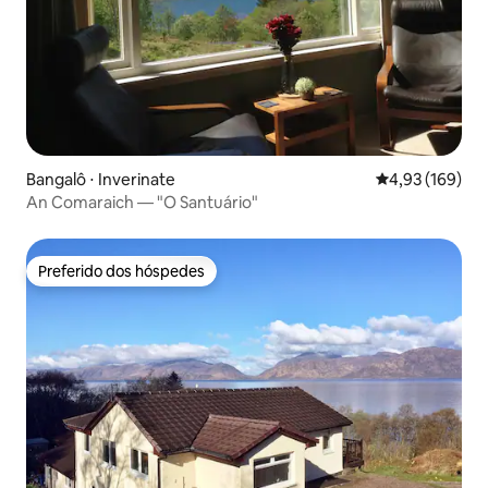
Bangalô ⋅ Inverinate
4,93 de uma av
4,93 (169)
An Comaraich — "O Santuário"
Preferido dos hóspedes
Preferido dos hóspedes