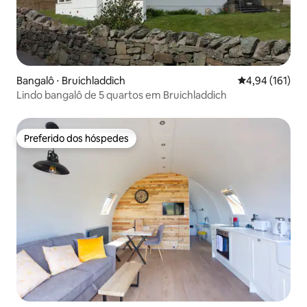
Bangalô ⋅ Bruichladdich
4,94 de uma av
4,94 (161)
Lindo bangalô de 5 quartos em Bruichladdich
Preferido dos hóspedes
Preferido dos hóspedes