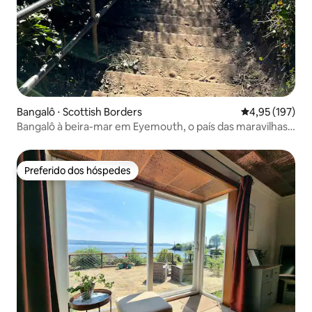
Bangalô ⋅ Scottish Borders
4,95 de uma av
4,95 (197)
Bangalô à beira-mar em Eyemouth, o país das maravilhas
náuticas
Preferido dos hóspedes
Preferido dos hóspedes