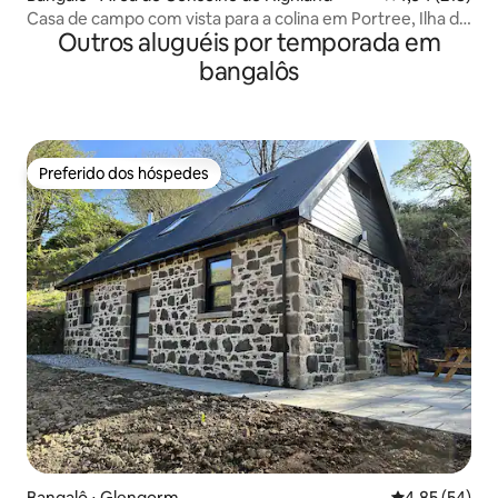
Casa de campo com vista para a colina em Portree, Ilha de
Outros aluguéis por temporada em
Skye
bangalôs
Preferido dos hóspedes
Preferido dos hóspedes
Bangalô ⋅ Glengorm
4,85 de uma a
4,85 (54)