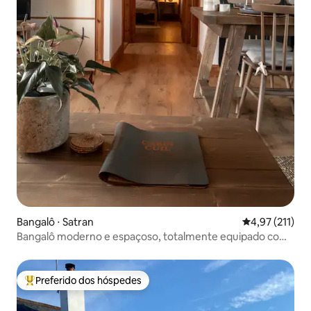
Bangalô ⋅ Satran
4,97 de uma av
4,97 (211)
Bangalô moderno e espaçoso, totalmente equipado com
2 camas
Preferido dos hóspedes
Entre os melhores preferidos dos hóspedes