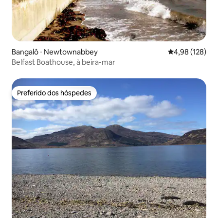
Bangalô ⋅ Newtownabbey
4,98 de uma av
4,98 (128)
Belfast Boathouse, à beira-mar
Preferido dos hóspedes
Preferido dos hóspedes