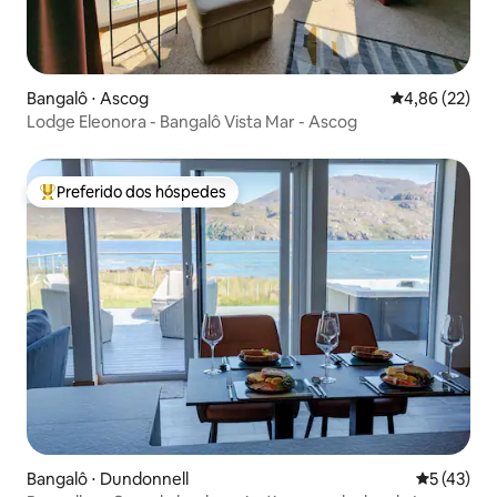
Bangalô ⋅ Ascog
4,86 de uma a
4,86 (22)
Lodge Eleonora - Bangalô Vista Mar - Ascog
Preferido dos hóspedes
Entre os melhores preferidos dos hóspedes
Bangalô ⋅ Dundonnell
5 de uma a
5 (43)