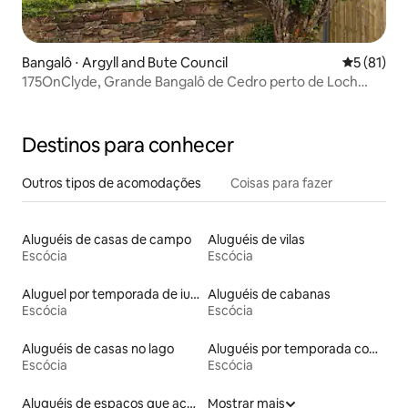
Bangalô ⋅ Argyll and Bute Council
5 de uma a
5 (81)
175OnClyde, Grande Bangalô de Cedro perto de Loch
Lomond
Destinos para conhecer
Outros tipos de acomodações
Coisas para fazer
Aluguéis de casas de campo
Aluguéis de vilas
Escócia
Escócia
Aluguel por temporada de iurtas
Aluguéis de cabanas
Escócia
Escócia
Aluguéis de casas no lago
Aluguéis por temporada com café da manhã
Escócia
Escócia
Aluguéis de espaços que aceitam animais de estimação
Mostrar mais