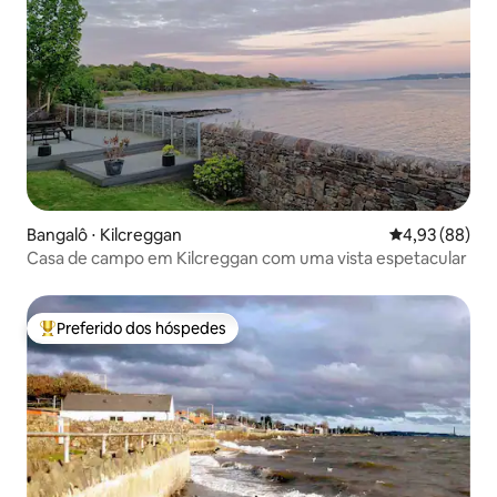
Bangalô ⋅ Kilcreggan
4,93 de uma a
4,93 (88)
Casa de campo em Kilcreggan com uma vista espetacular
Preferido dos hóspedes
Entre os melhores preferidos dos hóspedes