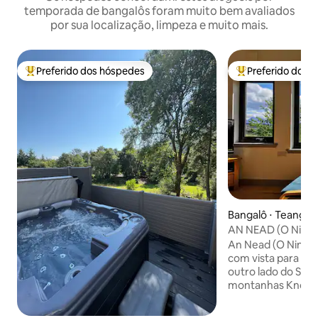
temporada de bangalôs foram muito bem avaliados
por sua localização, limpeza e muito mais.
Preferido dos hóspedes
Preferido dos 
Entre os melhores preferidos dos hóspedes
Entre os melhore
Bangalô ⋅ Teangu
AN NEAD (O
An Nead (O Ninho)
com vista para o 
outro lado do Soun
montanhas Knoyda
espaçosa constru
curta distância a p