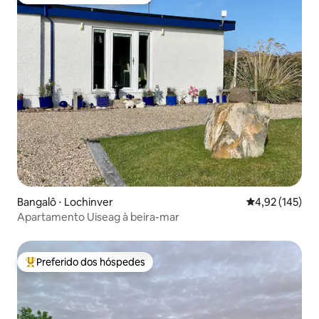
Entre os melhores preferidos dos hóspedes
Bangalô ⋅ Lochinver
4,92 de uma av
4,92 (145)
Apartamento Uiseag à beira-mar
Preferido dos hóspedes
Entre os melhores preferidos dos hóspedes