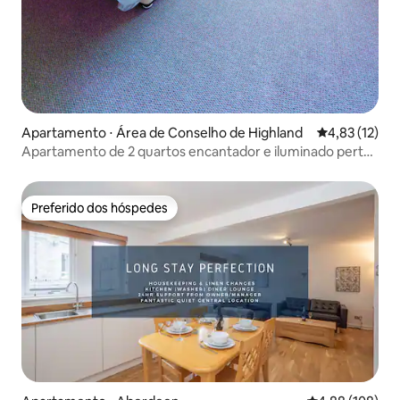
Apartamento ⋅ Área de Conselho de Highland
4,83 de uma a
4,83 (12)
Apartamento de 2 quartos encantador e iluminado perto
do Victorian Market
Preferido dos hóspedes
Preferido dos hóspedes