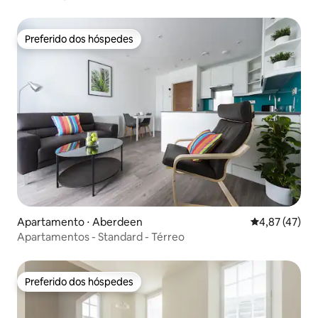
pessoas
Preferido dos hóspedes
Preferido dos hóspedes
Apartamento ⋅ Aberdeen
4,87 de uma a
4,87 (47)
Apartamentos - Standard - Térreo
Preferido dos hóspedes
Preferido dos hóspedes