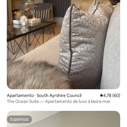
Apartamento ⋅ South Ayrshire Council
4,78 de uma a
4,78 (60)
The Ocean Suite — Apartamento de luxo à beira-mar
Superhost
Superhost