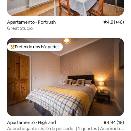
Apartamento ⋅ Portrush
4,91 de uma a
4,91 (46)
Great Studio
Preferido dos hóspedes
Entre os melhores preferidos dos hóspedes
Apartamento ⋅ Highland
4,94 de uma a
4,94 (18)
Aconchegante chalé de pescador | 2 quartos | Acomoda 4