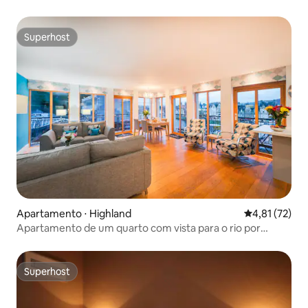
Superhost
Superhost
Apartamento ⋅ Highland
4,81 de uma a
4,81 (72)
Apartamento de um quarto com vista para o rio por
Mansley
Superhost
Superhost