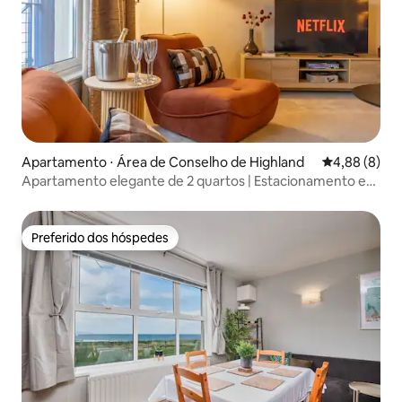
Apartamento ⋅ Área de Conselho de Highland
4,88 de uma 
4,88 (8)
Apartamento elegante de 2 quartos | Estacionamento e
Wi-Fi | Acomoda 4
Preferido dos hóspedes
Preferido dos hóspedes