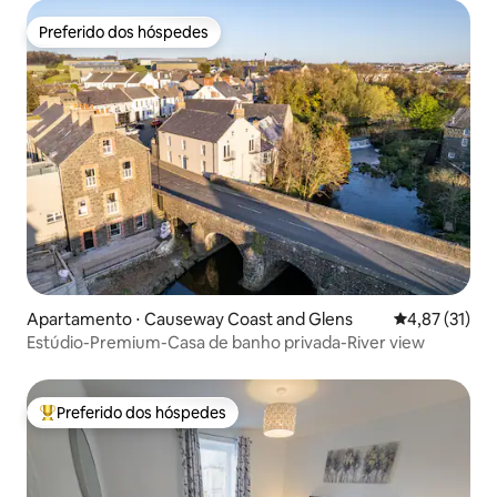
Preferido dos hóspedes
Preferido dos hóspedes
Apartamento ⋅ Causeway Coast and Glens
4,87 de uma a
4,87 (31)
Estúdio-Premium-Casa de banho privada-River view
Preferido dos hóspedes
Entre os melhores preferidos dos hóspedes