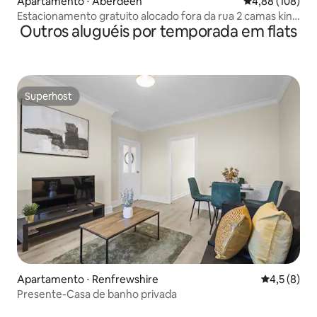
Apartamento ⋅ Aberdeen
4,88 de uma av
4,88 (108)
Estacionamento gratuito alocado fora da rua 2 camas king
Outros aluguéis por temporada em flats
apart
Superhost
Superhost
Apartamento ⋅ Renfrewshire
4,5 de uma 
4,5 (8)
Presente-Casa de banho privada