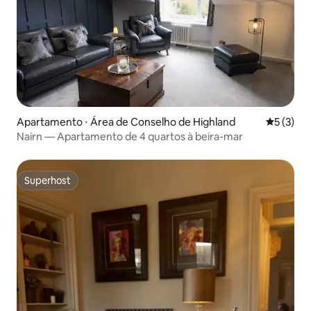
Apartamento ⋅ Área de Conselho de Highland
5 de uma 
5 (3)
Nairn — Apartamento de 4 quartos à beira-mar
Superhost
Superhost