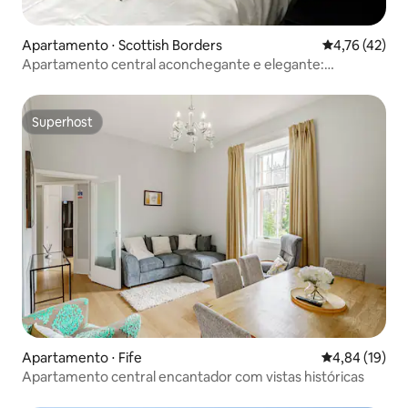
Apartamento ⋅ Scottish Borders
4,76 de uma a
4,76 (42)
Apartamento central aconchegante e elegante:
estacionamento gratuito
Superhost
Superhost
Apartamento ⋅ Fife
4,84 de uma a
4,84 (19)
Apartamento central encantador com vistas históricas