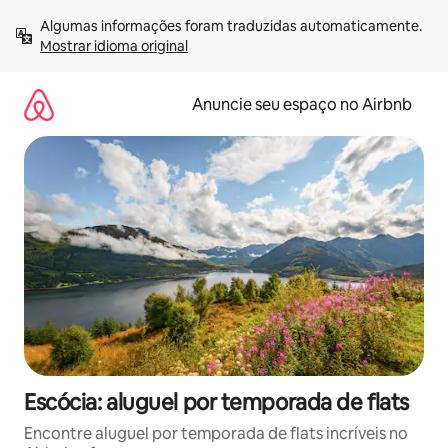
Pular
Algumas informações foram traduzidas automaticamente. 
para
Mostrar idioma original
o
conteúdo
Anuncie seu espaço no Airbnb
Escócia: aluguel por temporada de flats
Encontre aluguel por temporada de flats incríveis no