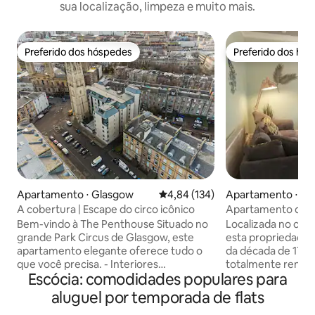
sua localização, limpeza e muito mais.
Preferido dos hóspedes
Preferido dos hó
Preferido dos hóspedes
Preferido dos hó
Apartamento ⋅ Glasgow
4,84 de uma avaliação média de 
4,84 (134)
Apartamento ⋅ A
hire
A cobertura | Escape do circo icônico
Apartamento de fé
alta qualidade em 
Bem-vindo à The Penthouse Situado no
Localizada no cent
grande Park Circus de Glasgow, este
esta propriedade
apartamento elegante oferece tudo o
da década de 175
que você precisa. - Interiores
totalmente renov
Escócia: comodidades populares para
lindamente projetados - Wi-Fi super
características ori
rápido e controles de aquecimento -
caixa deslizante g
aluguel por temporada de flats
Smart TV de 50" para noites
cada quarto (bloq