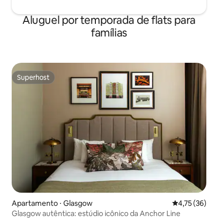
Aluguel por temporada de flats para
famílias
Superhost
Superhost
Apartamento ⋅ Glasgow
4,75 de uma a
4,75 (36)
Glasgow autêntica: estúdio icônico da Anchor Line