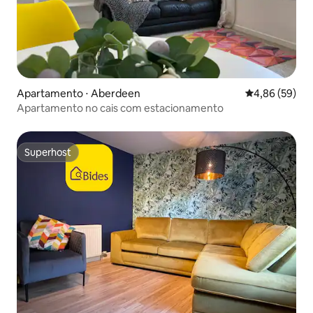
Apartamento ⋅ Aberdeen
4,86 de uma a
4,86 (59)
Apartamento no cais com estacionamento
Superhost
Superhost