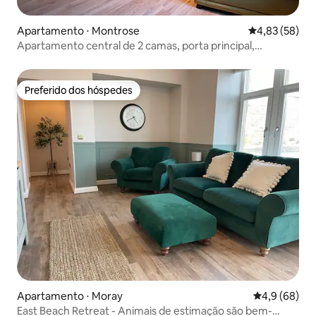
Apartamento ⋅ Montrose
4,83 de uma a
4,83 (58)
Apartamento central de 2 camas, porta principal,
estacionamento na rua
Preferido dos hóspedes
Preferido dos hóspedes
Apartamento ⋅ Moray
4,9 de uma a
4,9 (68)
East Beach Retreat - Animais de estimação são bem-