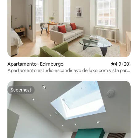
Apartamento ⋅ Edimburgo
4,9 de uma a
4,9 (20)
Apartamento estúdio escandinavo de luxo com vista para
o museu
Superhost
Superhost