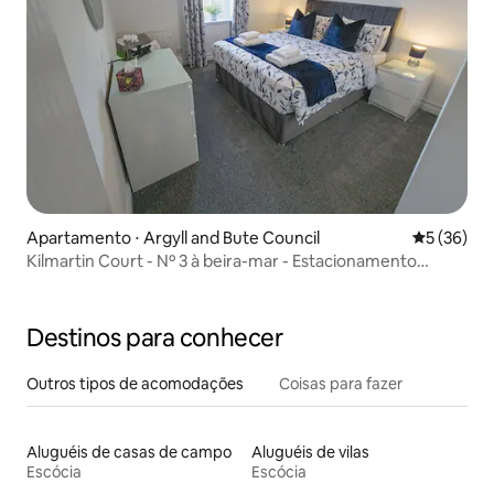
Apartamento ⋅ Argyll and Bute Council
5 de uma a
5 (36)
Kilmartin Court - Nº 3 à beira-mar - Estacionamento
gratuito
Destinos para conhecer
Outros tipos de acomodações
Coisas para fazer
Aluguéis de casas de campo
Aluguéis de vilas
Escócia
Escócia