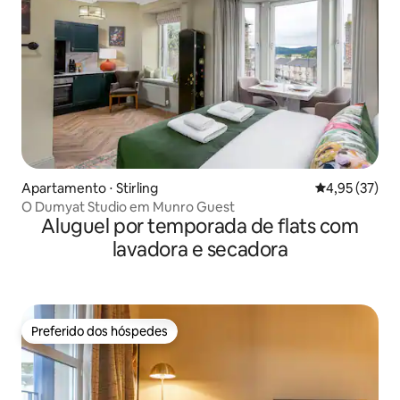
Apartamento ⋅ Stirling
4,95 de uma a
4,95 (37)
O Dumyat Studio em Munro Guest
Aluguel por temporada de flats com
lavadora e secadora
Preferido dos hóspedes
Preferido dos hóspedes