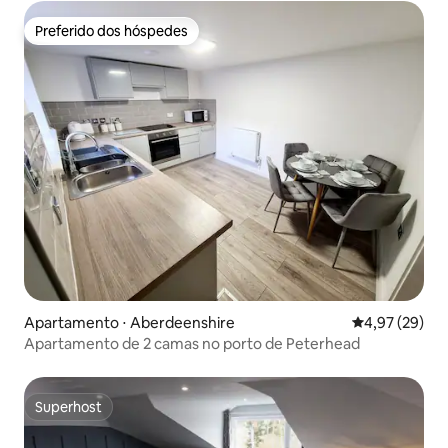
Preferido dos hóspedes
Preferido dos hóspedes
Apartamento ⋅ Aberdeenshire
4,97 de uma a
4,97 (29)
Apartamento de 2 camas no porto de Peterhead
Superhost
Superhost