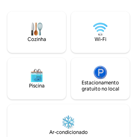
aconchegantes - Café Nespresso e
com coberturas o
produtos de higiene pessoal de luxo -
a propriedade, ro
Cozinha totalmente equipada para auto-
originais Decora
suficiência Dois quartos de casal
cores elegantes p
luxuosos, convidativos e elegantes! Um
estilo e a idade d
passeio por algumas das principais
todos os acessóri
atrações, parques e cafés de Glasgow
estilo de vida de 
Cozinha
Wi-Fi
Adequado para crianças e animais de
completa, vidros 
estimação – crianças e amigos de 4
central a gás.
patas são bem-vindos.
Estacionamento
Piscina
gratuito no local
Ar-condicionado