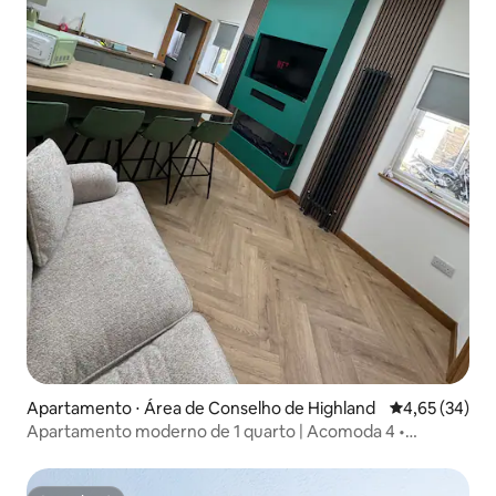
Apartamento ⋅ Área de Conselho de Highland
4,65 de uma a
4,65 (34)
Apartamento moderno de 1 quarto | Acomoda 4 •
Estacionamento • Animais de estimação