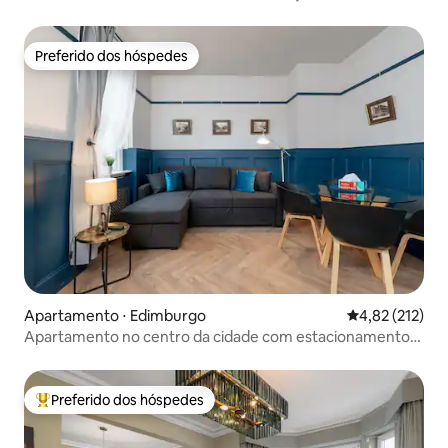
vindos
Preferido dos hóspedes
Preferido dos hóspedes
Apartamento ⋅ Edimburgo
4,82 de uma av
4,82 (212)
Apartamento no centro da cidade com estacionamento
gratuito GrassMarket
Preferido dos hóspedes
Entre os melhores preferidos dos hóspedes