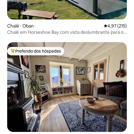
Chalé ⋅ Oban
4,97 de uma av
4,97 (215)
Chalé em Horseshoe Bay com vista deslumbrante para o
mar
Preferido dos hóspedes
Entre os melhores preferidos dos hóspedes