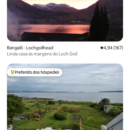
Bangalô ⋅ Lochgoilhead
4,94 de uma av
4,94 (167)
Linda casa às margens do Loch Goil
Preferido dos hóspedes
Entre os melhores preferidos dos hóspedes