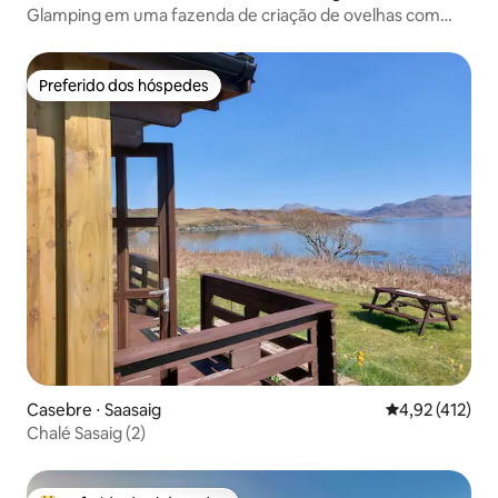
Glamping em uma fazenda de criação de ovelhas com
vista para o mar
Preferido dos hóspedes
Preferido dos hóspedes
Casebre ⋅ Saasaig
4,92 de uma av
4,92 (412)
Chalé Sasaig (2)