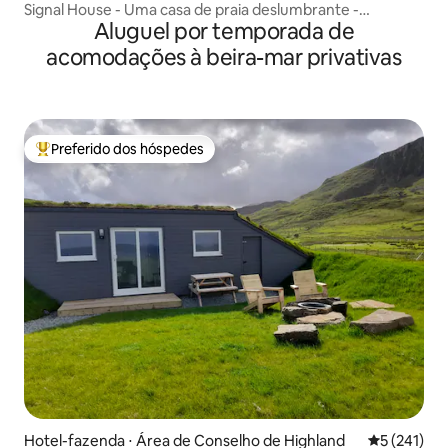
Signal House - Uma casa de praia deslumbrante -
Aluguel por temporada de
Construída em 2020
acomodações à beira-mar privativas
Preferido dos hóspedes
Entre os melhores preferidos dos hóspedes
Hotel-fazenda ⋅ Área de Conselho de Highland
5 de uma av
5 (241)