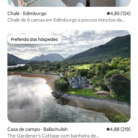
Chalé ⋅ Edimburgo
4,85 de uma av
4,85 (124)
Chalé de 6 camas em Edimburgo a poucos minutos da
praia
Preferido dos hóspedes
Preferido dos hóspedes
Casa de campo ⋅ Ballachulish
4,88 de uma av
4,88 (219)
The Gardener's Cottage com banheira de