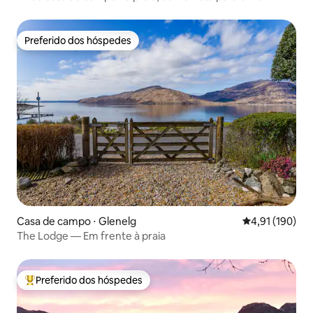
Preferido dos hóspedes
Preferido dos hóspedes
Casa de campo ⋅ Glenelg
4,91 de uma av
4,91 (190)
The Lodge — Em frente à praia
Preferido dos hóspedes
Entre os melhores preferidos dos hóspedes