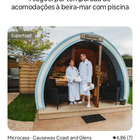
acomodações à beira-mar com piscina
Superhost
Superhost
Microcasa ⋅ Causeway Coast and Glens
4,86 de uma 
4,86 (7)