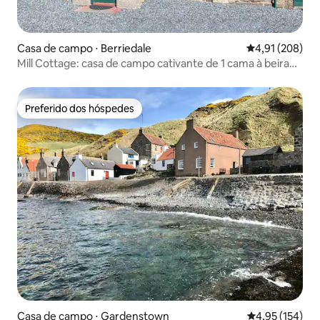
Casa de campo ⋅ Berriedale
4,91 de uma av
4,91 (208)
Mill Cottage: casa de campo cativante de 1 cama à beira
do rio
Preferido dos hóspedes
Preferido dos hóspedes
Casa de campo ⋅ Gardenstown
4,95 de uma av
4,95 (154)