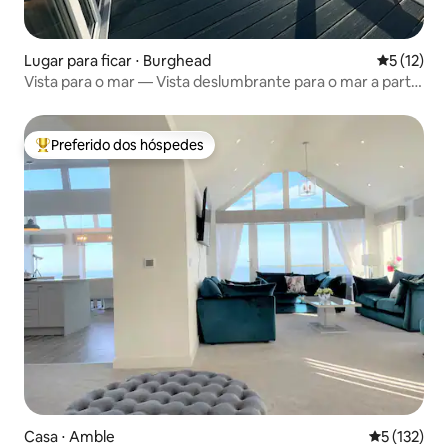
Lugar para ficar ⋅ Burghead
5 de uma a
5 (12)
Vista para o mar — Vista deslumbrante para o mar a partir
do deck
Preferido dos hóspedes
Entre os melhores preferidos dos hóspedes
Casa ⋅ Amble
5 de uma av
5 (132)