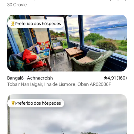
30 Crovie.
Preferido dos hóspedes
Entre os melhores preferidos dos hóspedes
Bangalô ⋅ Achnacroish
4,91 de uma av
4,91 (160)
Tobair Nan Iaigair, Ilha de Lismore, Oban AR02036F
Preferido dos hóspedes
Entre os melhores preferidos dos hóspedes