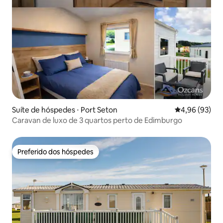
Suíte de hóspedes ⋅ Port Seton
4,96 de uma a
4,96 (93)
Caravan de luxo de 3 quartos perto de Edimburgo
Preferido dos hóspedes
Preferido dos hóspedes