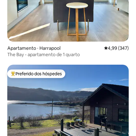
Apartamento ⋅ Harrapool
4,99 de uma ava
4,99 (347)
The Bay - apartamento de 1 quarto
Preferido dos hóspedes
Entre os melhores preferidos dos hóspedes