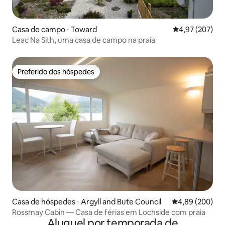
Casa de campo ⋅ Toward
4,97 de uma av
4,97 (207)
Leac Na Sith, uma casa de campo na praia
Preferido dos hóspedes
Preferido dos hóspedes
Casa de hóspedes ⋅ Argyll and Bute Council
4,89 de uma ava
4,89 (200)
Rossmay Cabin — Casa de férias em Lochside com praia
Aluguel por temporada de