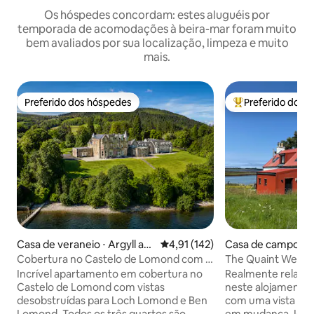
Os hóspedes concordam: estes aluguéis por
temporada de acomodações à beira-mar foram muito
bem avaliados por sua localização, limpeza e muito
mais.
Preferido dos hóspedes
Preferido dos 
Preferido dos hóspedes
Entre os melhore
Casa de veraneio ⋅ Argyll an
4,91 de uma avaliação média de 
4,91 (142)
Cas
d Bute Council
Cobertura no Castelo de Lomond com 3
The Quaint Wee - 
quartos e vista espetacular
mar e a montanha
Incrível apartamento em cobertura no
Realmente relaxe 
Castelo de Lomond com vistas
neste alojamento 
desobstruídas para Loch Lomond e Ben
com uma vista de
Lomond. Todos os três quartos são
em mudança. Idea