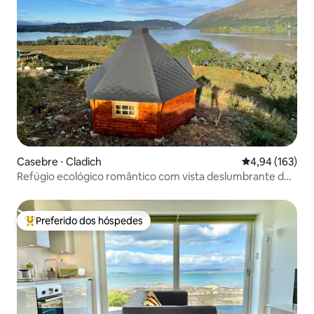
Casebre ⋅ Cladich
4,94 de uma av
4,94 (163)
Refúgio ecológico romântico com vista deslumbrante do
lago
Preferido dos hóspedes
Entre os melhores preferidos dos hóspedes