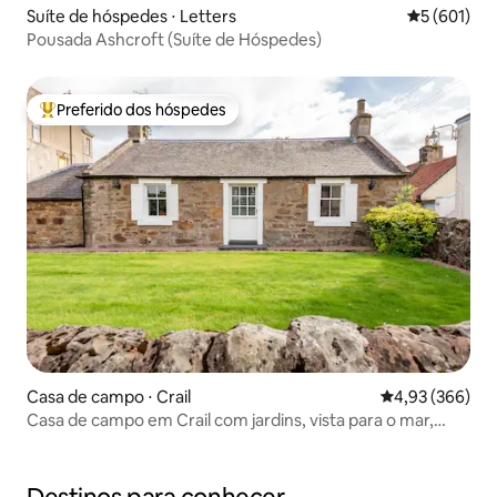
Suíte de hóspedes ⋅ Letters
5 de uma av
5 (601)
Pousada Ashcroft (Suíte de Hóspedes)
Preferido dos hóspedes
Entre os melhores preferidos dos hóspedes
Casa de campo ⋅ Crail
4,93 de uma ava
4,93 (366)
Casa de campo em Crail com jardins, vista para o mar,
estacionamento