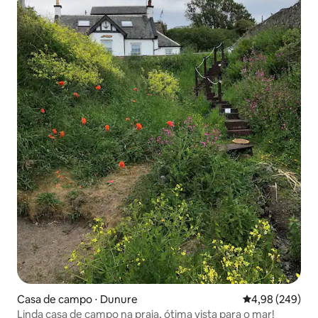
Casa de campo ⋅ Dunure
4,98 de uma ava
4,98 (249)
Linda casa de campo na praia, ótima vista para o mar!