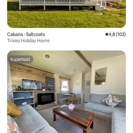
Cabana ⋅ Saltcoats
4,8 de uma av
4,8 (102)
Trixies Holiday Home
Superhost
Superhost