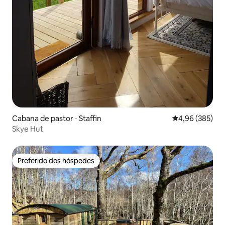
Cabana de pastor ⋅ Staffin
4,96 de uma ava
4,96 (385)
Skye Hut
Preferido dos hóspedes
Preferido dos hóspedes