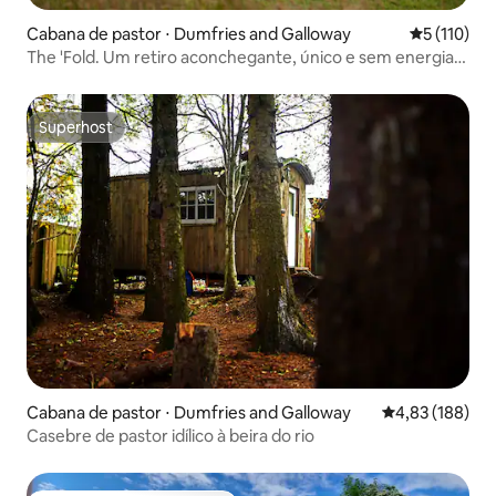
Cabana de pastor ⋅ Dumfries and Galloway
5 de uma av
5 (110)
The 'Fold. Um retiro aconchegante, único e sem energia
pública
Superhost
Superhost
Cabana de pastor ⋅ Dumfries and Galloway
4,83 de uma av
4,83 (188)
Casebre de pastor idílico à beira do rio