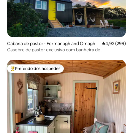
Cabana de pastor ⋅ Fermanagh and Omagh
4,92 de uma ava
4,92 (299)
Casebre de pastor exclusivo com banheira de
hidromassagem privativa e vistas incríveis
Preferido dos hóspedes
Entre os melhores preferidos dos hóspedes