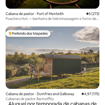
Cabana de pastor ⋅ Port of Menteith
5 de uma av
5 (273)
Poachers Hut — banheira de hidromassagem e forno de
pizza — Trossachs
Preferido dos hóspedes
Entre os melhores preferidos dos hóspedes
Cabana de pastor ⋅ Dumfries and Galloway
4,97 de uma av
4,97 (175)
Cabanas de pastor Barmoffity
Aluguel por temporada de cabanas de