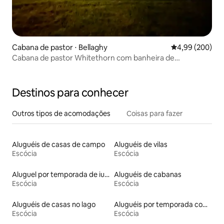
Cabana de pastor ⋅ Bellaghy
4,99 de uma ava
4,99 (200)
Cabana de pastor Whitethorn com banheira de
hidromassagem privativa
Destinos para conhecer
Outros tipos de acomodações
Coisas para fazer
Aluguéis de casas de campo
Aluguéis de vilas
Escócia
Escócia
Aluguel por temporada de iurtas
Aluguéis de cabanas
Escócia
Escócia
Aluguéis de casas no lago
Aluguéis por temporada com café da manhã
Escócia
Escócia