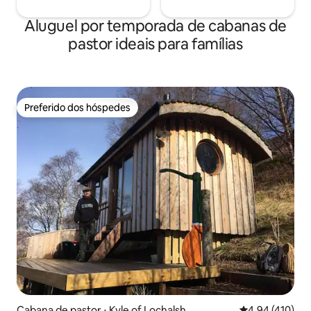
Aluguel por temporada de cabanas de
pastor ideais para famílias
Preferido dos hóspedes
Preferido dos hóspedes
Cabana de pastor ⋅ Kyle of Lochalsh
4,94 de uma av
4,94 (410)