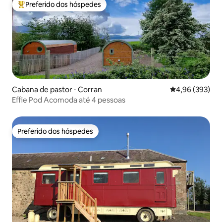
Preferido dos hóspedes
Entre os melhores preferidos dos hóspedes
Cabana de pastor ⋅ Corran
4,96 de uma ava
4,96 (393)
Effie Pod Acomoda até 4 pessoas
Preferido dos hóspedes
Preferido dos hóspedes