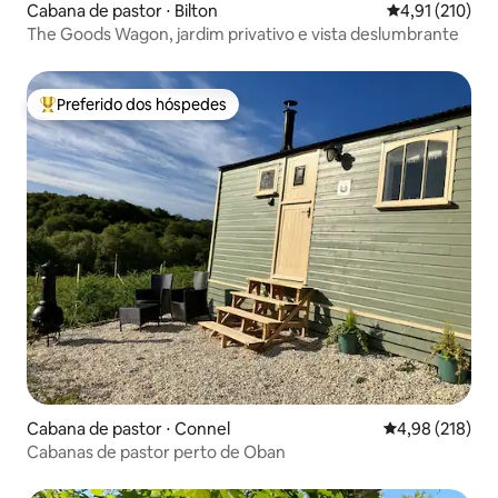
Cabana de pastor ⋅ Bilton
4,91 de uma av
4,91 (210)
The Goods Wagon, jardim privativo e vista deslumbrante
Preferido dos hóspedes
Entre os melhores preferidos dos hóspedes
Cabana de pastor ⋅ Connel
4,98 de uma av
4,98 (218)
Cabanas de pastor perto de Oban