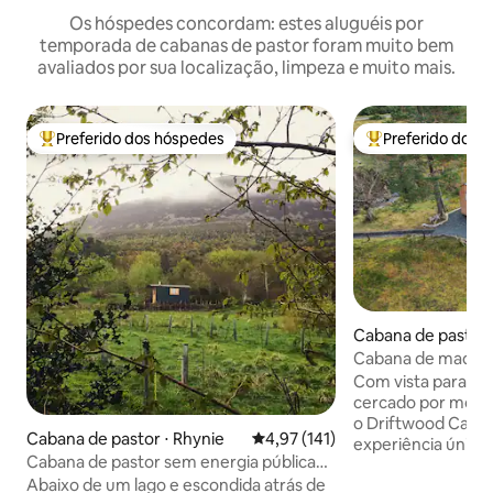
Os hóspedes concordam: estes aluguéis por
temporada de cabanas de pastor foram muito bem
avaliados por sua localização, limpeza e muito mais.
Preferido dos hóspedes
Preferido dos 
Entre os melhores preferidos dos hóspedes
Entre os melhore
Cabana de pastor 
Cabana de madeira
de hidromassagem
Com vista para o 
Torridon.
cercado por mont
o Driftwood Cabi
Cabana de pastor ⋅ Rhynie
4,97 de uma avaliação média de 
4,97 (141)
experiência única
Cabana de pastor sem energia pública
O melhor que a na
com banheira de hidromassagem a
Abaixo de um lago e escondida atrás de
está à sua porta