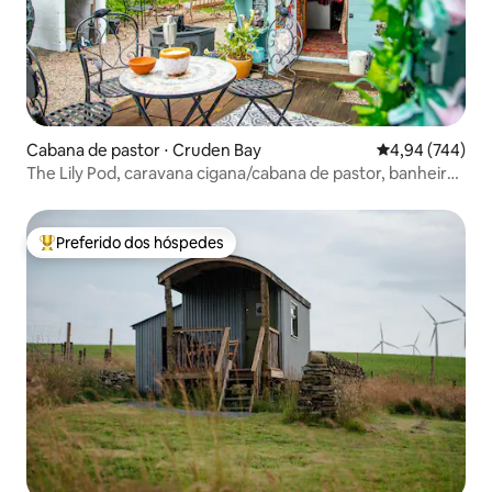
Cabana de pastor ⋅ Cruden Bay
4,94 de uma ava
4,94 (744)
The Lily Pod, caravana cigana/cabana de pastor, banheira
de hidromassagem
Preferido dos hóspedes
Entre os melhores preferidos dos hóspedes