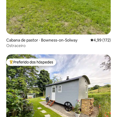
Cabana de pastor ⋅ Bowness-on-Solway
4,99 de uma av
4,99 (172)
Ostraceiro
Preferido dos hóspedes
Entre os melhores preferidos dos hóspedes