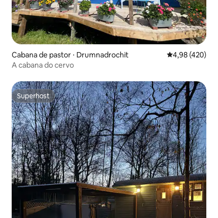
Cabana de pastor ⋅ Drumnadrochit
4,98 de uma av
4,98 (420)
A cabana do cervo
Superhost
Superhost