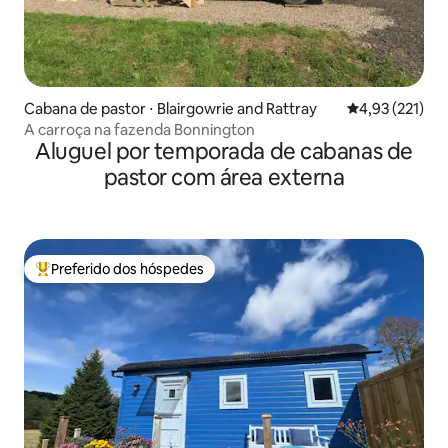
Cabana de pastor ⋅ Blairgowrie and Rattray
4,93 de uma av
4,93 (221)
A carroça na fazenda Bonnington
Aluguel por temporada de cabanas de
pastor com área externa
Preferido dos hóspedes
Entre os melhores preferidos dos hóspedes