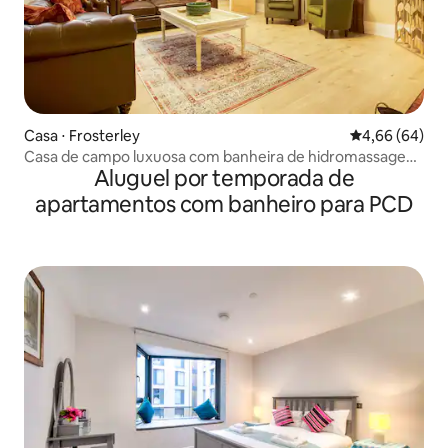
Casa ⋅ Frosterley
4,66 de uma av
4,66 (64)
Casa de campo luxuosa com banheira de hidromassagem
Aluguel por temporada de
e estacionamento gratuito
apartamentos com banheiro para PCD