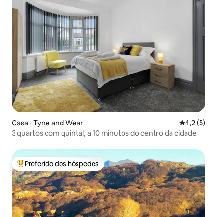
Casa ⋅ Tyne and Wear
4,2 de uma 
4,2 (5)
3 quartos com quintal, a 10 minutos do centro da cidade
Preferido dos hóspedes
Entre os melhores preferidos dos hóspedes