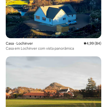
Casa ⋅ Lochinver
4,99 de uma av
4,99 (84)
Casa em Lochinver com vista panorâmica