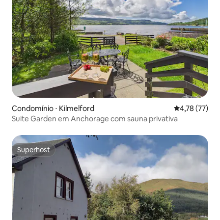
Condomínio ⋅ Kilmelford
4,78 de uma a
4,78 (77)
Suite Garden em Anchorage com sauna privativa
Superhost
Superhost