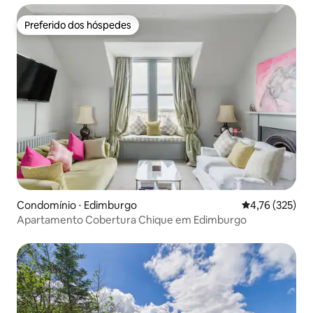
Preferido dos hóspedes
Preferido dos hóspedes
Condomínio ⋅ Edimburgo
4,76 de uma av
4,76 (325)
Apartamento Cobertura Chique em Edimburgo