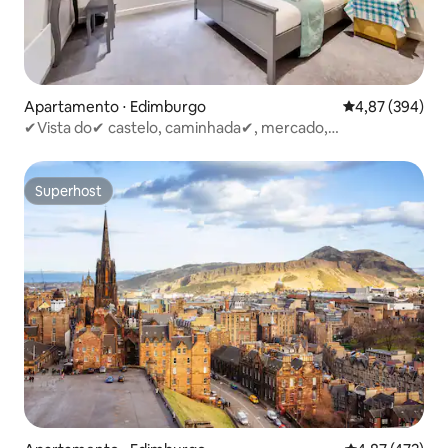
Apartamento ⋅ Edimburgo
4,87 de uma ava
4,87 (394)
✔Vista do✔ castelo, caminhada✔, mercado,
✔tranquilidade
Superhost
Superhost