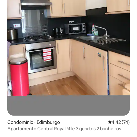
Condomínio ⋅ Edimburgo
4,42 de uma a
4,42 (74)
Apartamento Central Royal Mile 3 quartos 2 banheiros