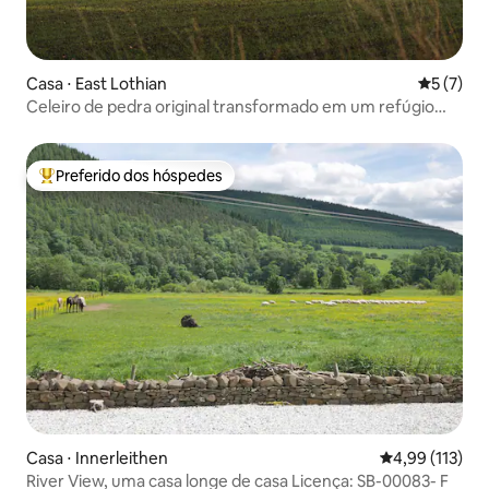
Casa ⋅ East Lothian
5 de uma 
5 (7)
Celeiro de pedra original transformado em um refúgio
minimalista chique
Preferido dos hóspedes
Entre os melhores preferidos dos hóspedes
Casa ⋅ Innerleithen
4,99 de uma av
4,99 (113)
River View, uma casa longe de casa Licença: SB-00083- F