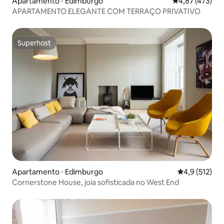
Apartamento ⋅ Edimburgo
4,87 de uma av
4,87 (473)
APARTAMENTO ELEGANTE COM TERRAÇO PRIVATIVO
Superhost
Superhost
Apartamento ⋅ Edimburgo
4,9 de uma av
4,9 (512)
Cornerstone House, joia sofisticada no West End