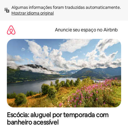
Pular
Algumas informações foram traduzidas automaticamente. 
para
Mostrar idioma original
o
conteúdo
Anuncie seu espaço no Airbnb
Escócia: aluguel por temporada com
banheiro acessível