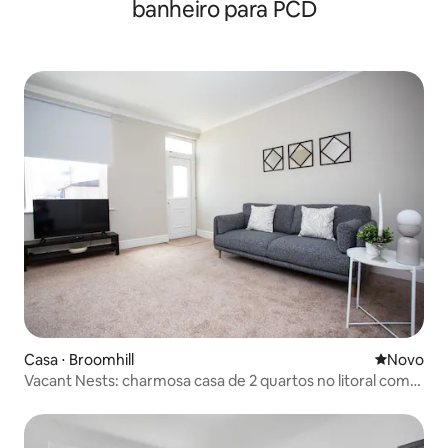
banheiro para PCD
Casa ⋅ Broomhill
Novo lugar
Novo
Vacant Nests: charmosa casa de 2 quartos no litoral com
Wi-Fi