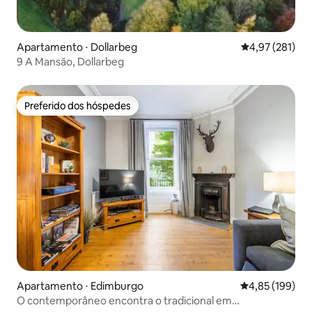
Apartamento ⋅ Dollarbeg
4,97 de uma av
4,97 (281)
9 A Mansão, Dollarbeg
Preferido dos hóspedes
Preferido dos hóspedes
Apartamento ⋅ Edimburgo
4,85 de uma av
4,85 (199)
O contemporâneo encontra o tradicional em