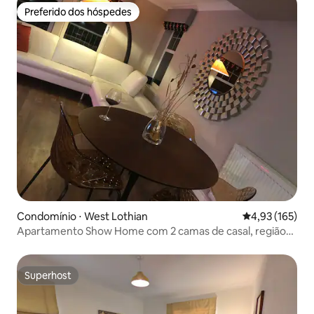
Preferido dos hóspedes
Preferido dos hóspedes
Condomínio ⋅ West Lothian
4,93 de uma av
4,93 (165)
Apartamento Show Home com 2 camas de casal, região
de Bathgate
Superhost
Superhost