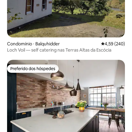
Condomínio ⋅ Balquhidder
4,59 de uma ava
4,59 (240)
Loch Voil — self catering nas Terras Altas da Escócia
Preferido dos hóspedes
Preferido dos hóspedes