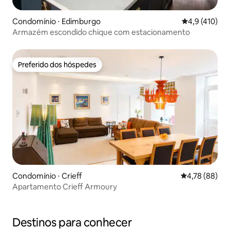
Condomínio ⋅ Edimburgo
4,9 de uma av
4,9 (410)
Armazém escondido chique com estacionamento
Preferido dos hóspedes
Preferido dos hóspedes
Condomínio ⋅ Crieff
4,78 de uma a
4,78 (88)
Apartamento Crieff Armoury
Destinos para conhecer