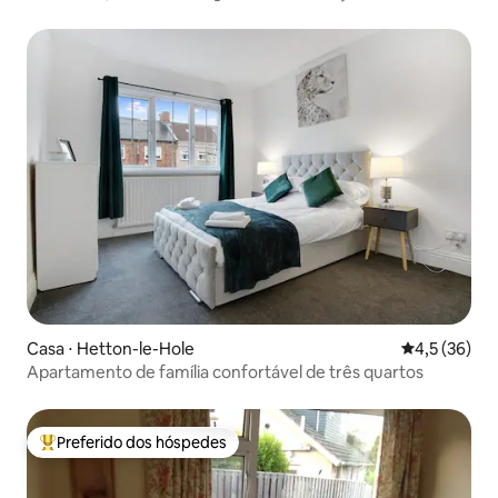
Casa ⋅ Hetton-le-Hole
4,5 de uma a
4,5 (36)
Apartamento de família confortável de três quartos
Preferido dos hóspedes
Entre os melhores preferidos dos hóspedes