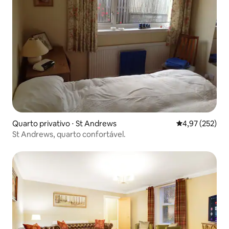
Quarto privativo ⋅ St Andrews
4,97 de uma av
4,97 (252)
St Andrews, quarto confortável.