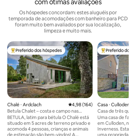
com ótimas avaliações
Os hóspedes concordam: estes aluguéis por
temporada de acomodações com banheiro para PCD
foram muito bem avaliados por sua localização,
limpeza e muito mais.
Preferido dos hóspedes
Preferido dos 
Entre os melhores preferidos dos hóspedes
Entre os melhore
Chalé ⋅ Ardclach
4,98 de uma avaliação média de 
4,98 (164)
Casa ⋅ Culloden
Betula Chalet – costa e campo nas
Casa de três quar
Terras Altas
Inverness
BETULA, latim para bétula ​O Chalé está
Uma casa de famíl
situado em 5 acres de terreno privado e
em Culloden, na b
acomoda 4 pessoas, crianças e animais
Inverness. Esta ca
de estimação são bem-vindos! A
uma propriedade f