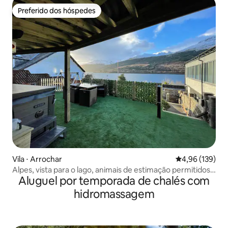
Preferido dos hóspedes
Preferido dos hóspedes
Vila ⋅ Arrochar
4,96 de uma av
4,96 (139)
Alpes, vista para o lago, animais de estimação permitidos,
Aluguel por temporada de chalés com
com banheira de hidromassagem
hidromassagem