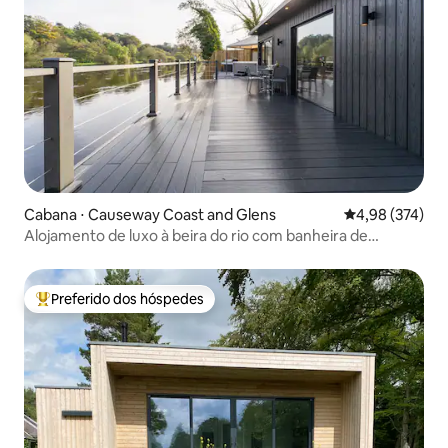
Cabana ⋅ Causeway Coast and Glens
4,98 de uma av
4,98 (374)
Alojamento de luxo à beira do rio com banheira de
hidromassagem
Preferido dos hóspedes
Entre os melhores preferidos dos hóspedes