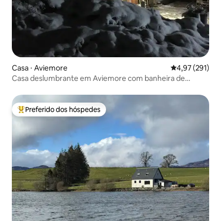
Casa ⋅ Aviemore
4,97 de uma av
4,97 (291)
Casa deslumbrante em Aviemore com banheira de
hidromassagem e sauna
Preferido dos hóspedes
Entre os melhores preferidos dos hóspedes