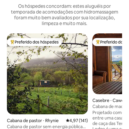
Os hóspedes concordam: estes aluguéis por
temporada de acomodações com hidromassagem
foram muito bem avaliados por sua localização,
limpeza e muito mais.
Preferido dos hóspedes
Preferido dos 
Entre os melhores preferidos dos hóspedes
Entre os melhore
Casebre ⋅ Cawdor
Cabana de madeir
no Assich Zen Lo
Projetado como u
entre uma casa de
Cabana de pastor ⋅ Rhynie
4,97 de uma avaliação média de 
4,97 (141)
de caça das Terras
Cabana de pastor sem energia pública
Lodge é uma caba