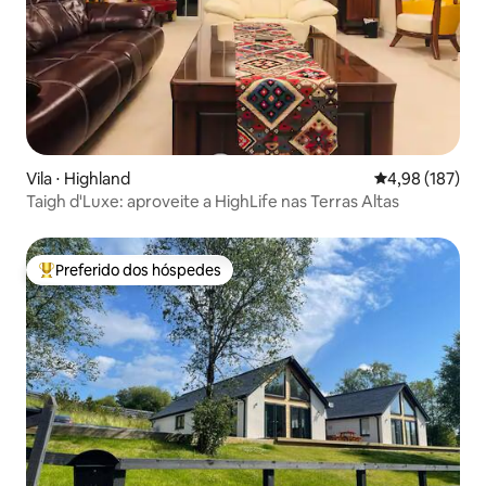
Vila ⋅ Highland
4,98 de uma av
4,98 (187)
Taigh d'Luxe: aproveite a HighLife nas Terras Altas
Preferido dos hóspedes
Entre os melhores preferidos dos hóspedes