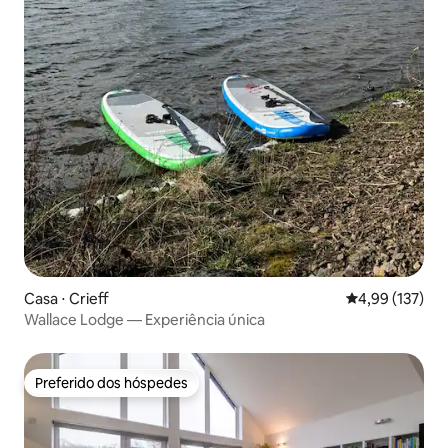
Casa ⋅ Crieff
4,99 de uma av
4,99 (137)
Wallace Lodge — Experiência única
Preferido dos hóspedes
Preferido dos hóspedes