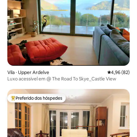
Vila ⋅ Upper Ardelve
4,96 de uma a
4,96 (82)
Luxo acessível em @ The Road To Skye_Castle View
Preferido dos hóspedes
Entre os melhores preferidos dos hóspedes