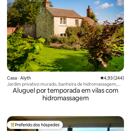
Casa ⋅ Alyth
4,93 de uma ava
4,93 (244)
Jardim privativo murado, banheira de hidromassagem,
Aluguel por temporada em vilas com
fogão a lenha
hidromassagem
Preferido dos hóspedes
Entre os melhores preferidos dos hóspedes