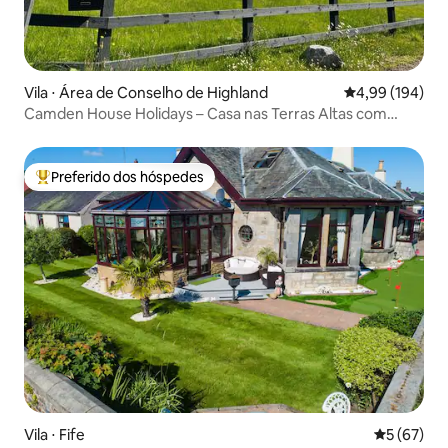
Vila ⋅ Área de Conselho de Highland
4,99 de uma av
4,99 (194)
Camden House Holidays – Casa nas Terras Altas com
banheira de hidromassagem
Preferido dos hóspedes
Entre os melhores preferidos dos hóspedes
Vila ⋅ Fife
5 de uma a
5 (67)