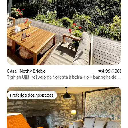
Casa ⋅ Nethy Bridge
4,99 de uma av
4,99 (108)
Tigh an Uillt: refúgio na floresta à beira-rio + banheira de
hidromassagem
Preferido dos hóspedes
Preferido dos hóspedes