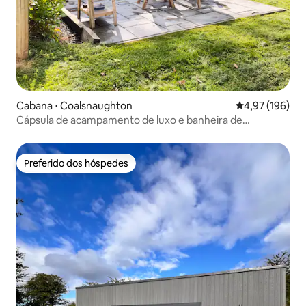
Cabana ⋅ Coalsnaughton
4,97 de uma av
4,97 (196)
Cápsula de acampamento de luxo e banheira de
hidromassagem em Craighorn
Preferido dos hóspedes
Preferido dos hóspedes