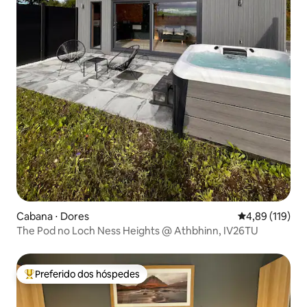
Cabana ⋅ Dores
4,89 de uma av
4,89 (119)
The Pod no Loch Ness Heights @ Athbhinn, IV26TU
Preferido dos hóspedes
Entre os melhores preferidos dos hóspedes