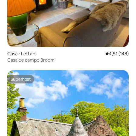
Casa ⋅ Letters
4,91 de uma av
4,91 (148)
Casa de campo Broom
Superhost
Superhost