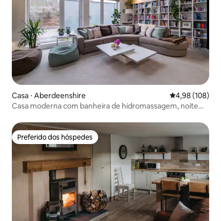
Casa ⋅ Aberdeenshire
4,98 de uma av
4,98 (108)
Casa moderna com banheira de hidromassagem, noite
perfeita fora!
Preferido dos hóspedes
Preferido dos hóspedes