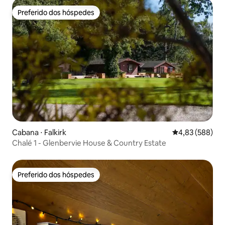
Preferido dos hóspedes
Preferido dos hóspedes
Cabana ⋅ Falkirk
4,83 de uma ava
4,83 (588)
Chalé 1 - Glenbervie House & Country Estate
Preferido dos hóspedes
Preferido dos hóspedes