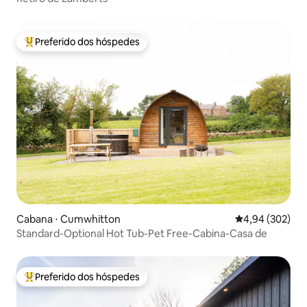
Preferido dos hóspedes
Entre os melhores preferidos dos hóspedes
Cabana ⋅ Cumwhitton
4,94 de uma ava
4,94 (302)
Standard-Optional Hot Tub-Pet Free-Cabina-Casa de
Preferido dos hóspedes
Entre os melhores preferidos dos hóspedes