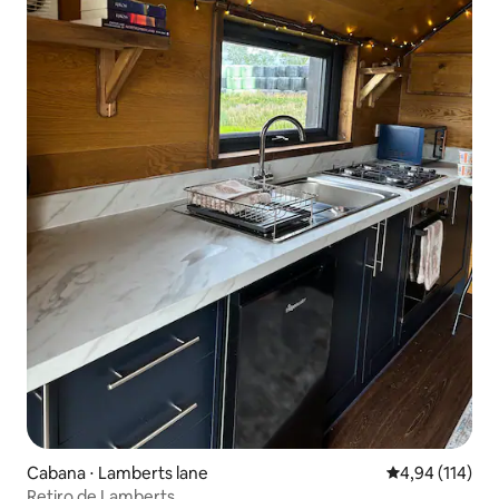
Cabana ⋅ Lamberts lane
4,94 de uma av
4,94 (114)
Retiro de Lamberts