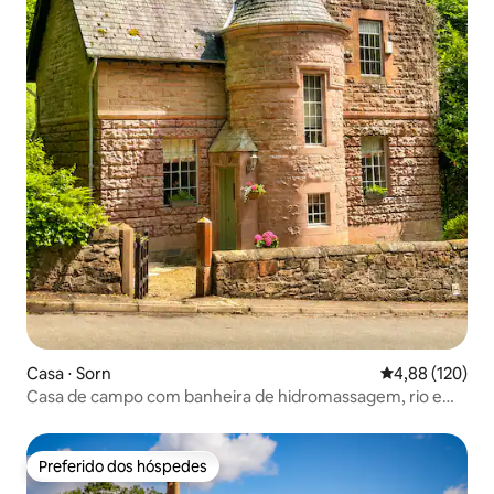
Casa ⋅ Sorn
4,88 de uma av
4,88 (120)
Casa de campo com banheira de hidromassagem, rio e
floresta
Preferido dos hóspedes
Preferido dos hóspedes