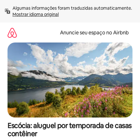
Pular
Algumas informações foram traduzidas automaticamente. 
para
Mostrar idioma original
o
conteúdo
Anuncie seu espaço no Airbnb
Escócia: aluguel por temporada de casas
contêiner