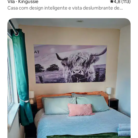
Vila ⋅ Kingussie
4,8 de uma av
4,8 (113)
Casa com design inteligente e vista deslumbrante de
Cairngorms Glen Feshie