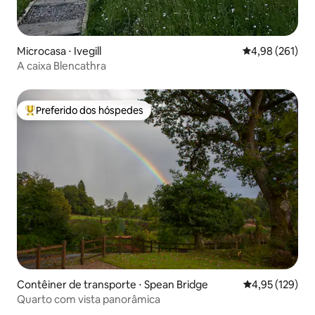
Microcasa ⋅ Ivegill
4,98 de uma av
4,98 (261)
A caixa Blencathra
Preferido dos hóspedes
Entre os melhores preferidos dos hóspedes
Contêiner de transporte ⋅ Spean Bridge
4,95 de uma av
4,95 (129)
Quarto com vista panorâmica