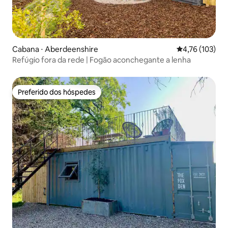
Cabana ⋅ Aberdeenshire
4,76 de uma av
4,76 (103)
Refúgio fora da rede | Fogão aconchegante a lenha
Preferido dos hóspedes
Preferido dos hóspedes