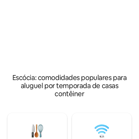
geladeira pequena. - Mesa e d
uma história! Mas foi amorosamente
cadeiras - Não são permitidos
restaurado a um alto padrão para
churrascos - Estacionamento para um
garantir uma casa de férias acolhedora,
carro - Aquecimento e eletricidade, 90%
confortável e moderna com vistas
alimentado por en
fantásticas Apenas 1 animal de
fazenda - Tábua de engomar, ferro de
estimação do Distrito dos Lagos Fells
engomar e secador de c
Localizado em nossa fazenda de
seleção de jogos - Sem WI-FI, mas bom
laticínios, seus vizinhos mais próximos
3G/4G - Animais de estimação não
serão vacas e ovelhas! Relaxe na
permitidos.
banheira de hidromassagem com vistas
fantásticas para o pôr do sol e desfrute
do prado de flores silvestres
Escócia: comodidades populares para
aluguel por temporada de casas
contêiner