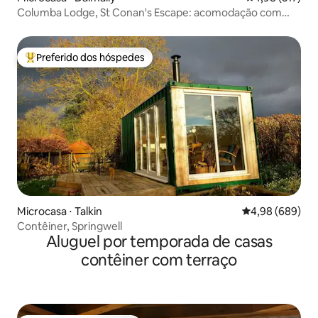
Columba Lodge, St Conan's Escape: acomodação com
vista panorâmica
Preferido dos hóspedes
Entre os melhores preferidos dos hóspedes
Microcasa ⋅ Talkin
4,98 de uma ava
4,98 (689)
Contêiner, Springwell
Aluguel por temporada de casas
contêiner com terraço