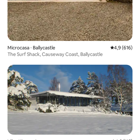
Microcasa ⋅ Ballycastle
4,9 de uma av
4,9 (616)
The Surf Shack, Causeway Coast, Ballycastle