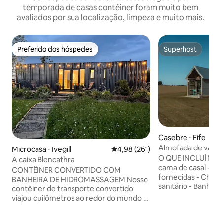
temporada de casas contêiner foram muito bem
avaliados por sua localização, limpeza e muito mais.
Preferido dos hóspedes
Superhost
Preferido dos hóspedes
Superhost
Casebre ⋅ Fife
Almofada de vaca
Microcasa ⋅ Ivegill
4,98 de uma avaliação média de 
4,98 (261)
O QUE INCLUÍMOS? - 2 pessoas em
A caixa Blencathra
cama de casal - Roupa de cama e toalhas
CONTÊINER CONVERTIDO COM
fornecidas - Chuveiro, bacia e vaso
BANHEIRA DE HIDROMASSAGEM Nosso
sanitário - Banheira exterior aquecida
contêiner de transporte convertido
(não uma banheira
viajou quilômetros ao redor do mundo e
Cozinha pequena 
tem algumas cicatrizes de batalha que
torradeira, caneca
tenho certeza que poderiam contar