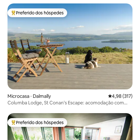
Preferido dos hóspedes
Entre os melhores preferidos dos hóspedes
Microcasa ⋅ Dalmally
4,98 de uma av
4,98 (317)
Columba Lodge, St Conan's Escape: acomodação com
vista panorâmica
Preferido dos hóspedes
Entre os melhores preferidos dos hóspedes