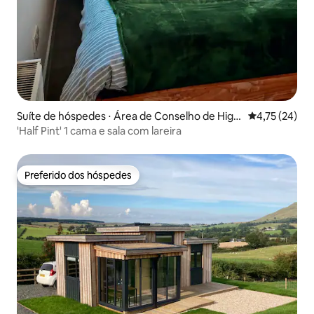
Suíte de hóspedes ⋅ Área de Conselho de Highl
4,75 de uma a
4,75 (24)
and
'Half Pint' 1 cama e sala com lareira
Preferido dos hóspedes
Preferido dos hóspedes