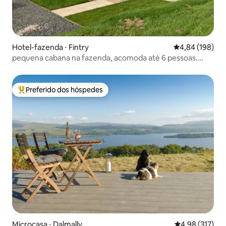
Hotel-fazenda ⋅ Fintry
4,84 de uma av
4,84 (198)
pequena cabana na fazenda, acomoda até 6 pessoas.
Cães são bem-vindos
Preferido dos hóspedes
Entre os melhores preferidos dos hóspedes
Microcasa ⋅ Dalmally
4,98 de uma av
4,98 (317)