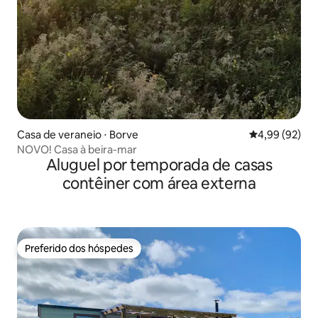
Casa de veraneio ⋅ Borve
4,99 de uma a
4,99 (92)
NOVO! Casa à beira-mar
Aluguel por temporada de casas
contêiner com área externa
Preferido dos hóspedes
Preferido dos hóspedes