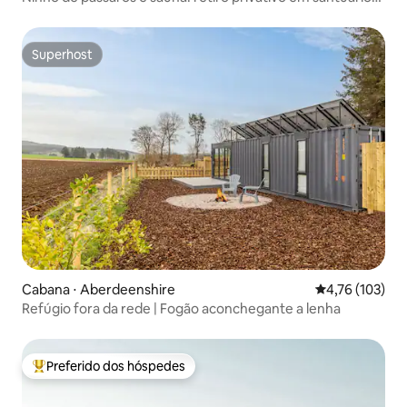
de pássaros
Superhost
Superhost
Cabana ⋅ Aberdeenshire
4,76 de uma av
4,76 (103)
Refúgio fora da rede | Fogão aconchegante a lenha
Preferido dos hóspedes
Entre os melhores preferidos dos hóspedes