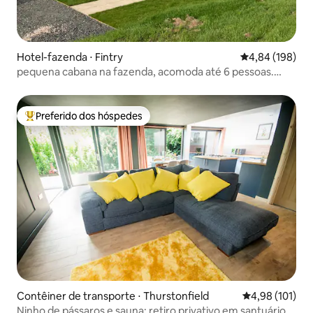
Hotel-fazenda ⋅ Fintry
4,84 de uma av
4,84 (198)
pequena cabana na fazenda, acomoda até 6 pessoas.
Cães são bem-vindos
Preferido dos hóspedes
Entre os melhores preferidos dos hóspedes
Contêiner de transporte ⋅ Thurstonfield
4,98 de uma av
4,98 (101)
Ninho de pássaros e sauna: retiro privativo em santuário