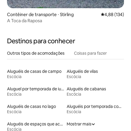
Contêiner de transporte ⋅ Stirling
4,88 de uma av
4,88 (134)
A Toca da Raposa
Destinos para conhecer
Outros tipos de acomodações
Coisas para fazer
Aluguéis de casas de campo
Aluguéis de vilas
Escócia
Escócia
Aluguel por temporada de iurtas
Aluguéis de cabanas
Escócia
Escócia
Aluguéis de casas no lago
Aluguéis por temporada com café da manhã
Escócia
Escócia
Aluguéis de espaços que aceitam animais de estimação
Mostrar mais
Escócia