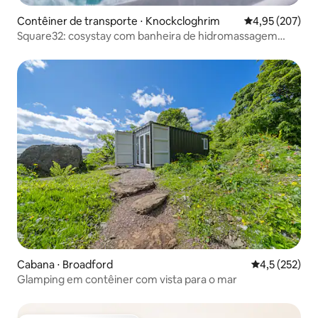
Contêiner de transporte ⋅ Knockcloghrim
4,95 de uma av
4,95 (207)
Square32: cosystay com banheira de hidromassagem
natural e sauna.
Cabana ⋅ Broadford
4,5 de uma av
4,5 (252)
Glamping em contêiner com vista para o mar