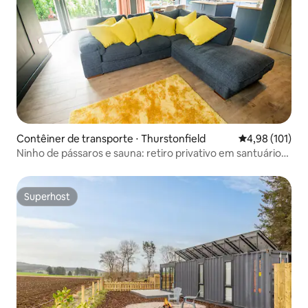
Contêiner de transporte ⋅ Thurstonfield
4,98 de uma av
4,98 (101)
Ninho de pássaros e sauna: retiro privativo em santuário
de pássaros
Superhost
Superhost