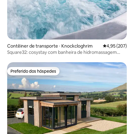
Contêiner de transporte ⋅ Knockcloghrim
4,95 de uma av
4,95 (207)
Square32: cosystay com banheira de hidromassagem
natural e sauna.
Preferido dos hóspedes
Preferido dos hóspedes