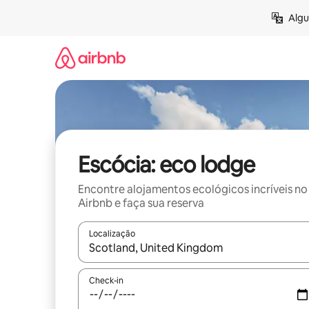
Pular
Algu
para
o
conteúdo
Escócia: eco lodge
Encontre alojamentos ecológicos incríveis no
Airbnb e faça sua reserva
Localização
Quando os resultados estiverem disponíveis, expl
Check-in