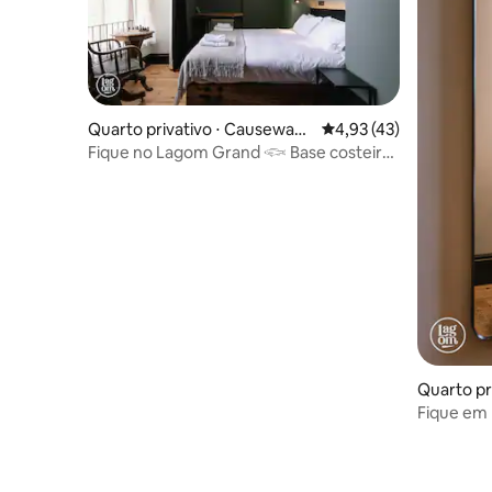
Quarto privativo ⋅ Causeway
4,93 de uma avaliação 
4,93 (43)
Coast and Glens
Fique no Lagom Grand 𓆟 Base costeira
em Ballycastle
Quarto pr
Coast and
Fique em La
Ballycastl