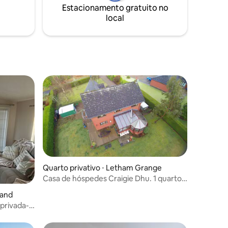
Estacionamento gratuito no
 querer
minutos. Newcastle também é
local
 pousada
facilmente acessível em 20 minutos de
Sunderland.
Quarto privativo ⋅ Letham Grange
Casa de hóspedes Craigie Dhu. 1 quarto
familiar
land
privada-