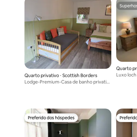
Superho
Superho
Quarto pri
Luxo loch 
Quarto privativo ⋅ Scottish Borders
frente pr
Lodge-Premium-Casa de banho privativa
com ducha-Vi
Preferido dos hóspedes
Preferid
Preferido dos hóspedes
Preferid