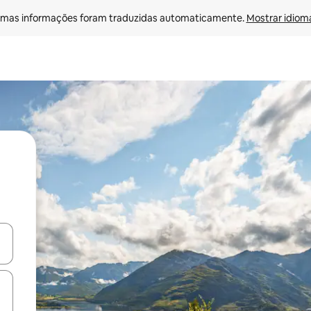
mas informações foram traduzidas automaticamente. 
Mostrar idioma
ore-os usando as seta para cima e para baixo do teclado ou tocando e