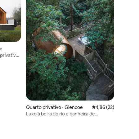
ge
rivativa
ções
Quarto privativo ⋅ Glencoe
4,86 de uma avaliação
4,86 (22)
Luxo à beira do rio e banheira de
hidromassagem "Pine"