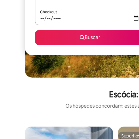
Checkout
Buscar
Escócia
Os hóspedes concordam: estes a
Superho
Superho