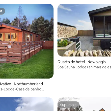
st
st
Quarto de hotel ⋅ Newbiggin
Spa Sauna Lodge (animais de e
Penrith
ivativo ⋅ Northumberland
ks-Lodge-Casa de banho
 com ducha
Superhost
Superhost