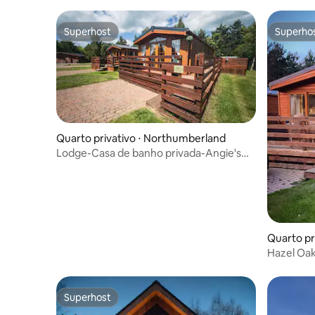
Superhost
Superho
Superhost
Superho
Quarto privativo ⋅ Northumberland
Lodge-Casa de banho privada-Angie's
Haven
Quarto pr
Hazel Oa
privativa
Superhost
Superhost