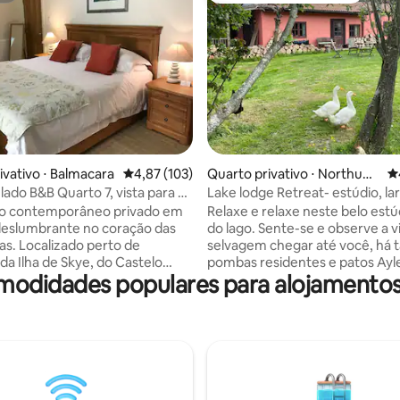
 média de 5, 4 avaliações
ivativo ⋅ Balmacara
4,87 de uma avaliação média de 5, 103 avalia
4,87 (103)
Quarto privativo ⋅ Northum
4
berland
lado B&B Quarto 7, vista para a
Lake lodge Retreat- estúdio, lar
lago
o contemporâneo privado em
Relaxe e relaxe neste belo estú
deslumbrante no coração das
do lago. Sente-se e observe a v
tas. Localizado perto de
selvagem chegar até você, há
da Ilha de Skye, do Castelo
pombas residentes e patos Ayl
omodidades populares para alojamentos
nan e de algumas das paisagens
Sazonalmente, há diferentes v
mbrantes da Escócia. Este
selvagens, flores e árvores flo
em uma cama de tamanho
ao redor do lago. Muito popular
cama
observadores de pássaros, cicli
 uma terceira pessoa pode ser
observadores de estrelas, perf
 por uma taxa extra. O
uma parada de uma noite ante
tem acesso privado do lado de
voo com o aeroporto de Newca
és de uma escada. No
apenas 5 km de distância. Um 