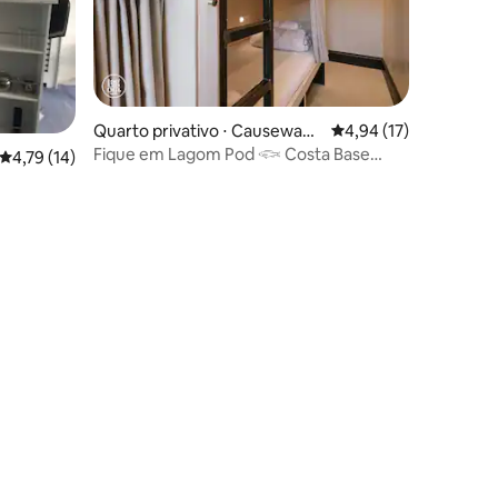
Quarto privativo ⋅ Causeway
4,94 de uma avaliação
4,94 (17)
Coast and Glens
Fique em Lagom Pod 𓆟 Costa Base
4,79 de uma avaliação média de 5, 14 avaliações
4,79 (14)
Ballycastle
ções