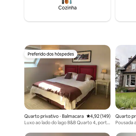
procuram uma experiência de férias de 5
Balmacar
Cozinha
estrelas. Reserve sua estadia agora no
quartos no
Rachel's Farm Luxury Holiday Homes!
favor, en
disponibil
Preferido dos hóspedes
Preferido dos hóspedes
Quarto privativo ⋅ Balmacara
4,92 de uma avaliação m
4,92 (149)
Quarto pr
Luxo ao lado do lago B&B Quarto 4, porta
Pousada 
da frente privativa
Terras Alt