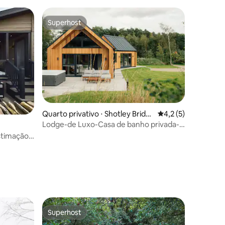
Superhost
Superhost
Quarto privativo ⋅ Shotley Bridg
4,2 de uma avaliaçã
4,2 (5)
e
Lodge-de Luxo-Casa de banho privada-
Countryside vi
stimação),
Superhost
Superhost