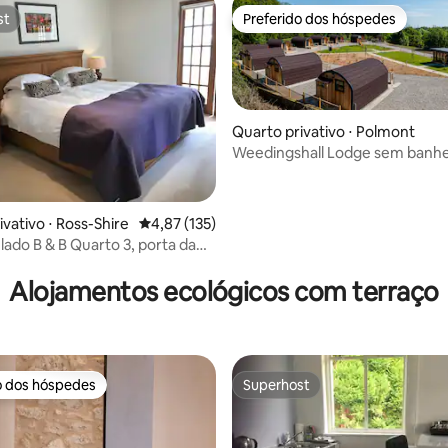
st
Preferido dos hóspedes
st
Preferido dos hóspedes
Quarto privativo ⋅ Polmont
Weedingshall Lodge sem banhe
hidromassagem
vativo ⋅ Ross-Shire
4,87 de uma avaliação média de 5, 135 avalia
4,87 (135)
lado B & B Quarto 3, porta da
ivada
Alojamentos ecológicos com terraço
o dos hóspedes
Superhost
o dos hóspedes
Superhost