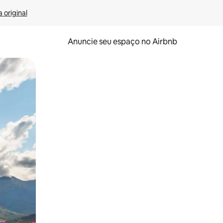
 original
Anuncie seu espaço no Airbnb
 deslizando o dedo na tela.