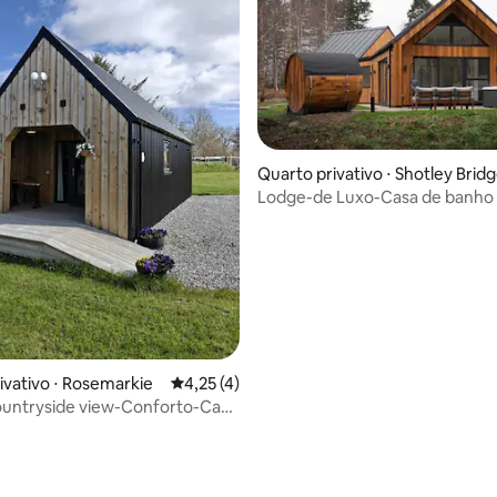
Quarto privativo ⋅ Shotley Brid
Lodge-de Luxo-Casa de banho p
com banheira
ivativo ⋅ Rosemarkie
4,25 de uma avaliação média de 5, 4 avalia
4,25 (4)
untryside view-Conforto-Casa
priv