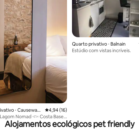
média de 5, 43 avaliações
Quarto privativo ⋅ Balnain
Estúdio com vistas incríveis.
ivativo ⋅ Causeway
4,94 de uma avaliação média de 5, 16 avalia
4,94 (16)
 Glens
gom Nomad 𓆟 Costa Base
Alojamentos ecológicos pet friendly
e