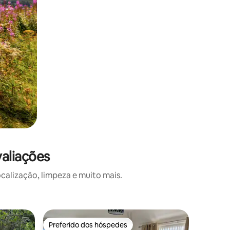
aliações
alização, limpeza e muito mais.
Quarto pr
Preferido dos hóspedes
Superho
Preferido dos hóspedes
Superho