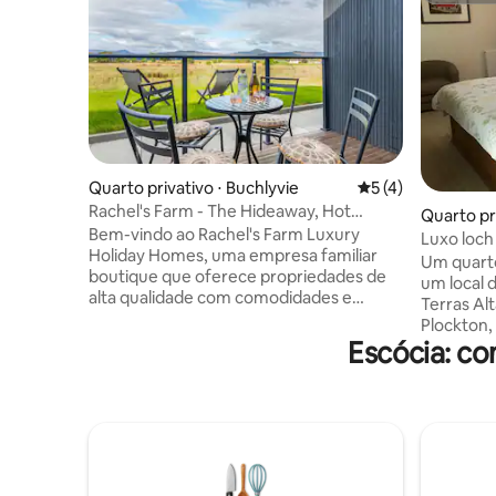
Quarto privativo ⋅ Buchlyvie
5 de uma avaliação
5 (4)
Rachel's Farm - The Hideaway, Hot
Quarto pr
Tub/Mountain Views
Bem-vindo ao Rachel's Farm Luxury
Luxo loch 
Holiday Homes, uma empresa familiar
floresta
Um quart
boutique que oferece propriedades de
um local 
alta qualidade com comodidades e
Terras Al
decoração luxuosas. Todas as nossas
Plockton, 
propriedades únicas (muitas com
Escócia: c
Eilean Do
BANHEIRAS DE HIDROMASSAGEM)
mais deslu
foram construídas/ convertidas por nós
quarto t
e apresentam interiores orientados por
superking. Se você solicitar uma 
design por Rachel. Com locais dentro e
dobrável,
ao redor de Edimburgo, e nossa bela
acomodada
localização na Rachel's Farm, Buchlyvie,
quarto 7 
Stirling-shire, atendemos àqueles que
fora atrav