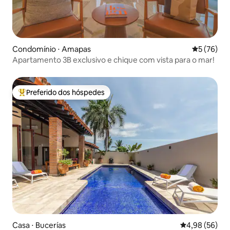
Condomínio ⋅ Amapas
5 de uma a
5 (76)
Apartamento 3B exclusivo e chique com vista para o mar!
Preferido dos hóspedes
Entre os melhores preferidos dos hóspedes
Casa ⋅ Bucerías
4,98 de uma a
4,98 (56)