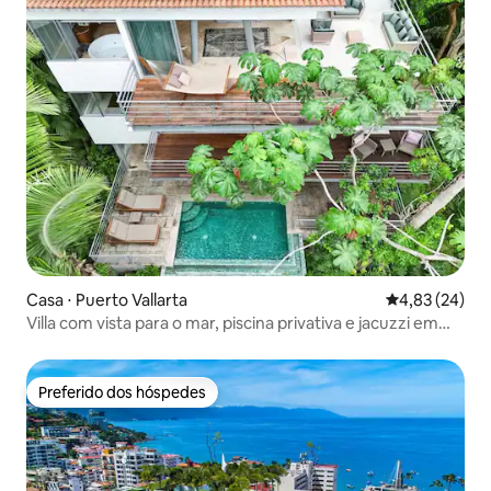
Casa ⋅ Puerto Vallarta
4,83 de uma a
4,83 (24)
Villa com vista para o mar, piscina privativa e jacuzzi em
Amapas
Preferido dos hóspedes
Preferido dos hóspedes