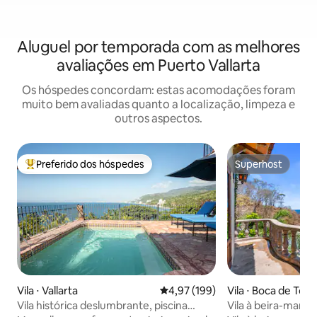
Aluguel por temporada com as melhores
avaliações em Puerto Vallarta
Os hóspedes concordam: estas acomodações foram
muito bem avaliadas quanto a localização, limpeza e
outros aspectos.
Preferido dos hóspedes
Superhost
Entre os melhores preferidos dos hóspedes
Superhost
Vila ⋅ Vallarta
4,97 de uma avaliação média de 
4,97 (199)
Vila ⋅ Boca de Tom
Vila histórica deslumbrante, piscina
Vila à beira-mar · P