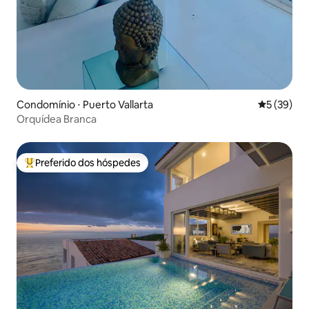
Condomínio ⋅ Puerto Vallarta
5 de uma a
5 (39)
Orquídea Branca
Preferido dos hóspedes
Entre os melhores preferidos dos hóspedes