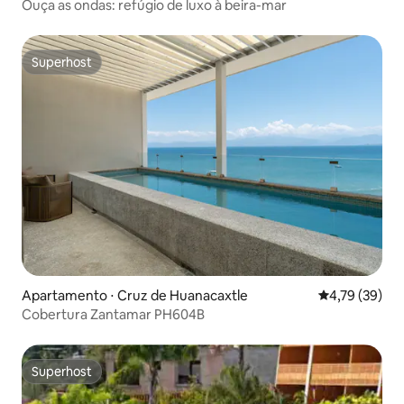
Ouça as ondas: refúgio de luxo à beira-mar
Superhost
Superhost
Apartamento ⋅ Cruz de Huanacaxtle
4,79 de uma a
4,79 (39)
Cobertura Zantamar PH604B
Superhost
Superhost