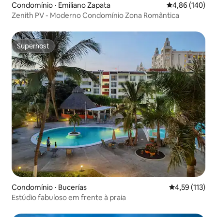
Condomínio ⋅ Emiliano Zapata
4,86 de uma av
4,86 (140)
Zenith PV - Moderno Condomínio Zona Romântica
Superhost
Superhost
Condomínio ⋅ Bucerías
4,59 de uma av
4,59 (113)
Estúdio fabuloso em frente à praia