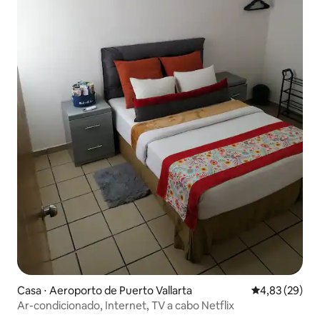
Casa ⋅ Aeroporto de Puerto Vallarta
4,83 de uma a
4,83 (29)
Ar-condicionado, Internet, TV a cabo Netflix