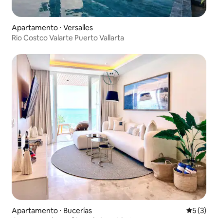
Apartamento ⋅ Versalles
Rio Costco Valarte Puerto Vallarta
Apartamento ⋅ Bucerías
5 de uma 
5 (3)