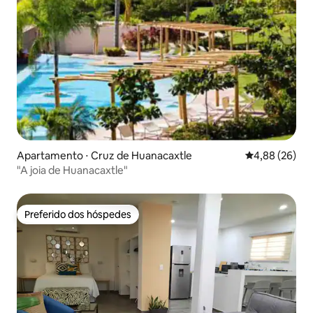
Apartamento ⋅ Cruz de Huanacaxtle
4,88 de uma a
4,88 (26)
"A joia de Huanacaxtle"
Preferido dos hóspedes
Preferido dos hóspedes