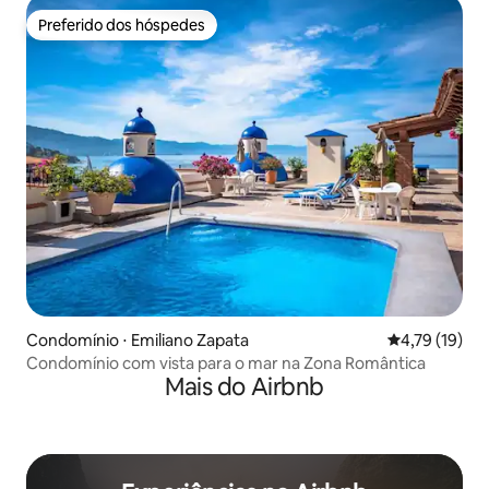
Preferido dos hóspedes
Preferido dos hóspedes
Condomínio ⋅ Emiliano Zapata
4,79 de uma a
4,79 (19)
Condomínio com vista para o mar na Zona Romântica
Mais do Airbnb