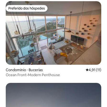
Preferido dos hóspedes
Preferido dos hóspedes
Condomínio ⋅ Bucerías
4,91 de uma a
4,91 (11)
Ocean Front-Modern Penthouse