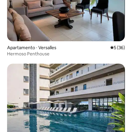
Apartamento ⋅ Versalles
5 de uma a
5 (36)
Hermoso Penthouse