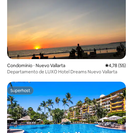
Condomínio ⋅ Nuevo Vallarta
4,78 de uma a
4,78 (55)
Departamento de LUXO Hotel Dreams Nuevo Vallarta
Superhost
Superhost