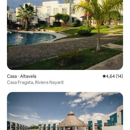
Casa ⋅ Altavela
4,64 de uma a
4,64 (14)
Casa Fragata, Riviera Nayarit