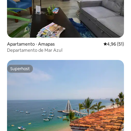
Apartamento ⋅ Amapas
4,96 de uma a
4,96 (51)
Departamento de Mar Azul
Superhost
Superhost