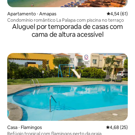
Apartamento ⋅ Amapas
4,54 de uma a
4,54 (61)
Condomínio romântico La Palapa com piscina no terraço
Aluguel por temporada de casas com
cama de altura acessível
Casa ⋅ Flamingos
4,68 de uma a
4,68 (25)
Refúgio tropical com flamingos perto da praia