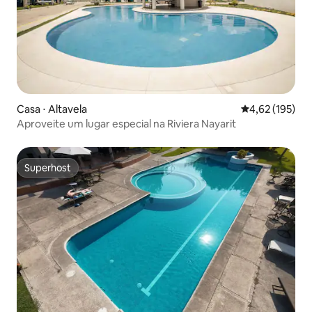
Casa ⋅ Altavela
4,62 de uma av
4,62 (195)
Aproveite um lugar especial na Riviera Nayarit
Superhost
Superhost