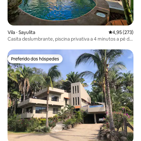
Vila ⋅ Sayulita
4,95 de uma av
4,95 (273)
Casita deslumbrante, piscina privativa a 4 minutos a pé da
praia
Preferido dos hóspedes
Preferido dos hóspedes