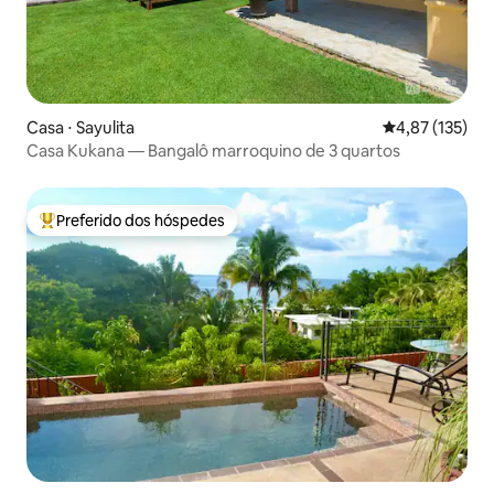
Casa ⋅ Sayulita
4,87 de uma av
4,87 (135)
Casa Kukana — Bangalô marroquino de 3 quartos
Preferido dos hóspedes
Entre os melhores preferidos dos hóspedes