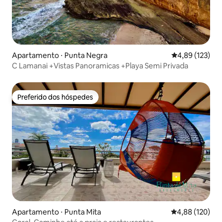
Apartamento ⋅ Punta Negra
4,89 de uma av
4,89 (123)
C Lamanai +Vistas Panoramicas +Playa Semi Privada
Preferido dos hóspedes
Preferido dos hóspedes
Apartamento ⋅ Punta Mita
4,88 de uma av
4,88 (120)