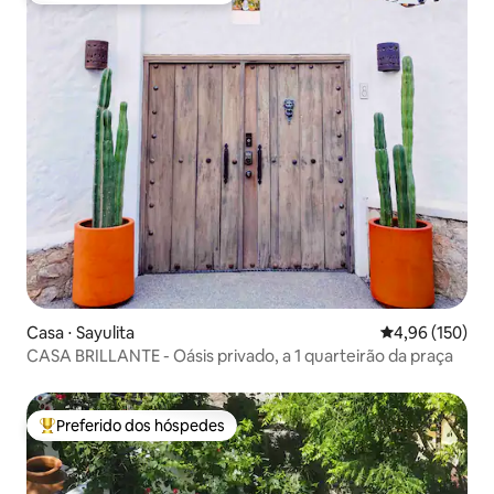
Casa ⋅ Sayulita
4,96 de uma av
4,96 (150)
CASA BRILLANTE - Oásis privado, a 1 quarteirão da praça
Preferido dos hóspedes
Entre os melhores preferidos dos hóspedes