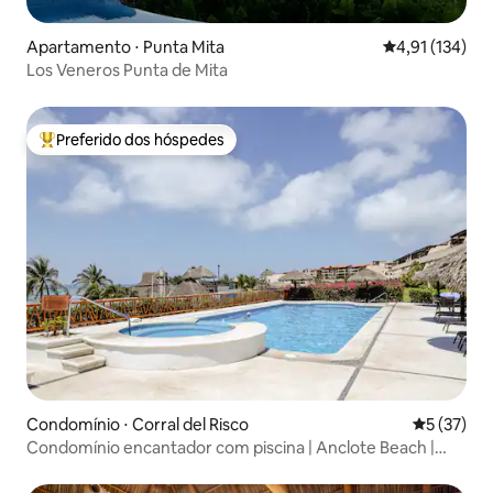
Apartamento ⋅ Punta Mita
4,91 de uma av
4,91 (134)
Los Veneros Punta de Mita
Preferido dos hóspedes
Entre os melhores preferidos dos hóspedes
Condomínio ⋅ Corral del Risco
5 de uma a
5 (37)
Condomínio encantador com piscina | Anclote Beach |
Punta Mita