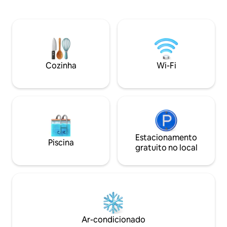
contemporâneas. Nossa vila fica no alto
segurança 24 hora
de uma montanha com vista panorâmica
que abrem comple
para a Baía de Banderas, Puerto Vallarta
localizado em Conchas
ao norte e Los Arcos ao sul. A localização
direto à praia, a u
e a coleção de vilas são amplamente
do centro de PV e 
reconhecidas como sendo algumas das
Muertos. Concierg
melhores que PV tem a oferecer devido
transporte do aer
Cozinha
Wi-Fi
à localização incomparável e aos lindos
supermercado, at
detalhes arquitetônicos do nosso
no condomínio e C
enclave de vilas. Este é o autêntico litoral
mais...
do México - todos os luxos modernos
em um cenário deslumbrante. É o nosso
paraíso e lar longe de casa, e temos
muito orgulho em compartilhá-lo com os
nossos hóspedes! A vila é sua! De frente
Estacionamento
Piscina
para trás e de cima para baixo! Estou
gratuito no local
sempre disponível por e-mail. Temos
também um gerente de propriedade
em PV, uma governanta,
jardineiro/responsável pela piscina e
serviços de manutenção regulares.
Como resultado, qualquer problema que
surja normalmente pode ser tratado
Ar-condicionado
rapidamente pela nossa equipe local.