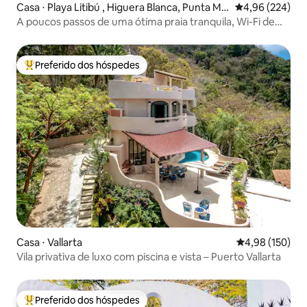
Casa ⋅ Playa Litibú , Higuera Blanca, Punta Mit
4,96 de uma ava
4,96 (224)
a
A poucos passos de uma ótima praia tranquila, Wi-Fi de
alta velocidade
Preferido dos hóspedes
Entre os melhores preferidos dos hóspedes
Casa ⋅ Vallarta
4,98 de uma av
4,98 (150)
Vila privativa de luxo com piscina e vista – Puerto Vallarta
Preferido dos hóspedes
Entre os melhores preferidos dos hóspedes