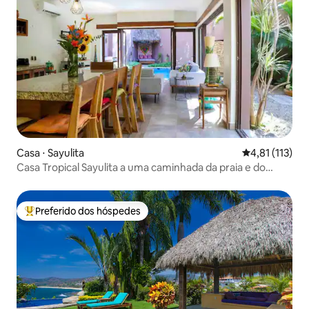
Casa ⋅ Sayulita
4,81 de uma av
4,81 (113)
Casa Tropical Sayulita a uma caminhada da praia e do
surfe
Preferido dos hóspedes
Entre os melhores preferidos dos hóspedes