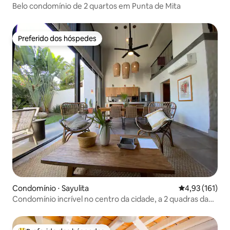
Belo condomínio de 2 quartos em Punta de Mita
Preferido dos hóspedes
Preferido dos hóspedes
Condomínio ⋅ Sayulita
4,93 de uma av
4,93 (161)
Condomínio incrível no centro da cidade, a 2 quadras da
praia