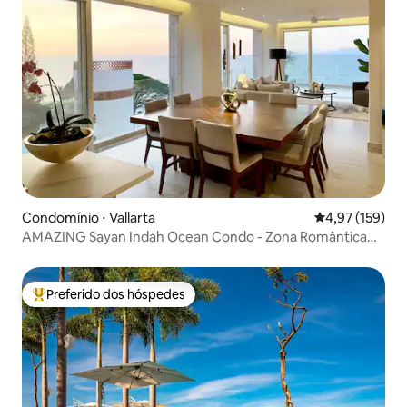
Condomínio ⋅ Vallarta
4,97 de uma av
4,97 (159)
AMAZING Sayan Indah Ocean Condo - Zona Romântica
#B
Preferido dos hóspedes
Entre os melhores preferidos dos hóspedes