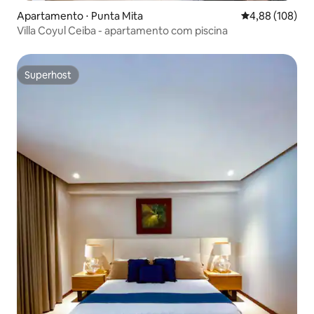
Apartamento ⋅ Punta Mita
4,88 de uma av
4,88 (108)
Villa Coyul Ceiba - apartamento com piscina
Superhost
Superhost