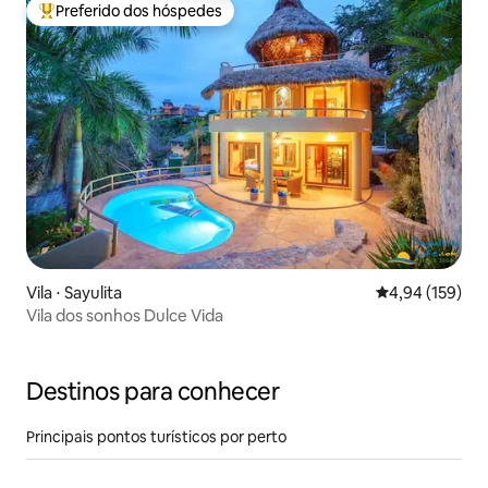
Preferido dos hóspedes
Entre os melhores preferidos dos hóspedes
Vila ⋅ Sayulita
4,94 de uma av
4,94 (159)
Vila dos sonhos Dulce Vida
Destinos para conhecer
Principais pontos turísticos por perto