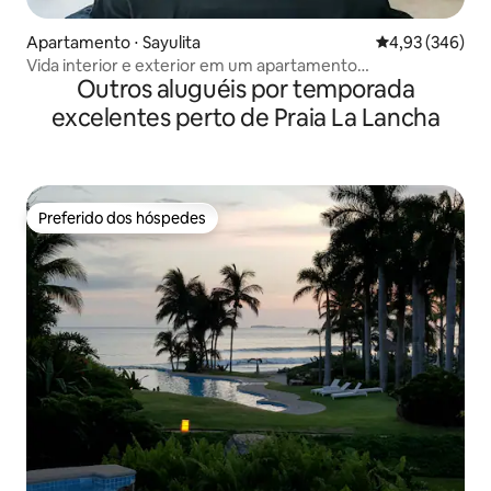
Apartamento ⋅ Sayulita
4,93 de uma ava
4,93 (346)
Vida interior e exterior em um apartamento
Outros aluguéis por temporada
aconchegante cercado de vegetação
excelentes perto de Praia La Lancha
Preferido dos hóspedes
Preferido dos hóspedes