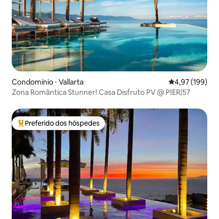
Condomínio ⋅ Vallarta
4,97 de uma av
4,97 (199)
Zona Romântica Stunner! Casa Disfruto PV @ PIER|57
Preferido dos hóspedes
Entre os melhores preferidos dos hóspedes