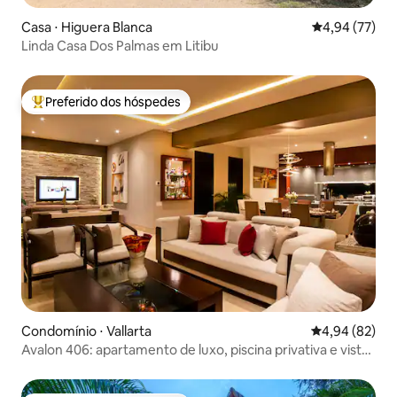
Casa ⋅ Higuera Blanca
4,94 de uma a
4,94 (77)
Linda Casa Dos Palmas em Litibu
Preferido dos hóspedes
Entre os melhores preferidos dos hóspedes
Condomínio ⋅ Vallarta
4,94 de uma a
4,94 (82)
Avalon 406: apartamento de luxo, piscina privativa e vista
divina