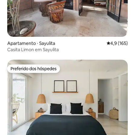
Apartamento ⋅ Sayulita
4,9 de uma av
4,9 (165)
Casita Limon em Sayulita
Preferido dos hóspedes
Preferido dos hóspedes