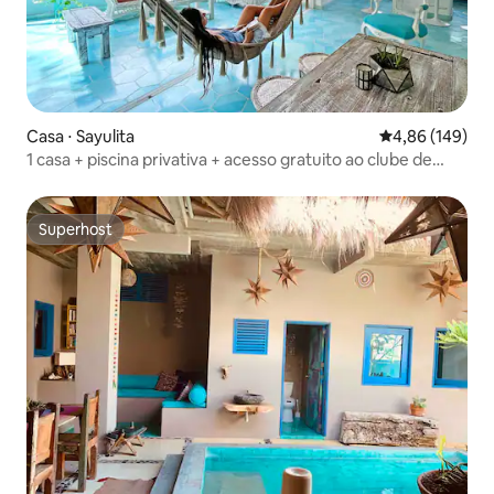
Casa ⋅ Sayulita
4,86 de uma av
4,86 (149)
1 casa + piscina privativa + acesso gratuito ao clube de
praia
Superhost
Superhost