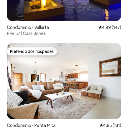
Condomínio ⋅ Vallarta
4,99 de uma av
4,99 (147)
Píer 57 | Casa Bones
Preferido dos hóspedes
Preferido dos hóspedes
Condomínio ⋅ Punta Mita
4,85 de uma av
4,85 (131)