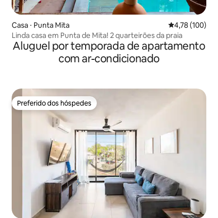
Casa ⋅ Punta Mita
4,78 de uma av
4,78 (100)
Linda casa em Punta de Mita! 2 quarteirões da praia
Aluguel por temporada de apartamento
com ar-condicionado
Preferido dos hóspedes
Preferido dos hóspedes