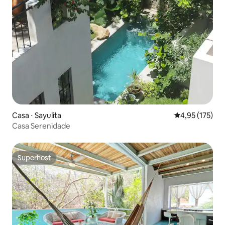
Casa ⋅ Sayulita
4,95 de uma av
4,95 (175)
Casa Serenidade
Superhost
Superhost