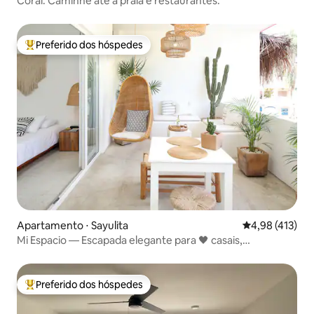
Coral. Caminhe até a praia e restaurantes.
Preferido dos hóspedes
Entre os melhores preferidos dos hóspedes
Apartamento ⋅ Sayulita
4,98 de uma av
4,98 (413)
Mi Espacio — Escapada elegante para 🖤 casais,
cobertura/piscina
Preferido dos hóspedes
Entre os melhores preferidos dos hóspedes