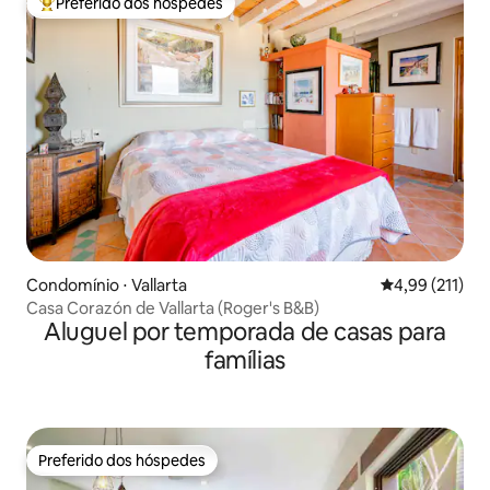
Preferido dos hóspedes
Entre os melhores preferidos dos hóspedes
Condomínio ⋅ Vallarta
4,99 de uma av
4,99 (211)
Casa Corazón de Vallarta (Roger's B&B)
Aluguel por temporada de casas para
famílias
Preferido dos hóspedes
Preferido dos hóspedes