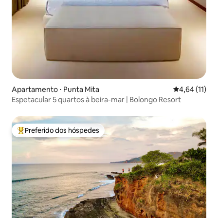
Apartamento ⋅ Punta Mita
4,64 de uma a
4,64 (11)
Espetacular 5 quartos à beira-mar | Bolongo Resort
Preferido dos hóspedes
Entre os melhores preferidos dos hóspedes