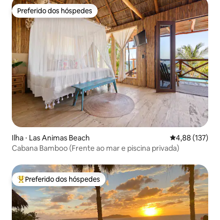
Preferido dos hóspedes
Preferido dos hóspedes
Ilha ⋅ Las Animas Beach
4,88 de uma av
4,88 (137)
Cabana Bamboo (Frente ao mar e piscina privada)
Preferido dos hóspedes
Entre os melhores preferidos dos hóspedes