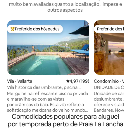
muito bem avaliadas quanto a localização, limpeza e
outros aspectos.
Preferido dos hóspedes
Preferido dos hó
Entre os melhores preferidos dos hóspedes
Preferido dos hó
Vila ⋅ Vallarta
4,97 de uma avaliação média de 
4,97 (199)
Condomínio ⋅ Valla
Vila histórica deslumbrante, piscina
UNIDADE DE CAN
privativa e vista de 280°
FRENTE DE PRAIA
Mergulhe na refrescante piscina privada
Unidade de canto 
e maravilhe-se com as vistas
deslumbrante, 2 q
panorâmicas da baía. Esta vila reflete a
oferece vista des
sofisticação mexicana do velho mundo
Bandares. Novo c
Comodidades populares para aluguel
com vigas de madeira expostas, azulejos
estilo resort que o
pintados à mão e antiguidades coloniais
grandes, academia
por temporada perto de Praia La Lancha
ao lado de comodidades
cobertura, limpez