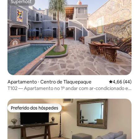
Superhost
Superhost
Apartamento ⋅ Centro de Tlaquepaque
4,66 de uma a
4,66 (44)
T102 — Apartamento no 1º andar com ar-condicionado e
piscina
Preferido dos hóspedes
Preferido dos hóspedes