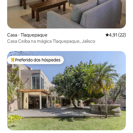
Casa ⋅ Tlaquepaque
4,91 de uma a
4,91 (22)
Casa Ceiba na mágica Tlaquepaque, Jalisco
Preferido dos hóspedes
Entre os melhores preferidos dos hóspedes