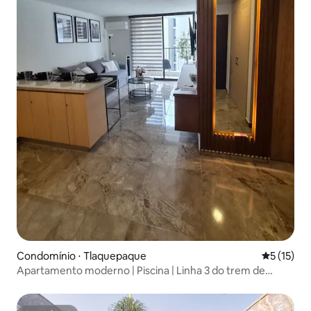
Condomínio ⋅ Tlaquepaque
5 de uma a
5 (15)
Apartamento moderno | Piscina | Linha 3 do trem de
Tlaquepaque