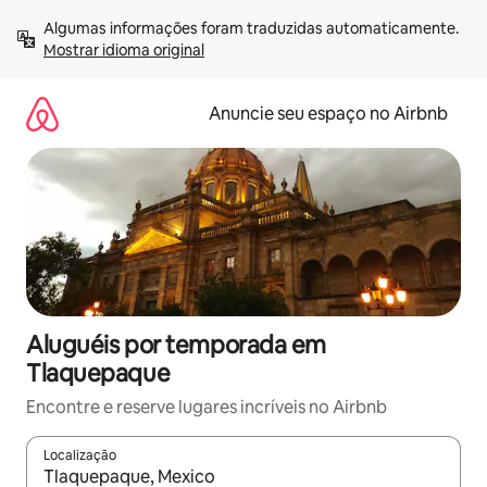
Pular
Algumas informações foram traduzidas automaticamente. 
para
Mostrar idioma original
o
conteúdo
Anuncie seu espaço no Airbnb
Aluguéis por temporada em
Tlaquepaque
Encontre e reserve lugares incríveis no Airbnb
Localização
Quando os resultados estiverem disponíveis, explore-os usando