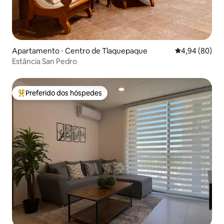
Apartamento ⋅ Centro de Tlaquepaque
4,94 de uma av
4,94 (80)
Estância San Pedro
Preferido dos hóspedes
Entre os melhores preferidos dos hóspedes