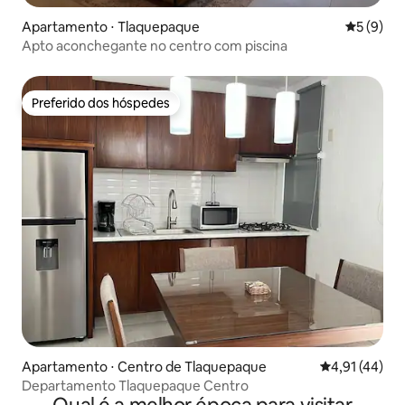
Apartamento ⋅ Tlaquepaque
5 de uma 
5 (9)
Apto aconchegante no centro com piscina
Preferido dos hóspedes
Preferido dos hóspedes
Apartamento ⋅ Centro de Tlaquepaque
4,91 de uma a
4,91 (44)
Departamento Tlaquepaque Centro