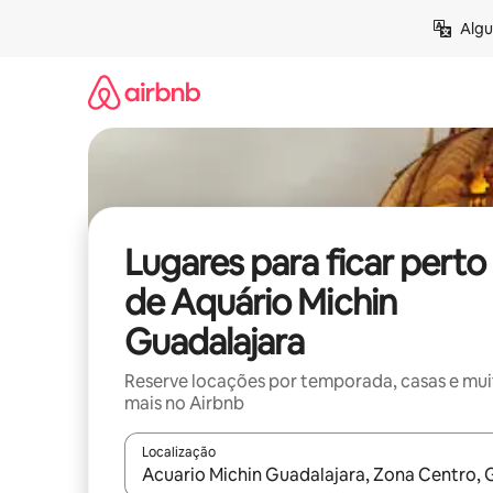
Pular
Algu
para
o
conteúdo
Lugares para ficar perto
de Aquário Michin
Guadalajara
Reserve locações por temporada, casas e mu
mais no Airbnb
Localização
Quando os resultados estiverem disponíveis, expl