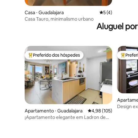
Casa ⋅ Guadalajara
5 de uma avaliação
5 (4)
Casa Tauro, minimalismo urbano
Aluguel po
Preferido dos hóspedes
Prefe
Entre os melhores preferidos dos hóspedes
Entre os
Apartamen
Design ex
Apartamento ⋅ Guadalajara
4,98 de uma avaliação m
4,98 (105)
sonhos!
¡Apartamento elegante em Ladron de
Guevara! 1001