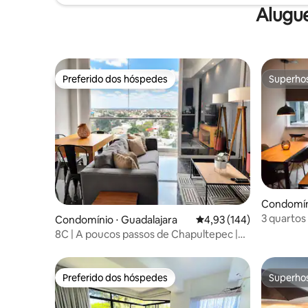
Alugu
Preferido dos hóspedes
Superho
Preferido dos hóspedes
Superho
Condomíni
3 quartos
Condomínio ⋅ Guadalajara
4,93 de uma avaliação m
4,93 (144)
Glorieta 
8C | A poucos passos de Chapultepec |
Vistas da cidade
Preferido dos hóspedes
Superho
Preferido dos hóspedes
Superho