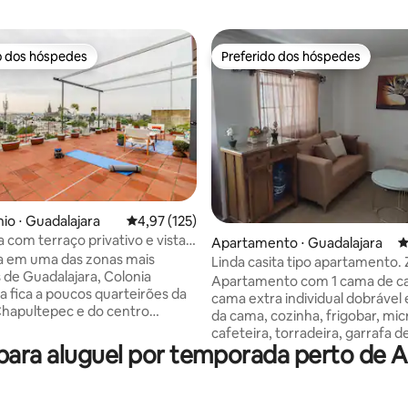
o dos hóspedes
Preferido dos hóspedes
o dos hóspedes
Preferido dos hóspedes
édia de 5, 162 avaliações
o ⋅ Guadalajara
4,97 de uma avaliação média de 5, 125 avalia
4,97 (125)
 com terraço privativo e vistas
Apartamento ⋅ Guadalajara
4
cas
a em uma das zonas mais
Linda casita tipo apartamento.
 de Guadalajara, Colonia
centro
Apartamento com 1 cama de ca
 fica a poucos quarteirões da
cama extra individual dobrável
hapultepec e do centro
da cama, cozinha, frigobar, mi
 de Guadalajara. Desfrute do
cafeteira, torradeira, garrafa d
da manhã no seu terraço
ara aluguel por temporada perto de Aq
talheres e pequeno pátio com 
nquanto aprecia o nascer do sol
cadeiras aconchegantes. Localização
 nas espreguiçadeiras enquanto
central a poucos passos da Av. 
ito. Ideal para trabalho.
Díaz de León e Avenida Ávila 