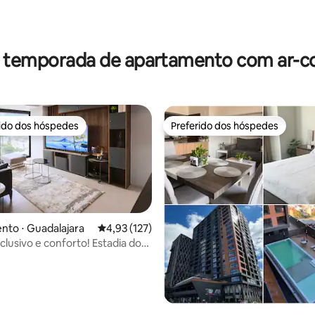
 média de 5, 4 avaliações
r temporada de apartamento com ar-c
rido dos hóspedes
Preferido dos hóspedes
 melhores preferidos dos hóspedes
Preferido dos hóspedes
to ⋅ Guadalajara
4,93 de uma avaliação média de 5, 127 avalia
4,93 (127)
clusivo e conforto! Estadia dos
édia de 5, 105 avaliações