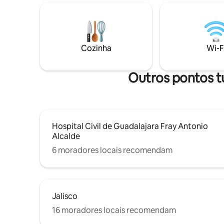
Guadalajara. Localização central: a uma
Na área 
curta distância a pé do Teatro Degollado,
grande var
da Catedral e perto do Paseo Alcalde.
mercados,
Primeiro lugar no Prêmio Anual de
descobrir
Conservação e Restauração de Lugares
por sua c
Cozinha
Wi-F
Históricos de 2020.
adoráveis
Outros pontos tu
Hospital Civil de Guadalajara Fray Antonio
Alcalde
6 moradores locais recomendam
Jalisco
16 moradores locais recomendam