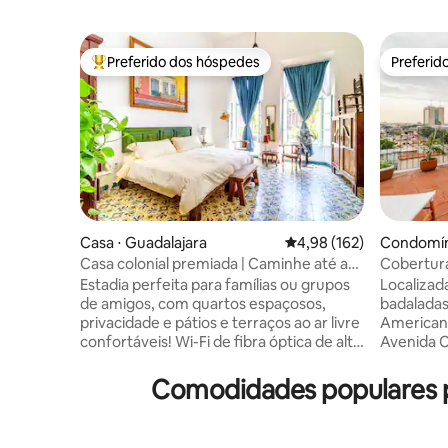
Preferido dos hóspedes
Preferid
Entre os melhores preferidos dos hóspedes
Preferid
Casa ⋅ Guadalajara
4,98 de uma avaliação m
4,98 (162)
Condomíni
Casa colonial premiada | Caminhe até a
Cobertura
catedral
panorâmi
Estadia perfeita para famílias ou grupos
Localizad
de amigos, com quartos espaçosos,
badaladas
privacidade e pátios e terraços ao ar livre
Americana
confortáveis! Wi-Fi de fibra óptica de alta
Avenida C
velocidade em cada cantinho, espaço de
histórico
trabalho dedicado e muito mais Bela casa
seu café 
Comodidades populares p
de 2.700 pés quadrados construída na
privado e
virada do século XX, lindamente
ou relaxa
renovada. Fique em uma casa da antiga
lê o seu livro favor