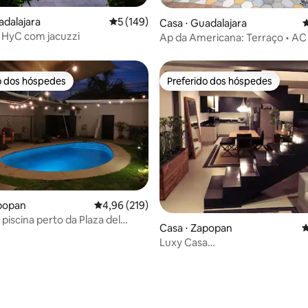
édia de 5, 121 avaliações
adalajara
5 de uma avaliação média de 5, 149 avalia
5 (149)
Casa ⋅ Guadalajara
4
 HyC com jacuzzi
Ap da Americana: Terraço • A
Office
o dos hóspedes
Preferido dos hóspedes
o dos hóspedes
Preferido dos hóspedes
apopan
4,96 de uma avaliação média de 5, 219 avalia
4,96 (219)
piscina perto da Plaza del
Casa ⋅ Zapopan
4
 GDL
Luxy Casa
A/Acond/Zapopan/Andares/Co