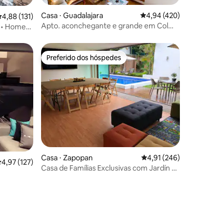
ções
Casa ⋅ Guadalajara
4,94 de uma avaliação 
4,94 (420)
,88 de uma avaliação média de 5, 131 avaliações
4,88 (131)
Apto. aconchegante e grande em Col
C • Home
Americana * Ótima localização
Preferido dos hóspedes
Preferido dos hóspedes
ções
Casa ⋅ Zapopan
4,91 de uma avaliação 
4,91 (246)
,97 de uma avaliação média de 5, 127 avaliações
4,97 (127)
Casa de Famílias Exclusivas com Jardín y
Alberca Privada
lomos/Jacuzzi