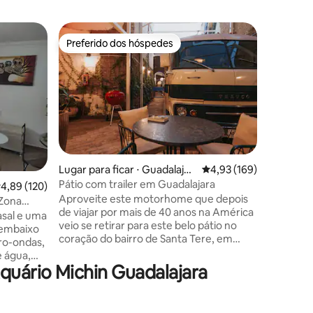
Apartame
Preferido dos hóspedes
Prefe
Preferido dos hóspedes
Entre o
Apartame
com uma 
Fique no cor
apartame
oferece u
imbatível
um parque cen
conectivi
¡Pet frie
cultural.
ções
Lugar para ficar ⋅ Guadalajar
4,93 de uma avaliação 
4,93 (169)
horas, e
a
Pátio com trailer em Guadalajara
,89 de uma avaliação média de 5, 120 avaliações
4,89 (120)
elevador. No portão do saguão fica
Aproveite este motorhome que depois
estação d
 Zona
de viajar por mais de 40 anos na América
lugares 
sal e uma
veio se retirar para este belo pátio no
Guadalaj
 embaixo
coração do bairro de Santa Tere, em
de bicicle
cro-ondas,
Guadalajara Viva o pátio Diéguez com
e água,
todas as comodidades modernas que
uário Michin Guadalajara
fonte e
você sonharia em ter em um
acampamento no coração da cidade.
Enrique
Aqui você pode desfrutar de um espaço
Camacho.