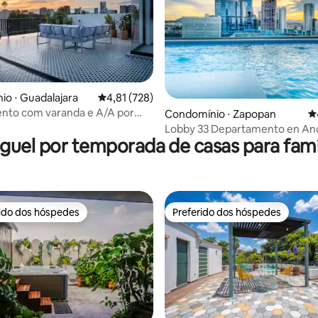
o ⋅ Guadalajara
4,81 de uma avaliação média de 5, 728 avalia
4,81 (728)
nto com varanda e A/A por
édia de 5, 225 avaliações
Condomínio ⋅ Zapopan
4
apso at Alarcón
Lobby 33 Departamento en An
guel por temporada de casas para famí
rido dos hóspedes
Preferido dos hóspedes
 melhores preferidos dos hóspedes
Preferido dos hóspedes