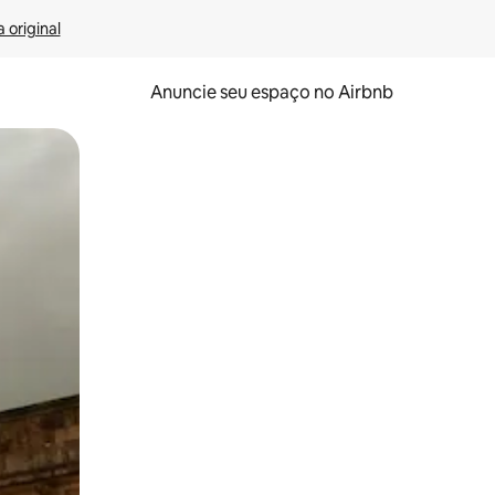
 original
Anuncie seu espaço no Airbnb
 deslizando o dedo na tela.