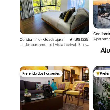
Condomíni
Apartame
Condomínio ⋅ Guadalajara
4,98 de uma avaliação m
4,98 (225)
Chapu | L
Lindo apartamento | Vista incrível | Bairro
Alu
histórico
Preferido dos hóspedes
Prefe
Preferido dos hóspedes
Entre os