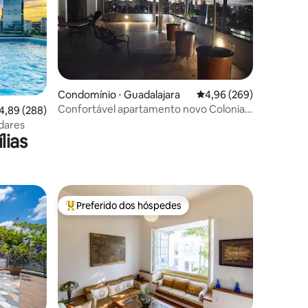
ções
Condomínio ⋅ Guadalajara
4,96 de uma avaliação m
4,96 (269)
Confortável apartamento novo Colonia
,89 de uma avaliação média de 5, 288 avaliações
4,89 (288)
Americana
dares
lias
Preferido dos hóspedes
Entre os melhores preferidos dos hóspedes