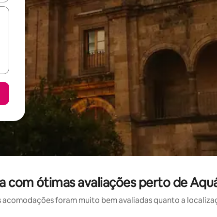
 com ótimas avaliações perto de Aquá
 acomodações foram muito bem avaliadas quanto a localizaçã