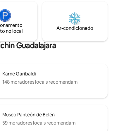
ao ar livre muito aconchegante que tem
 da
uma pilha de hidromassagem aquecida,
amacho)
churrasqueira e mesa de terraço
, Uber O
cercada por vegetação ideal para
principais
desfrutar das melhores noites.
ionamento
e
Ar-condicionado
to no local
ichin Guadalajara
Karne Garibaldi
148 moradores locais recomendam
Museo Panteón de Belén
59 moradores locais recomendam