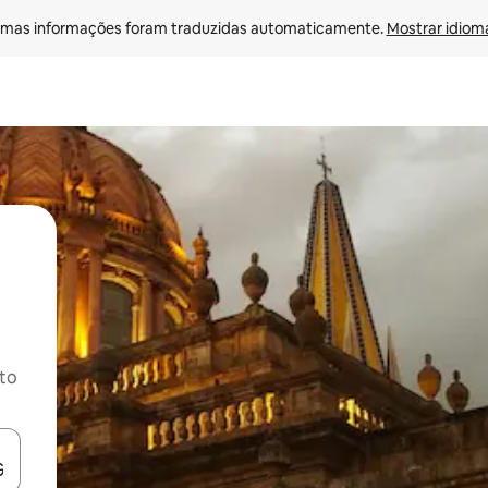
mas informações foram traduzidas automaticamente. 
Mostrar idioma
ito
ore-os usando as seta para cima e para baixo do teclado ou tocando e