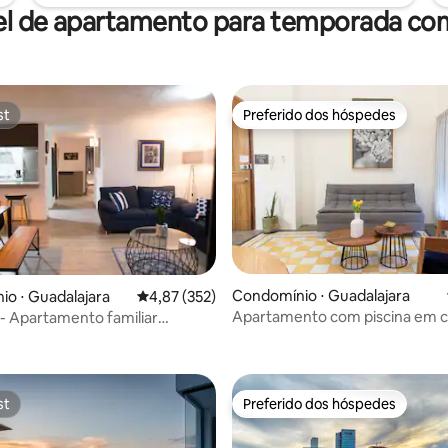
el de apartamento para temporada com
st
Preferido dos hóspedes
st
Preferido dos hóspedes
Condomínio ⋅ Guadalajara
o ⋅ Guadalajara
4,87 de uma avaliação média de 5, 352 avalia
4,87 (352)
Apartamento com piscina em c
 - Apartamento familiar
édia de 5, 144 avaliações
colonial, centro histórico
La Normal
st
Preferido dos hóspedes
st
Preferido dos hóspedes