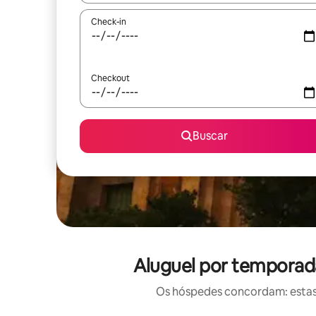
Check-in
Checkout
Buscar
Aluguel por temporada
Os hóspedes concordam: estas