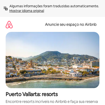
Pular
Algumas informações foram traduzidas automaticamente. 
para
Mostrar idioma original
o
conteúdo
Anuncie seu espaço no Airbnb
Puerto Vallarta: resorts
Encontre resorts incríveis no Airbnb e faça sua reserva