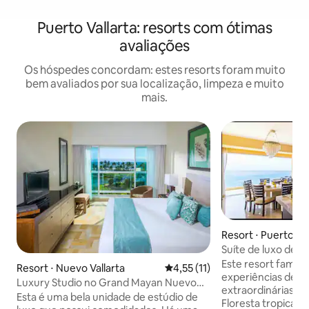
Puerto Vallarta: resorts com ótimas
avaliações
Os hóspedes concordam: estes resorts foram muito
bem avaliados por sua localização, limpeza e muito
mais.
Resort ⋅ Puerto Val
Suíte de luxo de d
Este resort famili
Resort ⋅ Nuevo Vallarta
4,55 de uma avaliação média de
4,55 (11)
experiências de fé
Luxury Studio no Grand Mayan Nuevo
extraordinárias de
Vallarta
Esta é uma bela unidade de estúdio de
Floresta tropical