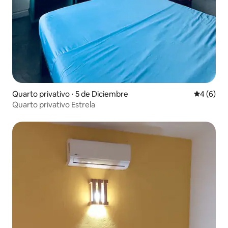
Quarto privativo ⋅ 5 de Diciembre
4 de uma 
4 (6)
Quarto privativo Estrela