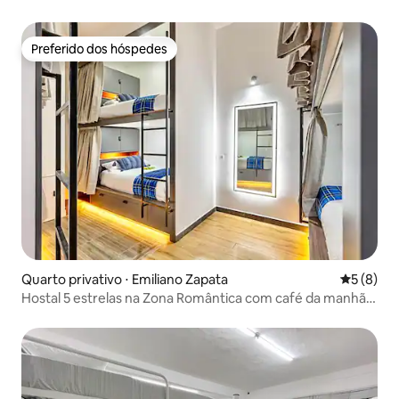
Preferido dos hóspedes
Preferido dos hóspedes
Quarto privativo ⋅ Emiliano Zapata
5 de uma 
5 (8)
Hostal 5 estrelas na Zona Romântica com café da manhã
gratuito