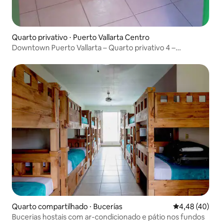
Quarto privativo ⋅ Puerto Vallarta Centro
Downtown Puerto Vallarta – Quarto privativo 4 –
Pensamento
Quarto compartilhado ⋅ Bucerías
4,48 de uma a
4,48 (40)
Bucerias hostais com ar-condicionado e pátio nos fundos