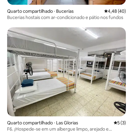
Quarto compartilhado ⋅ Bucerías
4,48 de uma a
4,48 (40)
Bucerias hostais com ar-condicionado e pátio nos fundos
Quarto compartilhado ⋅ Las Glorias
5 de uma 
5 (3)
F6. ¡Hospede-se em um albergue limpo, arejado e