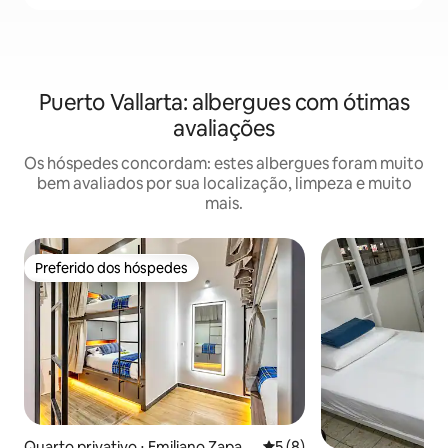
Puerto Vallarta: albergues com ótimas
avaliações
Os hóspedes concordam: estes albergues foram muito
bem avaliados por sua localização, limpeza e muito
mais.
Preferido dos hóspedes
Preferido dos hóspedes
Quarto privativo ⋅ Emiliano Zapat
5 de uma avaliação média d
5 (8)