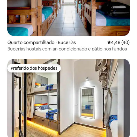
Quarto compartilhado ⋅ Bucerías
4,48 de uma a
4,48 (40)
Bucerias hostais com ar-condicionado e pátio nos fundos
Preferido dos hóspedes
Preferido dos hóspedes