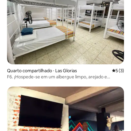
Quarto compartilhado ⋅ Las Glorias
5 de uma 
5 (3)
F6. ¡Hospede-se em um albergue limpo, arejado e
relaxante!