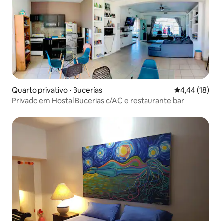
Quarto privativo ⋅ Bucerías
4,44 de uma a
4,44 (18)
Privado em Hostal Bucerias c/AC e restaurante bar