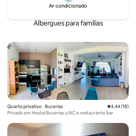
Ar-condicionado
Albergues para famílias
Quarto privativo ⋅ Bucerías
4,44 de uma a
4,44 (18)
Privado em Hostal Bucerias c/AC e restaurante bar