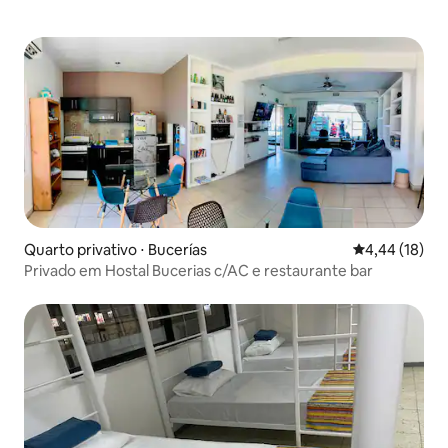
Quarto privativo ⋅ Bucerías
4,44 de uma a
4,44 (18)
Privado em Hostal Bucerias c/AC e restaurante bar