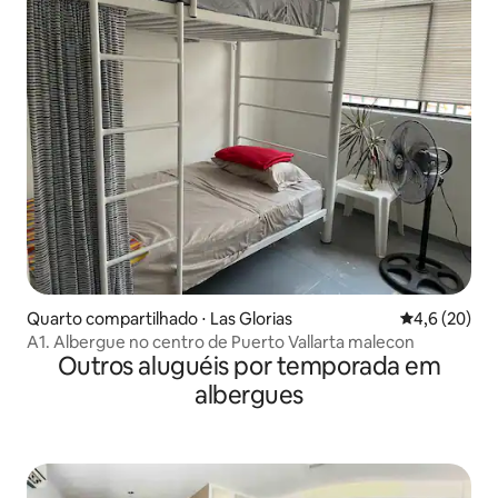
Quarto compartilhado ⋅ Las Glorias
4,6 de uma a
4,6 (20)
A1. Albergue no centro de Puerto Vallarta malecon
Outros aluguéis por temporada em
albergues