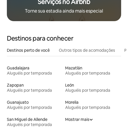
Serviços no Airbnb
Torne sua estadia ainda mais especial
Destinos para conhecer
Destinos perto de você
Outros tipos de acomodações
Pr
Guadalajara
Mazatlán
Aluguéis por temporada
Aluguéis por temporada
Zapopan
León
Aluguéis por temporada
Aluguéis por temporada
Guanajuato
Morelia
Aluguéis por temporada
Aluguéis por temporada
San Miguel de Allende
Mostrar mais
Aluguéis por temporada