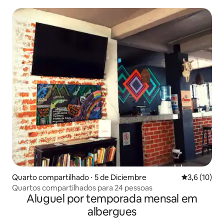
relaxante!
Quarto compartilhado ⋅ 5 de Diciembre
3,6 de uma a
3,6 (10)
Quartos compartilhados para 24 pessoas
Aluguel por temporada mensal em
albergues