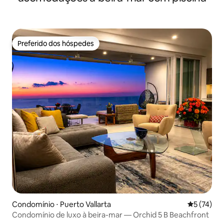
Preferido dos hóspedes
Preferido dos hóspedes
Condomínio ⋅ Puerto Vallarta
5 de uma a
5 (74)
Condomínio de luxo à beira-mar — Orchid 5 B Beachfront