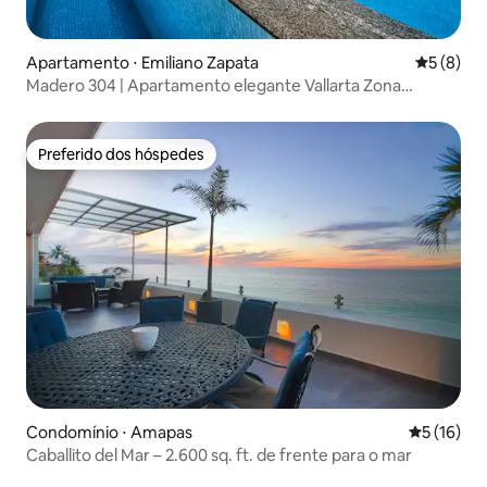
Apartamento ⋅ Emiliano Zapata
5 de uma 
5 (8)
Madero 304 | Apartamento elegante Vallarta Zona
Romântica
Preferido dos hóspedes
Preferido dos hóspedes
Condomínio ⋅ Amapas
5 de uma a
5 (16)
Caballito del Mar – 2.600 sq. ft. de frente para o mar