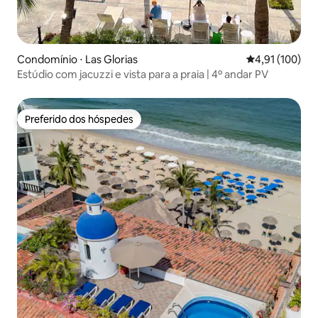
Condomínio ⋅ Las Glorias
4,91 de uma av
4,91 (100)
Estúdio com jacuzzi e vista para a praia | 4º andar PV
Preferido dos hóspedes
Preferido dos hóspedes