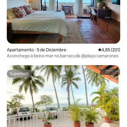
Apartamento ⋅ 5 de Diciembre
4,85 de uma av
4,85 (201)
Aconchego à beira-mar no barracuda @playa camarones
Superhost
Superhost