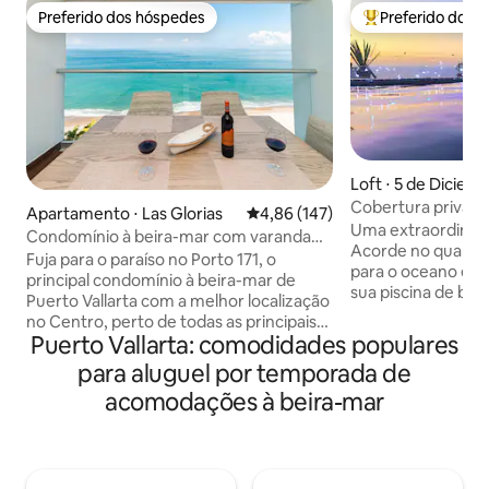
Preferido dos hóspedes
Preferido dos 
Preferido dos hóspedes
Entre os melhore
Loft ⋅ 5 de Diciem
Cobertura privativ
Apartamento ⋅ Las Glorias
4,86 de uma avaliação média de 
4,86 (147)
de borda infinita e
Uma extraordinári
Condomínio à beira-mar com varanda
Acorde no quarto 
privativa. Localização!
Fuja para o paraíso no Porto 171, o
para o oceano e, e
principal condomínio à beira-mar de
sua piscina de bord
Puerto Vallarta com a melhor localização
enquanto o Pacífi
no Centro, perto de todas as principais
horizonte. Perfeito para uma escapada
Puerto Vallarta: comodidades populares
atrações. Este estúdio oferece vistas
romântica. A área
deslumbrantes para o mar, uma
para aluguel por temporada de
smart TV rotativa
confortável cama king size, sofá cama,
quer que esteja na
acomodações à beira-mar
cozinha, banheiro e uma máquina de
totalmente equipa
lavar/secar roupa completa. Desfrute da
tudo o que você p
varanda privada com vista para a piscina
querer sair + local
e para o mar, ou relaxe na piscina de
apenas 2 quarteirõ
borda infinita à beira-mar, jacuzzi, spa e