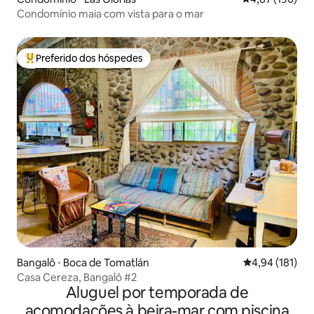
Condomínio maia com vista para o mar
Preferido dos hóspedes
Entre os melhores preferidos dos hóspedes
Bangalô ⋅ Boca de Tomatlán
4,94 de uma av
4,94 (181)
Casa Cereza, Bangalô #2
Aluguel por temporada de
acomodações à beira-mar com piscina