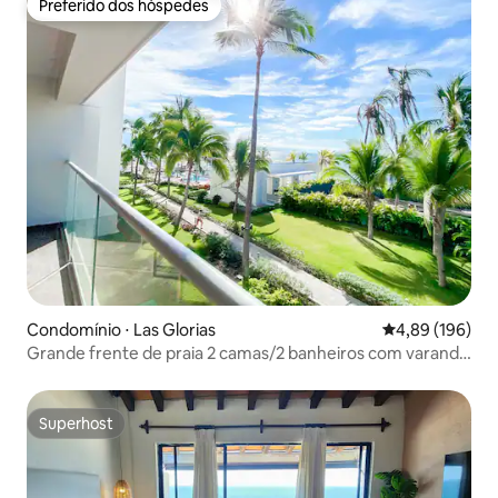
Preferido dos hóspedes
Preferido dos hóspedes
Condomínio ⋅ Las Glorias
4,89 de uma av
4,89 (196)
Grande frente de praia 2 camas/2 banheiros com varanda
com vista para o mar
Superhost
Superhost