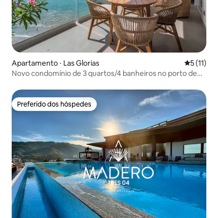
Apartamento ⋅ Las Glorias
5 de uma a
5 (11)
Novo condomínio de 3 quartos/4 banheiros no porto de
Puerto Vallarta 803
Preferido dos hóspedes
Preferido dos hóspedes