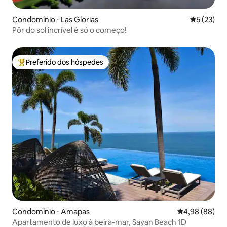
Condomínio ⋅ Las Glorias
5 de uma a
5 (23)
Pôr do sol incrível é só o começo!
Preferido dos hóspedes
Entre os melhores preferidos dos hóspedes
Condomínio ⋅ Amapas
4,98 de uma av
4,98 (88)
Apartamento de luxo à beira-mar, Sayan Beach 1D