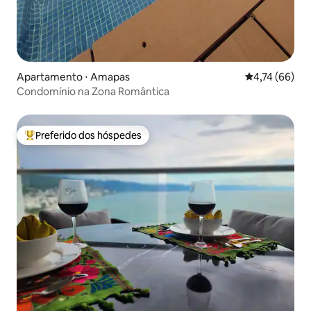
Apartamento ⋅ Amapas
4,74 de uma a
4,74 (66)
Condomínio na Zona Romântica
Preferido dos hóspedes
Entre os melhores preferidos dos hóspedes