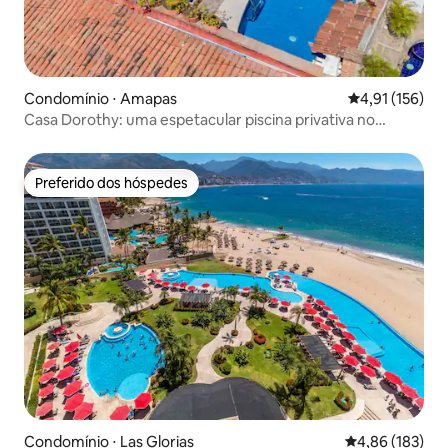
Condomínio ⋅ Amapas
4,91 de uma av
4,91 (156)
Casa Dorothy: uma espetacular piscina privativa no
terraço
Preferido dos hóspedes
Preferido dos hóspedes
Condomínio ⋅ Las Glorias
4,86 de uma av
4,86 (183)