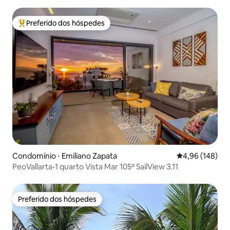
Preferido dos hóspedes
Entre os melhores preferidos dos hóspedes
Condomínio ⋅ Emiliano Zapata
4,96 de uma av
4,96 (148)
PeoVallarta-1 quarto Vista Mar 105º SailView 3.11
Preferido dos hóspedes
Preferido dos hóspedes