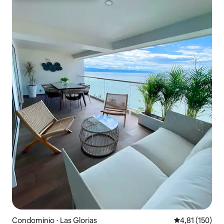
Condomínio ⋅ Las Glorias
4,81 de uma av
4,81 (150)