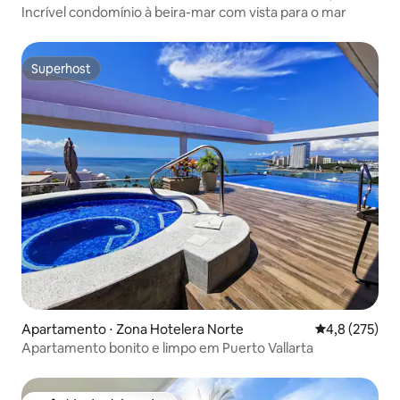
Incrível condomínio à beira-mar com vista para o mar
Superhost
Superhost
Apartamento ⋅ Zona Hotelera Norte
4,8 de uma av
4,8 (275)
Apartamento bonito e limpo em Puerto Vallarta