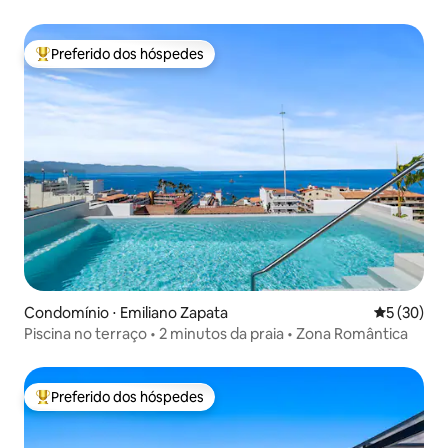
Preferido dos hóspedes
Entre os melhores preferidos dos hóspedes
Condomínio ⋅ Emiliano Zapata
5 de uma a
5 (30)
Piscina no terraço • 2 minutos da praia • Zona Romântica
Preferido dos hóspedes
Entre os melhores preferidos dos hóspedes