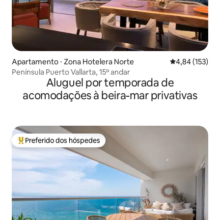
Apartamento ⋅ Zona Hotelera Norte
4,84 de uma av
4,84 (153)
Península Puerto Vallarta, 15º andar
Aluguel por temporada de
acomodações à beira-mar privativas
Preferido dos hóspedes
Entre os melhores preferidos dos hóspedes