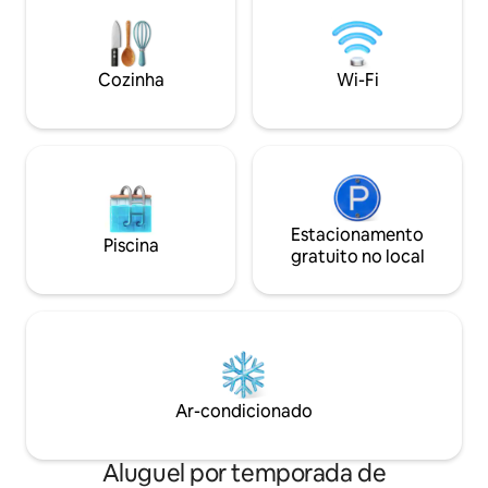
Camarones e do c
academia. Localizado perto dos
a poucos passos 
melhores restaurantes, lojas e atrações.
restaurantes e gal
Garanta seu lugar neste retiro exclusivo
Cozinha
Wi-Fi
- reserve agora para uma viagem
inesquecível!
Estacionamento
Piscina
gratuito no local
Ar-condicionado
Aluguel por temporada de