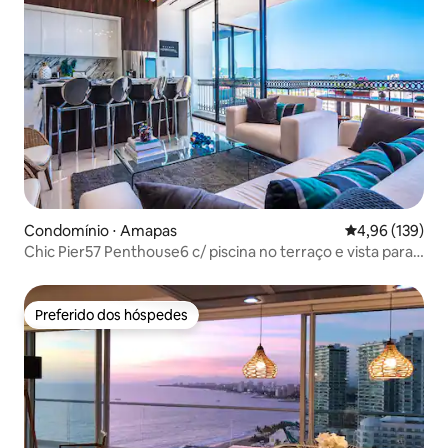
Condomínio ⋅ Amapas
4,96 de uma av
4,96 (139)
Chic Pier57 Penthouse6 c/ piscina no terraço e vista para
o mar
Preferido dos hóspedes
Preferido dos hóspedes