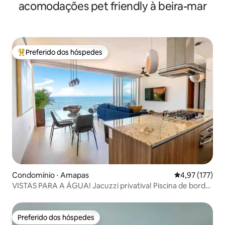
acomodações pet friendly à beira-mar
Preferido dos hóspedes
Entre os melhores preferidos dos hóspedes
Condomínio ⋅ Amapas
4,97 de uma av
4,97 (177)
VISTAS PARA A ÁGUA! Jacuzzi privativa! Piscina de borda
infinita! LUX!
Preferido dos hóspedes
Preferido dos hóspedes