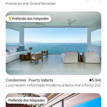
Frente ao mar Grand Venetian
Preferido dos hóspedes
Entre os melhores preferidos dos hóspedes
Condomínio ⋅ Puerto Vallarta
5 de uma a
5 (64)
Luxo recém-reformado moderno à beira-mar inferior 2x2
Preferido dos hóspedes
Preferido dos hóspedes