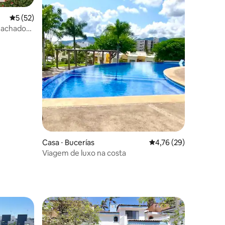
5 de uma avaliação média de 5, 52 avaliações
5 (52)
m achado
ções
Casa ⋅ Bucerías
4,76 de uma avaliação
4,76 (29)
Viagem de luxo na costa