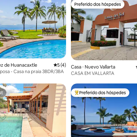
Preferido dos hóspedes
Preferido dos hóspedes
média de 5, 17 avaliações
uz de Huanacaxtle
5 de uma avaliação média de 5, 4 avalia
5 (4)
Casa ⋅ Nuevo Vallarta
posa - Casa na praia 3BDR/3BA
CASA EM VALLARTA
st
Preferido dos hóspedes
st
Entre os melhores preferidos d