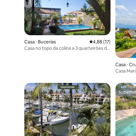
Casa ⋅ Bucerías
4,88 de uma avaliação 
4,88 (17)
Casa no topo da colina a 3 quarteirões da
praia
Casa ⋅ Cr
Casa Mari
Superho
Superho