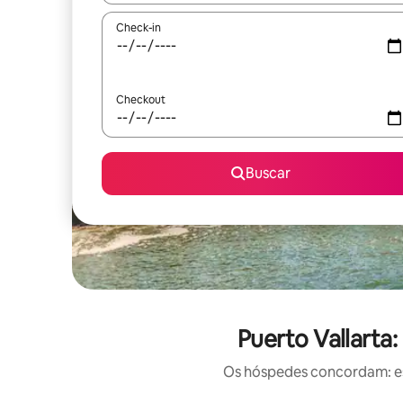
Check-in
Checkout
Buscar
Puerto Vallarta
Os hóspedes concordam: est