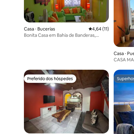
Casa ⋅ Bucerías
4,64 de uma avaliação 
4,64 (11)
Bonita Casa em Bahía de Banderas,
Bucerías Vallarta
Casa ⋅ Pu
CASA M
Preferido dos hóspedes
Superho
Preferido dos hóspedes
Superho