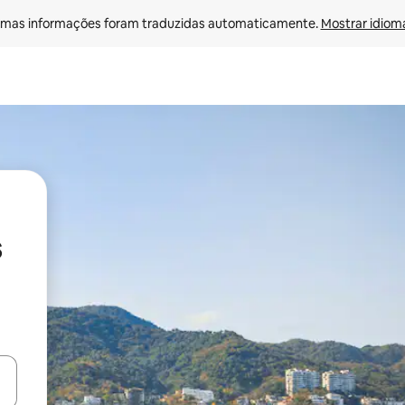
mas informações foram traduzidas automaticamente. 
Mostrar idioma
s
ore-os usando as seta para cima e para baixo do teclado ou tocando e