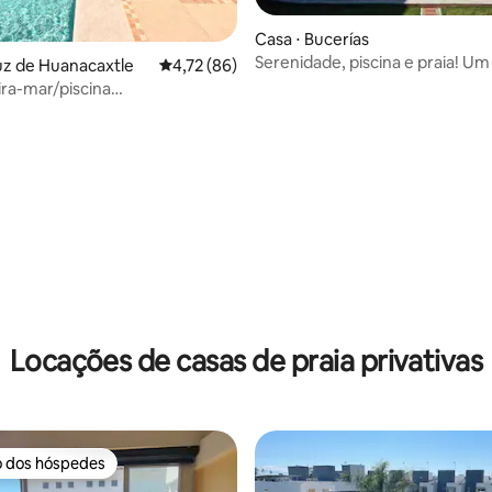
média de 5, 35 avaliações
Casa ⋅ Bucerías
Serenidade, piscina e praia! U
uz de Huanacaxtle
4,72 de uma avaliação média de 5, 86 avalia
4,72 (86)
único!
ira-mar/piscina
limpeza diária
Locações de casas de praia privativas
o dos hóspedes
o dos hóspedes