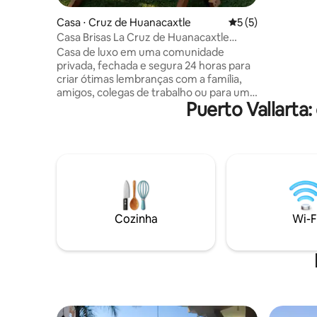
rápido, c
um espaço
Casa ⋅ Cruz de Huanacaxtle
5 de uma avaliação
5 (5)
garantem
Casa Brisas La Cruz de Huanacaxtle
filtrada,
Tamarán
Casa de luxo em uma comunidade
gerente d
privada, fechada e segura 24 horas para
férias do
criar ótimas lembranças com a família,
você.
amigos, colegas de trabalho ou para uma
Puerto Vallarta
viagem romântica. Espaçoso e
personalizado em cada canto, com
tecnologia de ponta, cozinha do chef,
piscina privativa, vista deslumbrante para
a baía e para a montanha a partir de
varandas ou jardim no telhado, sala de
estar ao ar livre, fornos de pizza a lenha
ou a gás e grelhas. Localização perfeita: a
3 minutos a pé do Tamaran's Beach Club,
Cozinha
Wi-F
a 35 minutos do aeroporto, a 5 minutos
de Bucerías e a 25 minutos de Sayulita.