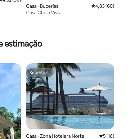
Casa ⋅ Bucerías
4,83 de uma avaliação
4,83 (60)
Casa Chula Vista
ções
de estimação
Superhost
Superhost
Casa ⋅ Zona Hotelera Norte
5 de uma avaliação
5 (16)