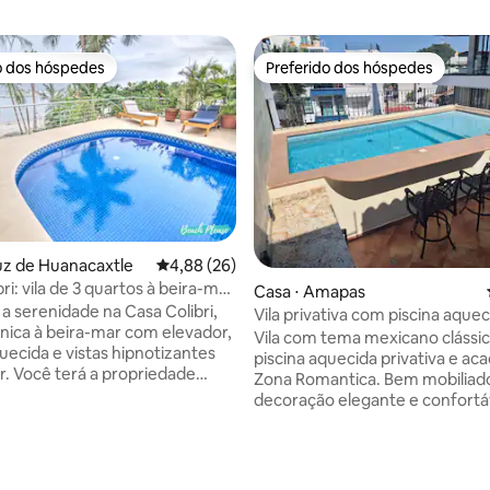
o dos hóspedes
Preferido dos hóspedes
o dos hóspedes
Preferido dos hóspedes
uz de Huanacaxtle
4,88 de uma avaliação média de 5, 26 avalia
4,88 (26)
ri: vila de 3 quartos à beira-mar
Casa ⋅ Amapas
na privativa
a serenidade na Casa Colibri,
Vila privativa com piscina aquec
única à beira-mar com elevador,
quartos + loft
Vila com tema mexicano clássi
uecida e vistas hipnotizantes
piscina aquecida privativa e ac
r. Você terá a propriedade
Zona Romantica. Bem mobilia
ó para você, então tudo o que
decoração elegante e confortá
as fotos é completamente
comodidades premium. Perfeit
Desfrute de acesso privativo à
famílias ou pequenos grupos d
rios pátios e terraço panorâmico
que preferem não ter que comp
ôr do sol deslumbrante. Wi-Fi
instalações com estranhos. Por favor,