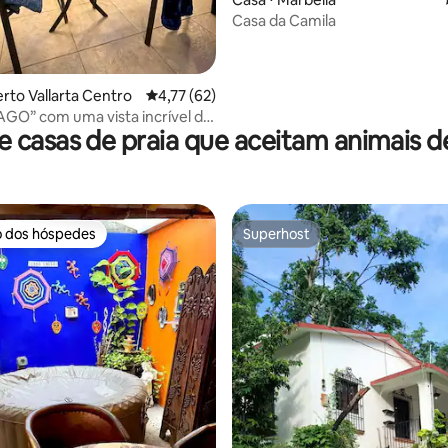
média de 5, 15 avaliações
Casa da Camila
erto Vallarta Centro
4,77 de uma avaliação média de 5, 62 avalia
4,77 (62)
GO” com uma vista incrível do
 casas de praia que aceitam animais 
o dos hóspedes
Superhost
o dos hóspedes
Superhost