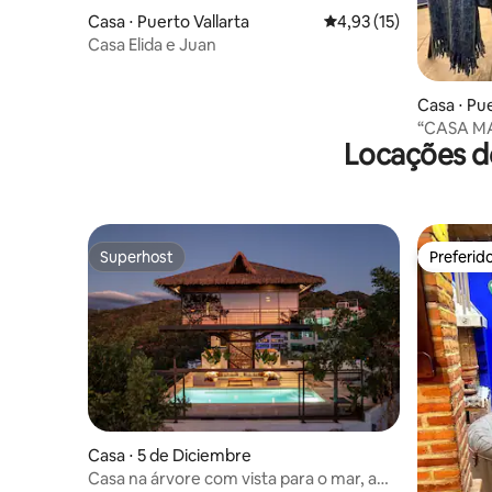
Casa ⋅ Puerto Vallarta
4,93 de uma avaliação 
4,93 (15)
Casa Elida e Juan
Casa ⋅ Pu
“CASA MA
Locações de
terraço
Superhost
Preferid
Superhost
Preferid
Casa ⋅ 5 de Diciembre
Casa na árvore com vista para o mar, a