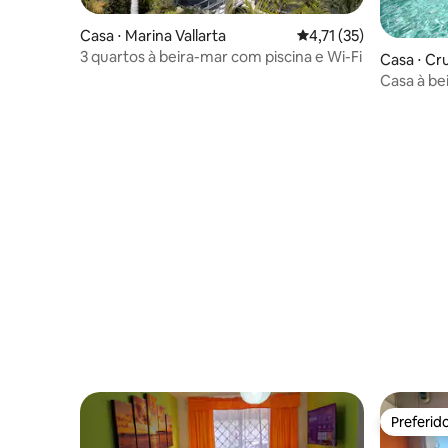
Casa ⋅ Marina Vallarta
4,71 de uma avaliação 
4,71 (35)
3 quartos à beira-mar com piscina e Wi-Fi
Casa ⋅ Cr
Casa à be
privativa/
Preferid
Preferid