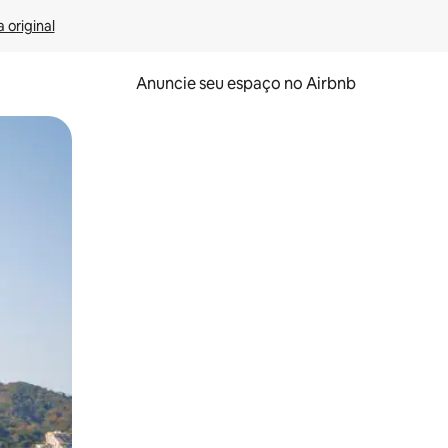
 original
Anuncie seu espaço no Airbnb
 deslizando o dedo na tela.