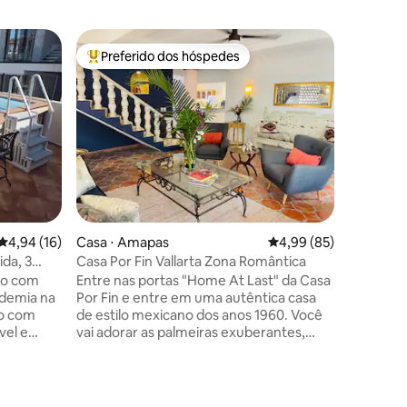
Casa ⋅ Pu
Preferido dos hóspedes
Superho
Entre os melhores preferidos dos hóspedes
Superho
Bela casa
da praia
Descubra
em Vallar
Com acess
localizad
de Puerto
pedestre
mergulho
piscina a
ções
você enc
4,94 de uma avaliação média de 5, 16 avaliações
4,94 (16)
Casa ⋅ Amapas
4,99 de uma avaliação
4,99 (85)
e um spa.
Nuevo Val
ida, 3
Casa Por Fin Vallarta Zona Romântica
praia é f
co com
Entre nas portas "Home At Last" da Casa
pedras, i
ademia na
Por Fin e entre em uma autêntica casa
do com
de estilo mexicano dos anos 1960. Você
vel e
vai adorar as palmeiras exuberantes,
o para
piscina privativa, café da manhã caseiro
e amigos
(opcional) e camas confortáveis nos três
artilhar
quartos com banheiros privativos. E um
sofá-cama com um banheiro completo.