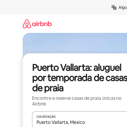
Pular
Algu
para
o
conteúdo
Puerto Vallarta: aluguel
por temporada de casa
de praia
Encontre e reserve casas de praia únicas no
Airbnb
Localização
Quando os resultados estiverem disponíveis, expl