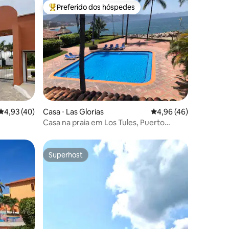
Preferido dos hóspedes
Entre os melhores preferidos dos hóspedes
ções
4,93 de uma avaliação média de 5, 40 avaliações
4,93 (40)
Casa ⋅ Las Glorias
4,96 de uma avaliação
4,96 (46)
Casa na praia em Los Tules, Puerto
Vallarta
Superhost
os hóspedes
Superhost