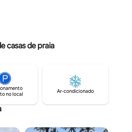
te do PV,
Na chegada, você será recebido com
s. A casa
margaritas, guacamole e salsas
enquanto relaxa ao redor da piscina,
agem de
ouvindo a fonte e a música. (Os aluguéis
o Badillo).
são taxas fixas para 1-7 hóspedes. No
pode ser
momento, não estamos baseados em
ocupação.)
e casas de praia
ionamento
Ar-condicionado
to no local
a