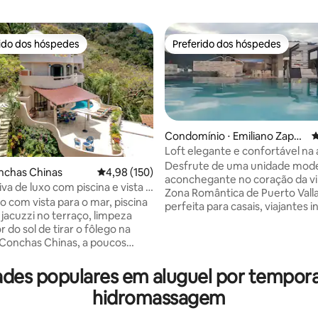
rido dos hóspedes
Preferido dos hóspedes
 melhores preferidos dos hóspedes
Preferido dos hóspedes
Condomínio ⋅ Emiliano Zapat
4
a
Loft elegante e confortável na
chique de Vallarta
Desfrute de uma unidade mod
édia de 5, 273 avaliações
nchas Chinas
4,98 de uma avaliação média de 5, 150 avalia
4,98 (150)
aconchegante no coração da v
tiva de luxo com piscina e vista –
Zona Romântica de Puerto Valla
larta
xo com vista para o mar, piscina
perfeita para casais, viajantes i
 jacuzzi no terraço, limpeza
ou pequenos grupos (até 4 hó
ôr do sol de tirar o fôlego na
taxas extras a partir do terceiro
 Conchas Chinas, a poucos
hóspede). Caminhe até praias,
a Zona Romántica. Possui 4
restaurantes, vida noturna, clu
om banheiro, uma sala de TV
dades populares em aluguel por temp
atrações locais. Ideal para uma
as de solteiro e 6 banheiros e
relaxante ou estadia prolonga
hidromassagem
raço com fogueira, skybar no
todos os itens básicos para se 
móveis personalizados, janelas
casa. IMPORTANTE: as comodi