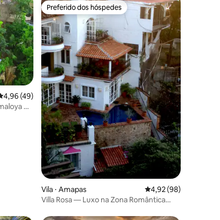
Preferido dos hóspedes
Preferido dos hóspedes
ções
4,96 de uma avaliação média de 5, 49 avaliações
4,96 (49)
smaloya —
Vila ⋅ Amapas
4,92 de uma avaliação
4,92 (98)
Villa Rosa — Luxo na Zona Romântica
com empregada doméstica e chef