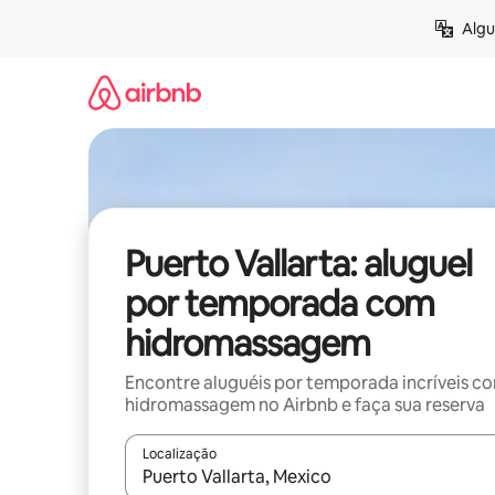
Pular
Algu
para
o
conteúdo
Puerto Vallarta: aluguel
por temporada com
hidromassagem
Encontre aluguéis por temporada incríveis c
hidromassagem no Airbnb e faça sua reserva
Localização
Quando os resultados estiverem disponíveis, expl