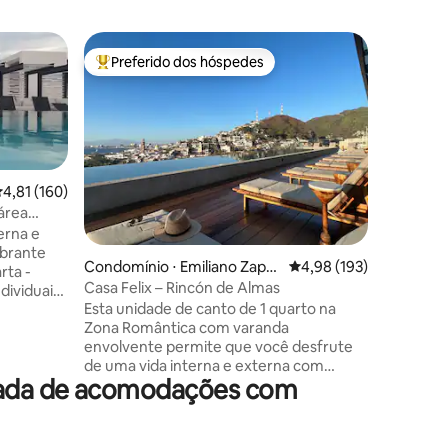
Condomí
Preferido dos hóspedes
Prefe
Entre os melhores preferidos dos hóspedes
Entre o
Zona Rom
PV @ PIE
Férias c
Disfruta
qualidad
Disfruto 
outras. E
apresent
,81 de uma avaliação média de 5, 160 avaliações
4,81 (160)
ostentan
 área
da Améric
erna e
ções
cabanas à
ibrante
Condomínio ⋅ Emiliano Zapat
4,98 de uma avaliação 
4,98 (193)
academia
rta -
a
mundialm
Casa Felix – Rincón de Almas
ndividuais
a Casa Di
Esta unidade de canto de 1 quarto na
spedes;
Zona Rom
Zona Romântica com varanda
praias in
envolvente permite que você desfrute
bares e lo
de uma vida interna e externa com
bes e
orada de acomodações com
portas de vidro deslizantes totalmente
 viagem
retráteis. Equipado com cozinha
da, com
completa, Nespresso, TV, Sonos,
sentir em
persianas automáticas e cama king size,
dades do