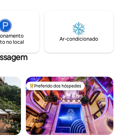
a unidade tem tudo o que você precisa
rasqueira)
para aproveitar seu tempo em PV. As
poníveis
comodidades do prédio incluem piscina
no terraço, jacuzzi e academia com vista
para o mar. Por favor, note que há
construção significativa em Zona
ionamento
Ar-condicionado
Romântica que pode causar ruído
to no local
durante o dia.
assagem
Preferido dos hóspedes
os hóspedes
Entre os melhores preferidos dos hóspedes