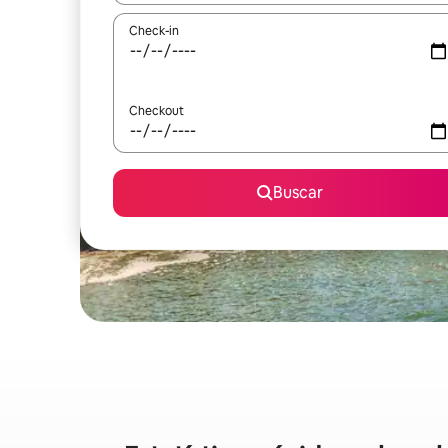
Check-in
Checkout
Buscar