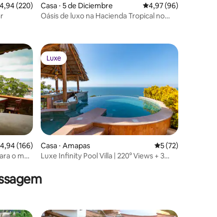
,94 de uma avaliação média de 5, 220 avaliações
4,94 (220)
Casa ⋅ 5 de Diciembre
4,97 de uma avaliação
4,97 (96)
ar
Oásis de luxo na Hacienda Tropical no
ções
coração de PV
Luxe
Luxe
,94 de uma avaliação média de 5, 166 avaliações
4,94 (166)
Casa ⋅ Amapas
5 de uma avaliação
5 (72)
ções
para o mar
Luxe Infinity Pool Villa | 220° Views + 3
King BR
assagem