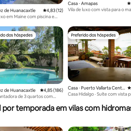
Casa ⋅ Amapas
4
Vila de luxo com vista para o m
média de 5, 24 avaliações
uz de Huanacaxtle
4,83 de uma avaliação média de 5, 12 avalia
4,83 (12)
uxo em Maine com piscina e
rido dos hóspedes
Preferido dos hóspedes
 melhores preferidos dos hóspedes
Preferido dos hóspedes
Casa ⋅ Puerto Vallarta Centr
4
uz de Huanacaxtle
4,85 de uma avaliação média de 5, 186 avalia
4,85 (186)
o
Casa Hidalgo · Suíte com vista 
média de 5, 20 avaliações
ntadora de 3 quartos com
+ jacuzzi privativo
quecida e banheira de
l por temporada em vilas com hidrom
ssagem