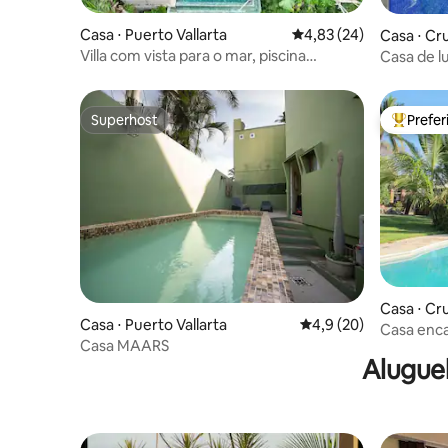
de ônibus).
Casa ⋅ Puerto Vallarta
4,83 de uma avaliação 
4,83 (24)
Casa ⋅ Cr
Villa com vista para o mar, piscina
Casa de l
privativa e jacuzzi em Amapas
praia
Superhost
Prefe
Superhost
Entre os
Casa ⋅ Cr
Casa ⋅ Puerto Vallarta
4,9 de uma avaliação 
4,9 (20)
Casa enca
Casa MAARS
piscina a
Alugue
hidroma