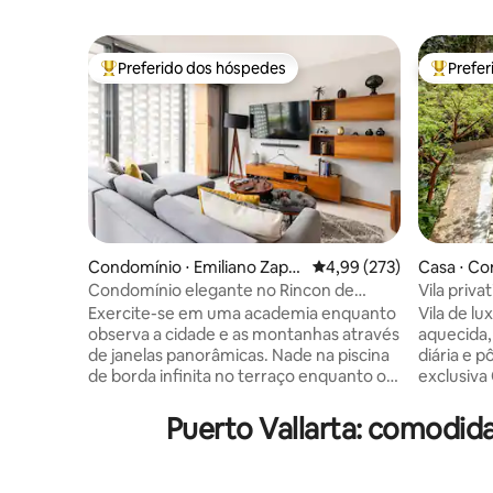
Preferido dos hóspedes
Prefe
Entre os melhores preferidos dos hóspedes
Entre os
Condomínio ⋅ Emiliano Zapat
4,99 de uma avaliação m
4,99 (273)
Casa ⋅ Co
a
Condomínio elegante no Rincon de
Vila priva
Almas, no coração da zona romântica
Puerto Val
Exercite-se em uma academia enquanto
Vila de lu
observa a cidade e as montanhas através
aquecida,
de janelas panorâmicas. Nade na piscina
diária e p
de borda infinita no terraço enquanto o
exclusiva
sol se põe. De volta ao apartamento, há
minutos d
belas vistas da varanda, com muitos
quartos c
Puerto Vallarta: comodi
objetos de arte interessantes dentro.
com 2 cam
Este é um apartamento de um quarto
meio. Ter
com dois banheiros. A sala de estar se
terraço, 