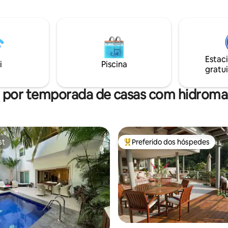
as, privacidade fechada, Wi-Fi
terraço (piscina, jacuzzi e chur
 e vistas deslumbrantes para o
ficarão temporariamente indis
lva. Perfeito para famílias,
durante junho-julho de 2025.
grupos que buscam conforto,
nto e uma escapadela
vel em Puerto Vallarta.
Estac
i
Piscina
gratui
l por temporada de casas com hidrom
st
Preferido dos hóspedes
st
Entre os melhores preferidos d