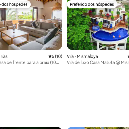
o dos hóspedes
Preferido dos hóspedes
o dos hóspedes
Preferido dos hóspedes
erías
5 de uma avaliação média de 5, 10 avalia
5 (10)
Vila ⋅ Mismaloya
média de 5, 12 avaliações
sa de frente para a praia (10
Vila de luxo Casa Matuta @ Mi
 Bucerías
Equipe completa