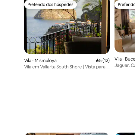
Preferido dos hóspedes
Preferid
Preferido dos hóspedes
Preferid
Vila ⋅ Buc
Vila ⋅ Mismaloya
5 de uma avaliação 
5 (12)
Jaguar. Ca
Vila em Vallarta South Shore | Vista para o
passos) -
mar em Los Arcos