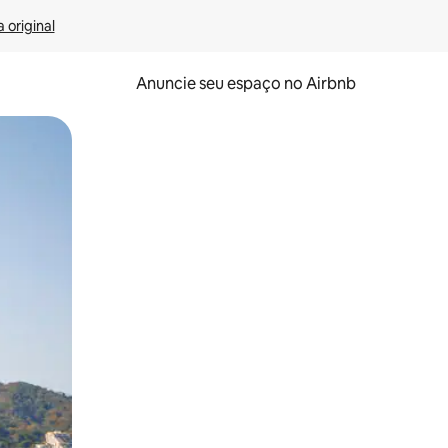
 original
Anuncie seu espaço no Airbnb
 deslizando o dedo na tela.