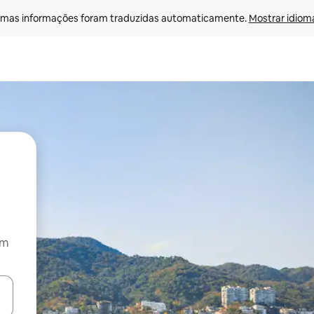
mas informações foram traduzidas automaticamente. 
Mostrar idioma
om
ore-os usando as seta para cima e para baixo do teclado ou tocando e