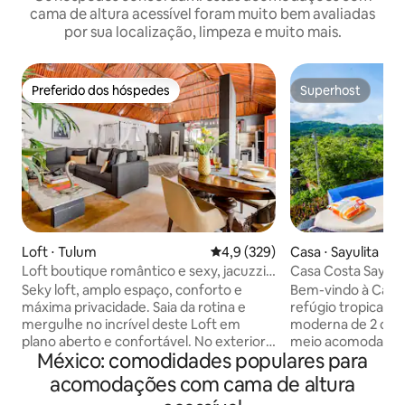
cama de altura acessível foram muito bem avaliadas
por sua localização, limpeza e muito mais.
Preferido dos hóspedes
Superhost
Preferido dos hóspedes
Superhost
Loft ⋅ Tulum
4,9 de uma avaliação média de 
4,9 (329)
Casa ⋅ Sayulita
Loft boutique romântico e sexy, jacuzzi
Casa Costa Sayuli
privativa
piscina privativa e 
Seky loft, amplo espaço, conforto e
Bem-vindo à Casa 
máxima privacidade. Saia da rotina e
refúgio tropical pr
mergulhe no incrível deste Loft em
moderna de 2 quar
plano aberto e confortável. No exterior,
meio acomoda até 
México: comodidades populares para
é uma casa acolhedora; no interior, é um
um espaço de esta
espaço único, cheio de expressões
exclusivo, piscina 
acomodações com cama de altura
artísticas e conforto. A jacuzzi na
totalmente equipad