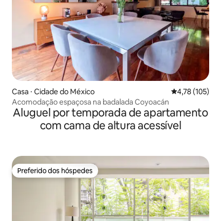
Casa ⋅ Cidade do México
4,78 de uma av
4,78 (105)
Acomodação espaçosa na badalada Coyoacán
Aluguel por temporada de apartamento
com cama de altura acessível
Preferido dos hóspedes
Preferido dos hóspedes