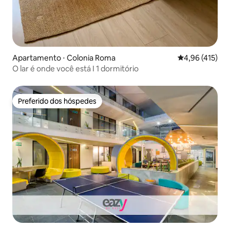
Apartamento ⋅ Colonia Roma
4,96 de uma av
4,96 (415)
O lar é onde você está I 1 dormitório
Preferido dos hóspedes
Preferido dos hóspedes