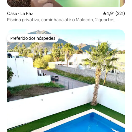
Casa ⋅ La Paz
4,91 de uma av
4,91 (221)
Piscina privativa, caminhada até o Malecón, 2 quartos,
estilo hacienda
Preferido dos hóspedes
Preferido dos hóspedes