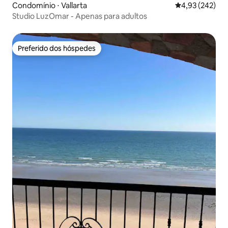
Condomínio ⋅ Vallarta
4,93 de uma av
4,93 (242)
Studio LuzOmar - Apenas para adultos
Preferido dos hóspedes
Preferido dos hóspedes