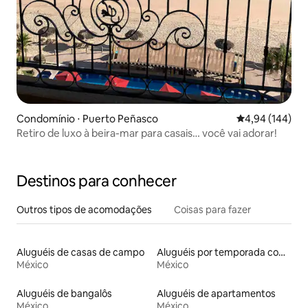
Condomínio ⋅ Puerto Peñasco
4,94 de uma av
4,94 (144)
Retiro de luxo à beira-mar para casais… você vai adorar!
Destinos para conhecer
Outros tipos de acomodações
Coisas para fazer
Aluguéis de casas de campo
Aluguéis por temporada com sauna
México
México
Aluguéis de bangalôs
Aluguéis de apartamentos
México
México