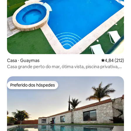
Casa ⋅ Guaymas
4,84 de uma av
4,84 (212)
Casa grande perto do mar, ótima vista, piscina privativa,
AA
Preferido dos hóspedes
Preferido dos hóspedes