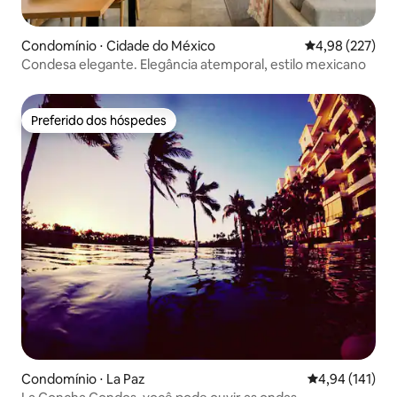
Condomínio ⋅ Cidade do México
4,98 de uma av
4,98 (227)
Condesa elegante. Elegância atemporal, estilo mexicano
Preferido dos hóspedes
Preferido dos hóspedes
Condomínio ⋅ La Paz
4,94 de uma av
4,94 (141)