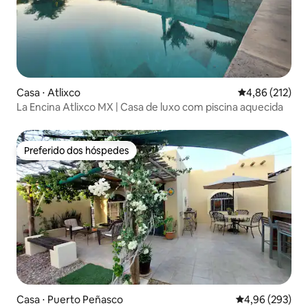
Casa ⋅ Atlixco
4,86 de uma av
4,86 (212)
La Encina Atlixco MX | Casa de luxo com piscina aquecida
Preferido dos hóspedes
Preferido dos hóspedes
Casa ⋅ Puerto Peñasco
4,96 de uma ava
4,96 (293)