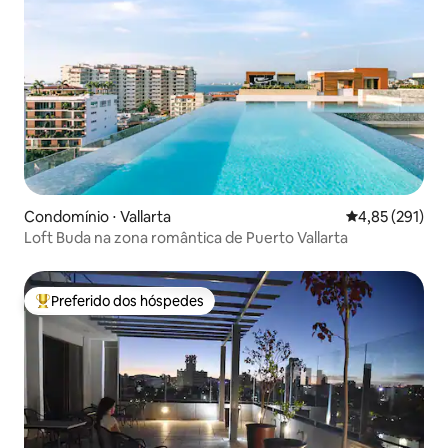
Condomínio ⋅ Vallarta
4,85 de uma av
4,85 (291)
Loft Buda na zona romântica de Puerto Vallarta
Preferido dos hóspedes
Entre os melhores preferidos dos hóspedes