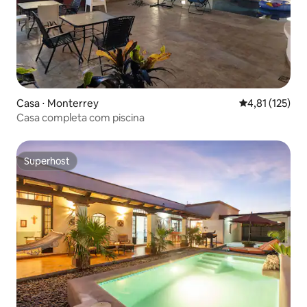
Casa ⋅ Monterrey
4,81 de uma av
4,81 (125)
Casa completa com piscina
Superhost
Superhost