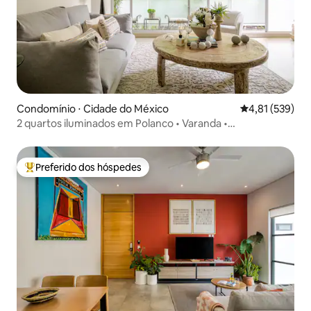
Condomínio ⋅ Cidade do México
4,81 de uma av
4,81 (539)
2 quartos iluminados em Polanco • Varanda •
Estacionamento • Wi-Fi
Preferido dos hóspedes
Entre os melhores preferidos dos hóspedes