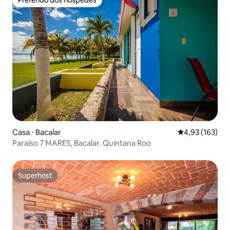
Preferido dos hóspedes
Casa ⋅ Bacalar
4,93 de uma av
4,93 (163)
Paraíso 7 MARES, Bacalar. Quintana Roo
Superhost
Superhost