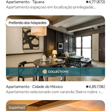
Apartamento ⋅ Tijuana
4,77 de uma av
4,77 (872)
Apartamento espaçoso em localização privilegiada|
Academia+Sala de jogos
Preferido dos hóspedes
Preferido dos hóspedes
Apartamento ⋅ Cidade do México
4,85 de uma av
4,85 (136)
Apartamento selecionado com varanda | Bairro nobre +
terraço
Superhost
Superhost