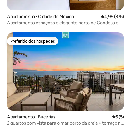
Apartamento ⋅ Cidade do México
4,95 de uma av
4,95 (375)
Apartamento espaçoso e elegante perto de Condesa e
Polanco
Preferido dos hóspedes
Preferido dos hóspedes
Apartamento ⋅ Bucerías
5 de uma 
5 (5)
2 quartos com vista para o mar perto da praia + terraço na
Golden Zone