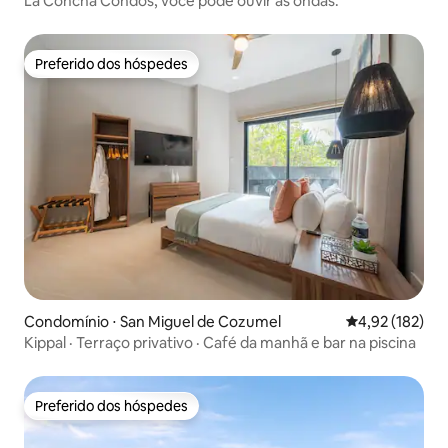
La Concha Condos, você pode ouvir as ondas.
Preferido dos hóspedes
Preferido dos hóspedes
Condomínio ⋅ San Miguel de Cozumel
4,92 de uma av
4,92 (182)
Kippal · Terraço privativo · Café da manhã e bar na piscina
Preferido dos hóspedes
Preferido dos hóspedes