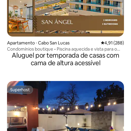
Apartamento ⋅ Cabo San Lucas
4,91 de uma av
4,91 (288)
Condomínios boutique • Piscina aquecida e vista para o
Aluguel por temporada de casas com
arco | Cabo
cama de altura acessível
Superhost
Superhost