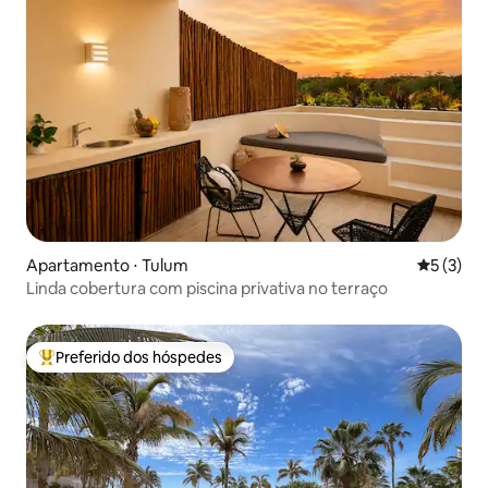
Apartamento ⋅ Tulum
5 de uma 
5 (3)
Linda cobertura com piscina privativa no terraço
Preferido dos hóspedes
Entre os melhores preferidos dos hóspedes