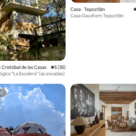
Casa ⋅ Tepoztlán
4
média de 5, 38 avaliações
Casa Gaudí em Tepoztlán
 Cristóbal de las Casas
5 de uma avaliação média de 5, 35 avalia
5 (35)
ógica “La Escalera” (as escadas)
st
st