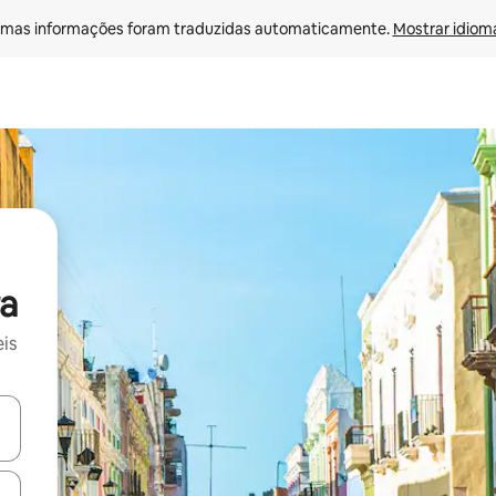
mas informações foram traduzidas automaticamente. 
Mostrar idioma
a
is
ore-os usando as seta para cima e para baixo do teclado ou tocando e