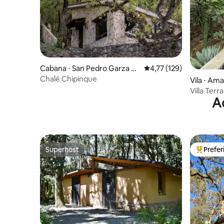
Cabana ⋅ San Pedro Garza G
4,77 de uma avaliação m
4,77 (129)
arcía
Chalé Chipinque
Vila ⋅ Am
tl
Villa Terr
A
Superhost
Prefe
Superhost
Entre os