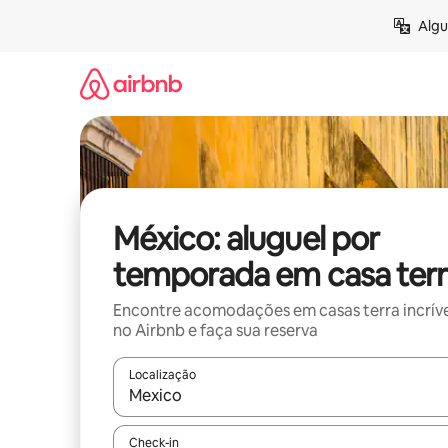
Pular
Algu
para
o
conteúdo
México: aluguel por
temporada em casa terr
Encontre acomodações em casas terra incríve
no Airbnb e faça sua reserva
Localização
Quando os resultados estiverem disponíveis, expl
Check-in