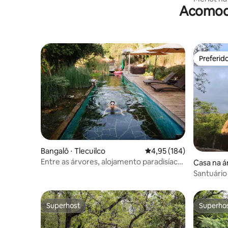
Acomoda
Guadalup
Preferid
Preferid
Bangalô ⋅ Tlecuilco
4,95 de uma avaliação m
4,95 (184)
Entre as árvores, alojamento paradisíaco,
Casa na á
piscina natural.
ata
Santuário
Passarinh
Superhost
Superho
Superhost
Superho