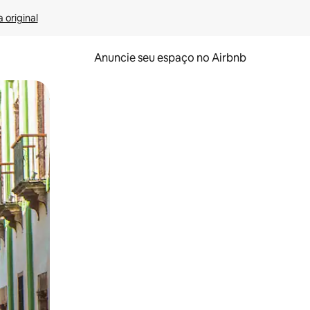
 original
Anuncie seu espaço no Airbnb
 deslizando o dedo na tela.