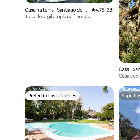
Casa na terra ⋅ Santiago de Q
4,76 de uma avaliação 
4,76 (38)
uerétaro
Toca de argila tripla na floresta
Casa ⋅ San
Casa ecol
Preferido dos hóspedes
Superho
Preferido dos hóspedes
Superho