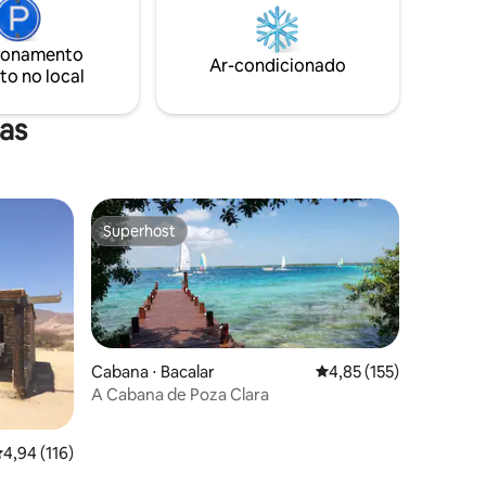
s a
áudio rural. Estadias longas possíveis.
 gourmet
Propriedade de 1000m. Velocidade do
Wi-Fi 100mb
ionamento
Ar-condicionado
ma
to no local
ra.
as
Superhost
Superhost
Cabana ⋅ Bacalar
4,85 de uma avaliação 
4,85 (155)
A Cabana de Poza Clara
ções
,94 de uma avaliação média de 5, 116 avaliações
4,94 (116)