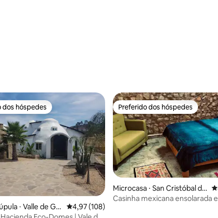
média de 5, 48 avaliações
o dos hóspedes
Preferido dos hóspedes
o dos hóspedes
Preferido dos hóspedes
Microcasa ⋅ San Cristóbal de
4
édia de 5, 288 avaliações
las Casas
Casinha mexicana ensolarada e
úpula ⋅ Valle de Gu
4,97 de uma avaliação média de 5, 108 avalia
4,97 (108)
confortável
 Hacienda Eco-Domes | Vale de