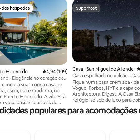
o dos hóspedes
Superhost
o dos hóspedes
Superhost
Casa ⋅ San Miguel de Allende
4
erto Escondido
4,94 de uma avaliação média de 5, 109 avalia
4,94 (109)
édia de 5, 156 avaliações
Casa espelhada no vulcão - Cas
cano - Elegância no coração de
Fique numa casa premiada - de
licano é a sua própria casa de
Vogue, Forbes, NYT e a capa do
ada, espaçosa e moderna, no
Architectural Digest! A Casa E
e Puerto Escondido. A vila está
refúgio isolado de luxo para doi
ra você passar seus dias de
construído nas encostas de um
didades populares para acomodações e
 sua grande cozinha e área
extinto - a apenas 20 minutos 
deslumbrante, enquanto
Miguel de Allende. Esta é uma 
da serenidade oferecida pelo
de designer única, com piscina p
cífico e o pôr do sol com uma
em um cenário montanhoso
lumbrante do seu deck do
surpreendente. Os hóspedes 
ndar. É central, recentemente