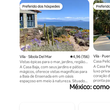
Preferido dos hóspedes
Preferid
Preferido dos hóspedes
Preferid
Vila ⋅ Pu
Vila ⋅ Sibola Del Mar
4,96 de uma avaliação m
4,96 (156)
Casa Peli
Vistas épicas para o mar, jardins, região
Puerto
vinícola, surfe
A Casa Pe
A Casa Baja, com seus jardins e pátios
luxo priv
mágicos, oferece vistas magníficas para
coração d
a Baía de Ensenada em um oásis
pronta pa
espaçoso em meio à natureza. Situado
México: como
férias em
no topo de uma colina costeira
externa 
espetacular, no exclusivo Cíbola del Mar,
desfruta 
este condomínio fechado e seguro fica a
oceano Pa
apenas cerca de 1 hora e meia ao sul de
vista des
San Diego, na Califórnia, e a apenas 15
segundo a
minutos de Ensenada e do Vale de