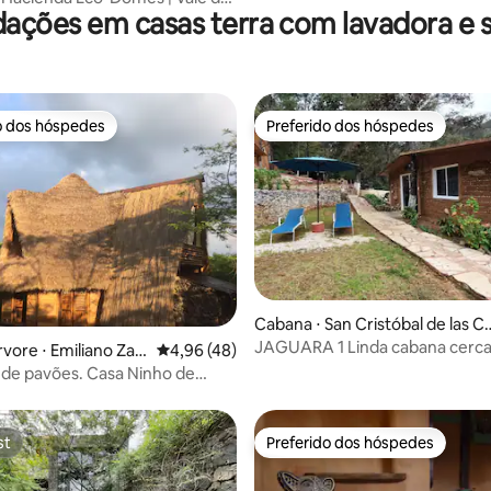
ções em casas terra com lavadora e 
e
o dos hóspedes
Preferido dos hóspedes
o dos hóspedes
Preferido dos hóspedes
Cabana ⋅ San Cristóbal de las C
édia de 5, 184 avaliações
as
JAGUARA 1 Linda cabana cerca
rvore ⋅ Emiliano Zap
4,96 de uma avaliação média de 5, 48 avalia
4,96 (48)
árvores
 de pavões. Casa Ninho de
o
st
Preferido dos hóspedes
st
Preferido dos hóspedes