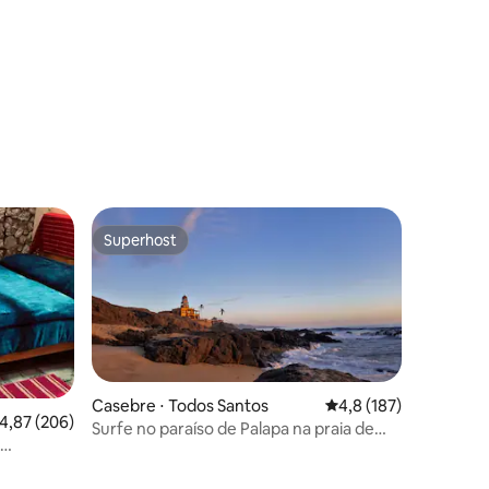
Superhost
Superhost
Casebre ⋅ Todos Santos
4,8 de uma avaliação 
4,8 (187)
,87 de uma avaliação média de 5, 206 avaliações
4,87 (206)
Surfe no paraíso de Palapa na praia de
Cerritos
ções