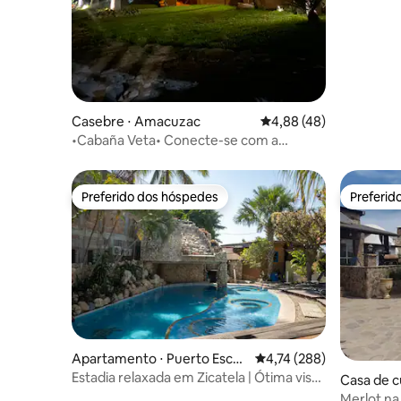
Casebre ⋅ Amacuzac
4,88 de uma avaliação 
4,88 (48)
•Cabaña Veta• Conecte-se com a
natureza •
Preferido dos hóspedes
Preferid
Preferido dos hóspedes
Preferid
Apartamento ⋅ Puerto Esco
4,74 de uma avaliação m
4,74 (288)
ndido
Estadia relaxada em Zicatela | Ótima vista
Casa de c
+ Design exclusivo
adalupe
Merlot na