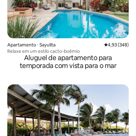
Apartamento ⋅ Sayulita
4,93 de uma ava
4,93 (348)
Relaxe em um estilo cacto-boêmio
Aluguel de apartamento para
temporada com vista para o mar