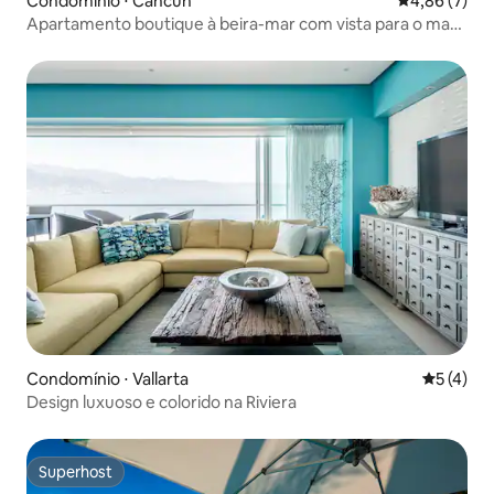
Condomínio ⋅ Cancún
4,86 de uma 
4,86 (7)
Apartamento boutique à beira-mar com vista para o mar
•Academia •Spa
Condomínio ⋅ Vallarta
5 de uma 
5 (4)
Design luxuoso e colorido na Riviera
Superhost
Superhost