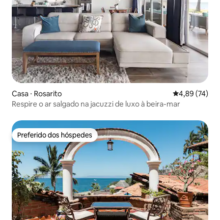
Casa ⋅ Rosarito
4,89 de uma a
4,89 (74)
Respire o ar salgado na jacuzzi de luxo à beira-mar
Preferido dos hóspedes
Preferido dos hóspedes