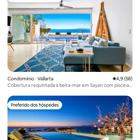
Preferido dos hóspedes
Condomínio ⋅ Vallarta
4,9 de uma a
4,9 (58)
Cobertura requintada à beira-mar em Sayan com piscina
privativa
Preferido dos hóspedes
Preferido dos hóspedes