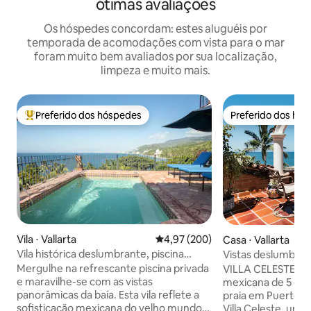
ótimas avaliações
Os hóspedes concordam: estes aluguéis por
temporada de acomodações com vista para o mar
foram muito bem avaliados por sua localização,
limpeza e muito mais.
Preferido dos hóspedes
Preferido dos hó
Entre os melhores preferidos dos hóspedes
Preferido dos hó
Vila ⋅ Vallarta
4,97 de uma avaliação média de 
4,97 (200)
Casa ⋅ Vallarta
Vila histórica deslumbrante, piscina
Vistas deslumbrant
privativa e vista de 280°
de uma vila em C
Mergulhe na refrescante piscina privada
VILLA CELESTE Uma luxuosa e bela vila
e maravilhe-se com as vistas
mexicana de 5 qua
panorâmicas da baía. Esta vila reflete a
praia em Puerto Vallarta. B
sofisticação mexicana do velho mundo
Villa Celeste, um 