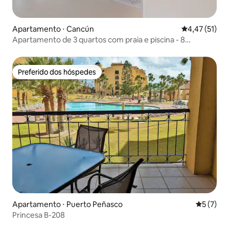
Apartamento ⋅ Cancún
4,47 de uma a
4,47 (51)
Apartamento de 3 quartos com praia e piscina - 8
hóspedes
Preferido dos hóspedes
Preferido dos hóspedes
Apartamento ⋅ Puerto Peñasco
5 de uma 
5 (7)
Princesa B-208