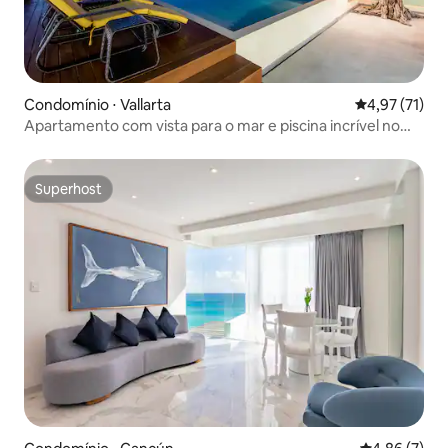
Condomínio ⋅ Vallarta
4,97 de uma a
4,97 (71)
Apartamento com vista para o mar e piscina incrível no
terraço!
Superhost
Superhost