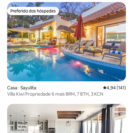
Preferido dos hóspedes
Preferido dos hóspedes
Casa ⋅ Sayulita
4,94 de uma av
4,94 (141)
Villa Kiwi Propriedade 6 mais BRM, 7 BTH, 3 KCN