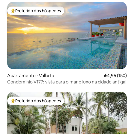
Preferido dos hóspedes
Entre os melhores preferidos dos hóspedes
Apartamento ⋅ Vallarta
4,95 de uma av
4,95 (150)
Condomínio V177: vista para o mar e luxo na cidade antiga!
Preferido dos hóspedes
Entre os melhores preferidos dos hóspedes