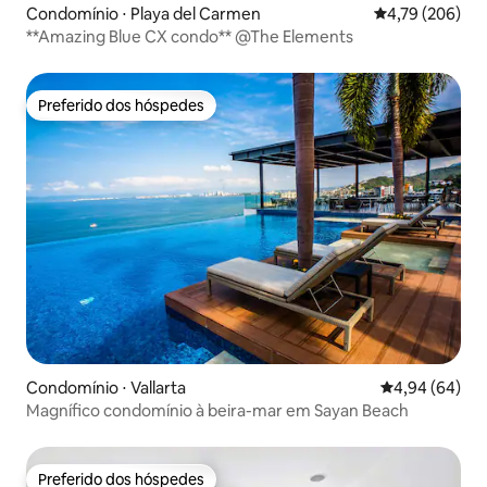
Condomínio ⋅ Playa del Carmen
4,79 de uma av
4,79 (206)
**Amazing Blue CX condo** @The Elements
Preferido dos hóspedes
Preferido dos hóspedes
Condomínio ⋅ Vallarta
4,94 de uma av
4,94 (64)
Magnífico condomínio à beira-mar em Sayan Beach
Preferido dos hóspedes