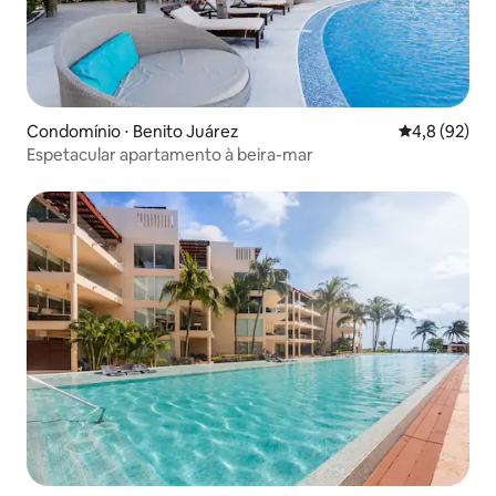
Condomínio ⋅ Benito Juárez
4,8 de uma a
4,8 (92)
Espetacular apartamento à beira-mar