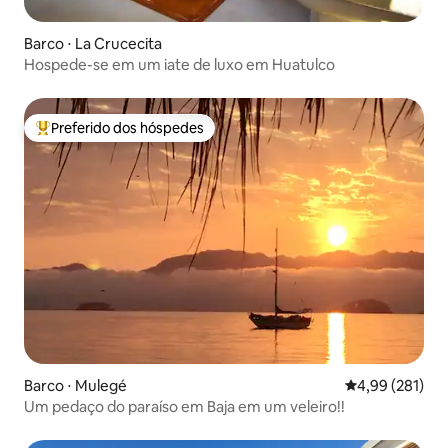
Barco ⋅ La Crucecita
Hospede-se em um iate de luxo em Huatulco
Preferido dos hóspedes
Entre os melhores preferidos dos hóspedes
Barco ⋅ Mulegé
4,99 de uma av
4,99 (281)
Um pedaço do paraíso em Baja em um veleiro!!