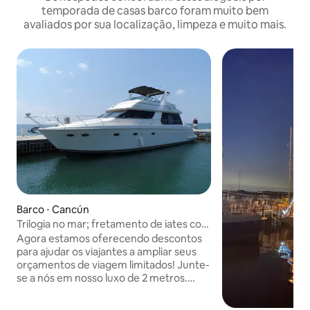
temporada de casas barco foram muito bem
avaliados por sua localização, limpeza e muito mais.
Barco ⋅ Cancún
Trilogia no mar; fretamento de iates com
desconto
Agora estamos oferecendo descontos
para ajudar os viajantes a ampliar seus
orçamentos de viagem limitados! Junte-
se a nós em nosso luxo de 2 metros.
Carver Voyager Yacht! Reserve com
segurança diretamente com os