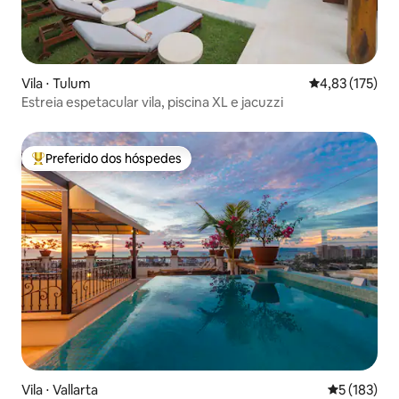
Vila ⋅ Tulum
4,83 de uma av
4,83 (175)
Estreia espetacular vila, piscina XL e jacuzzi
Preferido dos hóspedes
Entre os melhores preferidos dos hóspedes
Vila ⋅ Vallarta
5 de uma av
5 (183)