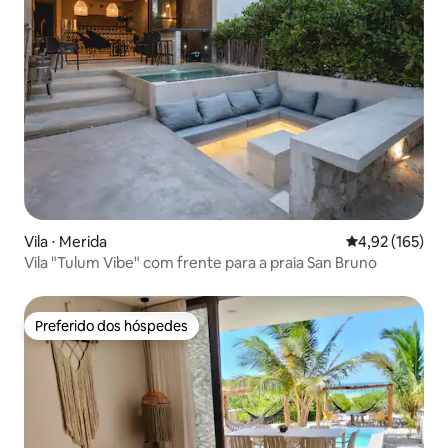
Vila ⋅ Merida
4,92 de uma av
4,92 (165)
Vila "Tulum Vibe" com frente para a praia San Bruno
Preferido dos hóspedes
Preferido dos hóspedes