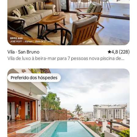
Vila ⋅ San Bruno
4,8 de uma av
4,8 (228)
Vila de luxo à beira-mar para 7 pessoas nova piscina de
borda infinita
Preferido dos hóspedes
Preferido dos hóspedes