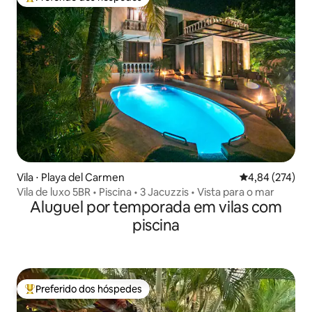
Entre os melhores preferidos dos hóspedes
Vila ⋅ Playa del Carmen
4,84 de uma av
4,84 (274)
Vila de luxo 5BR • Piscina • 3 Jacuzzis • Vista para o mar
Aluguel por temporada em vilas com
piscina
Preferido dos hóspedes
Entre os melhores preferidos dos hóspedes