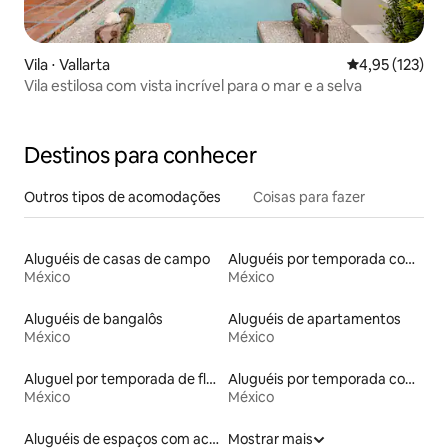
Vila ⋅ Vallarta
4,95 de uma av
4,95 (123)
Vila estilosa com vista incrível para o mar e a selva
Destinos para conhecer
Outros tipos de acomodações
Coisas para fazer
Aluguéis de casas de campo
Aluguéis por temporada com sauna
México
México
Aluguéis de bangalôs
Aluguéis de apartamentos
México
México
Aluguel por temporada de flats
Aluguéis por temporada com banheiro para PCD
México
México
Aluguéis de espaços com acesso direto a pistas de esqui
Mostrar mais