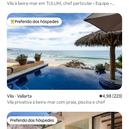
Vila à beira-mar em TULUM, chef particular • Equipe •
Banheira de hidromassagem
Preferido dos hóspedes
Entre os melhores preferidos dos hóspedes
Vila ⋅ Vallarta
4,98 de uma av
4,98 (223)
Vila privativa à beira-mar com praia, piscina e chef
Preferido dos hóspedes
Preferido dos hóspedes