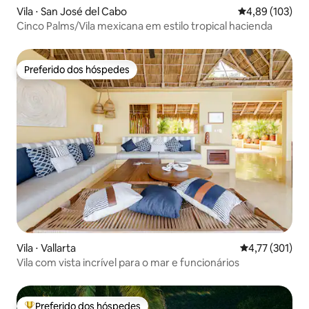
Vila ⋅ San José del Cabo
4,89 de uma av
4,89 (103)
Cinco Palms/Vila mexicana em estilo tropical hacienda
Preferido dos hóspedes
Preferido dos hóspedes
Vila ⋅ Vallarta
4,77 de uma av
4,77 (301)
Vila com vista incrível para o mar e funcionários
Preferido dos hóspedes