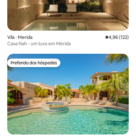
Vila ⋅ Merida
4,96 de uma av
4,96 (122)
Casa Nah - um luxo em Mérida
Preferido dos hóspedes
Preferido dos hóspedes