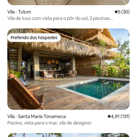
Vila ⋅ Tulum
5 de uma a
5 (30)
Vila de luxo com vista para o pôr do sol, 2 piscinas
privativas e concierge
Preferido dos hóspedes
Preferido dos hóspedes
Vila ⋅ Santa María Tonameca
4,91 de uma av
4,91 (131)
Piscina, vista para o mar, vila de designer