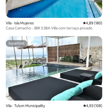
Vila ⋅ Isla Mujeres
4,89 de uma av
4,89 (180)
Casa Camacho - 3BR 3.5BA Villa com terraço privado
Superhost
Superhost
Vila ⋅ Tulum Municipality
4,93 de uma av
4,93 (108)