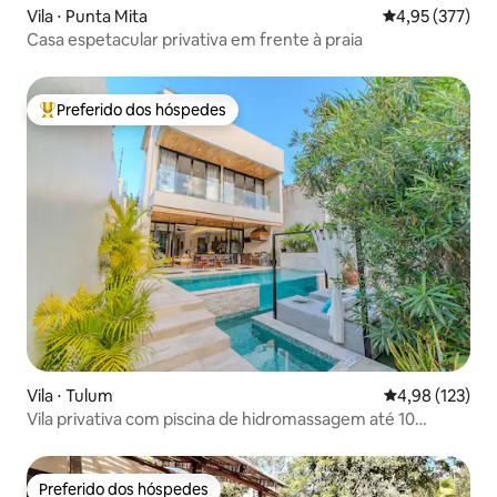
Vila ⋅ Punta Mita
4,95 de uma av
4,95 (377)
Casa espetacular privativa em frente à praia
Preferido dos hóspedes
Entre os melhores preferidos dos hóspedes
Vila ⋅ Tulum
4,98 de uma av
4,98 (123)
Vila privativa com piscina de hidromassagem até 10
pessoas
Preferido dos hóspedes