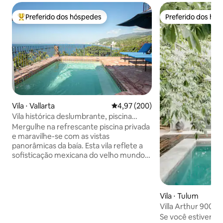
Preferido dos hóspedes
Preferido dos hó
Entre os melhores preferidos dos hóspedes
Preferido dos hó
Vila ⋅ Vallarta
4,97 de uma avaliação média de 
4,97 (200)
Vila histórica deslumbrante, piscina
privativa e vista de 280°
Mergulhe na refrescante piscina privada
e maravilhe-se com as vistas
panorâmicas da baía. Esta vila reflete a
sofisticação mexicana do velho mundo
com vigas de madeira expostas, azulejos
pintados à mão e antiguidades coloniais
ao lado de comodidades
contemporâneas. Nossa vila fica no alto
Vila ⋅ Tulum
de uma montanha com vista panorâmica
Villa Arthur 900 · 11 hóspedes · Equipe
para a Baía de Banderas, Puerto Vallarta
permanente
Se você estiver 
ao norte e Los Arcos ao sul. A localização