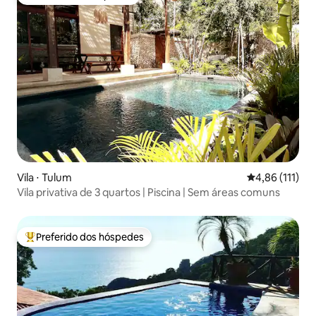
Preferido dos hóspedes
Vila ⋅ Tulum
4,86 de uma av
4,86 (111)
Vila privativa de 3 quartos | Piscina | Sem áreas comuns
Preferido dos hóspedes
Entre os melhores preferidos dos hóspedes