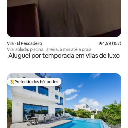
Vila ⋅ El Pescadero
4,99 de uma av
4,99 (157)
Vila isolada: piscina, lareira, 5 min até a praia
Aluguel por temporada em vilas de luxo
Preferido dos hóspedes
Entre os melhores preferidos dos hóspedes